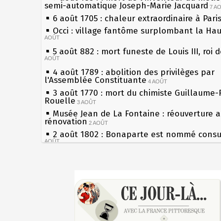
semi-automatique Joseph-Marie Jacquard
7 A
6 août 1705 : chaleur extraordinaire à Pari
Occi : village fantôme surplombant la Ha
AOÛT
5 août 882 : mort funeste de Louis III, roi 
AOÛT
4 août 1789 : abolition des privilèges par
l'Assemblée Constituante
4 AOÛT
3 août 1770 : mort du chimiste Guillaume-
Rouelle
3 AOÛT
Musée Jean de La Fontaine : réouverture 
rénovation
2 AOÛT
2 août 1802 : Bonaparte est nommé consul
AOÛT
1er août 1589 : Henri III est poignardé à S
par Jacques Clément, moine jacobin
1ER AOÛT
Sécheresses (Grandes), étés caniculaires à
31 juillet 1899 : décret instaurant les mou
les siècles
boîtes aux lettres en fonte de Léon Mougeo
27 mai 1610 : supplice de François Ravailla
30 juillet 1918 : mort d'Auguste Poulain, f
du roi Henri IV
Chocolat Poulain
30 JUILLET
Pierre qui roule n'amasse pas mousse
29 juillet 1881 : loi sur la liberté de la pre