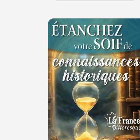
cycliste
1ER JUILLET
30 juin 1559 : Henri II est mortellement bl
coup de lance lors d’un tournoi
30 JUIN