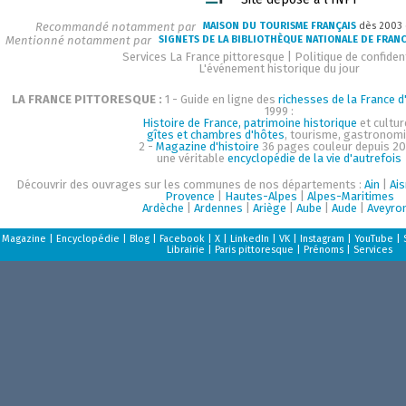
Recommandé notamment par
MAISON DU TOURISME FRANÇAIS
dès 2003
Mentionné notamment par
SIGNETS DE LA BIBLIOTHÈQUE NATIONALE DE FRAN
Services La France pittoresque
|
Politique de confident
L'événement historique du jour
LA FRANCE PITTORESQUE :
1 - Guide en ligne des
richesses de la France d'
1999 :
Histoire de France, patrimoine historique
et cultur
gîtes et chambres d'hôtes
, tourisme, gastronom
2 -
Magazine d'histoire
36 pages couleur depuis 20
une véritable
encyclopédie de la vie d'autrefois
Découvrir des ouvrages sur les communes de nos départements :
Ain
|
Ai
Provence
|
Hautes-Alpes
|
Alpes-Maritimes
Ardèche
|
Ardennes
|
Ariège
|
Aube
|
Aude
|
Aveyro
Magazine
|
Encyclopédie
|
Blog
|
Facebook
|
X
|
LinkedIn
|
VK
|
Instagram
|
YouTube
|
Librairie
|
Paris pittoresque
|
Prénoms
|
Services