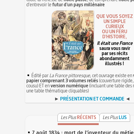
d'entrevoir le
futur d'un pays millénaire
QUE VOUS SOYEZ
UN SIMPLE
CURIEUX
OU UN FÉRU
D'HISTOIRE,
Il était une France
saura vous ravir
par ses récits
abondamment
illustrés !
Édité par
La France pittoresque
, cet ouvrage existe en
papier comprenant 3 volumes reliés
(couverture rigide,
cousu) ET en
version numérique
(incluant une table des 
une table thématique cliquables)
►
PRÉSENTATION ET COMMANDE
◄
Les Plus
RÉCENTS
Les Plus
LUS
7 août 1834 : mort de l'inventeur du métier