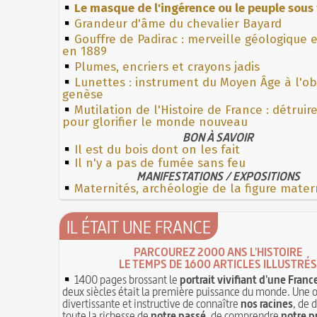
Le masque de l'ingérence ou le peuple sous 
Grandeur d'âme du chevalier Bayard
Gouffre de Padirac : merveille géologique 
en 1889
Plumes, encriers et crayons jadis
Lunettes : instrument du Moyen Âge à l'o
genèse
Mutilation de l'Histoire de France : détruir
pour glorifier le monde nouveau
BON À SAVOIR
Il est du bois dont on les fait
Il n'y a pas de fumée sans feu
MANIFESTATIONS / EXPOSITIONS
Maternités, archéologie de la figure mater
IL ÉTAIT UNE FRANCE
PARCOUREZ 2000 ANS L'HISTOIRE
LE TEMPS DE 1600 ARTICLES ILLUSTRÉS
1400 pages brossant le
portrait vivifiant d'une Franc
deux siècles était la première puissance du monde. Une 
divertissante et instructive de connaître
nos racines
, de 
toute la richesse de
notre passé
, de comprendre
notre p