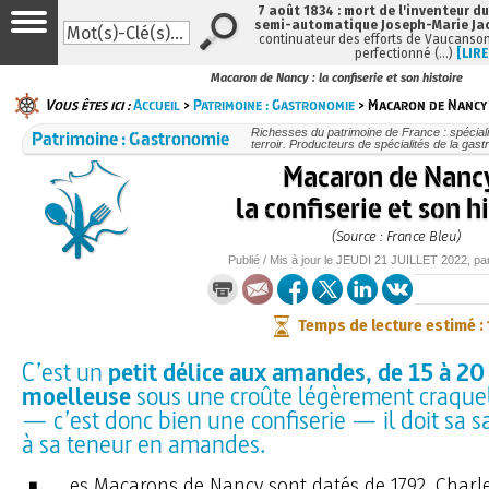
7 août 1834 : mort de l'inventeur du
semi-automatique Joseph-Marie Ja
continuateur des efforts de Vaucanson
perfectionné (…)
[LIRE
Macaron de Nancy : la confiserie et son histoire
Vous êtes ici :
Accueil
>
Patrimoine : Gastronomie
> Macaron de Nancy :
Patrimoine : Gastronomie
Richesses du patrimoine de France : spécial
terroir. Producteurs de spécialités de la gas
Macaron de Nancy
la confiserie et son h
(Source : France Bleu)
Publié / Mis à jour le
JEUDI
21 JUILLET 2022
, pa
Temps de lecture estimé :
C’est un
petit délice aux amandes, de 15 à 20 
moelleuse
sous une croûte légèrement craquel
— c’est donc bien une confiserie — il doit sa 
à sa teneur en amandes.
es Macarons de Nancy sont datés de 1792. Charl