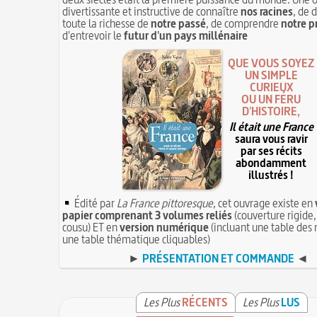
divertissante et instructive de connaître
nos racines
, de 
toute la richesse de
notre passé
, de comprendre
notre p
d'entrevoir le
futur d'un pays millénaire
QUE VOUS SOYEZ
UN SIMPLE
CURIEUX
OU UN FÉRU
D'HISTOIRE,
Il était une France
saura vous ravir
par ses récits
abondamment
illustrés !
Édité par
La France pittoresque
, cet ouvrage existe en
papier comprenant 3 volumes reliés
(couverture rigide,
cousu) ET en
version numérique
(incluant une table des 
une table thématique cliquables)
►
PRÉSENTATION ET COMMANDE
◄
Les Plus
RÉCENTS
Les Plus
LUS