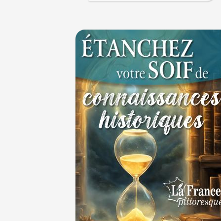
4 juillet 1465 : ordonnance imposant la p
lanternes dans les rues
4 JUILLET
Voir la lune à gauche
3 JUILLET
3 juillet 987 : Hugues Capet est couronné e
des Francs à Noyon
3 JUILLET