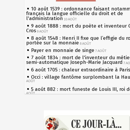
10 août 1539 : ordonnance faisant notam
français la langue officielle du droit et de
l'administration
10 AOÛT
9 août 1888 : mort du poète et inventeur 
Cros
9 AOÛT
8 août 1548 : Henri II fixe que l’effigie du r
portée sur la monnaie
8 AOÛT
Payer en monnaie de singe
7 AOÛT
7 août 1834 : mort de l'inventeur du métier
semi-automatique Joseph-Marie Jacquard
7 A
6 août 1705 : chaleur extraordinaire à Pari
Occi : village fantôme surplombant la Ha
AOÛT
5 août 882 : mort funeste de Louis III, roi 
AOÛT
4 août 1789 : abolition des privilèges par
l'Assemblée Constituante
4 AOÛT
Sécheresses (Grandes), étés caniculaires à
3 août 1770 : mort du chimiste Guillaume-
les siècles
Rouelle
3 AOÛT
27 mai 1610 : supplice de François Ravailla
Musée Jean de La Fontaine : réouverture 
du roi Henri IV