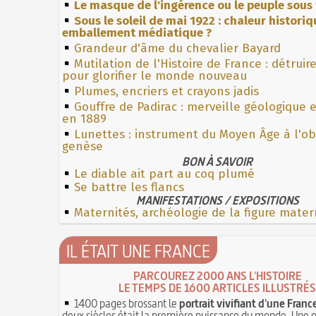
Le masque de l'ingérence ou le peuple sous 
Sous le soleil de mai 1922 : chaleur histori
emballement médiatique ?
Grandeur d'âme du chevalier Bayard
Mutilation de l'Histoire de France : détruir
pour glorifier le monde nouveau
Plumes, encriers et crayons jadis
Gouffre de Padirac : merveille géologique 
en 1889
Lunettes : instrument du Moyen Âge à l'o
genèse
BON À SAVOIR
Le diable ait part au coq plumé
Se battre les flancs
MANIFESTATIONS / EXPOSITIONS
Maternités, archéologie de la figure mater
IL ÉTAIT UNE FRANCE
PARCOUREZ 2000 ANS L'HISTOIRE
LE TEMPS DE 1600 ARTICLES ILLUSTRÉS
1400 pages brossant le
portrait vivifiant d'une Franc
deux siècles était la première puissance du monde. Une 