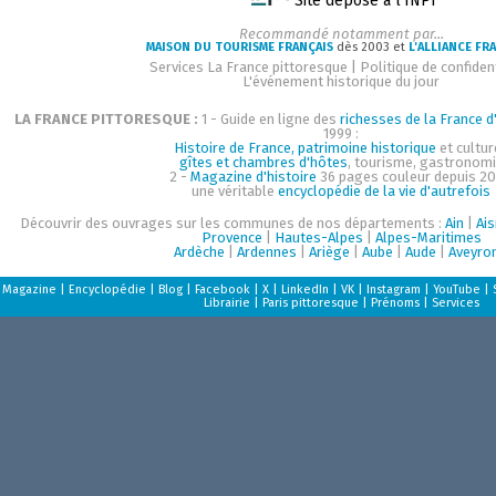
Site déposé à l'INPI
Recommandé notamment par...
MAISON DU TOURISME FRANÇAIS
dès 2003 et
L'ALLIANCE FR
Services La France pittoresque
|
Politique de confident
L'événement historique du jour
LA FRANCE PITTORESQUE :
1 - Guide en ligne des
richesses de la France d'
1999 :
Histoire de France, patrimoine historique
et cultur
gîtes et chambres d'hôtes
, tourisme, gastronom
2 -
Magazine d'histoire
36 pages couleur depuis 20
une véritable
encyclopédie de la vie d'autrefois
Découvrir des ouvrages sur les communes de nos départements :
Ain
|
Ai
Provence
|
Hautes-Alpes
|
Alpes-Maritimes
Ardèche
|
Ardennes
|
Ariège
|
Aube
|
Aude
|
Aveyro
Magazine
|
Encyclopédie
|
Blog
|
Facebook
|
X
|
LinkedIn
|
VK
|
Instagram
|
YouTube
|
Librairie
|
Paris pittoresque
|
Prénoms
|
Services