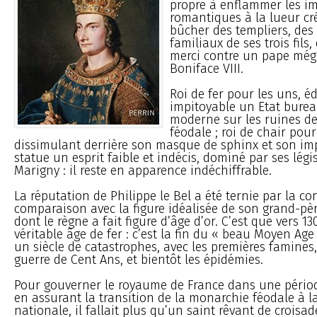
propre à enflammer les i
romantiques à la lueur cr
bûcher des templiers, des
familiaux de ses trois fils,
merci contre un pape mé
Boniface VIII.
Roi de fer pour les uns, é
impitoyable un Etat bure
moderne sur les ruines d
féodale ; roi de chair pour
dissimulant derrière son masque de sphinx et son imp
statue un esprit faible et indécis, dominé par ses légis
Marigny : il reste en apparence indéchiffrable.
La réputation de Philippe le Bel a été ternie par la co
comparaison avec la figure idéalisée de son grand-pèr
dont le règne a fait figure d’âge d’or. C’est que vers
véritable âge de fer : c’est la fin du « beau Moyen Age
un siècle de catastrophes, avec les premières famines,
guerre de Cent Ans, et bientôt les épidémies.
Pour gouverner le royaume de France dans une période
en assurant la transition de la monarchie féodale à 
nationale, il fallait plus qu’un saint rêvant de croisade 