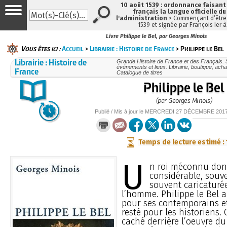
10 août 1539 : ordonnance faisan
français la langue officielle du
l'administration
> Commençant d’être 
1539 et signée par François Ier 
Livre Philippe le Bel, par Georges Minois
Vous êtes ici :
Accueil
>
Librairie : Histoire de France
> Philippe le Bel
Librairie : Histoire de
Grande Histoire de France et des Français. So
événements et lieux. Librairie, boutique, acha
France
Catalogue de titres
Philippe le Bel
(par Georges Minois)
Publié / Mis à jour le
MERCREDI
27 DÉCEMBRE 201
Temps de lecture estimé :
U
n roi méconnu don
considérable, souve
souvent caricaturé
l’homme. Philippe le Bel 
pour ses contemporains et
resté pour les historiens.
caché derrière l’oeuvre d