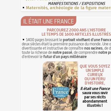
MANIFESTATIONS / EXPOSITIONS
Maternités, archéologie de la figure mater
IL ÉTAIT UNE FRANCE
PARCOUREZ 2000 ANS L'HISTOIRE
LE TEMPS DE 1600 ARTICLES ILLUSTRÉS
1400 pages brossant le
portrait vivifiant d'une Franc
deux siècles était la première puissance du monde. Une 
divertissante et instructive de connaître
nos racines
, de 
toute la richesse de
notre passé
, de comprendre
notre p
d'entrevoir le
futur d'un pays millénaire
QUE VOUS SOYEZ
UN SIMPLE
CURIEUX
OU UN FÉRU
D'HISTOIRE,
Il était une France
saura vous ravir
par ses récits
abondamment
illustrés !