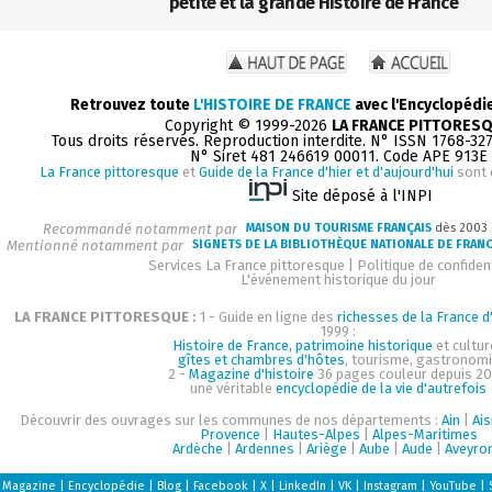
petite et la grande Histoire de France
Retrouvez toute
L'HISTOIRE DE FRANCE
avec l'Encyclopédi
Copyright © 1999-2026
LA FRANCE PITTORES
Tous droits réservés. Reproduction interdite. N° ISSN 1768-32
N° Siret 481 246619 00011. Code APE 913E
La France pittoresque
et
Guide de la France d'hier et d'aujourd'hui
sont 
Site déposé à l'INPI
Recommandé notamment par
MAISON DU TOURISME FRANÇAIS
dès 2003
Mentionné notamment par
SIGNETS DE LA BIBLIOTHÈQUE NATIONALE DE FRAN
Services La France pittoresque
|
Politique de confident
L'événement historique du jour
LA FRANCE PITTORESQUE :
1 - Guide en ligne des
richesses de la France d'
1999 :
Histoire de France, patrimoine historique
et cultur
gîtes et chambres d'hôtes
, tourisme, gastronom
2 -
Magazine d'histoire
36 pages couleur depuis 20
une véritable
encyclopédie de la vie d'autrefois
Découvrir des ouvrages sur les communes de nos départements :
Ain
|
Ai
Provence
|
Hautes-Alpes
|
Alpes-Maritimes
Ardèche
|
Ardennes
|
Ariège
|
Aube
|
Aude
|
Aveyro
Magazine
|
Encyclopédie
|
Blog
|
Facebook
|
X
|
LinkedIn
|
VK
|
Instagram
|
YouTube
|