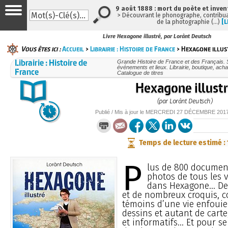
9 août 1888 : mort du poète et inven
> Découvrant le phonographe, contribuan
de la photographie (…)
[L
Livre Hexagone illustré, par Lorànt Deutsch
Vous êtes ici :
Accueil
>
Librairie : Histoire de France
> Hexagone illus
Librairie : Histoire de
Grande Histoire de France et des Français. So
événements et lieux. Librairie, boutique, acha
France
Catalogue de titres
Hexagone illust
(par Lorànt Deutsch)
Publié / Mis à jour le
MERCREDI
27 DÉCEMBRE 201
Temps de lecture estimé :
P
lus de 800 document
photos de tous les 
dans Hexagone... De
et de nombreux croquis, 
témoins d’une vie enfouie s
dessins et autant de carte,
et informatifs... Et pour s