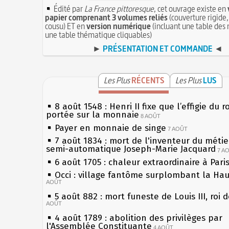
Édité par
La France pittoresque
, cet ouvrage existe en
papier comprenant 3 volumes reliés
(couverture rigide,
cousu) ET en
version numérique
(incluant une table des 
une table thématique cliquables)
►
PRÉSENTATION ET COMMANDE
◄
Les Plus
RÉCENTS
Les Plus
LUS
8 août 1548 : Henri II fixe que l’effigie du r
portée sur la monnaie
8 AOÛT
Payer en monnaie de singe
7 AOÛT
7 août 1834 : mort de l'inventeur du métier
semi-automatique Joseph-Marie Jacquard
7 A
6 août 1705 : chaleur extraordinaire à Pari
Occi : village fantôme surplombant la Ha
AOÛT
5 août 882 : mort funeste de Louis III, roi 
AOÛT
4 août 1789 : abolition des privilèges par
l'Assemblée Constituante
4 AOÛT