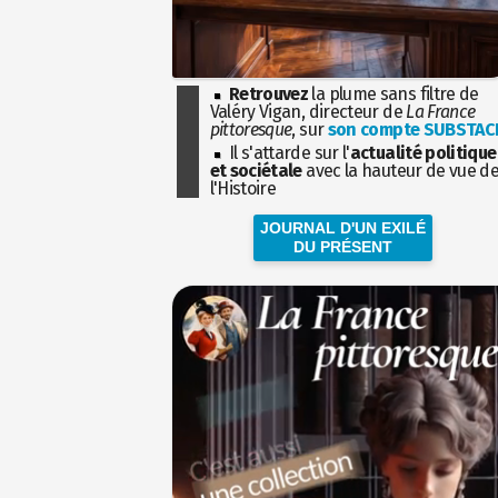
Retrouvez
la plume sans filtre de
Valéry Vigan, directeur de
La France
pittoresque
, sur
son compte SUBSTAC
Il s'attarde sur l'
actualité politique
et sociétale
avec la hauteur de vue d
l'Histoire
JOURNAL D'UN EXILÉ
DU PRÉSENT