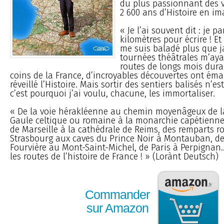
du plus passionnant des v
2 600 ans d’Histoire en im
« Je l’ai souvent dit : je p
kilomètres pour écrire ! E
me suis baladé plus que 
tournées théâtrales m’aya
routes de longs mois dura
coins de la France, d’incroyables découvertes ont éma
réveillé l’Histoire. Mais sortir des sentiers balisés n’es
c’est pourquoi j’ai voulu, chacune, les immortaliser.
« De la voie hérakléenne au chemin moyenâgeux de l
Gaule celtique ou romaine à la monarchie capétienne
de Marseille à la cathédrale de Reims, des remparts 
Strasbourg aux caves du Prince Noir à Montauban, de 
Fourvière au Mont-Saint-Michel, de Paris à Perpignan.
les routes de l’histoire de France ! » (Lorànt Deutsch)
Commander
sur Amazon