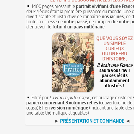
1400 pages brossant le
portrait vivifiant d'une Franc
deux siècles était la première puissance du monde. Une 
divertissante et instructive de connaître
nos racines
, de 
toute la richesse de
notre passé
, de comprendre
notre p
d'entrevoir le
futur d'un pays millénaire
QUE VOUS SOYEZ
UN SIMPLE
CURIEUX
OU UN FÉRU
D'HISTOIRE,
Il était une France
saura vous ravir
par ses récits
abondamment
illustrés !
Édité par
La France pittoresque
, cet ouvrage existe en
papier comprenant 3 volumes reliés
(couverture rigide,
cousu) ET en
version numérique
(incluant une table des 
une table thématique cliquables)
►
PRÉSENTATION ET COMMANDE
◄