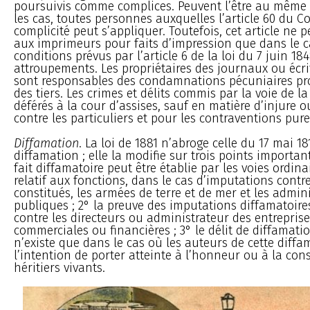
poursuivis comme complices. Peuvent l’être au même t
les cas, toutes personnes auxquelles l’article 60 du C
complicité peut s’appliquer. Toutefois, cet article ne 
aux imprimeurs pour faits d’impression que dans le ca
conditions prévus par l’article 6 de la loi du 7 juin 184
attroupements. Les propriétaires des journaux ou écri
sont responsables des condamnations pécuniaires pr
des tiers. Les crimes et délits commis par la voie de l
déférés à la cour d’assises, sauf en matière d’injure 
contre les particuliers et pour les contraventions pur
Diffamation
. La loi de 1881 n’abroge celle du 17 mai 18
diffamation ; elle la modifie sur trois points important
fait diffamatoire peut être établie par les voies ordina
relatif aux fonctions, dans le cas d’imputations contre
constitués, les armées de terre et de mer et les admin
publiques ; 2° la preuve des imputations diffamatoires
contre les directeurs ou administrateur des entreprises
commerciales ou financières ; 3° le délit de diffamati
n’existe que dans le cas où les auteurs de cette diff
l’intention de porter atteinte à l’honneur ou à la con
héritiers vivants.