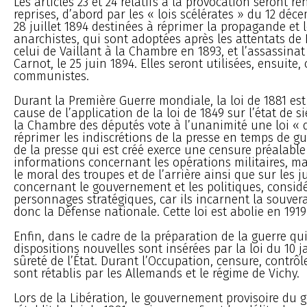
Les articles 23 et 24 relatifs à la provocation seront r
reprises, d’abord par les « lois scélérates » du 12 déc
28 juillet 1894 destinées à réprimer la propagande et
anarchistes, qui sont adoptées après les attentats de
celui de Vaillant à la Chambre en 1893, et l’assassina
Carnot, le 25 juin 1894. Elles seront utilisées, ensuite, 
communistes.
Durant la Première Guerre mondiale, la loi de 1881 e
cause de l’application de la loi de 1849 sur l’état de si
la Chambre des députés vote à l’unanimité une loi « 
réprimer les indiscrétions de la presse en temps de g
de la presse qui est créé exerce une censure préalable
informations concernant les opérations militaires, m
le moral des troupes et de l’arrière ainsi que sur les 
concernant le gouvernement et les politiques, consi
personnages stratégiques, car ils incarnent la souver
donc la Défense nationale. Cette loi est abolie en 1919
Enfin, dans le cadre de la préparation de la guerre qu
dispositions nouvelles sont insérées par la loi du 10 j
sûreté de l’État. Durant l’Occupation, censure, contrôle
sont rétablis par les Allemands et le régime de Vichy.
Lors de la Libération, le gouvernement provisoire du 