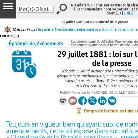
6 août 1705 : chaleur extraordinaire
là, le thermomètre dont se servait Cass
deux (…)
[LIRE]
29 juillet 1881 : loi sur la liberté de la presse
Vous êtes ici :
Accueil
>
Éphéméride, événements
>
Juillet
>
29 juillet
>
liberté (…)
Éphéméride, événements
Les événements du 29 juillet. Pour un jour 
événement ayant marqué notre Histoire. Cale
29 juillet 1881 : loi sur 
de la presse
(D’après « Grand dictionnaire universel frança
géographique, mythologique, bibliographique, litté
scientifique, etc. » (Tome 17, 2e supplément)
et « Que sais-je ? La presse » paru en
Publié / Mis à jour le
MERCREDI
29 JUILLET 2026
,
Temps de lecture estimé :
Toujours en vigueur bien qu’ayant subi de no
amendements, cette loi expose dans son articl
« l’imprimerie et la librairie sont libres »,
suppr