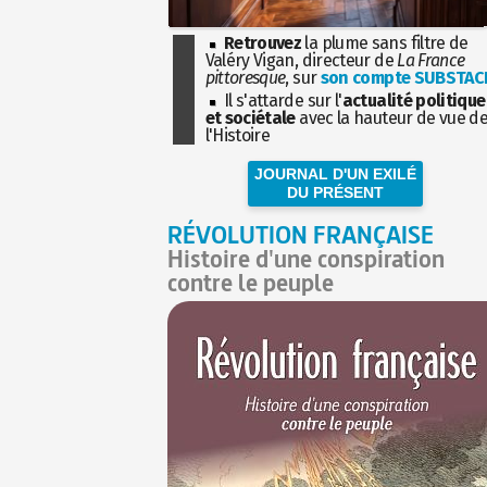
Retrouvez
la plume sans filtre de
Valéry Vigan, directeur de
La France
pittoresque
, sur
son compte SUBSTAC
Il s'attarde sur l'
actualité politique
et sociétale
avec la hauteur de vue d
l'Histoire
JOURNAL D'UN EXILÉ
DU PRÉSENT
RÉVOLUTION FRANÇAISE
Histoire d'une conspiration
contre le peuple