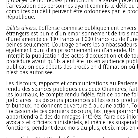
propager de honteuses productions. La saisie préventiv
l’arrestation des personnes ayant commis le délit ou 
complices du délit peuvent être ordonnées par le proc
République.
Délits divers
. L’offense commise publiquement envers l
étrangers est punie d’un emprisonnement de trois mo
d’une amende de 100 francs à 3 000 francs ou de l’un
peines seulement. L’outrage envers les ambassadeurs 
également puni d’emprisonnement ou d’amende. Un a
interdit la publication des actes d’accusation et de to
procédure avant qu’ils aient été lus en audience publ
publication des débats des procès en diffamation où l
n’est pas autorisée.
Les discours, rapports et communications au Parleme
rendu des séances publiques des deux Chambres, fait
les journaux, le compte rendu fidèle, fait de bonne fo
judiciaires, les discours prononcés et les écrits produi
tribunaux, ne donnent ouverture à aucune action. Tou
l’occasion de ces derniers discours, les juges pourro
appartiendra à des dommages-intérêts, faire des injo
avocats et officiers ministériels, et même les suspend
fonctions, pendant deux mois au plus, et six mois en c