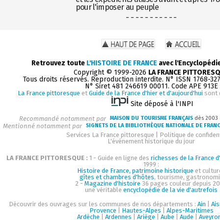
pour l'imposer au peuple
- - - - - - - - - - -
Retrouvez toute
L'HISTOIRE DE FRANCE
avec l'Encyclopédi
Copyright © 1999-2026
LA FRANCE PITTORES
Tous droits réservés. Reproduction interdite. N° ISSN 1768-32
N° Siret 481 246619 00011. Code APE 913E
La France pittoresque
et
Guide de la France d'hier et d'aujourd'hui
sont 
Site déposé à l'INPI
Recommandé notamment par
MAISON DU TOURISME FRANÇAIS
dès 2003
Mentionné notamment par
SIGNETS DE LA BIBLIOTHÈQUE NATIONALE DE FRAN
Services La France pittoresque
|
Politique de confident
L'événement historique du jour
LA FRANCE PITTORESQUE :
1 - Guide en ligne des
richesses de la France d'
1999 :
Histoire de France, patrimoine historique
et cultur
gîtes et chambres d'hôtes
, tourisme, gastronom
2 -
Magazine d'histoire
36 pages couleur depuis 20
une véritable
encyclopédie de la vie d'autrefois
Découvrir des ouvrages sur les communes de nos départements :
Ain
|
Ai
Provence
|
Hautes-Alpes
|
Alpes-Maritimes
Ardèche
|
Ardennes
|
Ariège
|
Aube
|
Aude
|
Aveyro