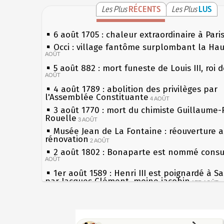
Les Plus
RÉCENTS
Les Plus
LUS
6 août 1705 : chaleur extraordinaire à Pari
Occi : village fantôme surplombant la Ha
AOÛT
5 août 882 : mort funeste de Louis III, roi 
AOÛT
4 août 1789 : abolition des privilèges par
l'Assemblée Constituante
4 AOÛT
3 août 1770 : mort du chimiste Guillaume-
Rouelle
3 AOÛT
Musée Jean de La Fontaine : réouverture 
rénovation
2 AOÛT
2 août 1802 : Bonaparte est nommé consul
AOÛT
1er août 1589 : Henri III est poignardé à S
par Jacques Clément, moine jacobin
1ER AOÛT
31 juillet 1899 : décret instaurant les mou
boîtes aux lettres en fonte de Léon Mougeo
Sécheresses (Grandes), étés caniculaires à
30 juillet 1918 : mort d'Auguste Poulain, f
les siècles
Chocolat Poulain