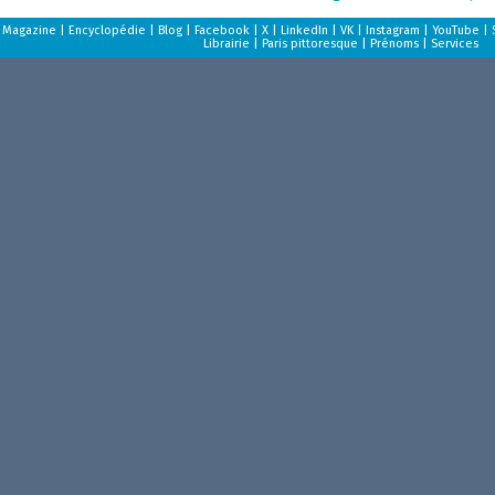
Magazine
|
Encyclopédie
|
Blog
|
Facebook
|
X
|
LinkedIn
|
VK
|
Instagram
|
YouTube
|
Librairie
|
Paris pittoresque
|
Prénoms
|
Services