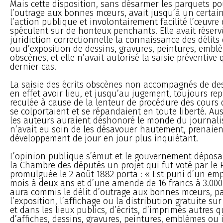
Mais cette disposition, sans désarmer les parquets po
l’outrage aux bonnes mœurs, avait jusqu’à un certain 
l’action publique et involontairement facilité l’œuvre
spéculent sur de honteux penchants. Elle avait réserv
juridiction correctionnelle la connaissance des délits
ou d’exposition de dessins, gravures, peintures, emb
obscènes, et elle n’avait autorisé la saisie préventive
dernier cas.
La saisie des écrits obscènes non accompagnés de de
en effet avoir lieu, et jusqu’au jugement, toujours re
reculée à cause de la lenteur de procédure des cours d
se colportaient et se répandaient en toute liberté. Aus
les auteurs auraient déshonoré le monde du journalis
n’avait eu soin de les désavouer hautement, prenaien
développement de jour en jour plus inquiétant.
L’opinion publique s’émut et le gouvernement déposa
la Chambre des députés un projet qui fut voté par le 
promulguée le 2 août 1882 porta : « Est puni d’un e
mois à deux ans et d’une amende de 16 francs à 3.00
aura commis le délit d’outrage aux bonnes mœurs, par 
l’exposition, l’affichage ou la distribution gratuite su
et dans les lieux publics, d’écrits, d’imprimés autres qu
d’affiches, dessins, gravures, peintures, emblèmes ou