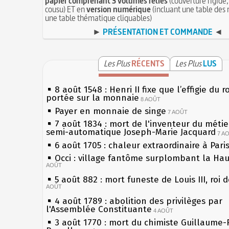
papier comprenant 3 volumes reliés
(couverture rigide,
cousu) ET en
version numérique
(incluant une table des 
une table thématique cliquables)
►
PRÉSENTATION ET COMMANDE
◄
Les Plus
RÉCENTS
Les Plus
LUS
8 août 1548 : Henri II fixe que l’effigie du r
portée sur la monnaie
8 AOÛT
Payer en monnaie de singe
7 AOÛT
7 août 1834 : mort de l'inventeur du métier
semi-automatique Joseph-Marie Jacquard
7 A
6 août 1705 : chaleur extraordinaire à Pari
Occi : village fantôme surplombant la Ha
AOÛT
5 août 882 : mort funeste de Louis III, roi 
AOÛT
4 août 1789 : abolition des privilèges par
l'Assemblée Constituante
4 AOÛT
3 août 1770 : mort du chimiste Guillaume-