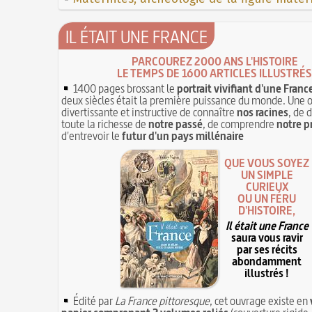
IL ÉTAIT UNE FRANCE
PARCOUREZ 2000 ANS L'HISTOIRE
LE TEMPS DE 1600 ARTICLES ILLUSTRÉS
1400 pages brossant le
portrait vivifiant d'une Franc
deux siècles était la première puissance du monde. Une 
divertissante et instructive de connaître
nos racines
, de 
toute la richesse de
notre passé
, de comprendre
notre p
d'entrevoir le
futur d'un pays millénaire
QUE VOUS SOYEZ
UN SIMPLE
CURIEUX
OU UN FÉRU
D'HISTOIRE,
Il était une France
saura vous ravir
par ses récits
abondamment
illustrés !
Édité par
La France pittoresque
, cet ouvrage existe en