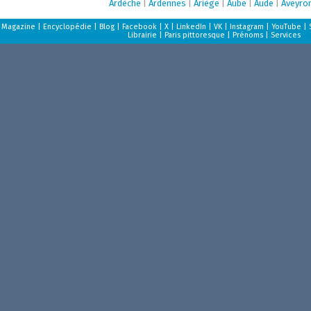
Ardèche
|
Ardennes
|
Ariège
|
Aube
|
Aude
|
Aveyro
Magazine
|
Encyclopédie
|
Blog
|
Facebook
|
X
|
LinkedIn
|
VK
|
Instagram
|
YouTube
|
Librairie
|
Paris pittoresque
|
Prénoms
|
Services