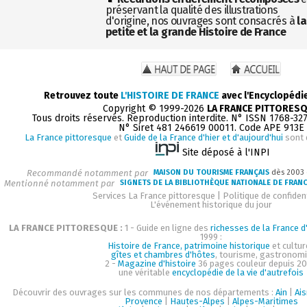
préservant la qualité des illustrations
d'origine, nos ouvrages sont consacrés à
la
petite et la grande Histoire de France
Retrouvez toute
L'HISTOIRE DE FRANCE
avec l'Encyclopédi
Copyright © 1999-2026
LA FRANCE PITTORES
Tous droits réservés. Reproduction interdite. N° ISSN 1768-32
N° Siret 481 246619 00011. Code APE 913E
La France pittoresque
et
Guide de la France d'hier et d'aujourd'hui
sont 
Site déposé à l'INPI
Recommandé notamment par
MAISON DU TOURISME FRANÇAIS
dès 2003
Mentionné notamment par
SIGNETS DE LA BIBLIOTHÈQUE NATIONALE DE FRAN
Services La France pittoresque
|
Politique de confident
L'événement historique du jour
LA FRANCE PITTORESQUE :
1 - Guide en ligne des
richesses de la France d'
1999 :
Histoire de France, patrimoine historique
et cultur
gîtes et chambres d'hôtes
, tourisme, gastronom
2 -
Magazine d'histoire
36 pages couleur depuis 20
une véritable
encyclopédie de la vie d'autrefois
Découvrir des ouvrages sur les communes de nos départements :
Ain
|
Ai
Provence
|
Hautes-Alpes
|
Alpes-Maritimes