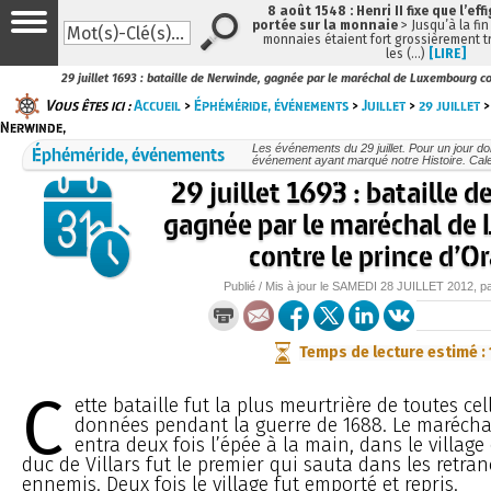
8 août 1548 : Henri II fixe que l’eff
portée sur la monnaie
> Jusqu’à la fin
monnaies étaient fort grossièrement tr
les (…)
[LIRE]
29 juillet 1693 : bataille de Nerwinde, gagnée par le maréchal de Luxembourg co
Vous êtes ici :
Accueil
>
Éphéméride, événements
>
Juillet
>
29 juillet
>
Nerwinde,
Éphéméride, événements
Les événements du 29 juillet. Pour un jour 
événement ayant marqué notre Histoire. Cale
29 juillet 1693 : bataille 
gagnée par le maréchal de
contre le prince d’O
Publié / Mis à jour le
SAMEDI
28 JUILLET 2012
, p
Temps de lecture estimé :
C
ette bataille fut la plus meurtrière de toutes cel
données pendant la guerre de 1688. Le maréch
entra deux fois l’épée à la main, dans le villag
duc de Villars fut le premier qui sauta dans les retr
ennemis. Deux fois le village fut emporté et repris.