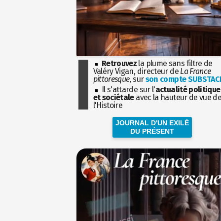
Retrouvez
la plume sans filtre de
Valéry Vigan, directeur de
La France
pittoresque
, sur
son compte SUBSTAC
Il s'attarde sur l'
actualité politique
et sociétale
avec la hauteur de vue d
l'Histoire
JOURNAL D'UN EXILÉ
DU PRÉSENT