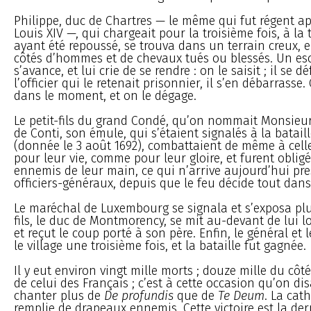
Philippe, duc de Chartres — le même qui fut régent ap
Louis XIV —, qui chargeait pour la troisième fois, à la
ayant été repoussé, se trouva dans un terrain creux, 
côtés d’hommes et de chevaux tués ou blessés. Un e
s’avance, et lui crie de se rendre : on le saisit ; il se d
l’officier qui le retenait prisonnier, il s’en débarrasse.
dans le moment, et on le dégage.
Le petit-fils du grand Condé, qu’on nommait Monsieur 
de Conti, son émule, qui s’étaient signalés à la batail
(donnée le 3 août 1692), combattaient de même à cel
pour leur vie, comme pour leur gloire, et furent oblig
ennemis de leur main, ce qui n’arrive aujourd’hui pr
officiers-généraux, depuis que le feu décide tout dans 
Le maréchal de Luxembourg se signala et s’exposa plu
fils, le duc de Montmorency, se mit au-devant de lui lor
et reçut le coup porté à son père. Enfin, le général et 
le village une troisième fois, et la bataille fut gagnée.
Il y eut environ vingt mille morts ; douze mille du côté 
de celui des Français ; c’est à cette occasion qu’on disa
chanter plus de
De profundis
que de
Te Deum
. La cat
remplie de drapeaux ennemis. Cette victoire est la der