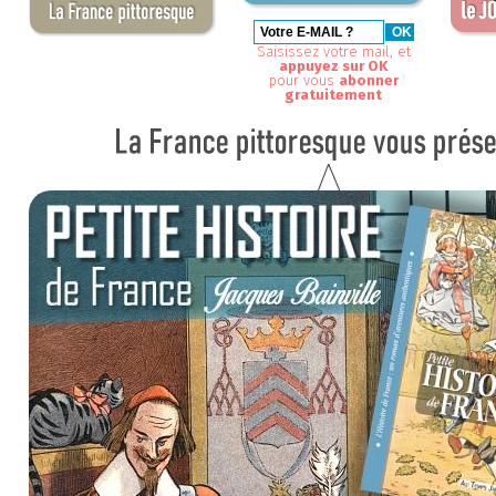
Saisissez votre mail, et
appuyez sur OK
pour vous
abonner
gratuitement