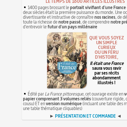
LE TEMPS DE 1600 ARTICLES ILLUSTRÉS
1400 pages brossant le
portrait vivifiant d'une France
deux siècles était la première puissance du monde. Une o
divertissante et instructive de connaître
nos racines
, de d
toute la richesse de
notre passé
, de comprendre
notre pr
d'entrevoir le
futur d'un pays millénaire
QUE VOUS SOYEZ
UN SIMPLE
CURIEUX
OU UN FÉRU
D'HISTOIRE,
Il était une France
saura vous ravir
par ses récits
abondamment
illustrés !
Édité par
La France pittoresque
, cet ouvrage existe en
v
papier comprenant 3 volumes reliés
(couverture rigide, 
cousu) ET en
version numérique
(incluant une table des m
une table thématique cliquables)
►
PRÉSENTATION ET COMMANDE
◄