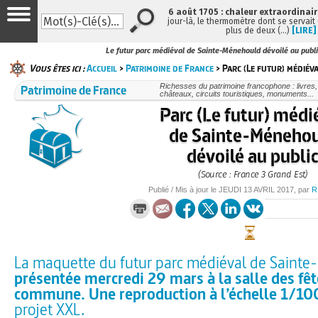
6 août 1705 : chaleur extraordinair
jour-là, le thermomètre dont se servait
plus de deux (…)
[LIRE]
Le futur parc médiéval de Sainte-Ménehould dévoilé au publi
Vous êtes ici :
Accueil
>
Patrimoine de France
> Parc (Le futur) médiév
Patrimoine de France
Richesses du patrimoine francophone : livres
châteaux, circuits touristiques, monuments...
Parc (Le futur) médi
de Sainte-Méneho
dévoilé au publi
(Source : France 3 Grand Est)
Publié / Mis à jour le
JEUDI
13 AVRIL 2017
, par
R
La maquette du futur parc médiéval de Sainte
présentée mercredi 29 mars à la salle des fêt
commune. Une reproduction à l’échelle 1/1
projet XXL.