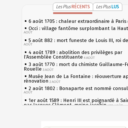
Les Plus
RÉCENTS
Les Plus
LUS
6 août 1705 : chaleur extraordinaire à Paris
Occi : village fantôme surplombant la Hau
AOÛT
5 août 882 : mort funeste de Louis III, roi d
AOÛT
4 août 1789 : abolition des privilèges par
l'Assemblée Constituante
4 AOÛT
3 août 1770 : mort du chimiste Guillaume-F
Rouelle
3 AOÛT
Musée Jean de La Fontaine : réouverture a
rénovation
2 AOÛT
2 août 1802 : Bonaparte est nommé consul 
AOÛT
1er août 1589 : Henri III est poignardé à Sa
par Jacques Clément, moine jacobin
1ER AOÛT
31 juillet 1899 : décret instaurant les moug
boîtes aux lettres en fonte de Léon Mougeot
Sécheresses (Grandes), étés caniculaires à 
30 juillet 1918 : mort d'Auguste Poulain, fo
les siècles