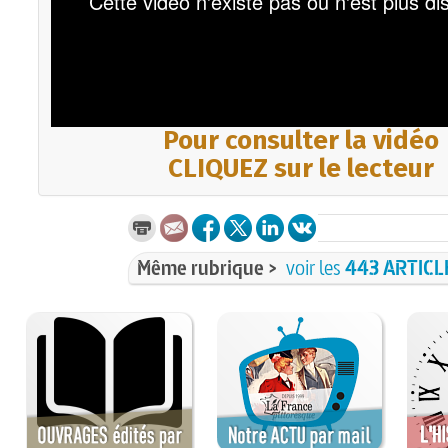
Pour consulter la vidéo
CLIQUEZ sur le lecteur
Même rubrique >
voir les
443 ARTICL