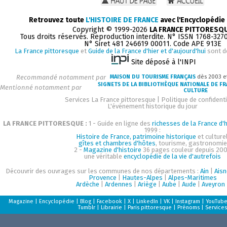
Retrouvez toute
L'HISTOIRE DE FRANCE
avec l'Encyclopédie
Copyright © 1999-2026
LA FRANCE PITTORESQ
Tous droits réservés. Reproduction interdite. N° ISSN 1768-327
N° Siret 481 246619 00011. Code APE 913E
La France pittoresque
et
Guide de la France d'hier et d'aujourd'hui
sont d
Site déposé à l'INPI
Recommandé notamment par
MAISON DU TOURISME FRANÇAIS
dès 2003 e
SIGNETS DE LA BIBLIOTHÈQUE NATIONALE DE F
Mentionné notamment par
CULTURE
Services La France pittoresque
|
Politique de confidenti
L'événement historique du jour
LA FRANCE PITTORESQUE :
1 - Guide en ligne des
richesses de la France d'h
1999 :
Histoire de France, patrimoine historique
et culturel
gîtes et chambres d'hôtes
, tourisme, gastronomie
2 -
Magazine d'histoire
36 pages couleur depuis 200
une véritable
encyclopédie de la vie d'autrefois
Découvrir des ouvrages sur les communes de nos départements :
Ain
|
Aisn
Provence
|
Hautes-Alpes
|
Alpes-Maritimes
Ardèche
|
Ardennes
|
Ariège
|
Aube
|
Aude
|
Aveyron
Magazine
|
Encyclopédie
|
Blog
|
Facebook
|
X
|
LinkedIn
|
VK
|
Instagram
|
YouTub
Tumblr
|
Librairie
|
Paris pittoresque
|
Prénoms
|
Services