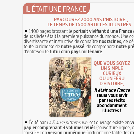
IL ÉTAIT UNE FRANCE
PARCOUREZ 2000 ANS L'HISTOIRE
LE TEMPS DE 1600 ARTICLES ILLUSTRÉS
1400 pages brossant le
portrait vivifiant d'une France
deux siècles était la première puissance du monde. Une oc
divertissante et instructive de connaître
nos racines
, de dé
toute la richesse de
notre passé
, de comprendre
notre pr
d'entrevoir le
futur d'un pays millénaire
QUE VOUS SOYEZ
UN SIMPLE
CURIEUX
OU UN FÉRU
D'HISTOIRE,
Il était une France
saura vous ravir
par ses récits
abondamment
illustrés !
Édité par
La France pittoresque
, cet ouvrage existe en
v
papier comprenant 3 volumes reliés
(couverture rigide, d
cousu) ET en
version numérique
(incluant une table des m