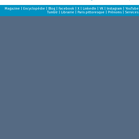
Magazine
|
Encyclopédie
|
Blog
|
Facebook
|
X
|
LinkedIn
|
VK
|
Instagram
|
YouTube
Tumblr
|
Librairie
|
Paris pittoresque
|
Prénoms
|
Services