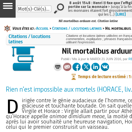
8 août 1548 : Henri II fixe que l’effig
portée sur la monnaie
> Jusqu’à la fin
les monnaies étaient fort grossièrement 
qui les (…)
[LIRE]
Nil mortalibus arduum est. Citation latine
Vous êtes ici :
Accueil
>
Citations / locutions latines
> Nil mortalibus
Citations / locutions
Citations et locutions latines utilisées en frança
commentées, expliquées ; phrases françaises
latines
utilisant l’expression.
Nil mortalibus arduu
Publié / Mis à jour le
MARDI
21 JUIN 2016
, par
R
Temps de lecture estimé : 1
Rien n’est impossible aux mortels (HORACE, liv. I,
D
irigée contre le génie audacieux de l’homme, c
gracieuse et touchante boutade. On sait quelle
Virgile et Horace : Virgile allait partir pour Athè
qu’Horace appelle
animae dimidium meae
, la moitié 
après lui avoir souhaité une heureuse navigation, H
celui qui le premier construisit un vaisseau.