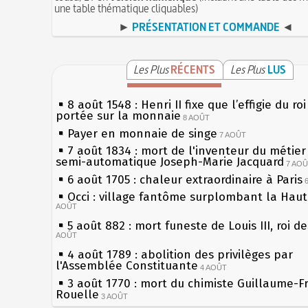
une table thématique cliquables)
►
PRÉSENTATION ET COMMANDE
◄
Les Plus
RÉCENTS
Les Plus
LUS
8 août 1548 : Henri II fixe que l’effigie du ro
portée sur la monnaie
8 AOÛT
Payer en monnaie de singe
7 AOÛT
7 août 1834 : mort de l'inventeur du métier 
semi-automatique Joseph-Marie Jacquard
7 AO
6 août 1705 : chaleur extraordinaire à Paris
Occi : village fantôme surplombant la Hau
AOÛT
5 août 882 : mort funeste de Louis III, roi d
AOÛT
4 août 1789 : abolition des privilèges par
l'Assemblée Constituante
4 AOÛT
3 août 1770 : mort du chimiste Guillaume-F
Rouelle
3 AOÛT