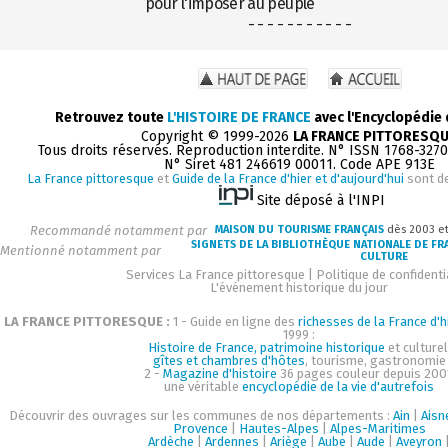
pour l'imposer au peuple
- - - - - - - - - - -
Retrouvez toute
L'HISTOIRE DE FRANCE
avec l'Encyclopédie
Copyright © 1999-2026
LA FRANCE PITTORESQ
Tous droits réservés. Reproduction interdite. N° ISSN 1768-327
N° Siret 481 246619 00011. Code APE 913E
La France pittoresque
et
Guide de la France d'hier et d'aujourd'hui
sont d
Site déposé à l'INPI
Recommandé notamment par
MAISON DU TOURISME FRANÇAIS
dès 2003 e
SIGNETS DE LA BIBLIOTHÈQUE NATIONALE DE FR
Mentionné notamment par
CULTURE
Services La France pittoresque
|
Politique de confidenti
L'événement historique du jour
LA FRANCE PITTORESQUE :
1 - Guide en ligne des
richesses de la France d'h
1999 :
Histoire de France, patrimoine historique
et culturel
gîtes et chambres d'hôtes
, tourisme, gastronomie
2 -
Magazine d'histoire
36 pages couleur depuis 200
une véritable
encyclopédie de la vie d'autrefois
Découvrir des ouvrages sur les communes de nos départements :
Ain
|
Aisn
Provence
|
Hautes-Alpes
|
Alpes-Maritimes
Ardèche
|
Ardennes
|
Ariège
|
Aube
|
Aude
|
Aveyron