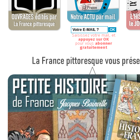
Saisissez votre mail, et
appuyez sur OK
pour vous
abonner
gratuitement