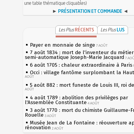
une table thématique cliquables)
►
PRÉSENTATION ET COMMANDE
◄
Les Plus
RÉCENTS
Les Plus
LUS
Payer en monnaie de singe
7 AOÛT
7 août 1834 : mort de l'inventeur du métier 
semi-automatique Joseph-Marie Jacquard
7 AO
6 août 1705 : chaleur extraordinaire à Paris
Occi : village fantôme surplombant la Hau
AOÛT
5 août 882 : mort funeste de Louis III, roi d
AOÛT
4 août 1789 : abolition des privilèges par
l'Assemblée Constituante
4 AOÛT
3 août 1770 : mort du chimiste Guillaume-F
Rouelle
3 AOÛT
Musée Jean de La Fontaine : réouverture a
rénovation
2 AOÛT