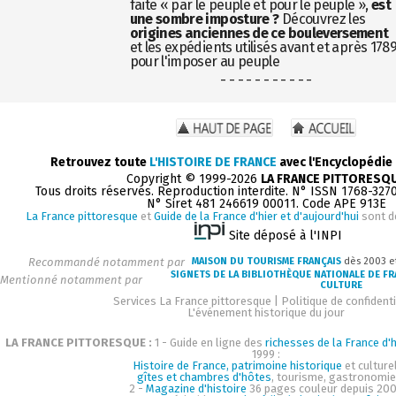
faite « par le peuple et pour le peuple »,
est
une sombre imposture ?
Découvrez les
origines anciennes de ce bouleversement
et les expédients utilisés avant et après 178
pour l'imposer au peuple
- - - - - - - - - - -
Retrouvez toute
L'HISTOIRE DE FRANCE
avec l'Encyclopédie
Copyright © 1999-2026
LA FRANCE PITTORESQ
Tous droits réservés. Reproduction interdite. N° ISSN 1768-327
N° Siret 481 246619 00011. Code APE 913E
La France pittoresque
et
Guide de la France d'hier et d'aujourd'hui
sont d
Site déposé à l'INPI
Recommandé notamment par
MAISON DU TOURISME FRANÇAIS
dès 2003 e
SIGNETS DE LA BIBLIOTHÈQUE NATIONALE DE F
Mentionné notamment par
CULTURE
Services La France pittoresque
|
Politique de confidenti
L'événement historique du jour
LA FRANCE PITTORESQUE :
1 - Guide en ligne des
richesses de la France d'h
1999 :
Histoire de France, patrimoine historique
et culturel
gîtes et chambres d'hôtes
, tourisme, gastronomie
2 -
Magazine d'histoire
36 pages couleur depuis 200