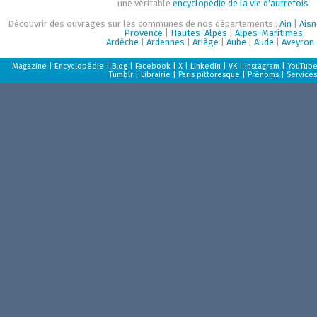
une véritable
encyclopédie de la vie d'autrefois
Découvrir des ouvrages sur les communes de nos départements :
Ain
|
Aisn
Provence
|
Hautes-Alpes
|
Alpes-Maritimes
Ardèche
|
Ardennes
|
Ariège
|
Aube
|
Aude
|
Aveyron
Magazine
|
Encyclopédie
|
Blog
|
Facebook
|
X
|
LinkedIn
|
VK
|
Instagram
|
YouTub
Tumblr
|
Librairie
|
Paris pittoresque
|
Prénoms
|
Services