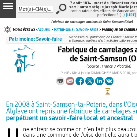
7 août 1834 : mort de l'inventeur du 
semi-automatique Joseph-Marie Jac
continuateur des efforts de Vaucanson,
perfectionné (…)
[LIRE]
Fabrique de carrelages anciens de Saint-Samson (Oise)
Vous êtes ici :
Accueil
>
Patrimoine : Savoir-faire
> Fabrique de carrela
Patrimoine : Savoir-faire
Richesses du patrimoine de France : savoir-fa
artisanaux, métiers d’art, activités pittoresques
Fabrique de carrelages 
de Saint-Samson (O
(Source : France 3 Picardie)
Publié / Mis à jour le
DIMANCHE
6 MARS 2016
, pa
En 2008 à Saint-Samson-la-Poterie, dans l’Oise,
Alglave ont repris une fabrique de carrelages an
perpétuent un savoir-faire local et ancestral
U
ne entreprise comme on n’en fait plus beaucoup
dans une commune de l’Oise dont elle aurait p