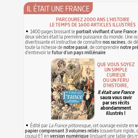
IL ÉTAIT UNE FRANCE
PARCOUREZ 2000 ANS L'HISTOIRE
LE TEMPS DE 1600 ARTICLES ILLUSTRÉS
1400 pages brossant le
portrait vivifiant d'une France
deux siècles était la première puissance du monde. Une o
divertissante et instructive de connaître
nos racines
, de d
toute la richesse de
notre passé
, de comprendre
notre pr
d'entrevoir le
futur d'un pays millénaire
QUE VOUS SOYEZ
UN SIMPLE
CURIEUX
OU UN FÉRU
D'HISTOIRE,
Il était une France
saura vous ravir
par ses récits
abondamment
illustrés !
Édité par
La France pittoresque
, cet ouvrage existe en
v
papier comprenant 3 volumes reliés
(couverture rigide, 
cousu) ET en
version numérique
(incluant une table des m