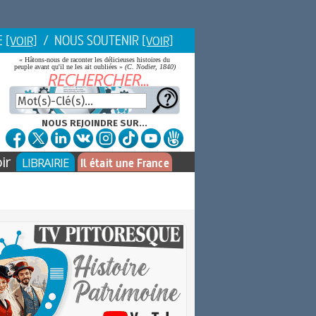
E
/ NOUS SOUTENIR
[VOIR]
[VOIR]
« Hâtons-nous de raconter les délicieuses histoires du
peuple avant qu'il ne les ait oubliées »
(C. Nodier, 1840)
NOUS REJOINDRE SUR...
ir
LIBRAIRIE
Il était une France