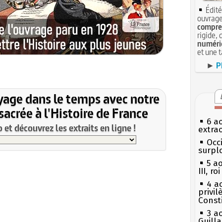
Édité
ouvrage
compren
rigide, 
numéri
et une 
►
P
yage dans le temps avec notre
acrée à l'Histoire de France
6 a
et découvrez les extraits en ligne !
extrao
Occi
surpl
5 a
III, r
4 a
privi
Const
3 a
Guill