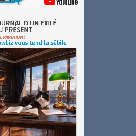
OURNAL D'UN EXILÉ
U PRÉSENT
E PARUTION :
wbiz vous tend la sébile