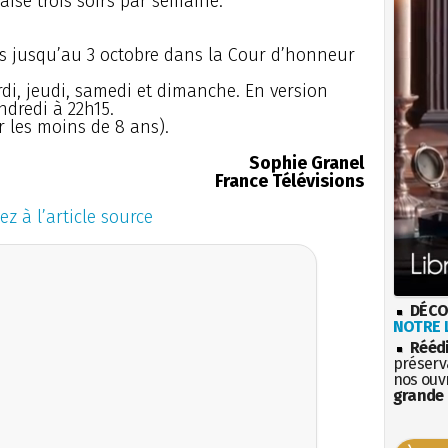
aise trois soirs par semaine.
irs jusqu’au 3 octobre dans la Cour d’honneur
rdi, jeudi, samedi et dimanche. En version
ndredi à 22h15.
r les moins de 8 ans).
Sophie Granel
France Télévisions
ez à l’article source
DÉCO
NOTRE L
Rééd
préserva
nos ouv
grande 