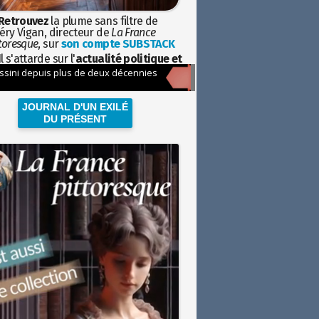
Retrouvez
la plume sans filtre de
éry Vigan, directeur de
La France
toresque
, sur
son compte SUBSTACK
l s'attarde sur l'
actualité politique et
ciétale
avec la hauteur de vue de
istoire
JOURNAL D'UN EXILÉ
DU PRÉSENT