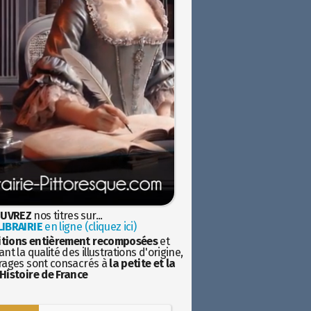
UVREZ
nos titres sur...
IBRAIRIE
en ligne (cliquez ici)
itions entièrement recomposées
et
nt la qualité des illustrations d'origine,
rages sont consacrés à
la petite et la
Histoire de France