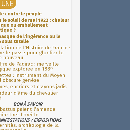
A UNE
ite contre le peuple
 le soleil de mai 1922 : chaleur
rique ou emballement
tique ?
asque de l'ingérence ou le
 sous tutelle
lation de l'Histoire de France :
re le passé pour glorifier le
 nouveau
fre de Padirac : merveille
gique explorée en 1889
ettes : instrument du Moyen
l'obscure genèse
es, encriers et crayons jadis
ndeur d'âme du chevalier
d
BON À SAVOIR
 battus paient l'amende
aire tirer l'oreille
NIFESTATIONS / EXPOSITIONS
rnités, archéologie de la