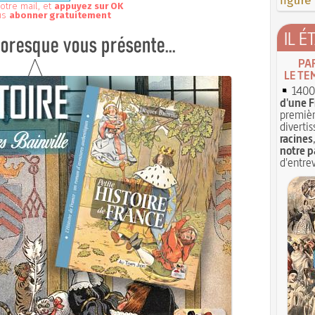
figure
otre mail, et
appuyez sur OK
us
abonner gratuitement
IL É
PA
LE TE
1400 
d'une F
premièr
divertis
racines
notre p
d'entrev