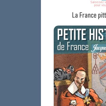
Saisissez v
pour vo