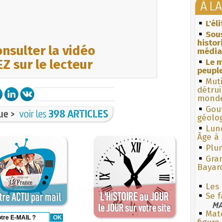
À L
L'él
Sous
histo
nsulter la vidéo
média
Z sur le lecteur
Le m
peuple
Muti
détrui
monde
Gouf
ue >
voir les
398 ARTICLES
géolo
Lun
Âge à 
Plum
Gra
Bayar
Les
Se f
MA
Mate