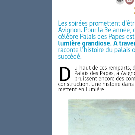
Les soirées promettent d’êtr
Avignon. Pour la 3e année, 
célèbre Palais des Papes est
lumière grandiose. À trave
raconte l’histoire du palais
succédé.
D
u haut de ces remparts, di
Palais des Papes, à Avign
bruissent encore des com
construction. Une histoire dans
mettent en lumière.