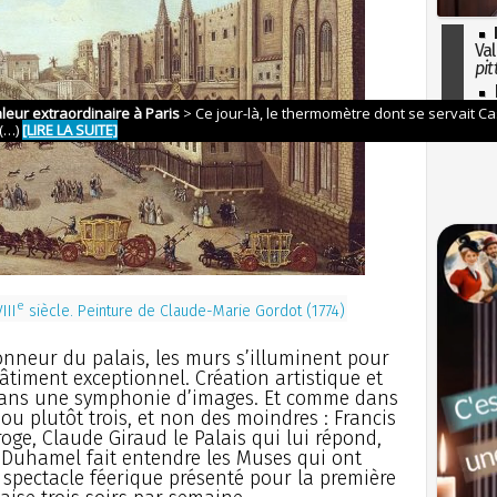
Val
pit
I
so
l'H
e
III
siècle. Peinture de Claude-Marie Gordot (1774)
onneur du palais, les murs s’illuminent pour
âtiment exceptionnel. Création artistique et
ans une symphonie d’images. Et comme dans
, ou plutôt trois, et non des moindres : Francis
rroge, Claude Giraud le Palais qui lui répond,
 Duhamel fait entendre les Muses qui ont
n spectacle féerique présenté pour la première