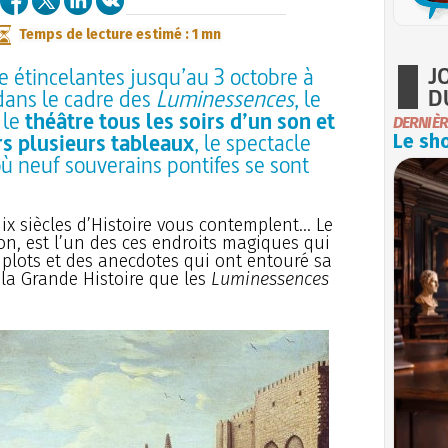
Temps de lecture estimé : 1 mn
J
e étincelantes jusqu’au 3 octobre à
D
dans le cadre des
Luminessences
, le
 le
théâtre tous les soirs d’un son et
DERNIÈR
rs plusieurs tableaux
, le spectacle
Le sho
 où neuf souverains pontifes se sont
x siècles d’Histoire vous contemplent... Le
on, est l’un des ces endroits magiques qui
plots et des anecdotes qui ont entouré sa
 la Grande Histoire que les
Luminessences