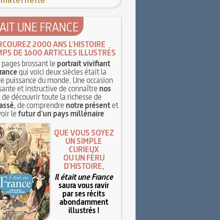
 maternelle
TAIT UNE FRANCE
RCOUREZ 2000 ANS L'HISTOIRE
MPS DE 1600 ARTICLES ILLUSTRÉS
pages brossant le
portrait vivifiant
rance
qui voici deux siècles était la
e puissance du monde. Une occasion
sante et instructive de connaître
nos
, de découvrir toute la richesse de
assé
, de comprendre
notre présent
et
oir le
futur d'un pays millénaire
QUE VOUS SOYEZ
UN SIMPLE
CURIEUX
OU UN FÉRU
D'HISTOIRE,
Il était une France
saura vous ravir
par ses récits
abondamment
illustrés !