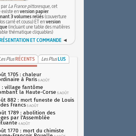
 par
La France pittoresque
, cet
 existe en
version papier
ant 3 volumes reliés
(couverture
dos carré et cousu) ET en
version
que
(incluant une table des matières
table thématique cliquables)
RÉSENTATION ET COMMANDE
◄
Les Plus
RÉCENTS
Les Plus
LUS
oût 1705 : chaleur
rdinaire à Paris
6 AOÛT
 : village fantôme
ombant la Haute-Corse
5 AOÛT
oût 882 : mort funeste de Louis
oi des Francs
5 AOÛT
oût 1789 : abolition des
lèges par l'Assemblée
ituante
4 AOÛT
oût 1770 : mort du chimiste
aume-François Rouelle