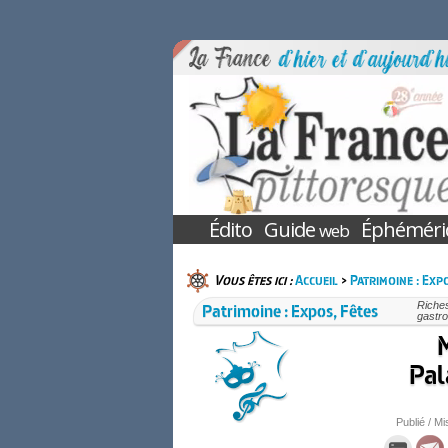
Édito
Guide
Éphéméri
web
Vous êtes ici :
Accueil
>
Patrimoine : Expo
Patrimoine : Expos, Fêtes
Riches
gastro
M
Pal
Publié / Mi