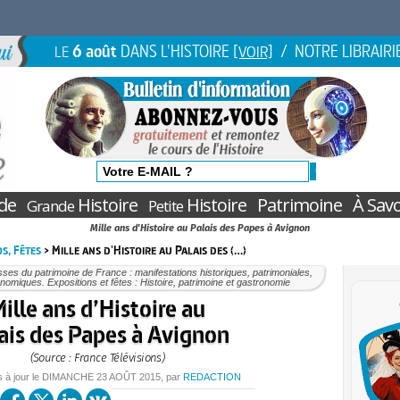
6 août
DANS L'HISTOIRE
/ NOTRE LIBRAIRI
LE
[VOIR]
de
Histoire
Histoire
Patrimoine
À Savo
Grande
Petite
Mille ans d'Histoire au Palais des Papes à Avignon
s, Fêtes
> Mille ans d'Histoire au Palais des (…)
ses du patrimoine de France : manifestations historiques, patrimoniales,
nomiques. Expositions et fêtes : Histoire, patrimoine et gastronomie
ille ans d’Histoire au
ais des Papes à Avignon
(Source : France Télévisions)
s à jour le
DIMANCHE
23 AOÛT 2015
, par
REDACTION