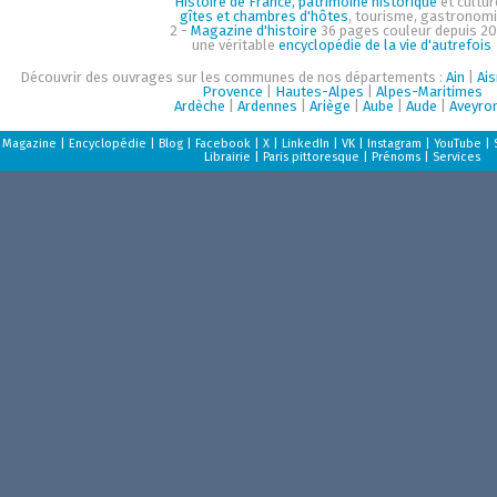
Histoire de France, patrimoine historique
et cultur
gîtes et chambres d'hôtes
, tourisme, gastronom
2 -
Magazine d'histoire
36 pages couleur depuis 20
une véritable
encyclopédie de la vie d'autrefois
Découvrir des ouvrages sur les communes de nos départements :
Ain
|
Ai
Provence
|
Hautes-Alpes
|
Alpes-Maritimes
Ardèche
|
Ardennes
|
Ariège
|
Aube
|
Aude
|
Aveyro
Magazine
|
Encyclopédie
|
Blog
|
Facebook
|
X
|
LinkedIn
|
VK
|
Instagram
|
YouTube
|
Librairie
|
Paris pittoresque
|
Prénoms
|
Services