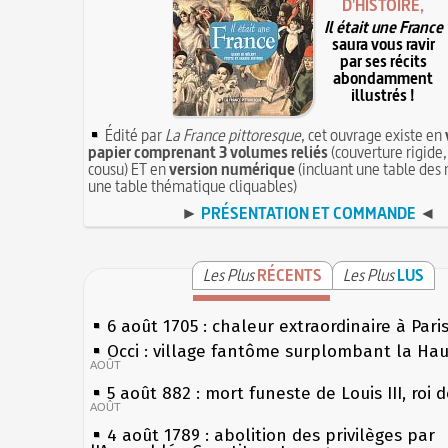
D'HISTOIRE,
Il était une France
saura vous ravir
par ses récits
abondamment
illustrés !
Édité par
La France pittoresque
, cet ouvrage existe en
papier comprenant 3 volumes reliés
(couverture rigide,
cousu) ET en
version numérique
(incluant une table des 
une table thématique cliquables)
►
PRÉSENTATION ET COMMANDE
◄
Les Plus
RÉCENTS
Les Plus
LUS
6 août 1705 : chaleur extraordinaire à Pari
Occi : village fantôme surplombant la Ha
AOÛT
5 août 882 : mort funeste de Louis III, roi 
AOÛT
4 août 1789 : abolition des privilèges par