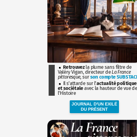
Retrouvez
la plume sans filtre de
Valéry Vigan, directeur de
La France
pittoresque
, sur
son compte SUBSTAC
Il s'attarde sur l'
actualité politique
et sociétale
avec la hauteur de vue d
l'Histoire
JOURNAL D'UN EXILÉ
DU PRÉSENT