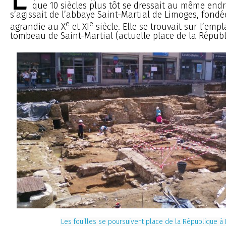
que 10 siècles plus tôt se dressait au même endro
s’agissait de l’abbaye Saint-Martial de Limoges, fondé
e
e
agrandie au X
et XI
siècle. Elle se trouvait sur l’em
tombeau de Saint-Martial (actuelle place de la Républ
Les fouilles se poursuivent place de la République à