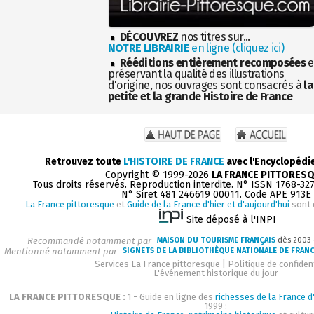
DÉCOUVREZ
nos titres sur...
NOTRE LIBRAIRIE
en ligne (cliquez ici)
Rééditions entièrement recomposées
e
préservant la qualité des illustrations
d'origine, nos ouvrages sont consacrés à
la
petite et la grande Histoire de France
Retrouvez toute
L'HISTOIRE DE FRANCE
avec l'Encyclopédi
Copyright © 1999-2026
LA FRANCE PITTORES
Tous droits réservés. Reproduction interdite. N° ISSN 1768-32
N° Siret 481 246619 00011. Code APE 913E
La France pittoresque
et
Guide de la France d'hier et d'aujourd'hui
sont 
Site déposé à l'INPI
Recommandé notamment par
MAISON DU TOURISME FRANÇAIS
dès 2003
Mentionné notamment par
SIGNETS DE LA BIBLIOTHÈQUE NATIONALE DE FRAN
Services La France pittoresque
|
Politique de confident
L'événement historique du jour
LA FRANCE PITTORESQUE :
1 - Guide en ligne des
richesses de la France d'
1999 :