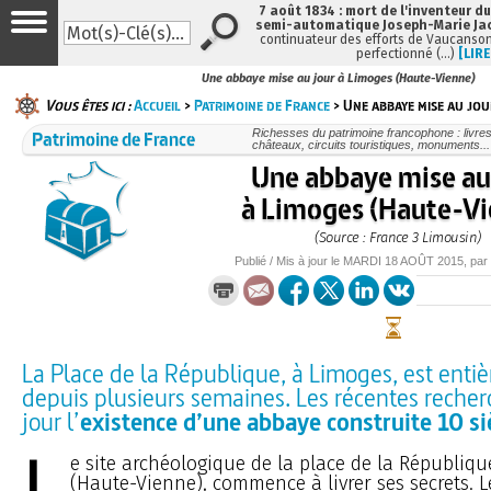
7 août 1834 : mort de l'inventeur du
semi-automatique Joseph-Marie Ja
continuateur des efforts de Vaucanson
perfectionné (…)
[LIRE
Une abbaye mise au jour à Limoges (Haute-Vienne)
Vous êtes ici :
Accueil
>
Patrimoine de France
> Une abbaye mise au jou
Patrimoine de France
Richesses du patrimoine francophone : livre
châteaux, circuits touristiques, monuments...
Une abbaye mise au
à Limoges (Haute-Vi
(Source : France 3 Limousin)
Publié / Mis à jour le
MARDI
18 AOÛT 2015
, par
La Place de la République, à Limoges, est enti
depuis plusieurs semaines. Les récentes recher
jour l’
existence d’une abbaye construite 10 si
L
e site archéologique de la place de la Républiqu
(Haute-Vienne), commence à livrer ses secrets. Le