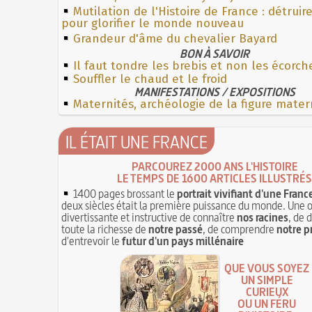
Mutilation de l'Histoire de France : détruir
pour glorifier le monde nouveau
Grandeur d'âme du chevalier Bayard
BON À SAVOIR
Il faut tondre les brebis et non les écorch
Souffler le chaud et le froid
MANIFESTATIONS / EXPOSITIONS
Maternités, archéologie de la figure mater
IL ÉTAIT UNE FRANCE
PARCOUREZ 2000 ANS L'HISTOIRE
LE TEMPS DE 1600 ARTICLES ILLUSTRÉS
1400 pages brossant le
portrait vivifiant d'une Franc
deux siècles était la première puissance du monde. Une 
divertissante et instructive de connaître
nos racines
, de 
toute la richesse de
notre passé
, de comprendre
notre p
d'entrevoir le
futur d'un pays millénaire
QUE VOUS SOYEZ
UN SIMPLE
CURIEUX
OU UN FÉRU