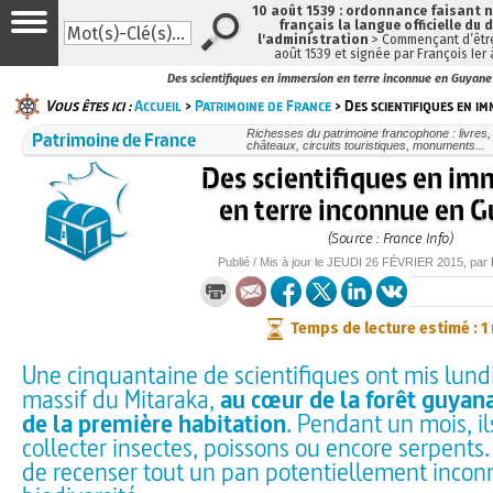
10 août 1539 : ordonnance faisant
français la langue officielle du 
l'administration
> Commençant d’être
août 1539 et signée par François Ier
Des scientifiques en immersion en terre inconnue en Guyane
Vous êtes ici :
Accueil
>
Patrimoine de France
> Des scientifiques en im
Patrimoine de France
Richesses du patrimoine francophone : livres
châteaux, circuits touristiques, monuments...
Des scientifiques en im
en terre inconnue en 
(Source : France Info)
Publié / Mis à jour le
JEUDI
26 FÉVRIER 2015
, par
Temps de lecture estimé : 1
Une cinquantaine de scientifiques ont mis lundi
massif du Mitaraka,
au cœur de la forêt guyan
de la première habitation
. Pendant un mois, il
collecter insectes, poissons ou encore serpents. 
de recenser tout un pan potentiellement incon