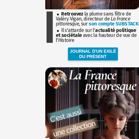
Retrouvez
la plume sans filtre de
Valéry Vigan, directeur de
La France
pittoresque
, sur
son compte SUBSTACK
Il s'attarde sur l'
actualité politique
et sociétale
avec la hauteur de vue de
l'Histoire
JOURNAL D'UN EXILÉ
DU PRÉSENT