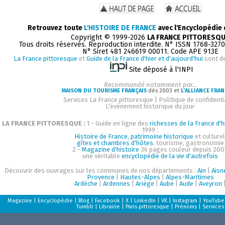
Retrouvez toute
L'HISTOIRE DE FRANCE
avec l'Encyclopédie
Copyright © 1999-2026
LA FRANCE PITTORESQ
Tous droits réservés. Reproduction interdite. N° ISSN 1768-327
N° Siret 481 246619 00011. Code APE 913E
La France pittoresque
et
Guide de la France d'hier et d'aujourd'hui
sont d
Site déposé à l'INPI
Recommandé notamment par...
MAISON DU TOURISME FRANÇAIS
dès 2003 et
L'ALLIANCE FRAN
Services La France pittoresque
|
Politique de confidenti
L'événement historique du jour
LA FRANCE PITTORESQUE :
1 - Guide en ligne des
richesses de la France d'h
1999 :
Histoire de France, patrimoine historique
et culturel
gîtes et chambres d'hôtes
, tourisme, gastronomie
2 -
Magazine d'histoire
36 pages couleur depuis 200
une véritable
encyclopédie de la vie d'autrefois
Découvrir des ouvrages sur les communes de nos départements :
Ain
|
Aisn
Provence
|
Hautes-Alpes
|
Alpes-Maritimes
Ardèche
|
Ardennes
|
Ariège
|
Aube
|
Aude
|
Aveyron
Magazine
|
Encyclopédie
|
Blog
|
Facebook
|
X
|
LinkedIn
|
VK
|
Instagram
|
YouTube
Tumblr
|
Librairie
|
Paris pittoresque
|
Prénoms
|
Services