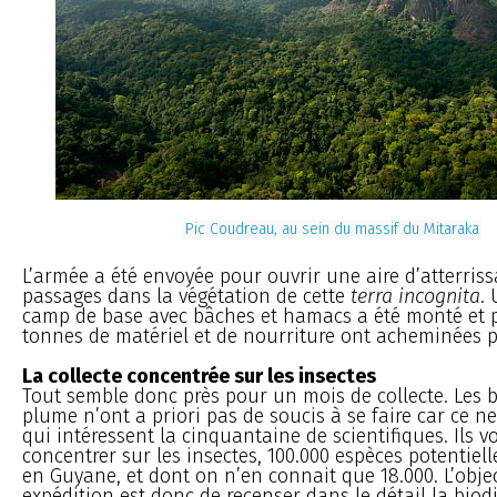
Pic Coudreau, au sein du massif du Mitaraka
L’armée a été envoyée pour ouvrir une aire d’atterriss
passages dans la végétation de cette
terra incognita
.
camp de base avec bâches et hamacs a été monté et p
tonnes de matériel et de nourriture ont acheminées pa
La collecte concentrée sur les insectes
Tout semble donc près pour un mois de collecte. Les bê
plume n’ont a priori pas de soucis à se faire car ce ne
qui intéressent la cinquantaine de scientifiques. Ils v
concentrer sur les insectes, 100.000 espèces potentie
en Guyane, et dont on n’en connait que 18.000. L’objec
expédition est donc de recenser dans le détail la biodi