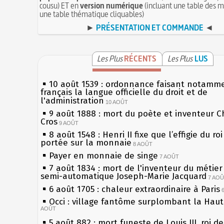
cousu) ET en
version numérique
(incluant une table des m
une table thématique cliquables)
►
PRÉSENTATION ET COMMANDE
◄
Les Plus
RÉCENTS
Les Plus
LUS
10 août 1539 : ordonnance faisant notamm
français la langue officielle du droit et de
l'administration
10 AOÛT
9 août 1888 : mort du poète et inventeur C
Cros
9 AOÛT
8 août 1548 : Henri II fixe que l’effigie du ro
portée sur la monnaie
8 AOÛT
Payer en monnaie de singe
7 AOÛT
7 août 1834 : mort de l'inventeur du métier 
semi-automatique Joseph-Marie Jacquard
7 AO
6 août 1705 : chaleur extraordinaire à Paris
Occi : village fantôme surplombant la Hau
AOÛT
5 août 882 : mort funeste de Louis III, roi d