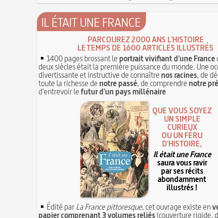
IL ÉTAIT UNE FRANCE
PARCOUREZ 2000 ANS L'HISTOIRE
LE TEMPS DE 1600 ARTICLES ILLUSTRÉS
1400 pages brossant le
portrait vivifiant d'une France
deux siècles était la première puissance du monde. Une oc
divertissante et instructive de connaître
nos racines
, de dé
toute la richesse de
notre passé
, de comprendre
notre pr
d'entrevoir le
futur d'un pays millénaire
QUE VOUS SOYEZ
UN SIMPLE
CURIEUX
OU UN FÉRU
D'HISTOIRE,
Il était une France
saura vous ravir
par ses récits
abondamment
illustrés !
Édité par
La France pittoresque
, cet ouvrage existe en
v
papier comprenant 3 volumes reliés
(couverture rigide, d