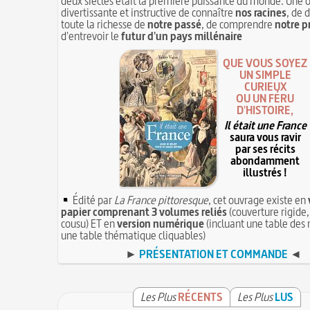
deux siècles était la première puissance du monde. Une 
divertissante et instructive de connaître
nos racines
, de 
toute la richesse de
notre passé
, de comprendre
notre p
d'entrevoir le
futur d'un pays millénaire
QUE VOUS SOYEZ
UN SIMPLE
CURIEUX
OU UN FÉRU
D'HISTOIRE,
Il était une France
saura vous ravir
par ses récits
abondamment
illustrés !
Édité par
La France pittoresque
, cet ouvrage existe en
papier comprenant 3 volumes reliés
(couverture rigide,
cousu) ET en
version numérique
(incluant une table des 
une table thématique cliquables)
►
PRÉSENTATION ET COMMANDE
◄
Les Plus
RÉCENTS
Les Plus
LUS