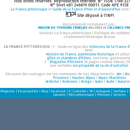
Tous droits réservés. Reproduction interdite. N° ISSN 1768-32
N° Siret 481 246619 00011. Code APE 913E
La France pittoresque
et
Guide de la France d'hier et d'aujourd'hui
sont 
Site déposé à l'INPI
Recommandé notamment par...
MAISON DU TOURISME FRANÇAIS
dès 2003 et
L'ALLIANCE FR
Services La France pittoresque
|
Politique de confident
L'événement historique du jour
LA FRANCE PITTORESQUE :
1 - Guide en ligne des
richesses de la France d'
1999 :
Histoire de France, patrimoine historique
et cultur
gîtes et chambres d'hôtes
, tourisme, gastronom
2 -
Magazine d'histoire
36 pages couleur depuis 20
une véritable
encyclopédie de la vie d'autrefois
Découvrir des ouvrages sur les communes de nos départements :
Ain
|
Ai
Provence
|
Hautes-Alpes
|
Alpes-Maritimes
Ardèche
|
Ardennes
|
Ariège
|
Aube
|
Aude
|
Aveyro
Magazine
|
Encyclopédie
|
Blog
|
Facebook
|
X
|
LinkedIn
|
VK
|
Instagram
|
YouTube
|
Librairie
|
Paris pittoresque
|
Prénoms
|
Services