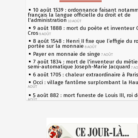
10 août 1539 : ordonnance faisant notam
français la langue officielle du droit et de
l'administration
10 AOÛT
9 août 1888 : mort du poète et inventeur 
Cros
9 AOÛT
8 août 1548 : Henri II fixe que l’effigie du r
portée sur la monnaie
8 AOÛT
Payer en monnaie de singe
7 AOÛT
7 août 1834 : mort de l'inventeur du métier
semi-automatique Joseph-Marie Jacquard
7 A
6 août 1705 : chaleur extraordinaire à Pari
Occi : village fantôme surplombant la Ha
AOÛT
5 août 882 : mort funeste de Louis III, roi 
AOÛT
4 août 1789 : abolition des privilèges par
l'Assemblée Constituante
4 AOÛT
Sécheresses (Grandes), étés caniculaires à
3 août 1770 : mort du chimiste Guillaume-
les siècles
Rouelle
3 AOÛT
27 mai 1610 : supplice de François Ravailla
Musée Jean de La Fontaine : réouverture 
du roi Henri IV