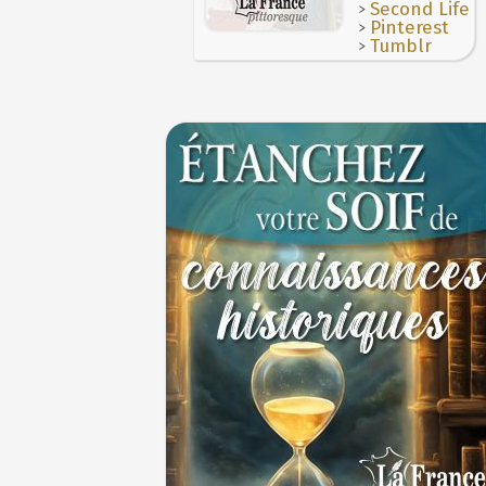
4 juillet 1465 : ordonnance imposant la p
>
Second Life
lanternes dans les rues
>
Pinterest
4 JUILLET
>
Tumblr
Voir la lune à gauche
3 JUILLET
3 juillet 987 : Hugues Capet est couronné e
des Francs à Noyon
3 JUILLET