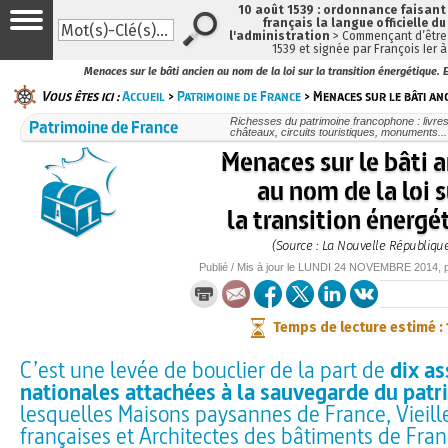
10 août 1539 : ordonnance faisan
français la langue officielle du
l'administration
> Commençant d’être 
1539 et signée par François Ier 
Menaces sur le bâti ancien au nom de la loi sur la transition énergétique. E
Vous êtes ici :
Accueil
>
Patrimoine de France
> Menaces sur le bâti an
Patrimoine de France
Richesses du patrimoine francophone : livre
châteaux, circuits touristiques, monuments...
Menaces sur le bâti 
au nom de la loi s
la transition énergé
(Source : La Nouvelle Républiqu
Publié / Mis à jour le
LUNDI
24 NOVEMBRE 2014
, 
Temps de lecture estimé :
C’est une levée de bouclier de la part de
dix as
nationales attachées à la sauvegarde du pat
lesquelles Maisons paysannes de France, Vieill
françaises et Architectes des bâtiments de Fra