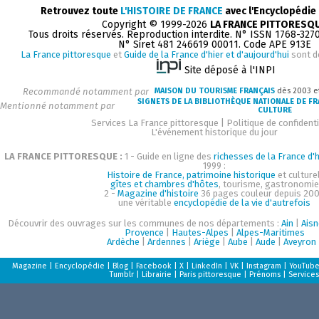
Retrouvez toute
L'HISTOIRE DE FRANCE
avec l'Encyclopédie
Copyright © 1999-2026
LA FRANCE PITTORESQ
Tous droits réservés. Reproduction interdite. N° ISSN 1768-327
N° Siret 481 246619 00011. Code APE 913E
La France pittoresque
et
Guide de la France d'hier et d'aujourd'hui
sont d
Site déposé à l'INPI
Recommandé notamment par
MAISON DU TOURISME FRANÇAIS
dès 2003 e
SIGNETS DE LA BIBLIOTHÈQUE NATIONALE DE F
Mentionné notamment par
CULTURE
Services La France pittoresque
|
Politique de confidenti
L'événement historique du jour
LA FRANCE PITTORESQUE :
1 - Guide en ligne des
richesses de la France d'h
1999 :
Histoire de France, patrimoine historique
et culturel
gîtes et chambres d'hôtes
, tourisme, gastronomie
2 -
Magazine d'histoire
36 pages couleur depuis 200
une véritable
encyclopédie de la vie d'autrefois
Découvrir des ouvrages sur les communes de nos départements :
Ain
|
Aisn
Provence
|
Hautes-Alpes
|
Alpes-Maritimes
Ardèche
|
Ardennes
|
Ariège
|
Aube
|
Aude
|
Aveyron
Magazine
|
Encyclopédie
|
Blog
|
Facebook
|
X
|
LinkedIn
|
VK
|
Instagram
|
YouTub
Tumblr
|
Librairie
|
Paris pittoresque
|
Prénoms
|
Services