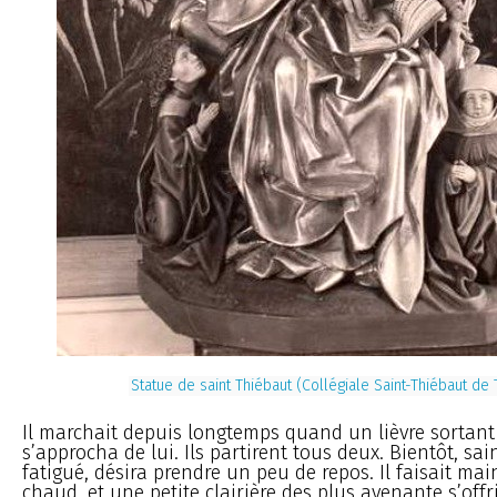
Statue de saint Thiébaut (Collégiale Saint-Thiébaut de
Il marchait depuis longtemps quand un lièvre sortant
s’approcha de lui. Ils partirent tous deux. Bientôt, sa
fatigué, désira prendre un peu de repos. Il faisait ma
chaud, et une petite clairière des plus avenante s’off