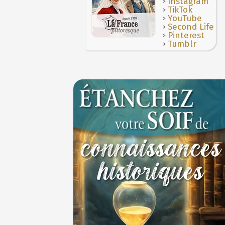
>
Instagram
Vatel, « perdu d'honneur », se suicide lors 
JUILLET
>
TikTok
donné en 1671 par le prince de Condé à Louis
Le masque de l'ingérence ou le peuple sou
>
YouTube
>
Second Life
1ER JUILLET
>
Pinterest
1er juillet 1903 : début du premier Tour de
>
Tumblr
cycliste
1ER JUILLET
30 juin 1559 : Henri II est mortellement ble
coup de lance lors d’un tournoi
30 JUIN