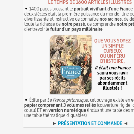
LE TEMPS DE 1600 ARTICLES ILLUSTRÉS
1400 pages brossant le
portrait vivifiant d'une France
deux siècles était la première puissance du monde. Une o
divertissante et instructive de connaître
nos racines
, de d
toute la richesse de
notre passé
, de comprendre
notre pr
d'entrevoir le
futur d'un pays millénaire
QUE VOUS SOYEZ
UN SIMPLE
CURIEUX
OU UN FÉRU
D'HISTOIRE,
Il était une France
saura vous ravir
par ses récits
abondamment
illustrés !
Édité par
La France pittoresque
, cet ouvrage existe en
v
papier comprenant 3 volumes reliés
(couverture rigide, 
cousu) ET en
version numérique
(incluant une table des m
une table thématique cliquables)
►
PRÉSENTATION ET COMMANDE
◄