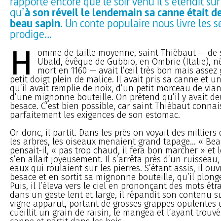
rapporte encore que le soir venu il s’étendit sur
qu’
à son réveil le lendemain sa canne était 
beau sapin
. Un conte populaire nous livre les s
prodige...
H
omme de taille moyenne, saint Thiébaut — de 
Ubald, évêque de Gubbio, en Ombrie (Italie), né
mort en 1160 — avait l’œil très bon mais assez
petit doigt plein de malice. Il avait pris sa canne et 
qu’il avait remplie de noix, d’un petit morceau de vian
d’une mignonne bouteille. On prétend qu’il y avait d
besace. C’est bien possible, car saint Thiébaut connai
parfaitement les exigences de son estomac.
Or donc, il partit. Dans les prés on voyait des milliers 
les arbres, les oiseaux menaient grand tapage... « Be
pensait-il, « pas trop chaud, il fera bon marcher » et 
s’en allait joyeusement. Il s’arrêta près d’un ruisseau
eaux qui roulaient sur les pierres. S’étant assis, il ou
besace et en sortit sa mignonne bouteille, qu’il plong
Puis, il l’éleva vers le ciel en prononçant des mots étr
dans un geste lent et large, il répandit son contenu su
vigne apparut, portant de grosses grappes opulentes et
cueillit un grain de raisin, le mangea et l’ayant trouvé 