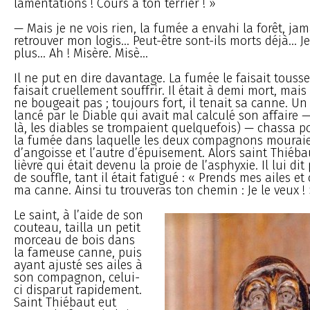
lamentations ! Cours à ton terrier ! »
— Mais je ne vois rien, la fumée a envahi la forêt, jam
retrouver mon logis... Peut-être sont-ils morts déjà... Je
plus... Ah ! Misère. Misè...
Il ne put en dire davantage. La fumée le faisait tousser
faisait cruellement souffrir. Il était à demi mort, mai
ne bougeait pas ; toujours fort, il tenait sa canne. U
lancé par le Diable qui avait mal calculé son affaire 
là, les diables se trompaient quelquefois) — chassa 
la fumée dans laquelle les deux compagnons mouraie
d’angoisse et l’autre d’épuisement. Alors saint Thiébau
lièvre qui était devenu la proie de l’asphyxie. Il lui di
de souffle, tant il était fatigué : « Prends mes ailes e
ma canne. Ainsi tu trouveras ton chemin : Je le veux !
Le saint, à l’aide de son
couteau, tailla un petit
morceau de bois dans
la fameuse canne, puis
ayant ajusté ses ailes à
son compagnon, celui-
ci disparut rapidement.
Saint Thiébaut eut