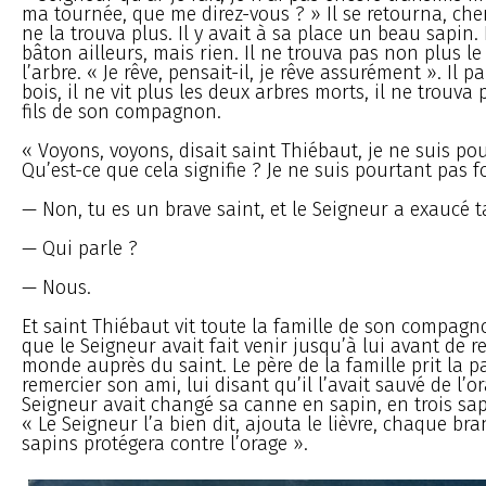
ma tournée, que me direz-vous ? » Il se retourna, che
ne la trouva plus. Il y avait à sa place un beau sapin.
bâton ailleurs, mais rien. Il ne trouva pas non plus l
l’arbre. « Je rêve, pensait-il, je rêve assurément ». Il pa
bois, il ne vit plus les deux arbres morts, il ne trouva 
fils de son compagnon.
« Voyons, voyons, disait saint Thiébaut, je ne suis po
Qu’est-ce que cela signifie ? Je ne suis pourtant pas f
— Non, tu es un brave saint, et le Seigneur a exaucé ta
— Qui parle ?
— Nous.
Et saint Thiébaut vit toute la famille de son compagno
que le Seigneur avait fait venir jusqu’à lui avant de r
monde auprès du saint. Le père de la famille prit la p
remercier son ami, lui disant qu’il l’avait sauvé de l’o
Seigneur avait changé sa canne en sapin, en trois sapi
« Le Seigneur l’a bien dit, ajouta le lièvre, chaque bra
sapins protégera contre l’orage ».