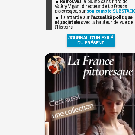
Retrouvez
la plume sans filtre de
Valéry Vigan, directeur de
La France
pittoresque
, sur
son compte SUBSTACK
Il s'attarde sur l'
actualité politique
et sociétale
avec la hauteur de vue de
l'Histoire
JOURNAL D'UN EXILÉ
DU PRÉSENT