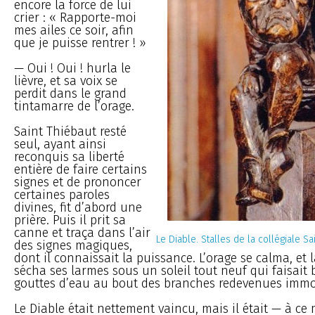
encore la force de lui
crier : « Rapporte-moi
mes ailes ce soir, afin
que je puisse rentrer ! »
— Oui ! Oui ! hurla le
lièvre, et sa voix se
perdit dans le grand
tintamarre de l’orage.
Saint Thiébaut resté
seul, ayant ainsi
reconquis sa liberté
entière de faire certains
signes et de prononcer
certaines paroles
divines, fit d’abord une
prière. Puis il prit sa
canne et traça dans l’air
Le Diable. Stalles de la collégiale S
des signes magiques,
dont il connaissait la puissance. L’orage se calma, et 
sécha ses larmes sous un soleil tout neuf qui faisait b
gouttes d’eau au bout des branches redevenues immo
Le Diable était nettement vaincu, mais il était — à c