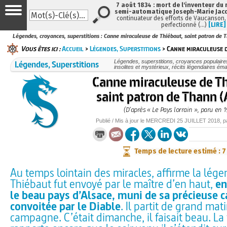
7 août 1834 : mort de l'inventeur du 
semi-automatique Joseph-Marie Jac
continuateur des efforts de Vaucanson,
perfectionné (…)
[LIRE]
Légendes, croyances, superstitions : Canne miraculeuse de Thiébaut, saint patron de T
Vous êtes ici :
Accueil
>
Légendes, Superstitions
> Canne miraculeuse d
Légendes, Superstitions
Légendes, superstitions, croyances populaires, 
insolites et mystérieux, récits légendaires émai
Canne miraculeuse de T
saint patron de Thann (
(D’après « Le Pays lorrain », paru en 1
Publié / Mis à jour le
MERCREDI
25 JUILLET 2018
, 
Temps de lecture estimé : 
Au temps lointain des miracles, affirme la lége
Thiébaut fut envoyé par le maître d’en haut,
en
le beau pays d’Alsace, muni de sa précieuse 
convoitée par le Diable
. Il partit de grand mati
campagne. C’était dimanche, il faisait beau. La 