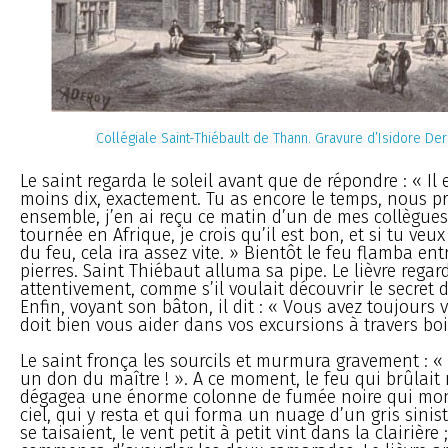
Collégiale Saint-Thiébault de Thann. Gravure d’Isidore De
Le saint regarda le soleil avant que de répondre : « Il
moins dix, exactement. Tu as encore le temps, nous p
ensemble, j’en ai reçu ce matin d’un de mes collègues
tournée en Afrique, je crois qu’il est bon, et si tu veux
du feu, cela ira assez vite. » Bientôt le feu flamba en
pierres. Saint Thiébaut alluma sa pipe. Le lièvre regard
attentivement, comme s’il voulait découvrir le secret 
Enfin, voyant son bâton, il dit : « Vous avez toujours v
doit bien vous aider dans vos excursions à travers boi
Le saint fronça les sourcils et murmura gravement : « 
un don du maître ! ». A ce moment, le feu qui brûlai
dégagea une énorme colonne de fumée noire qui mont
ciel, qui y resta et qui forma un nuage d’un gris sinis
se taisaient, le vent petit à petit vint dans la clairière