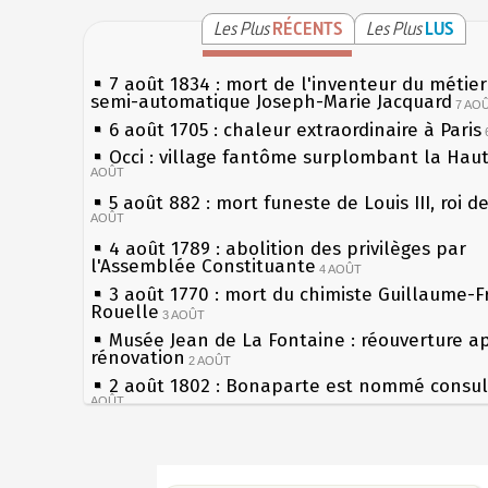
Les Plus
RÉCENTS
Les Plus
LUS
7 août 1834 : mort de l'inventeur du métier 
semi-automatique Joseph-Marie Jacquard
7 AO
6 août 1705 : chaleur extraordinaire à Paris
Occi : village fantôme surplombant la Hau
AOÛT
5 août 882 : mort funeste de Louis III, roi d
AOÛT
4 août 1789 : abolition des privilèges par
l'Assemblée Constituante
4 AOÛT
3 août 1770 : mort du chimiste Guillaume-F
Rouelle
3 AOÛT
Musée Jean de La Fontaine : réouverture a
rénovation
2 AOÛT
2 août 1802 : Bonaparte est nommé consul 
AOÛT
1er août 1589 : Henri III est poignardé à Sa
par Jacques Clément, moine jacobin
1ER AOÛT
Sécheresses (Grandes), étés caniculaires à 
31 juillet 1899 : décret instaurant les moug
les siècles