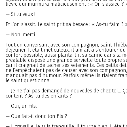
lièvre qui murmura malicieusement : « On s’assied ? 
— Si tu veux !
Et l’on s’assit. Le saint prit sa besace : « As-tu faim ? 
— Non, merci.
Tout en conversant avec son compagnon, saint Thiéb
déjeuner. Il était méticuleux, il aimait à s’entourer d
confort possible, aussi planta-t-il sa canne dans la m
préalable disposé une grande serviette toute propre s
car il craignait de tacher ses vêtements. Ces petits dé
ne l’empêchaient pas de causer avec son compagnon, 
manquait pas d’humour. Parfois même ils riaient fra
le saint questionna :
— Je ne t’ai pas demandé de nouvelles de chez toi... Ç
content ? As-tu des enfants ?
— Oui, un fils.
— Que fait-il donc ton fils ?
— Il travaille. Je suis tranquille, il tourne bien. Il étai