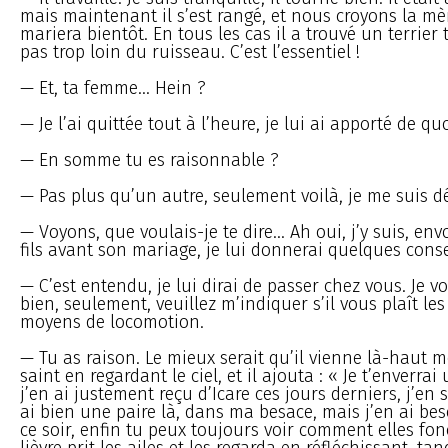
mais maintenant il s’est rangé, et nous croyons la mèr
mariera bientôt. En tous les cas il a trouvé un terrier 
pas trop loin du ruisseau. C’est l’essentiel !
— Et, ta femme... Hein ?
— Je l’ai quittée tout à l’heure, je lui ai apporté de q
— En somme tu es raisonnable ?
— Pas plus qu’un autre, seulement voilà, je me suis dé
— Voyons, que voulais-je te dire... Ah oui, j’y suis, e
fils avant son mariage, je lui donnerai quelques conse
— C’est entendu, je lui dirai de passer chez vous. Je v
bien, seulement, veuillez m’indiquer s’il vous plaît les
moyens de locomotion.
— Tu as raison. Le mieux serait qu’il vienne là-haut me
saint en regardant le ciel, et il ajouta : « Je t’enverrai 
j’en ai justement reçu d’Icare ces jours derniers, j’en 
ai bien une paire là, dans ma besace, mais j’en ai bes
ce soir, enfin tu peux toujours voir comment elles fon
lièvre prit les ailes et les regarda en réfléchissant, ta