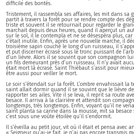
difficile des bontés.
Tristement, il rassembla ses affaires, les mit dans sa 
partit à travers la forêt pour se rendre compte des dégâ
triste et souvent il se retournait pour regarder le gran
marchait depuis deux heures, quand il aperçut un au
sur le sol, il le contempla et ne se désespéra plus, car
c’était inutile. Enfin, après une nouvelle marche, il d
troisième sapin couché le long d’un ruisseau, il s’app
et put discerner écrasé sous le tronc puissant de l’arb
d’un lièvre. Alors il se souvint que son compagnon lui 
un fils demeurant près d’un ruisseau. Il n’y avait aucu
était mort là écrasé. Saint Thiébaut s’assit pour mieux
être aussi pour veiller le mort.
Le soir s’étendait sur la forêt. L’ombre envahissait la t
saint allait dormir quand il se souvint que le lièvre de
rapporter ses ailes. Vite il se leva, il reprit sa route a
besace. Il arriva à la clairière et attendit son compagno
longtemps, très longtemps. Enfin, voyant qu’il ne venai
saint planta sa canne dans la mousse, mit sa besace s
c’est sous une voûte étoilée qu’il s’endormit.
Il s’éveilla au petit jour, vit où il était et pensa avec a
« Seigneur qu’ai-je fait, je n’ai pas encore transmis 