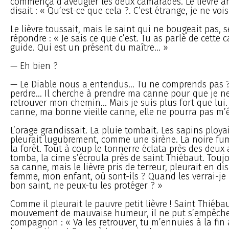
commença d’aveugler les deux camarades. Le lièvre an
disait : « Qu’est-ce que cela ?. C’est étrange, je ne vois
Le lièvre toussait, mais le saint qui ne bougeait pas, 
répondre : « Je sais ce que c’est. Tu as parlé de cette
guide. Qui est un présent du maître... »
— Eh bien ?
— Le Diable nous a entendus... Tu ne comprends pas ?
perdre... Il cherche à prendre ma canne pour que je n
retrouver mon chemin... Mais je suis plus fort que lui.
canne, ma bonne vieille canne, elle ne pourra pas m’
L’orage grandissait. La pluie tombait. Les sapins ployai
pleurait lugubrement, comme une sirène. La noire fu
la forêt. Tout à coup le tonnerre éclata près des deux
tomba, la cime s’écroula près de saint Thiébaut. Toujou
sa canne, mais le lièvre pris de terreur, pleurait en di
femme, mon enfant, où sont-ils ? Quand les verrai-je ?
bon saint, ne peux-tu les protéger ? »
Comme il pleurait le pauvre petit lièvre ! Saint Thiéba
mouvement de mauvaise humeur, il ne put s’empêcher
compagnon : « Va les retrouver, tu m’ennuies à la fin 