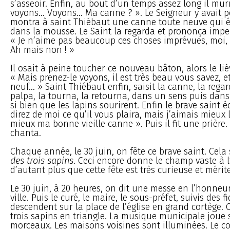
s’asseoir. Enfin, au bout d’un temps assez long il mu
voyons... Voyons... Ma canne ? ». Le Seigneur y avait p
montra à saint Thiébaut une canne toute neuve qui é
dans la mousse. Le Saint la regarda et prononça impe
« Je n’aime pas beaucoup ces choses imprévues, moi,
Ah mais non ! »
Il osait à peine toucher ce nouveau bâton, alors le lièvr
« Mais prenez-le voyons, il est très beau vous savez, e
neuf... » Saint Thiébaut enfin, saisit la canne, la regar
palpa, la tourna, la retourna, dans un sens puis dans 
si bien que les lapins sourirent. Enfin le brave saint é
direz de moi ce qu’il vous plaira, mais j’aimais mieux l
mieux ma bonne vieille canne ». Puis il fit une prière
chanta.
Chaque année, le 30 juin, on fête ce brave saint. Cela 
des trois sapins
. Ceci encore donne le champ vaste à l
d’autant plus que cette fête est très curieuse et mérit
Le 30 juin, à 20 heures, on dit une messe en l’honneu
ville. Puis le curé, le maire, le sous-préfet, suivis des fi
descendent sur la place de l’église en grand cortège. 
trois sapins en triangle. La musique municipale joue 
morceaux. Les maisons voisines sont illuminées. Le co