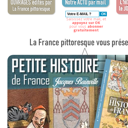
Saisissez votre mail, et
appuyez sur OK
pour vous
abonner
gratuitement