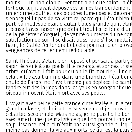
moins — un bon diable ! Sentant bien que saint Thiéb
fort que lui, il avait déposé ses armes tranquillement
un énorme soufflet, des poudres fumeuses et détonan
s’enorgueillit pas de sa victoire, parce qu’il était bien 
part, sa modestie était d’autant plus grande qu’il étai
il pensait avec raison que c’était troubler le fond d’
de la pénétrer d’orgueil, de vanité ou même d’une co
satisfaction de soi. Il se disait aussi que s’il se mettai
haut, le Diable l’entendrait et cela pourrait bien prov
vengeances de cet ennemi redoutable.
Saint Thiébaut s’était bien reposé et pensait à partir, 
sapin écroulé à ses pieds. Il le regarda et songea tris
arbre, qu’avait-il fait pour qu’on le fît mourir ? Il ne 
cela ! » Il y avait un nid dans une branche, il était enc
chute de l’arbre ne l’avait même pas déplacé. Le saint
tendre eut des larmes dans les yeux en songeant que
oiseau innocent était mort avec ses petits.
Il voyait avec peine cette grande cime étalée sur la t
grand cadavre, et il disait : « Si seulement je pouvais 
cet arbre secourable. Mais hélas, je ne puis ! » Le bon 
avec amertume que malgré ce que l’on pouvait croire
sa puissance, celle-ci n’était pas aussi grande puisqu’
même pas donner la vie aux morts, ce qui est la plus 