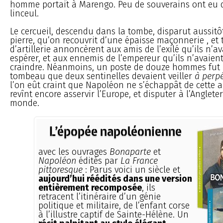
homme portait à Marengo. Peu de souverains ont eu d
linceul.
Le cercueil, descendu dans la tombe, disparut aussit
pierre, qu’on recouvrit d’une épaisse maçonnerie , et t
d’artillerie annoncèrent aux amis de l’exilé qu’ils n’a
espérer, et aux ennemis de l’empereur qu’ils n’avaient
craindre. Néanmoins, un poste de douze hommes fut 
tombeau que deux sentinelles devaient veiller
à perpé
l’on eût craint que Napoléon ne s’échappât de cette a
revînt encore asservir l’Europe, et disputer à l’Anglete
monde.
L’épopée napoléonienne
avec les ouvrages
Bonaparte
et
Napoléon
édités par
La France
pittoresque
: Parus voici un siècle et
aujourd’hui réédités dans une version
entièrement recomposée
, ils
retracent l’itinéraire d’un génie
politique et militaire, de l’enfant corse
à l’illustre captif de Sainte-Hélène. Un