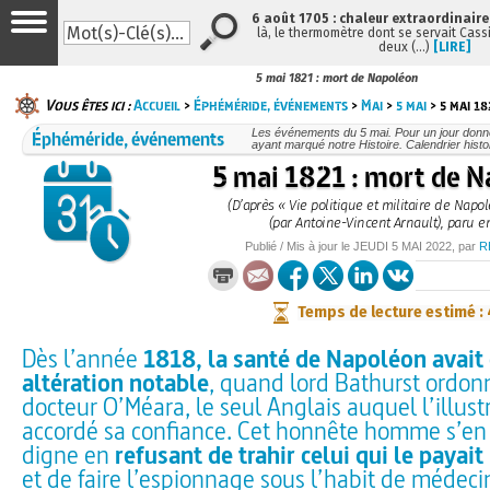
6 août 1705 : chaleur extraordinaire
là, le thermomètre dont se servait Cass
deux (…)
[LIRE]
5 mai 1821 : mort de Napoléon
Vous êtes ici :
Accueil
>
Éphéméride, événements
>
Mai
>
5 mai
> 5 mai 1
Éphéméride, événements
Les événements du 5 mai. Pour un jour don
ayant marqué notre Histoire. Calendrier histo
5 mai 1821 : mort de 
(D’après « Vie politique et militaire de Nap
(par Antoine-Vincent Arnault), paru e
Publié / Mis à jour le
JEUDI
5 MAI 2022
, par
R
Temps de lecture estimé :
Dès l’année
1818, la santé de Napoléon avait
altération notable
, quand lord Bathurst ordon
docteur O’Méara, le seul Anglais auquel l’illustr
accordé sa confiance. Cet honnête homme s’en 
digne en
refusant de trahir celui qui le payait
et de faire l’espionnage sous l’habit de médeci