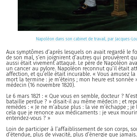
Napoléon dans son cabinet de travail, par Jacques-Lo
Aux symptômes d’après lesquels on avait regardé le f
de son mal, s’en joignirent d’autres qui prouvèrent qu
aussi était vivement attaqué. Le père de Napoléon ava
un cancer au pylore. Napoléon reconnut qu’il était a
affection, et qu’elle était incurable. « Vous amusez la 
mort la termine : je m’éteins ; mon heure est sonnée »,
médecin (16 novembre 1820).
Le 6 mars 1821 : « Que vous en semble, docteur ? N’es
bataille perdue ? » disait-il au même médecin ; et rep
remèdes : « Je ne m’abuse plus : la vie m’échappe ; je l
cela que je renonce aux médicaments : je veux mourir
entendez-vous ? »
Loin de participer à l’affaiblissement de son corps, so
d’étendue, plus de vivacité, plus d’énergie que jamais