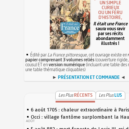
UN SIMPLE
CURIEUX
OU UN FÉRU
D'HISTOIRE,
Il était une France
saura vous ravir
par ses récits
abondamment
illustrés !
Édité par
La France pittoresque
, cet ouvrage existe en
papier comprenant 3 volumes reliés
(couverture rigide,
cousu) ET en
version numérique
(incluant une table des 
une table thématique cliquables)
►
PRÉSENTATION ET COMMANDE
◄
Les Plus
RÉCENTS
Les Plus
LUS
6 août 1705 : chaleur extraordinaire à Pari
Occi : village fantôme surplombant la Ha
AOÛT