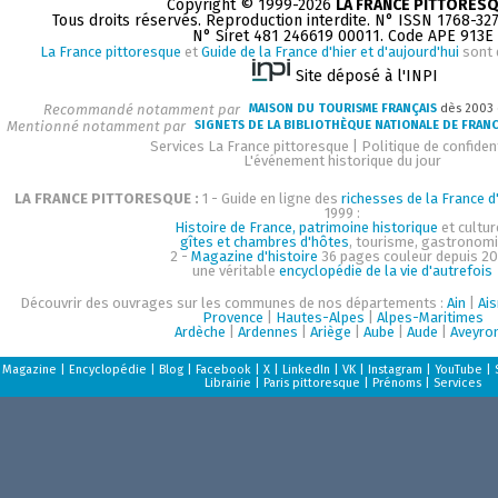
Copyright © 1999-2026
LA FRANCE PITTORES
Tous droits réservés. Reproduction interdite. N° ISSN 1768-32
N° Siret 481 246619 00011. Code APE 913E
La France pittoresque
et
Guide de la France d'hier et d'aujourd'hui
sont 
Site déposé à l'INPI
Recommandé notamment par
MAISON DU TOURISME FRANÇAIS
dès 2003
Mentionné notamment par
SIGNETS DE LA BIBLIOTHÈQUE NATIONALE DE FRAN
Services La France pittoresque
|
Politique de confident
L'événement historique du jour
LA FRANCE PITTORESQUE :
1 - Guide en ligne des
richesses de la France d'
1999 :
Histoire de France, patrimoine historique
et cultur
gîtes et chambres d'hôtes
, tourisme, gastronom
2 -
Magazine d'histoire
36 pages couleur depuis 20
une véritable
encyclopédie de la vie d'autrefois
Découvrir des ouvrages sur les communes de nos départements :
Ain
|
Ai
Provence
|
Hautes-Alpes
|
Alpes-Maritimes
Ardèche
|
Ardennes
|
Ariège
|
Aube
|
Aude
|
Aveyro
Magazine
|
Encyclopédie
|
Blog
|
Facebook
|
X
|
LinkedIn
|
VK
|
Instagram
|
YouTube
|
Librairie
|
Paris pittoresque
|
Prénoms
|
Services