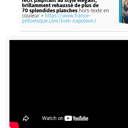
récit palpitant au style élégant,
brillamment rehaussé de plus de
70 splendides planches
hors-texte en
couleur >
https://www.france-
pittoresque.com/livre-napoleon/