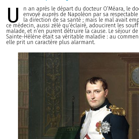
U
n an après le départ du docteur O’Méara, le d
envoyé auprès de Napoléon par sa respectable 
la direction de sa santé ; mais le mal avait emp
ce médecin, aussi zélé qu’éclairé, adoucirent les souf
malade, et n’en purent détruire la cause. Le séjour d
Sainte-Hélène était sa véritable maladie : au commen
elle prit un caractère plus alarmant.