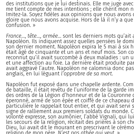
des institutions que je lui destinais. Elle me juge avec
me tient compte de mes intentions ; elle chérit mon n
Imitez-la. Soyez fidèles aux opinions que nous avons 
gloire que nous avons acquise. Hors de là il n’y a que
confusion. »
France
...,
tête
...,
armée
... sont les derniers mots qu’ait 
Napoléon. Ils indiquent assez quelles pensées le dom
son dernier moment. Napoléon expira le 5 mai à six he
était âgé de cinquante et un ans et neuf mois. Son co
reconnut qu’il avait succombé à deux maladies : un u
et une affection au foie. La dernière était produite par
avait aggravé l’autre. Napoléon ne calomnia donc pa
anglais, en lui léguant
l’opprobre de sa mort
.
Napoléon fut exposé dans une chapelle ardente. Co
de bataille, il était revêtu de l’uniforme de la garde i
des ordres de la Légion d’honneur et de la Couronne d
éperonné, armé de son épée et coiffé de ce chapeau 
particulière le rappelait tout entier, et qui avait servi
signe de ralliement aux premiers soldats du monde.
volonté expresse, son aumônier, l’abbé Vignali, qui lu
les secours de la religion, récitait des prières à son ch
Dieu, lui avait dit le mourant en prescrivant le cérémon
religion de mon père.
N’est pas athée qui veut
. »