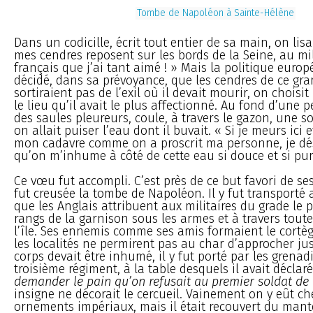
Tombe de Napoléon à Sainte-Hélène
Dans un codicille, écrit tout entier de sa main, on lisai
mes cendres reposent sur les bords de la Seine, au mi
français que j’ai tant aimé ! » Mais la politique euro
décidé, dans sa prévoyance, que les cendres de ce g
sortiraient pas de l’exil où il devait mourir, on choisi
le lieu qu’il avait le plus affectionné. Au fond d’une p
des saules pleureurs, coule, à travers le gazon, une s
on allait puiser l’eau dont il buvait. « Si je meurs ici 
mon cadavre comme on a proscrit ma personne, je désir
qu’on m’inhume à côté de cette eau si douce et si pur
Ce vœu fut accompli. C’est près de ce but favori de 
fut creusée la tombe de Napoléon. Il y fut transporté
que les Anglais attribuent aux militaires du grade le p
rangs de la garnison sous les armes et à travers tout
l’île. Ses ennemis comme ses amis formaient le cort
les localités ne permirent pas au char d’approcher ju
corps devait être inhumé, il y fut porté par les grena
troisième régiment, à la table desquels il avait déclar
demander le pain qu’on refusait au premier soldat de 
insigne ne décorait le cercueil. Vainement on y eût ch
ornements impériaux, mais il était recouvert du man