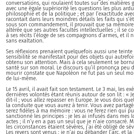
conversations, qui roulaient toutes sur des matières gr
avec une égale supériorité les questions les plus ardu
philosophie et de la politique ; et par l’exactitude avec
racontait dans leurs moindres détails les faits qui s’
sous son commandement, il prouvait que sa mémoire 
altérée que ses autres facultés intellectuelles ; il se 
à ses récits l’éloge de ses compagnons d’armes, et il n
sans exaltation.
Ses réflexions prenaient quelquefois aussi une teinte
sensibilité se manifestait pour des objets qui autrefo
obtenu son attention. Mais à cela seulement se borna
santé sur son moral. Le discours qu’il prononça peu 
mourir constate que Napoléon ne fut pas un seul m
de lui-même.
Le 15 avril, il avait fait son testament. Le 3 mai, les e
dernières volontés étant réunis autour de son lit : « J
dit-il ; vous allez repasser en Europe. Je vous dois qu
la conduite que vous aurez à tenir. Vous avez partagé
serez fidèles à ma mémoire : vous ne ferez rien qui puis
sanctionné les principes : je les ai infusés dans mes 
actes ; il n’y en a pas un seul que je n’aie consacré
les circonstances étaient sévères, j’ai été obligé de sév
Les revers sont venus : je n’ai pu débander l’arc, et la