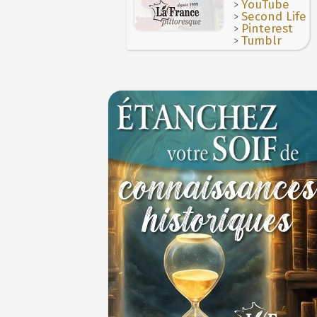
>
YouTube
>
Second Life
>
Pinterest
>
Tumblr