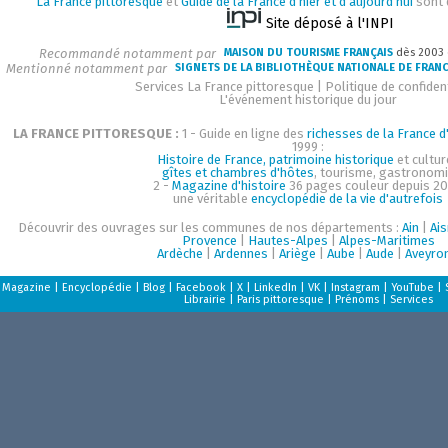
La France pittoresque
et
Guide de la France d'hier et d'aujourd'hui
sont 
Site déposé à l'INPI
Recommandé notamment par
MAISON DU TOURISME FRANÇAIS
dès 2003
Mentionné notamment par
SIGNETS DE LA BIBLIOTHÈQUE NATIONALE DE FRAN
Services La France pittoresque
|
Politique de confident
L'événement historique du jour
LA FRANCE PITTORESQUE :
1 - Guide en ligne des
richesses de la France d'
1999 :
Histoire de France, patrimoine historique
et cultur
gîtes et chambres d'hôtes
, tourisme, gastronom
2 -
Magazine d'histoire
36 pages couleur depuis 20
une véritable
encyclopédie de la vie d'autrefois
Découvrir des ouvrages sur les communes de nos départements :
Ain
|
Ai
Provence
|
Hautes-Alpes
|
Alpes-Maritimes
Ardèche
|
Ardennes
|
Ariège
|
Aube
|
Aude
|
Aveyro
Magazine
|
Encyclopédie
|
Blog
|
Facebook
|
X
|
LinkedIn
|
VK
|
Instagram
|
YouTube
|
Librairie
|
Paris pittoresque
|
Prénoms
|
Services