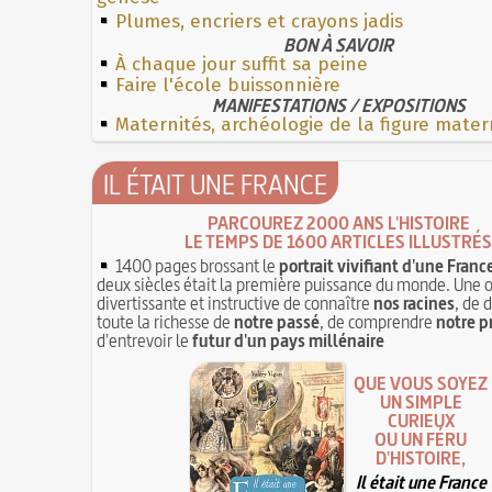
Plumes, encriers et crayons jadis
BON À SAVOIR
À chaque jour suffit sa peine
Faire l'école buissonnière
MANIFESTATIONS / EXPOSITIONS
Maternités, archéologie de la figure mater
IL ÉTAIT UNE FRANCE
PARCOUREZ 2000 ANS L'HISTOIRE
LE TEMPS DE 1600 ARTICLES ILLUSTRÉS
1400 pages brossant le
portrait vivifiant d'une Franc
deux siècles était la première puissance du monde. Une 
divertissante et instructive de connaître
nos racines
, de 
toute la richesse de
notre passé
, de comprendre
notre p
d'entrevoir le
futur d'un pays millénaire
QUE VOUS SOYEZ
UN SIMPLE
CURIEUX
OU UN FÉRU
D'HISTOIRE,
Il était une France