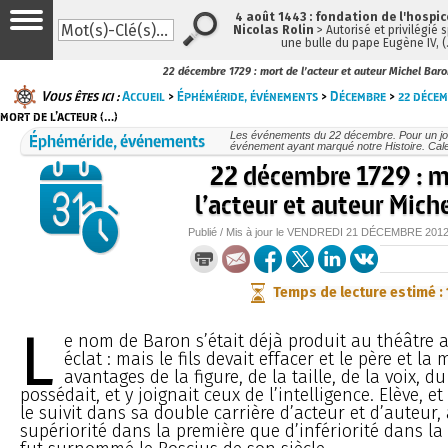
4 août 1443 : fondation de l'hospi
Nicolas Rolin
> Autorisé et privilégié 
une bulle du pape Eugène IV, 
22 décembre 1729 : mort de l’acteur et auteur Michel Baro
Vous êtes ici :
Accueil
>
Éphéméride, événements
>
Décembre
>
22 déce
mort de l’acteur (…)
Éphéméride, événements
Les événements du 22 décembre. Pour un jo
événement ayant marqué notre Histoire. Cale
22 décembre 1729 : m
l’acteur et auteur Mich
Publié / Mis à jour le
VENDREDI
21 DÉCEMBRE 201
Temps de lecture estimé :
L
e nom de Baron s’était déjà produit au théâtre 
éclat : mais le fils devait effacer et le père et la 
avantages de la figure, de la taille, de la voix, d
possédait, et y joignait ceux de l’intelligence. Elève, et
le suivit dans sa double carrière d’acteur et d’auteur,
supériorité dans la première que d’infériorité dans l