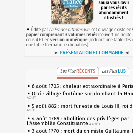
saura vous ravir
par ses récits
abondamment
illustrés !
Édité par
La France pittoresque
, cet ouvrage existe en
papier comprenant 3 volumes reliés
(couverture rigide,
cousu) ET en
version numérique
(incluant une table des 
une table thématique cliquables)
►
PRÉSENTATION ET COMMANDE
◄
Les Plus
RÉCENTS
Les Plus
LUS
6 août 1705 : chaleur extraordinaire à Pari
Occi : village fantôme surplombant la Ha
AOÛT
5 août 882 : mort funeste de Louis III, roi 
AOÛT
4 août 1789 : abolition des privilèges par
l'Assemblée Constituante
4 AOÛT
3 août 1770 : mort du chimiste Guillaume-