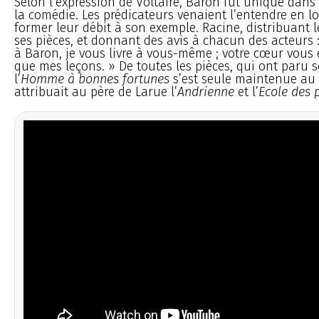
Selon l’expression de Voltaire, Baron fut unique dans 
la comédie. Les prédicateurs venaient l’entendre en log
former leur débit à son exemple. Racine, distribuant l
ses pièces, et donnant des avis à chacun des acteurs : 
à Baron, je vous livre à vous-même ; votre cœur vous
que mes leçons. » De toutes les pièces, qui ont paru
l’
Homme à bonnes fortunes
s’est seule maintenue au 
attribuait au père de Larue l’
Andrienne
et l’
Ecole des 