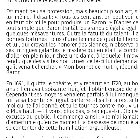
fut surnommé le Roscius de son siècle.
Estimant peu sa profession, mais beaucoup son art, s’
lui-même, il disait : « Tous les cent ans, on peut voir 
en faut dix mille pour produire un Baron. » D’après cet
tout simple que Baron traitât les grands d’égal à égal ;
quelques mésaventures. Outre la fatuité du talent, il a
bonnes fortunes : plus d’une femme de qualité l’hono
et lui, qui croyait les honorer des siennes, n’observa
ses intrigues galantes le mystère qui en était la condi
d’aller en plein jour chez une dame, à laquelle il n’av
rendu que des visites nocturnes, celle-ci lui demanda
qu’il venait chercher. « Mon bonnet de nuit », répond
Baron.
En 1691, il quitta le théâtre, et y reparut en 1720, au 
ans : il en avait soixante-huit, et il obtint encore de 
Cependant ses moyens venaient parfois à lui manquer,
lui faisait sentir : « Ingrat parterre ! disait-il alors, si
moi qui te l’ai donné, et tu le tournes contre moi. » Un
« Plus haut. — Et vous, plus bas, » répliqua-t-il. Oblig
excuses au public, il commença ainsi : « Je n’ai jamai
d’amertume qu’en ce moment la bassesse de mon éta
se contenter de cette humiliation orgueilleuse.