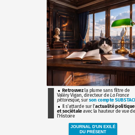
Retrouvez
la plume sans filtre de
Valéry Vigan, directeur de
La France
pittoresque
, sur
son compte SUBSTAC
Il s'attarde sur l'
actualité politique
et sociétale
avec la hauteur de vue d
l'Histoire
JOURNAL D'UN EXILÉ
DU PRÉSENT