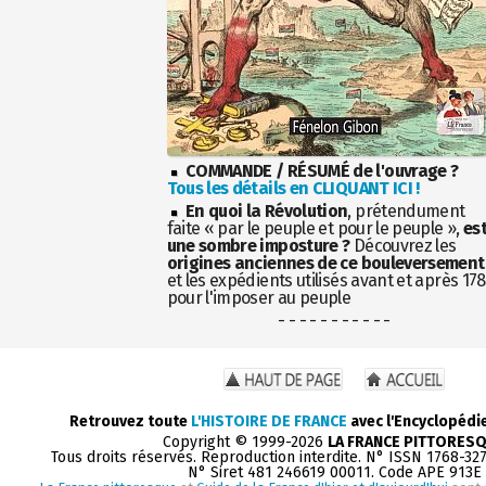
COMMANDE / RÉSUMÉ de l'ouvrage ?
Tous les détails en CLIQUANT ICI !
En quoi la Révolution
, prétendument
faite « par le peuple et pour le peuple »,
es
une sombre imposture ?
Découvrez les
origines anciennes de ce bouleversement
et les expédients utilisés avant et après 17
pour l'imposer au peuple
- - - - - - - - - - -
Retrouvez toute
L'HISTOIRE DE FRANCE
avec l'Encyclopédi
Copyright © 1999-2026
LA FRANCE PITTORES
Tous droits réservés. Reproduction interdite. N° ISSN 1768-32
N° Siret 481 246619 00011. Code APE 913E