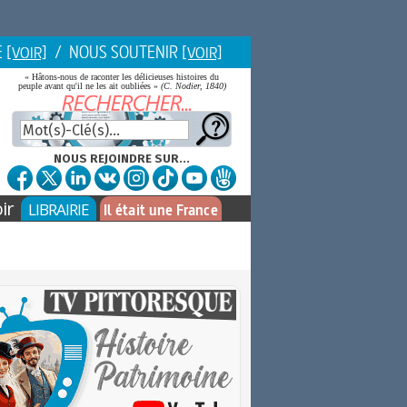
E
/ NOUS SOUTENIR
[VOIR]
[VOIR]
« Hâtons-nous de raconter les délicieuses histoires du
peuple avant qu'il ne les ait oubliées »
(C. Nodier, 1840)
NOUS REJOINDRE SUR...
ir
LIBRAIRIE
Il était une France