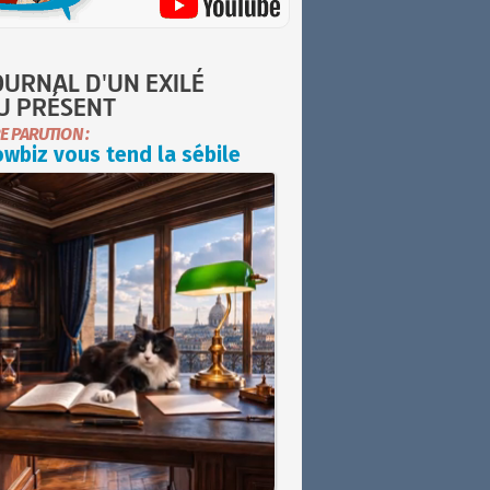
OURNAL D'UN EXILÉ
U PRÉSENT
E PARUTION :
wbiz vous tend la sébile