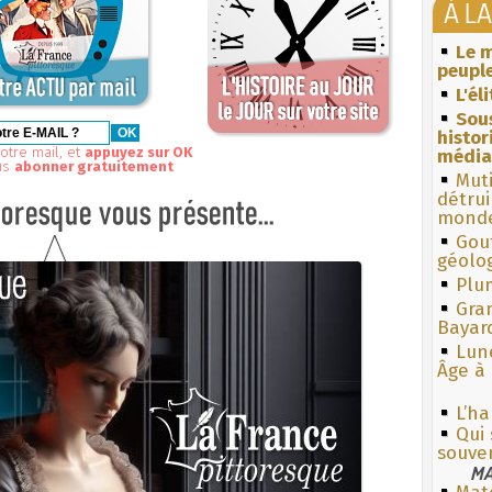
À L
Le m
peuple
L'él
Sous
histo
otre mail, et
appuyez sur OK
média
us
abonner gratuitement
Muti
détrui
monde
Gouf
géolo
Plum
Gra
Bayar
Lun
Âge à 
L’h
Qui 
souve
MA