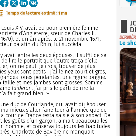
Temps de lecture estimé : 1 mn
J
e Louis XIV, avait eu pour première femme
D
nriette d’Angleterre, sœur de Charles II.
DERNIÈR
1670), et un an après, le 21 novembre 1671,
Le sho
lecteur palatin du Rhin, lui succéda.
y avait entre les deux épouses, il suffit de se
e lire le portrait que l’autre traça d’elle-
er, on ne peut, je crois, trouver de plus
 yeux sont petits ; j’ai le nez court et gros,
e grandes joues pendantes, une figure longue.
 ma taille et mes jambes sont grosses. Somme
ilaine
laideron
. J’ai pris le parti de rire la
’a fait grand bien. »
jeune duc de Courlande, qui avait dû épouser
aima mieux s’aller faire tuer à l’armée que de
a cour de France resta saisie à son aspect. De
 et les goûts d’un garçon, aimait beaucoup les
en homme, et conserva toujours les habitudes
près, Charlotte de Bavière ne manquait