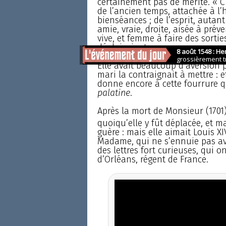
certainement pas de mérite. « C’
de l’ancien temps, attachée à l’
bienséances ; de l’esprit, autant
amie, vraie, droite, aisée à préve
vive, et femme à faire des sorti
déplaisaient. »
Elle avait beaucoup d’aversion 
mari la contraignait à mettre : 
donne encore à cette fourrure q
palatine
.
Après la mort de Monsieur (1701),
quoiqu’elle y fût déplacée, et m
guère : mais elle aimait Louis XIV
Madame, qui ne s’ennuie pas ave
des lettres fort curieuses, qui on
d’Orléans, régent de France.