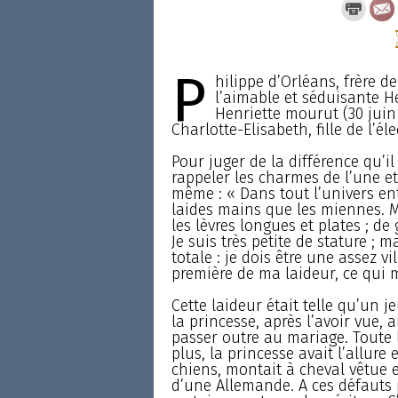
P
hilippe d’Orléans, frère d
l’aimable et séduisante He
Henriette mourut (30 juin 
Charlotte-Elisabeth, fille de l’é
Pour juger de la différence qu’il 
rappeler les charmes de l’une et d
même : « Dans tout l’univers enti
laides mains que les miennes. Mes
les lèvres longues et plates ; d
Je suis très petite de stature ;
totale : je dois être une assez v
première de ma laideur, ce qui m
Cette laideur était telle qu’un 
la princesse, après l’avoir vue, 
passer outre au mariage. Toute l
plus, la princesse avait l’allure
chiens, montait à cheval vêtue 
d’une Allemande. A ces défauts 