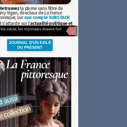
Retrouvez
la plume sans filtre de
éry Vigan, directeur de
La France
toresque
, sur
son compte SUBSTACK
l s'attarde sur l'
actualité politique et
ciétale
avec la hauteur de vue de
istoire
JOURNAL D'UN EXILÉ
DU PRÉSENT