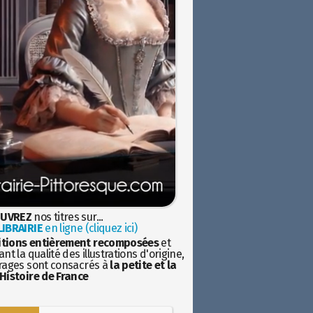
UVREZ
nos titres sur...
IBRAIRIE
en ligne (cliquez ici)
itions entièrement recomposées
et
nt la qualité des illustrations d'origine,
rages sont consacrés à
la petite et la
Histoire de France