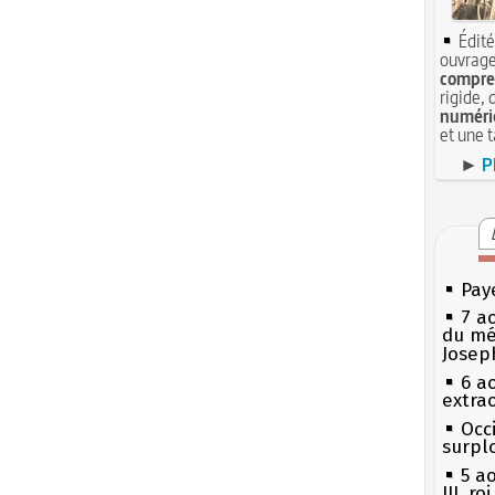
Édité
ouvrage
compren
rigide, 
numéri
et une 
►
P
Pay
7 a
du mé
Josep
6 a
extrao
Occi
surpl
5 a
III, r