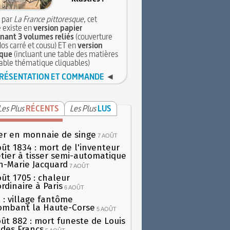
 par
La France pittoresque
, cet
 existe en
version papier
ant 3 volumes reliés
(couverture
dos carré et cousu) ET en
version
que
(incluant une table des matières
table thématique cliquables)
RÉSENTATION ET COMMANDE
◄
Les Plus
RÉCENTS
Les Plus
LUS
er en monnaie de singe
7 AOÛT
oût 1834 : mort de l'inventeur
tier à tisser semi-automatique
h-Marie Jacquard
7 AOÛT
oût 1705 : chaleur
rdinaire à Paris
6 AOÛT
 : village fantôme
ombant la Haute-Corse
5 AOÛT
oût 882 : mort funeste de Louis
oi des Francs