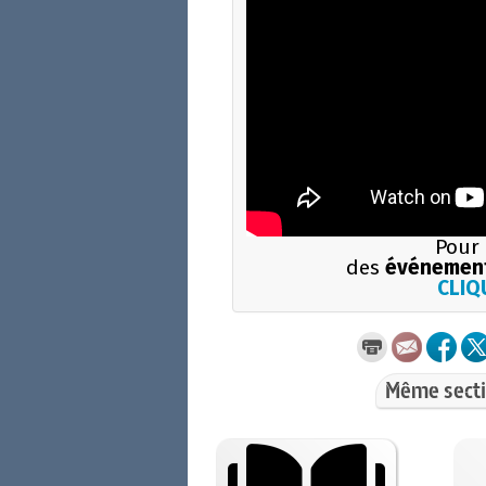
Pour 
des
événement
CLIQU
Même secti