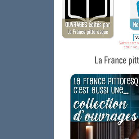
Saisissez v
pour vo