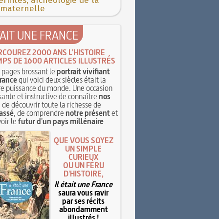
rnités, archéologie de la
 maternelle
TAIT UNE FRANCE
RCOUREZ 2000 ANS L'HISTOIRE
MPS DE 1600 ARTICLES ILLUSTRÉS
pages brossant le
portrait vivifiant
rance
qui voici deux siècles était la
e puissance du monde. Une occasion
sante et instructive de connaître
nos
, de découvrir toute la richesse de
assé
, de comprendre
notre présent
et
oir le
futur d'un pays millénaire
QUE VOUS SOYEZ
UN SIMPLE
CURIEUX
OU UN FÉRU
D'HISTOIRE,
Il était une France
saura vous ravir
par ses récits
abondamment
illustrés !