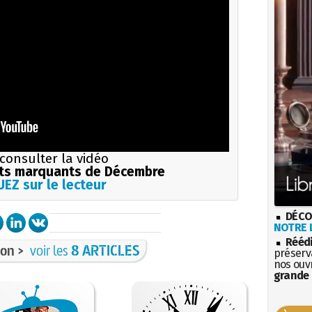
consulter la vidéo
s marquants de Décembre
EZ sur le lecteur
DÉCO
NOTRE L
Rééd
on >
voir les
8 ARTICLES
préserva
nos ouv
grande 