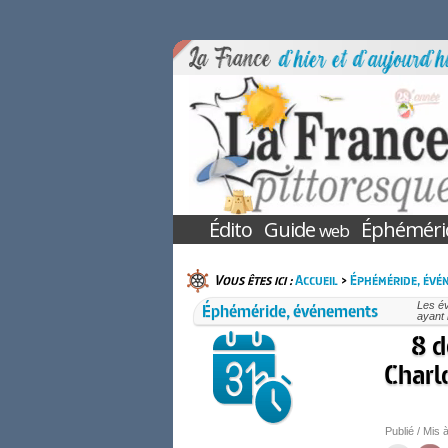
Édito
Guide
Éphéméri
web
Vous êtes ici :
Accueil
>
Éphéméride, évé
Éphéméride, événements
Les é
ayant 
8 d
Charl
Publié / Mis à