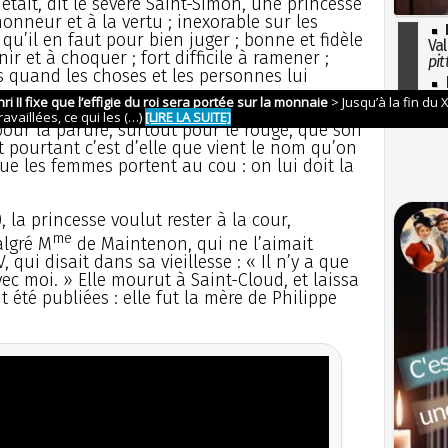
était, dit le sévère Saint-Simon, une princesse
honneur et à la vertu ; inexorable sur les
 qu’il en faut pour bien juger ; bonne et fidèle
Val
nir et à choquer ; fort difficile à ramener ;
pit
es quand les choses et les personnes lui
I
so
l'H
pour la parure, surtout pour le rouge, que son
et pourtant c’est d’elle que vient le nom qu’on
ue les femmes portent au cou : on lui doit la
 la princesse voulut rester à la cour,
me
algré M
de Maintenon, qui ne l’aimait
, qui disait dans sa vieillesse : « Il n’y a que
c moi. » Elle mourut à Saint-Cloud, et laissa
t été publiées : elle fut la mère de Philippe