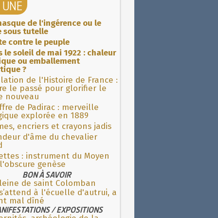
A UNE
asque de l'ingérence ou le
 sous tutelle
ite contre le peuple
 le soleil de mai 1922 : chaleur
rique ou emballement
tique ?
lation de l'Histoire de France :
re le passé pour glorifier le
 nouveau
fre de Padirac : merveille
gique explorée en 1889
es, encriers et crayons jadis
ndeur d'âme du chevalier
d
ettes : instrument du Moyen
l'obscure genèse
BON À SAVOIR
aleine de saint Colomban
s’attend à l'écuelle d'autrui, a
nt mal dîné
NIFESTATIONS / EXPOSITIONS