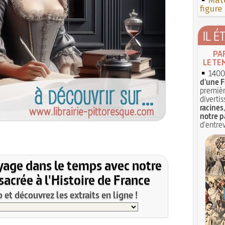
Mate
figure
IL É
PA
LE TE
1400 
d'une F
premièr
divertis
racines
notre p
d'entrev
yage dans le temps avec notre
acrée à l'Histoire de France
et découvrez les extraits en ligne !