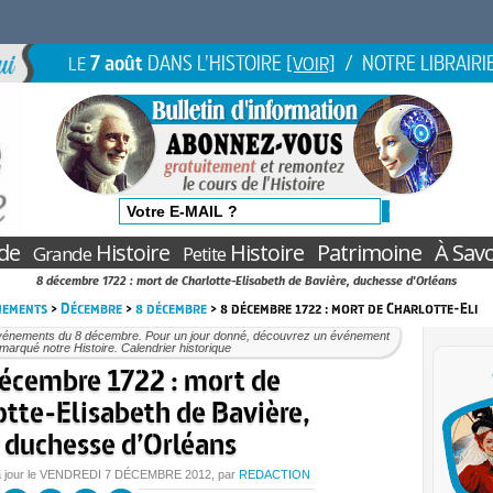
7 août
DANS L'HISTOIRE
/ NOTRE LIBRAIRI
LE
[VOIR]
de
Histoire
Histoire
Patrimoine
À Savo
Grande
Petite
8 décembre 1722 : mort de Charlotte-Elisabeth de Bavière, duchesse d'Orléans
nements
>
Décembre
>
8 décembre
> 8 décembre 1722 : mort de Charlotte-Eli
vénements du 8 décembre. Pour un jour donné, découvrez un événement
marqué notre Histoire. Calendrier historique
écembre 1722 : mort de
otte-Elisabeth de Bavière,
duchesse d’Orléans
 jour le
VENDREDI
7 DÉCEMBRE 2012
, par
REDACTION