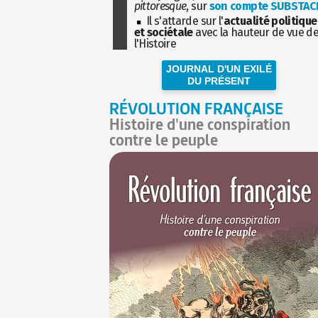
pittoresque
, sur
son compte SUBSTAC
Il s'attarde sur l'
actualité politique
et sociétale
avec la hauteur de vue d
l'Histoire
JOURNAL D'UN EXILÉ
DU PRÉSENT
RÉVOLUTION FRANÇAISE
Histoire d'une conspiration
contre le peuple