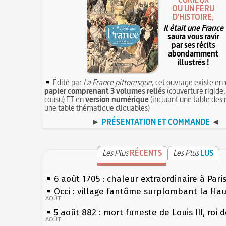
OU UN FÉRU
D'HISTOIRE,
Il était une France
saura vous ravir
par ses récits
abondamment
illustrés !
Édité par
La France pittoresque
, cet ouvrage existe en
papier comprenant 3 volumes reliés
(couverture rigide,
cousu) ET en
version numérique
(incluant une table des 
une table thématique cliquables)
►
PRÉSENTATION ET COMMANDE
◄
Les Plus
RÉCENTS
Les Plus
LUS
6 août 1705 : chaleur extraordinaire à Pari
Occi : village fantôme surplombant la Ha
AOÛT
5 août 882 : mort funeste de Louis III, roi 
AOÛT