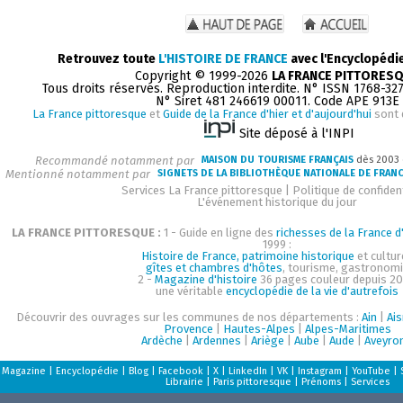
Retrouvez toute
L'HISTOIRE DE FRANCE
avec l'Encyclopédi
Copyright © 1999-2026
LA FRANCE PITTORES
Tous droits réservés. Reproduction interdite. N° ISSN 1768-32
N° Siret 481 246619 00011. Code APE 913E
La France pittoresque
et
Guide de la France d'hier et d'aujourd'hui
sont 
Site déposé à l'INPI
Recommandé notamment par
MAISON DU TOURISME FRANÇAIS
dès 2003
Mentionné notamment par
SIGNETS DE LA BIBLIOTHÈQUE NATIONALE DE FRAN
Services La France pittoresque
|
Politique de confident
L'événement historique du jour
LA FRANCE PITTORESQUE :
1 - Guide en ligne des
richesses de la France d'
1999 :
Histoire de France, patrimoine historique
et cultur
gîtes et chambres d'hôtes
, tourisme, gastronom
2 -
Magazine d'histoire
36 pages couleur depuis 20
une véritable
encyclopédie de la vie d'autrefois
Découvrir des ouvrages sur les communes de nos départements :
Ain
|
Ai
Provence
|
Hautes-Alpes
|
Alpes-Maritimes
Ardèche
|
Ardennes
|
Ariège
|
Aube
|
Aude
|
Aveyro
Magazine
|
Encyclopédie
|
Blog
|
Facebook
|
X
|
LinkedIn
|
VK
|
Instagram
|
YouTube
|
Librairie
|
Paris pittoresque
|
Prénoms
|
Services