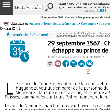
6 août 1705 : chaleur extraordinaire
là, le thermomètre dont se servait Cass
deux (…)
[LIRE]
29 septembre 1567 : Charles IX échappe au prince de Cond
Vous êtes ici :
Accueil
>
Éphéméride, événements
>
Septembre
>
29 sept
Charles IX (…)
Éphéméride, événements
Les événements du 29 septembre. Pour un j
événement ayant marqué notre Histoire. Cale
29 septembre 1567 : Ch
échappe au prince de
Publié / Mis à jour le
MARDI
25 SEPTEMBRE 2012
,
L
e prince de Condé, mécontent de la cour, s’étant
huguenots, voulut s’emparer de la personne du r
Monceaux ; la reine en est avertie, et se retire à
Suisses, commandés par Louis Psiffer, ramènent le roi 
Le duc de Nemours marchait en avant avec les carabin