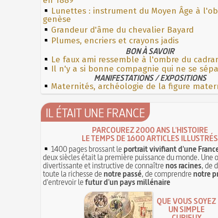
en 1889
Lunettes : instrument du Moyen Âge à l'o
genèse
Grandeur d'âme du chevalier Bayard
Plumes, encriers et crayons jadis
BON À SAVOIR
Le faux ami ressemble à l'ombre du cadra
Il n'y a si bonne compagnie qui ne se sép
MANIFESTATIONS / EXPOSITIONS
Maternités, archéologie de la figure mater
IL ÉTAIT UNE FRANCE
PARCOUREZ 2000 ANS L'HISTOIRE
LE TEMPS DE 1600 ARTICLES ILLUSTRÉS
1400 pages brossant le
portrait vivifiant d'une Franc
deux siècles était la première puissance du monde. Une 
divertissante et instructive de connaître
nos racines
, de 
toute la richesse de
notre passé
, de comprendre
notre p
d'entrevoir le
futur d'un pays millénaire
QUE VOUS SOYEZ
UN SIMPLE
CURIEUX