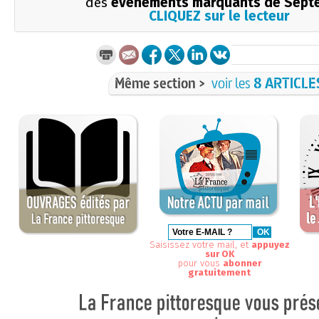
des
événements marquants de Sept
CLIQUEZ sur le lecteur
Même section >
voir les
8 ARTICLE
Saisissez votre mail, et
appuyez
sur OK
pour vous
abonner
gratuitement