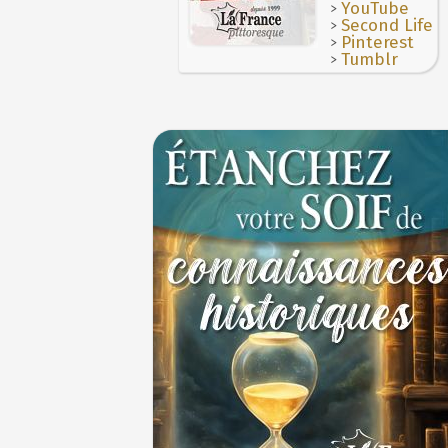
>
YouTube
>
Second Life
>
Pinterest
>
Tumblr