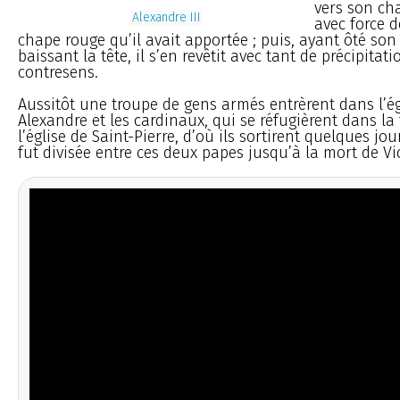
vers son cha
Alexandre III
avec force d
chape rouge qu’il avait apportée ; puis, ayant ôté son
baissant la tête, il s’en revêtit avec tant de précipitati
contresens.
Aussitôt une troupe de gens armés entrèrent dans l’ég
Alexandre et les cardinaux, qui se réfugièrent dans la 
l’église de Saint-Pierre, d’où ils sortirent quelques jour
fut divisée entre ces deux papes jusqu’à la mort de Vic