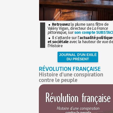
Retrouvez
la plume sans filtre de
Valéry Vigan, directeur de
La France
pittoresque
, sur
son compte SUBSTAC
Il s'attarde sur l'
actualité politique
et sociétale
avec la hauteur de vue d
l'Histoire
JOURNAL D'UN EXILÉ
DU PRÉSENT
RÉVOLUTION FRANÇAISE
Histoire d'une conspiration
contre le peuple