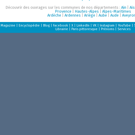
Découvrir des ouvrages sur les communes de nos départements :
Ain
|
Ai
Provence
|
Hautes-Alpes
|
Alpes-Maritimes
Ardèche
|
Ardennes
|
Ariège
|
Aube
|
Aude
|
Aveyro
Magazine
|
Encyclopédie
|
Blog
|
Facebook
|
X
|
LinkedIn
|
VK
|
Instagram
|
YouTube
|
Librairie
|
Paris pittoresque
|
Prénoms
|
Services