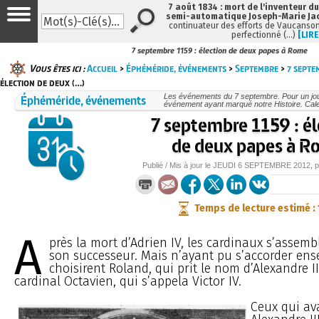
7 août 1834 : mort de l'inventeur du
semi-automatique Joseph-Marie Ja
continuateur des efforts de Vaucanson
perfectionné (…)
[LIRE
7 septembre 1159 : élection de deux papes à Rome
Vous êtes ici :
Accueil
>
Éphéméride, événements
>
Septembre
>
7 septe
élection de deux (…)
Éphéméride, événements
Les événements du 7 septembre. Pour un jo
événement ayant marqué notre Histoire. Cale
7 septembre 1159 : él
de deux papes à 
Publié / Mis à jour le
JEUDI
6 SEPTEMBRE 2012
, 
Temps de lecture estimé :
A
près la mort d’Adrien IV, les cardinaux s’assemb
son successeur. Mais n’ayant pu s’accorder ens
choisirent Roland, qui prit le nom d’Alexandre III
cardinal Octavien, qui s’appela Victor IV.
Ceux qui av