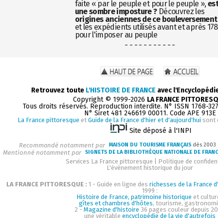
faite « par le peuple et pour le peuple »,
es
une sombre imposture ?
Découvrez les
origines anciennes de ce bouleversement
et les expédients utilisés avant et après 17
pour l'imposer au peuple
- - - - - - - - - - -
Retrouvez toute
L'HISTOIRE DE FRANCE
avec l'Encyclopédi
Copyright © 1999-2026
LA FRANCE PITTORES
Tous droits réservés. Reproduction interdite. N° ISSN 1768-32
N° Siret 481 246619 00011. Code APE 913E
La France pittoresque
et
Guide de la France d'hier et d'aujourd'hui
sont 
Site déposé à l'INPI
Recommandé notamment par
MAISON DU TOURISME FRANÇAIS
dès 2003
Mentionné notamment par
SIGNETS DE LA BIBLIOTHÈQUE NATIONALE DE FRAN
Services La France pittoresque
|
Politique de confident
L'événement historique du jour
LA FRANCE PITTORESQUE :
1 - Guide en ligne des
richesses de la France d'
1999 :
Histoire de France, patrimoine historique
et cultur
gîtes et chambres d'hôtes
, tourisme, gastronom
2 -
Magazine d'histoire
36 pages couleur depuis 20
une véritable
encyclopédie de la vie d'autrefois