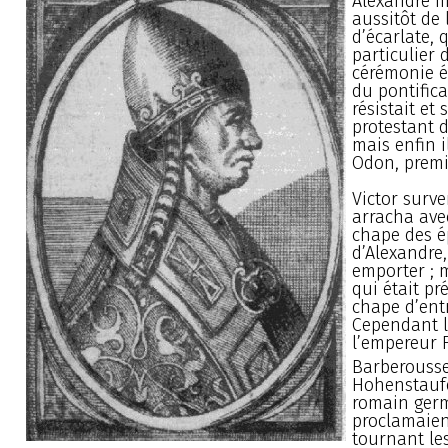
Alexandre III
aussitôt de
d’écarlate, q
particulier 
cérémonie ét
du pontifica
résistait et 
protestant d
mais enfin i
Odon, premi
Victor surv
arracha avec
chape des é
d’Alexandre,
emporter ; 
qui était pré
chape d’ent
Cependant l
l’empereur F
Barberousse
Hohenstauf
romain ger
proclamaient
tournant le