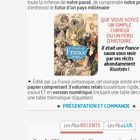
toute la richesse de
notre passé
, de comprendre
notre p
d'entrevoir le
futur d'un pays millénaire
QUE VOUS SOYEZ
UN SIMPLE
CURIEUX
OU UN FÉRU
D'HISTOIRE,
Il était une France
saura vous ravir
par ses récits
abondamment
illustrés !
Édité par
La France pittoresque
, cet ouvrage existe en
papier comprenant 3 volumes reliés
(couverture rigide,
cousu) ET en
version numérique
(incluant une table des 
une table thématique cliquables)
►
PRÉSENTATION ET COMMANDE
◄
Les Plus
RÉCENTS
Les Plus
LUS