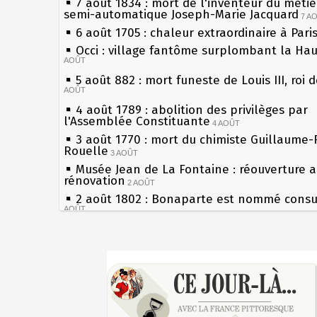
7 août 1834 : mort de l'inventeur du métier
semi-automatique Joseph-Marie Jacquard
7 A
6 août 1705 : chaleur extraordinaire à Pari
Occi : village fantôme surplombant la Ha
AOÛT
5 août 882 : mort funeste de Louis III, roi 
AOÛT
4 août 1789 : abolition des privilèges par
l'Assemblée Constituante
4 AOÛT
3 août 1770 : mort du chimiste Guillaume-
Rouelle
3 AOÛT
Musée Jean de La Fontaine : réouverture 
rénovation
2 AOÛT
2 août 1802 : Bonaparte est nommé consul
AOÛT
1er août 1589 : Henri III est poignardé à S
par Jacques Clément, moine jacobin
1ER AOÛT
Sécheresses (Grandes), étés caniculaires à
31 juillet 1899 : décret instaurant les mou
les siècles
boîtes aux lettres en fonte de Léon Mougeo
27 mai 1610 : supplice de François Ravailla
30 juillet 1918 : mort d'Auguste Poulain, f
du roi Henri IV
Chocolat Poulain
30 JUILLET
Pierre qui roule n'amasse pas mousse