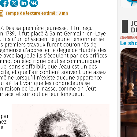
Temps de lecture estimé : 3 mn
J
17. Dès sa première jeunesse, il fut reçu
D
en 1739, il fut placé à Saint-Germain-en-Laye
DERNIÈR
 Fils d’un physicien, le jeune Lemonnier se
Le sho
ses premiers travaux furent couronnés de
génieuse d’apprécier le degré de fluidité des
 avec laquelle ils s’écoulent par des orifices
ommotion électrique peut se communiquer
e, sans s’affaiblir, que l’eau est un des
cité, et que l’air contient souvent une assez
, même lorsqu’il n’existe aucune apparence
qui ait fait voir que les conducteurs se
 en raison de leur masse, comme on l’eût
rface, et surtout de leur longueur.
 par
hez
de