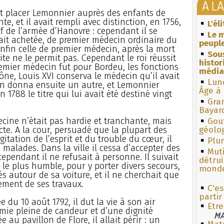
À L
it placer Lemonnier auprès des enfants de
te, et il avait rempli avec distinction, en 1756,
L'él
f de l’armée d’Hanovre : cependant il se
Le m
vait achetée, de premier médecin ordinaire du
peuple
enfin celle de premier médecin, après la mort
Sous
ite ne le permit pas. Cependant le roi réussit
histo
remier médecin fut pour Bordeu, les fonctions
média
ne, Louis XVI conserva le médecin qu’il avait
Lun
 en donna ensuite un autre, et Lemonnier
Âge à 
 1788 le titre qui lui avait été destiné vingt
Gra
Bayar
cine n’était pas hardie et tranchante, mais
Gouf
cte. A la cour, persuadé que la plupart des
géolo
itation de l’esprit et du trouble du cœur, il
Plum
 malades. Dans la ville il cessa d’accepter des
Muti
ependant il ne refusait à personne. Il suivait
détrui
 le plus humble, pour y porter divers secours,
monde
és autour de sa voiture, et il ne cherchait que
ement de ses travaux.
C'es
partir
 du 10 août 1792, il dut la vie à son air
Etre
mie pleine de candeur et d’une dignité
MA
 au pavillon de Flore, il allait périr : un