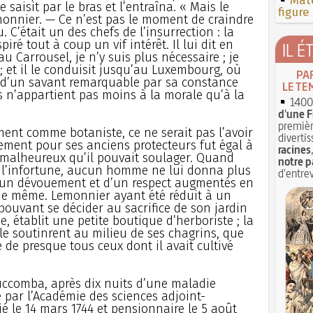
Mate
 saisit par le bras et l’entraîna. « Mais le
figure
monnier. — Ce n’est pas le moment de craindre
. C’était un des chefs de l’insurrection : la
iré tout à coup un vif intérêt. Il lui dit en
IL É
u Carrousel, je n’y suis plus nécessaire ; je
 ; et il le conduisit jusqu’au Luxembourg, où
PA
e d’un savant remarquable par sa constance
LE TE
s n’appartient pas moins à la morale qu’à la
1400 
d'une F
premièr
ent comme botaniste, ce ne serait pas l’avoir
divertis
hement pour ses anciens protecteurs fut égal à
racines
 malheureux qu’il pouvait soulager. Quand
notre p
 l’infortune, aucun homme ne lui donna plus
d'entrev
’un dévouement et d’un respect augmentés en
une même. Lemonnier ayant été réduit à un
 pouvant se décider au sacrifice de son jardin
e, établit une petite boutique d’herboriste ; la
c le soutinrent au milieu de ses chagrins, que
 de presque tous ceux dont il avait cultivé
succomba, après dix nuits d’une maladie
 par l’Académie des sciences adjoint-
ocié le 14 mars 1744 et pensionnaire le 5 août