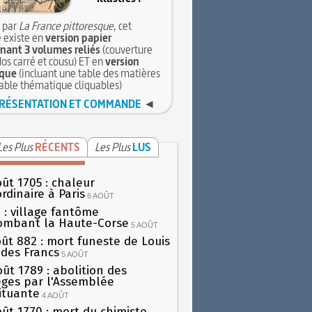
 par
La France pittoresque
, cet
 existe en
version papier
ant 3 volumes reliés
(couverture
dos carré et cousu) ET en
version
que
(incluant une table des matières
table thématique cliquables)
RÉSENTATION ET COMMANDE
◄
Les Plus
RÉCENTS
Les Plus
LUS
oût 1705 : chaleur
rdinaire à Paris
6 AOÛT
 : village fantôme
ombant la Haute-Corse
5 AOÛT
oût 882 : mort funeste de Louis
oi des Francs
5 AOÛT
oût 1789 : abolition des
lèges par l'Assemblée
ituante
4 AOÛT
oût 1770 : mort du chimiste