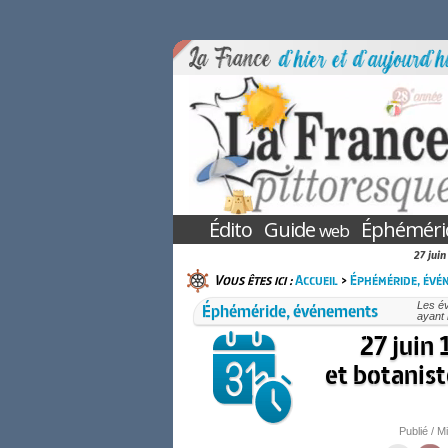
Édito
Guide
Éphéméri
web
27 jui
Vous êtes ici :
Accueil
>
Éphéméride, évé
Éphéméride, événements
Les é
ayant 
27 juin 
et botanis
Publié / Mi