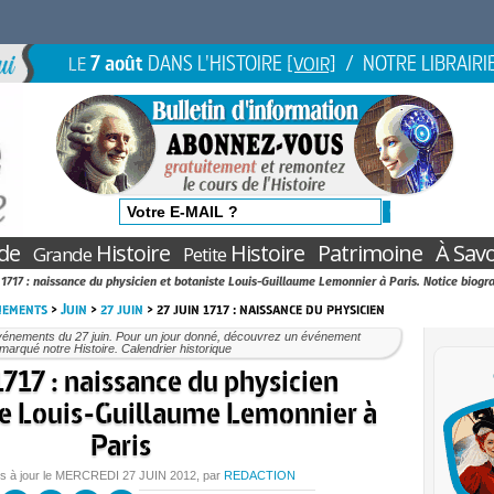
7 août
DANS L'HISTOIRE
/ NOTRE LIBRAIRI
LE
[VOIR]
de
Histoire
Histoire
Patrimoine
À Savo
Grande
Petite
n 1717 : naissance du physicien et botaniste Louis-Guillaume Lemonnier à Paris. Notice biogr
nements
>
Juin
>
27 juin
> 27 juin 1717 : naissance du physicien
vénements du 27 juin. Pour un jour donné, découvrez un événement
marqué notre Histoire. Calendrier historique
1717 : naissance du physicien
te Louis-Guillaume Lemonnier à
Paris
s à jour le
MERCREDI
27 JUIN 2012
, par
REDACTION