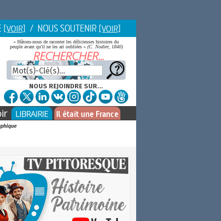
E
/ NOUS SOUTENIR
[VOIR]
[VOIR]
« Hâtons-nous de raconter les délicieuses histoires du
peuple avant qu'il ne les ait oubliées »
(C. Nodier, 1840)
NOUS REJOINDRE SUR...
ir
LIBRAIRIE
Il était une France
aphique