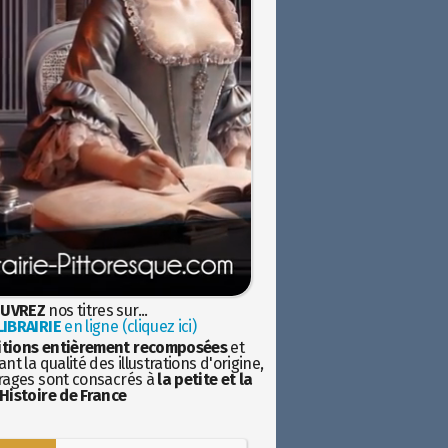
UVREZ
nos titres sur...
IBRAIRIE
en ligne (cliquez ici)
itions entièrement recomposées
et
nt la qualité des illustrations d'origine,
rages sont consacrés à
la petite et la
Histoire de France