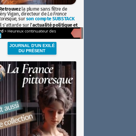
Retrouvez
la plume sans filtre de
éry Vigan, directeur de
La France
toresque
, sur
son compte SUBSTACK
l s'attarde sur l'
actualité politique et
ciétale
avec la hauteur de vue de
istoire
JOURNAL D'UN EXILÉ
DU PRÉSENT