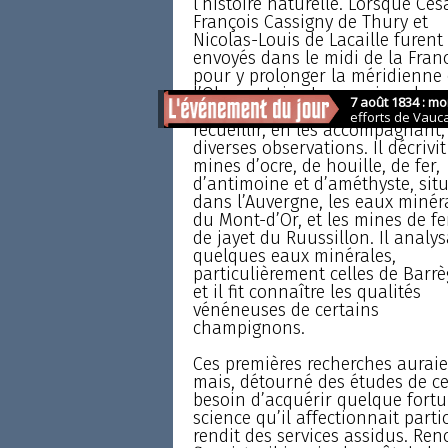
l’histoire naturelle. Lorsque Cés
François Cassigny de Thury et
Nicolas-Louis de Lacaille furent
envoyés dans le midi de la Fran
pour y prolonger la méridienne
l’Observatoire, Lemonnier, alors
de vingt-deux ans, fut chargé d
recueillir, en les accompagnant,
diverses observations. Il décrivit
mines d’ocre, de houille, de fer,
d’antimoine et d’améthyste, sit
dans l’Auvergne, les eaux minér
du Mont-d’Or, et les mines de fe
de jayet du Ruussillon. Il analys
quelques eaux minérales,
particulièrement celles de Barrè
et il fit connaître les qualités
vénéneuses de certains
champignons.
Ces premières recherches auraien
mais, détourné des études de ce 
besoin d’acquérir quelque fortu
science qu’il affectionnait parti
rendit des services assidus. Ren