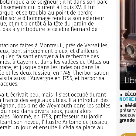
a botanique à ce seigneur ; il fit dans son parc
lissements qui plurent à Louis XV. Il fut
que, et se troubla au point de perdre
 cette sorte d’hommage rendu à son extérieur
e, et mit bientôt à la tête du jardin de
 pas à y introduire le célèbre Bernard de
tations faites à Montreuil, près de Versailles,
eux, bon, sincèrement pieux, et d’ailleurs
ur qu’en faisant envoyer à la recherche des
rés, à Cayenne, dans les vallées de l’Atlas ou
hrate, et jusque dans les Indes ou dans la
ée et les deux Jussieu, en 1745, l’herborisation
 visita aussi l’Auvergne en 1755, et herborisa
Jacques.
ait, écrivait peu, mais il s’est occupé durant
DÉCO
NOTRE L
 France des végétaux utiles. Il a introduit des
rpignan, des pins de Weymouth dans les sables
Rééd
préserva
du nord dans divers lieux, jusqu’alors
nos ouv
tales. Nommé, en 1753, professeur au jardin
grande 
léant son neveu, l’illustre Antoine de Jussieu,
erait un jour, et ensuite il céda sa place au