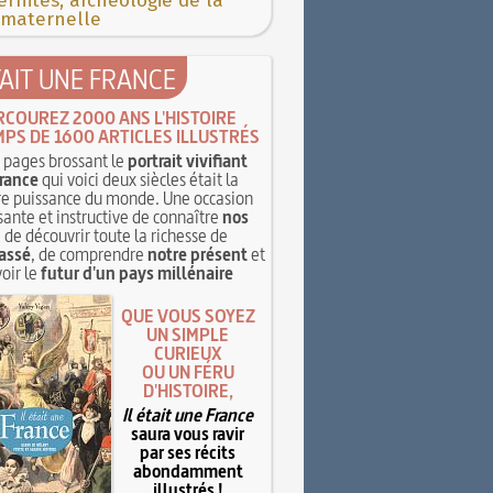
rnités, archéologie de la
 maternelle
TAIT UNE FRANCE
RCOUREZ 2000 ANS L'HISTOIRE
MPS DE 1600 ARTICLES ILLUSTRÉS
pages brossant le
portrait vivifiant
rance
qui voici deux siècles était la
e puissance du monde. Une occasion
sante et instructive de connaître
nos
, de découvrir toute la richesse de
assé
, de comprendre
notre présent
et
oir le
futur d'un pays millénaire
QUE VOUS SOYEZ
UN SIMPLE
CURIEUX
OU UN FÉRU
D'HISTOIRE,
Il était une France
saura vous ravir
par ses récits
abondamment
illustrés !