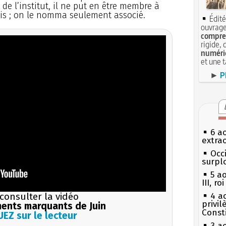
de l’institut, il ne put en être membre à
is ; on le nomma seulement associé.
Édité
ouvrage
compren
rigide, 
numéri
et une 
►
P
6 a
extrao
Occi
surpl
5 a
III, r
consulter la vidéo
4 a
privi
ents marquants de Juin
Const
EZ sur le lecteur
3 a