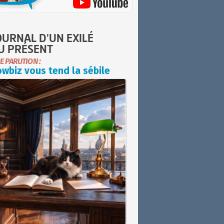
OURNAL D'UN EXILÉ
U PRÉSENT
E PARUTION :
wbiz vous tend la sébile