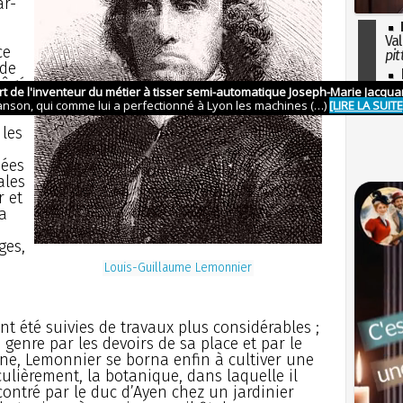
ar-
Val
ce
pit
 de
I
 âgé
so
e
l'H
 les
uées
ales
r et
a
ges,
Louis-Guillaume Lemonnier
t été suivies de travaux plus considérables ;
genre par les devoirs de sa place et par le
ne, Lemonnier se borna enfin à cultiver une
culièrement, la botanique, dans laquelle il
contré par le duc d’Ayen chez un jardinier