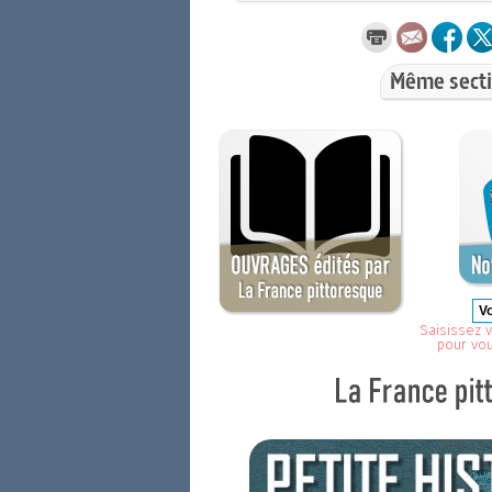
Même secti
Saisissez v
pour vo