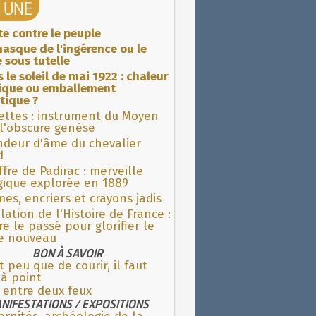
A UNE
ite contre le peuple
asque de l'ingérence ou le
 sous tutelle
 le soleil de mai 1922 : chaleur
rique ou emballement
tique ?
ettes : instrument du Moyen
l'obscure genèse
ndeur d'âme du chevalier
d
fre de Padirac : merveille
gique explorée en 1889
es, encriers et crayons jadis
lation de l'Histoire de France :
re le passé pour glorifier le
 nouveau
BON À SAVOIR
t peu que de courir, il faut
 à point
 entre deux feux
NIFESTATIONS / EXPOSITIONS