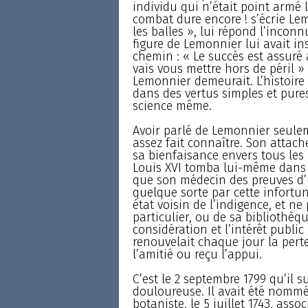
individu qui n’était point armé le
combat dure encore ! s’écrie Le
les balles », lui répond l’inconnu
figure de Lemonnier lui avait insp
chemin : « Le succès est assuré a
vais vous mettre hors de péril »
Lemonnier demeurait. L’histoir
dans des vertus simples et pure
science même.
Avoir parlé de Lemonnier seulem
assez fait connaître. Son attac
sa bienfaisance envers tous les
Louis XVI tomba lui-même dans
que son médecin des preuves d
quelque sorte par cette infort
état voisin de l’indigence, et ne
particulier, ou de sa bibliothèqu
considération et l’intérêt publi
renouvelait chaque jour la perte
l’amitié ou reçu l’appui.
C’est le 2 septembre 1799 qu’il 
douloureuse. Il avait été nommé
botaniste, le 5 juillet 174З, ass