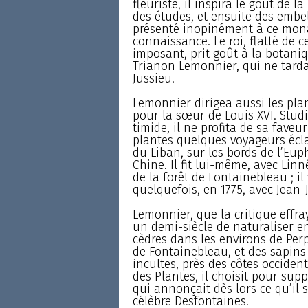
fleuriste, il inspira le goût de l
des études, et ensuite des embel
présenté inopinément à ce monar
connaissance. Le roi, flatté de
imposant, prit goût à la botaniqu
Trianon Lemonnier, qui ne tarda
Jussieu.
Lemonnier dirigea aussi les plan
pour la sœur de Louis XVI. Studi
timide, il ne profita de sa fave
plantes quelques voyageurs éclai
du Liban, sur les bords de l’Eup
Chine. Il fit lui-même, avec Linn
de la forêt de Fontainebleau ; il
quelquefois, en 1775, avec Jean-
Lemonnier, que la critique effray
un demi-siècle de naturaliser en
cèdres dans les environs de Pe
de Fontainebleau, et des sapins 
incultes, près des côtes occiden
des Plantes, il choisit pour supp
qui annonçait dès lors ce qu’il s
célèbre Desfontaines.