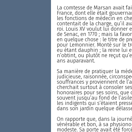
La comtesse de Marsan avait fa
France, dont elle était gouvernan
les fonctions de médecin en che
contentait de la charge, qu’il a
roi. Louis XV voulut lui donner 
de Senac, en 1770 ; mais la favor
en quelque chose : le titre de p
pour Lemonnier. Monté sur le trô
eu étant dauphin ; la reine lui
n’obtint, ou plutôt ne reçut qu’en
ans auparavant.
Sa manière de pratiquer la méde
judicieuse, raisonnée, circonspe
souffrances y proviennent de l’ag
cherchait surtout à consoler ses
honoraires pour ses soins, que c
souvent jusqu’au fond de l’asile
les indigents qui s’étaient press
dans son jardin quelque délass
On rapporte que, dans la journée
vénérable et bon, à sa physiono
modeste. Sa porte avait été forcée