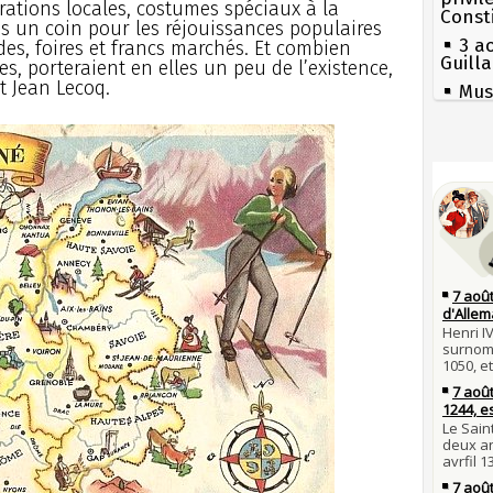
trations locales, costumes spéciaux à la
Const
uis un coin pour les réjouissances populaires
3 a
es, foires et francs marchés. Et combien
Guill
es, porteraient en elles un peu de l’existence,
t Jean Lecoq.
Mus
réouv
2 a
nommé
Séc
canicu
1er 
poign
27 
Cléme
Ravail
31 j
Pie
les m
mous
en fo
Qui
30 j
Tout
Poula
atten
Poula
Fran
29 j
mort 
la pr
Lan
son é
28 j
Robes
Gaulo
compl
Bie
d'espr
27 j