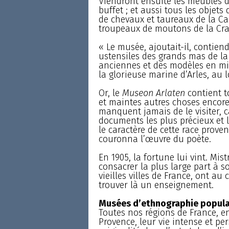
Viendront ensuite les meubles d’
buffet ; et aussi tous les obje
de chevaux et taureaux de la Ca
troupeaux de moutons de la Cra
« Le musée, ajoutait-il, contien
ustensiles des grands mas de la
anciennes et des modèles en m
la glorieuse marine d’Arles, au 
Or, le
Museon Arlaten
contient to
et maintes autres choses encore,
manquent jamais de le visiter, ca
documents les plus précieux et le
le caractère de cette race proven
couronna l’œuvre du poète.
En 1905, la fortune lui vint. Mis
consacrer la plus large part à 
vieilles villes de France, ont au
trouver là un enseignement.
Musées d’ethnographie popula
Toutes nos régions de France, e
Provence, leur vie intense et pe