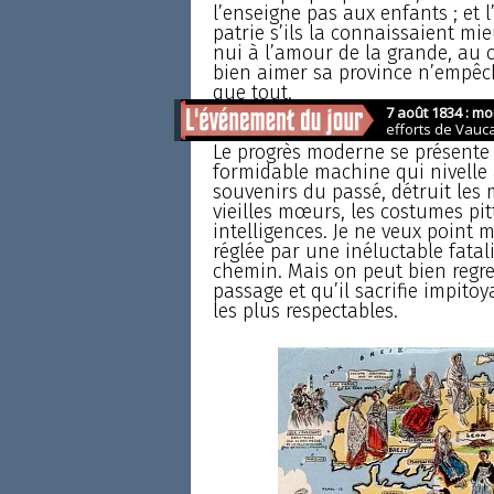
l’enseigne pas aux enfants ; et l
patrie s’ils la connaissaient mie
nui à l’amour de la grande, au co
bien aimer sa province n’empêch
que tout.
L’idée de Mistral
Le progrès moderne se présente
formidable machine qui nivelle à
souvenirs du passé, détruit les 
vieilles mœurs, les costumes pit
intelligences. Je ne veux point 
réglée par une inéluctable fatali
chemin. Mais on peut bien regret
passage et qu’il sacrifie impito
les plus respectables.