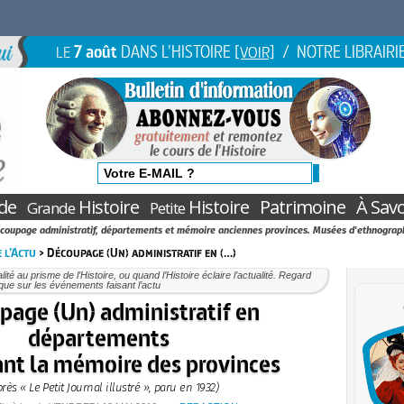
7 août
DANS L'HISTOIRE
/ NOTRE LIBRAIRI
LE
[VOIR]
de
Histoire
Histoire
Patrimoine
À Savo
Grande
Petite
coupage administratif, départements et mémoire anciennes provinces. Musées d'ethnograp
e l’Actu
> Découpage (Un) administratif en (…)
alité au prisme de l’Histoire, ou quand l’Histoire éclaire l’actualité. Regard
ique sur les événements faisant l’actu
age (Un) administratif en
départements
nt la mémoire des provinces
près « Le Petit Journal illustré », paru en 1932)