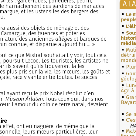
Arles : garde-robes, panetières, pétrin,
À L
ts de harnachement des gardiens de manades
margue, et les ustensiles des bergers des
Le m
u.
peuple
L'él
dra aussi des objets de ménage et des
Sous
 Camargue, des faïences et poteries
histo
iniature des anciennes
allèges
et barques de
média
loin connue, et disparue aujourd’hui... »
Muti
ut ce que Mistral souhaitait y voir, tout cela
détrui
monde
 poursuit Lecoq. Les touristes, les artistes ne
r ils savent qu’ils trouveront là les
Plum
s plus pris sur la vie, les mœurs, les goûts et
Gouf
çale, race vivante entre toutes. Le succès
géolo
Lun
Âge à 
tral ayant reçu le prix Nobel résolut d’en
Gra
son
Museon Arlaten
. Tous ceux qui, dans nos
Bayar
 cœur l’amour du coin de terre natal, devaient
Se m
C’es
ire
MA
n effet, ont eu naguère, de même que la
Mate
rsonnelle, leurs mœurs particulières, leur