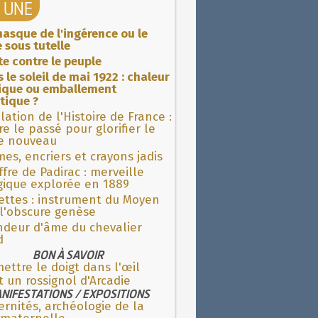
A UNE
asque de l'ingérence ou le
 sous tutelle
ite contre le peuple
 le soleil de mai 1922 : chaleur
rique ou emballement
tique ?
lation de l'Histoire de France :
re le passé pour glorifier le
 nouveau
es, encriers et crayons jadis
fre de Padirac : merveille
gique explorée en 1889
ettes : instrument du Moyen
l'obscure genèse
ndeur d'âme du chevalier
d
BON À SAVOIR
ettre le doigt dans l'œil
t un rossignol d'Arcadie
NIFESTATIONS / EXPOSITIONS
rnités, archéologie de la