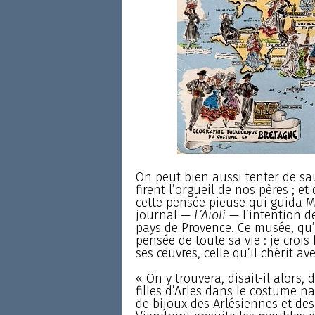
On peut bien aussi tenter de sa
firent l’orgueil de nos pères ; et
cette pensée pieuse qui guida Mi
journal —
L’Aïoli
— l’intention d
pays de Provence. Ce musée, qu’il
pensée de toute sa vie : je crois
ses œuvres, celle qu’il chérit ave
« On y trouvera, disait-il alors,
filles d’Arles dans le costume n
de bijoux des Arlésiennes et des 