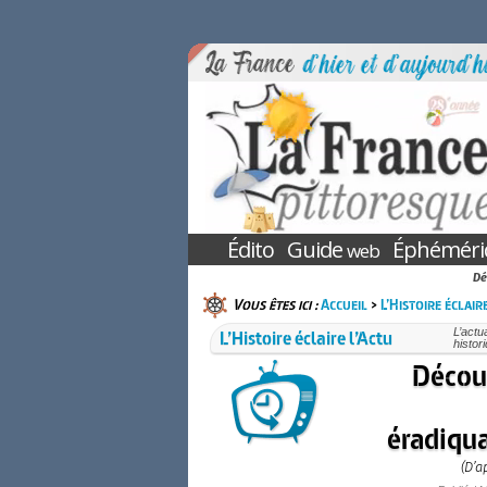
Édito
Guide
Éphéméri
web
Dé
Vous êtes ici :
Accueil
>
L’Histoire éclair
L’Histoire éclaire l’Actu
L’actu
histor
Découp
éradiqua
(D’a