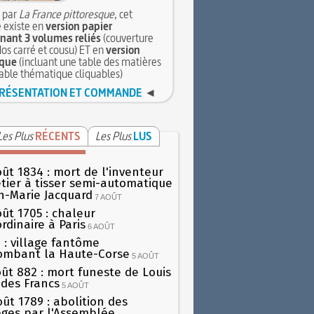
 par
La France pittoresque
, cet
 existe en
version papier
ant 3 volumes reliés
(couverture
dos carré et cousu) ET en
version
que
(incluant une table des matières
table thématique cliquables)
RÉSENTATION ET COMMANDE
◄
Les Plus
RÉCENTS
Les Plus
LUS
oût 1834 : mort de l'inventeur
tier à tisser semi-automatique
h-Marie Jacquard
7 AOÛT
oût 1705 : chaleur
rdinaire à Paris
6 AOÛT
 : village fantôme
ombant la Haute-Corse
5 AOÛT
oût 882 : mort funeste de Louis
oi des Francs
5 AOÛT
oût 1789 : abolition des
lèges par l'Assemblée