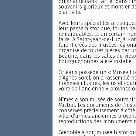
originalité dans l’art et dans l’
souvenirs glorieux et montrer de
d’activité.
Avec leurs spécialités artistique
leur passé historique, toutes pe
remarquables. Et un certain nom
faire. A Saint-Jean-de-Luz, à Hon
furent créés des musées région
organisé de toutes pièces par un
Beaune, dans les salles du vieux
bourguignonnes a été installé.
Orléans possède un « Musée hist
d’Agnès Sorel, on a rassemblé n
hommes illustres, les us et coutu
voire de l’ancienne « province o
Nîmes a son musée de souvenir
Mistral. Les documents de l’his
conservés précieusement à côté 
ville, d’armes anciennes proven
reproductions des monuments ro
Grenoble a son musée historiqu