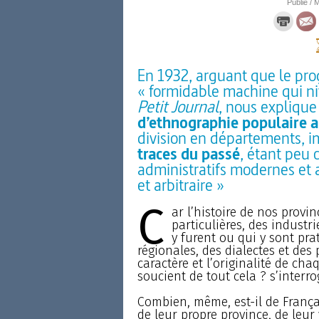
Publié / M
En 1932, arguant que le pr
« formidable machine qui niv
Petit Journal
, nous expliqu
d’ethnographie populaire a
division en départements, i
traces du passé
, étant peu 
administratifs modernes et 
et arbitraire »
C
ar l’histoire de nos prov
particulières, des industri
y furent ou qui y sont prat
régionales, des dialectes et des
caractère et l’originalité de cha
soucient de tout cela ? s’interro
Combien, même, est-il de Françai
de leur propre province, de leur 