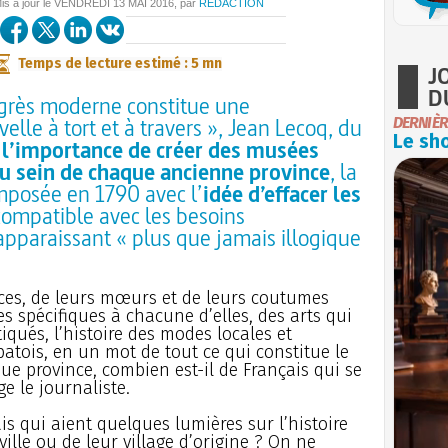
is à jour le
VENDREDI
13 MAI 2016
, par
REDACTION
Temps de lecture estimé : 5 mn
J
D
ogrès moderne constitue une
elle à tort et à travers », Jean Lecoq, du
DERNIÈR
Le sho
e
l’importance de créer des musées
u sein de chaque ancienne province
, la
mposée en 1790 avec l’
idée d’effacer les
compatible avec les besoins
apparaissant « plus que jamais illogique
inces, de leurs mœurs et de leurs coutumes
es spécifiques à chacune d’elles, des arts qui
iqués, l’histoire des modes locales et
 patois, en un mot de tout ce qui constitue le
que province, combien est-il de Français qui se
ge le journaliste.
s qui aient quelques lumières sur l’histoire
ville ou de leur village d’origine ? On ne