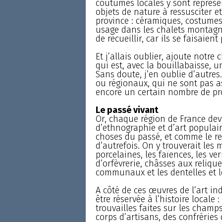
coutumes locales y sont représe
objets de nature à ressusciter e
province : céramiques, costumes
usage dans les chalets montagna
de recueillir, car ils se faisaient
Et j’allais oublier, ajoute notr
qui est, avec la bouillabaisse, 
Sans doute, j’en oublie d’autres
ou régionaux, qui ne sont pas a
encore un certain nombre de pr
Le passé vivant
Or, chaque région de France dev
d’ethnographie et d’art populaire
choses du passé, et comme le refl
d’autrefois. On y trouverait les m
porcelaines, les faïences, les verr
d’orfèvrerie, châsses aux reliqu
communaux et les dentelles et le
A côté de ces œuvres de l’art in
être réservée à l’histoire local
trouvailles faites sur les champs
corps d’artisans, des confréries 