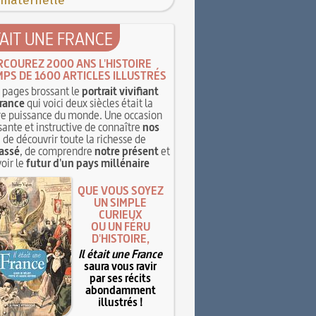
 maternelle
TAIT UNE FRANCE
RCOUREZ 2000 ANS L'HISTOIRE
MPS DE 1600 ARTICLES ILLUSTRÉS
pages brossant le
portrait vivifiant
rance
qui voici deux siècles était la
e puissance du monde. Une occasion
sante et instructive de connaître
nos
, de découvrir toute la richesse de
assé
, de comprendre
notre présent
et
oir le
futur d'un pays millénaire
QUE VOUS SOYEZ
UN SIMPLE
CURIEUX
OU UN FÉRU
D'HISTOIRE,
Il était une France
saura vous ravir
par ses récits
abondamment
illustrés !