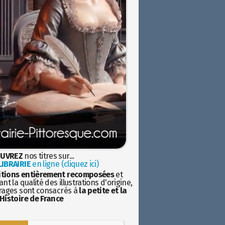
UVREZ
nos titres sur...
IBRAIRIE
en ligne (cliquez ici)
itions entièrement recomposées
et
nt la qualité des illustrations d'origine,
rages sont consacrés à
la petite et la
Histoire de France