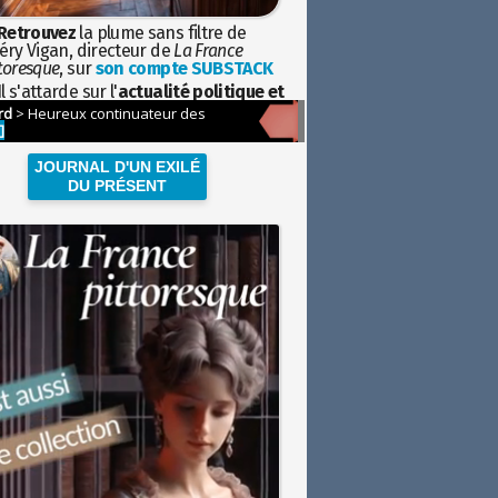
Retrouvez
la plume sans filtre de
éry Vigan, directeur de
La France
toresque
, sur
son compte SUBSTACK
l s'attarde sur l'
actualité politique et
ciétale
avec la hauteur de vue de
istoire
JOURNAL D'UN EXILÉ
DU PRÉSENT