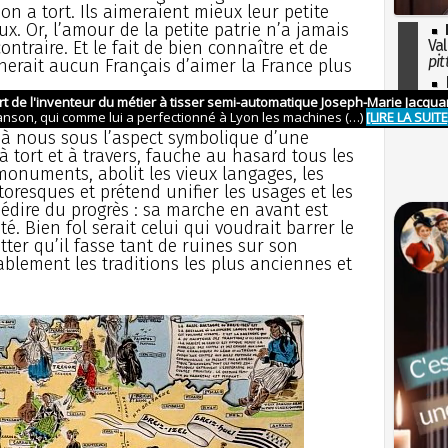
’on a tort. Ils aimeraient mieux leur petite
ux. Or, l’amour de la petite patrie n’a jamais
Val
ntraire. Et le fait de bien connaître et de
pit
erait aucun Français d’aimer la France plus
I
so
l'H
 à nous sous l’aspect symbolique d’une
 tort et à travers, fauche au hasard tous les
monuments, abolit les vieux langages, les
toresques et prétend unifier les usages et les
médire du progrès : sa marche en avant est
té. Bien fol serait celui qui voudrait barrer le
ter qu’il fasse tant de ruines sur son
yablement les traditions les plus anciennes et