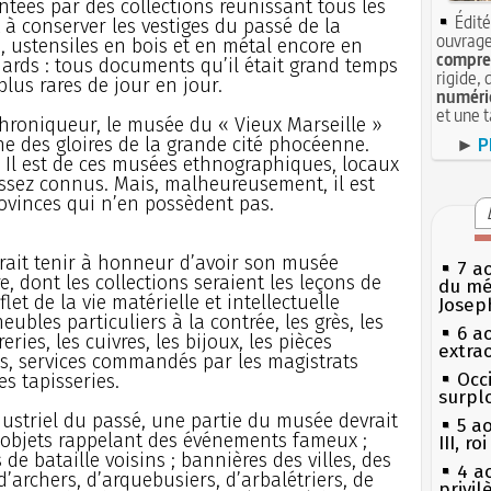
ntées par des collections réunissant tous les
Édité
t à conserver les vestiges du passé de la
ouvrage
, ustensiles en bois et en métal encore en
compren
rds : tous documents qu’il était grand temps
rigide, 
 plus rares de jour en jour.
numéri
et une 
e chroniqueur, le musée du « Vieux Marseille »
une des gloires de la grande cité phocéenne.
►
P
. Il est de ces musées ethnographiques, locaux
ssez connus. Mais, malheureusement, il est
ovinces qui n’en possèdent pas.
rait tenir à honneur d’avoir son musée
7 a
, dont les collections seraient les leçons de
du mé
et de la vie matérielle et intellectuelle
Josep
eubles particuliers à la contrée, les grès, les
6 a
eries, les cuivres, les bijoux, les pièces
extrao
es, services commandés par les magistrats
Occi
s tapisseries.
surpl
dustriel du passé, une partie du musée devrait
5 a
e : objets rappelant des événements fameux ;
III, r
 de bataille voisins ; bannières des villes, des
4 a
d’archers, d’arquebusiers, d’arbalétriers, de
privi