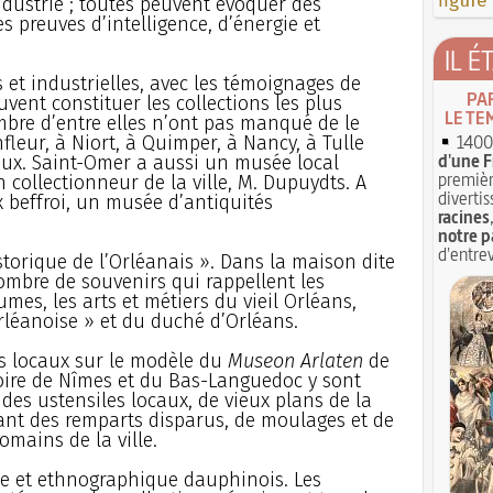
figure
industrie ; toutes peuvent évoquer des
s preuves d’intelligence, d’énergie et
IL É
s et industrielles, avec les témoignages de
PA
uvent constituer les collections les plus
LE TE
bre d’entre elles n’ont pas manqué de le
1400 
fleur, à Niort, à Quimper, à Nancy, à Tulle
d'une F
aux. Saint-Omer a aussi un musée local
premièr
 collectionneur de la ville, M. Dupuydts. A
divertis
 beffroi, un musée d’antiquités
racines
notre p
d'entrev
orique de l’Orléanais ». Dans la maison dite
ombre de souvenirs qui rappellent les
mes, les arts et métiers du vieil Orléans,
rléanoise » et du duché d’Orléans.
s locaux sur le modèle du
Museon Arlaten
de
toire de Nîmes et du Bas-Languedoc y sont
des ustensiles locaux, de vieux plans de la
ant des remparts disparus, de moulages et de
mains de la ville.
e et ethnographique dauphinois. Les