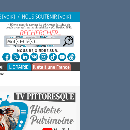
E
/ NOUS SOUTENIR
[VOIR]
[VOIR]
« Hâtons-nous de raconter les délicieuses histoires du
peuple avant qu'il ne les ait oubliées »
(C. Nodier, 1840)
NOUS REJOINDRE SUR...
ir
LIBRAIRIE
Il était une France
hie