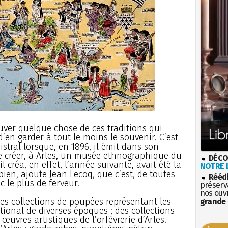
uver quelque chose de ces traditions qui
 d’en garder à tout le moins le souvenir. C’est
stral lorsque, en 1896, il émit dans son
e créer, à Arles, un musée ethnographique du
DÉCO
 créa, en effet, l’année suivante, avait été la
NOTRE L
 bien, ajoute Jean Lecoq, que c’est, de toutes
Rééd
c le plus de ferveur.
préserva
nos ouv
 des collections de poupées représentant les
grande 
ational de diverses époques ; des collections
œuvres artistiques de l’orfèvrerie d’Arles.