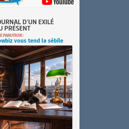
OURNAL D'UN EXILÉ
U PRÉSENT
E PARUTION :
wbiz vous tend la sébile