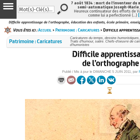
7 août 1834 : mort de l'inventeur du 
semi-automatique Joseph-Marie
Heureux continuateur des efforts de V
comme lui a perfectionné (…)
Difficile apprentissage de l'orthographe, éducation des enfants, école primaire, ense
Vous êtes ici :
Accueil
>
Patrimoine : Caricatures
> Difficile apprentis
Caricatures du temps, dessins humoristiques, 
Patrimoine : Caricatures
Traits d’humour, satire. Chefs-d’oeuvre de cari
d’humoristes
Difficile apprentiss
de l’orthographe
Publié / Mis à jour le
DIMANCHE
5 JUIN 2011
, par