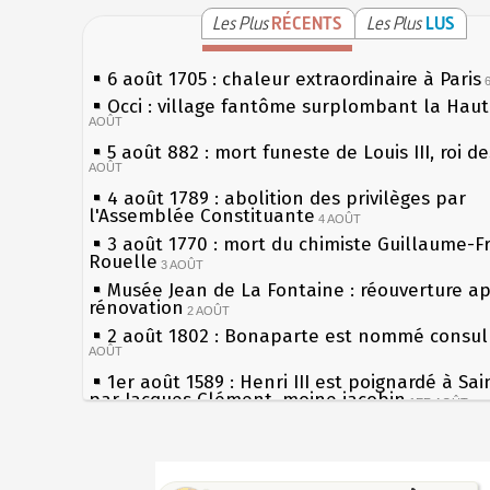
Les Plus
RÉCENTS
Les Plus
LUS
6 août 1705 : chaleur extraordinaire à Paris
Occi : village fantôme surplombant la Hau
AOÛT
5 août 882 : mort funeste de Louis III, roi d
AOÛT
4 août 1789 : abolition des privilèges par
l'Assemblée Constituante
4 AOÛT
3 août 1770 : mort du chimiste Guillaume-F
Rouelle
3 AOÛT
Musée Jean de La Fontaine : réouverture a
rénovation
2 AOÛT
2 août 1802 : Bonaparte est nommé consul 
AOÛT
1er août 1589 : Henri III est poignardé à Sa
par Jacques Clément, moine jacobin
1ER AOÛT
31 juillet 1899 : décret instaurant les moug
boîtes aux lettres en fonte de Léon Mougeot
Sécheresses (Grandes), étés caniculaires à 
30 juillet 1918 : mort d'Auguste Poulain, fo
les siècles