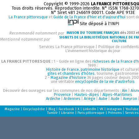
Copyright © 1999-2026
LA FRANCE PITTORESQ
Tous droits réservés. Reproduction interdite. N° ISSN 1768-327
N° Siret 481 246619 00011. Code APE 913E
La France pittoresque
et
Guide de la France d'hier et d'aujourd'hui
sont d
Site déposé à l'INPI
Recommandé notamment par
MAISON DU TOURISME FRANÇAIS
dès 2003 e
SIGNETS DE LA BIBLIOTHÈQUE NATIONALE DE FR
Mentionné notamment par
CULTURE
Services La France pittoresque
|
Politique de confidenti
L'événement historique du jour
LA FRANCE PITTORESQUE :
1 - Guide en ligne des
richesses de la France d'h
1999 :
Histoire de France, patrimoine historique
et culturel
gîtes et chambres d'hôtes
, tourisme, gastronomie
2 -
Magazine d'histoire
36 pages couleur depuis 200
une véritable
encyclopédie de la vie d'autrefois
Découvrir des ouvrages sur les communes de nos départements :
Ain
|
Aisn
Provence
|
Hautes-Alpes
|
Alpes-Maritimes
Ardèche
|
Ardennes
|
Ariège
|
Aube
|
Aude
|
Aveyron
Magazine
|
Encyclopédie
|
Blog
|
Facebook
|
X
|
LinkedIn
|
VK
|
Instagram
|
YouTube
Tumblr
|
Librairie
|
Paris pittoresque
|
Prénoms
|
Services