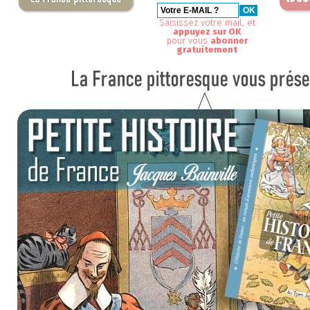
Saisissez votre mail, et
appuyez sur OK
pour vous
abonner
gratuitement