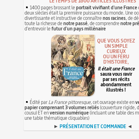
LE TEMPS DE 1600 ARTICLES ILLUSTRÉS
1400 pages brossant le
portrait vivifiant d'une France
deux siècles était la première puissance du monde. Une oc
divertissante et instructive de connaître
nos racines
, de dé
toute la richesse de
notre passé
, de comprendre
notre pr
d'entrevoir le
futur d'un pays millénaire
QUE VOUS SOYEZ
UN SIMPLE
CURIEUX
OU UN FÉRU
D'HISTOIRE,
Il était une France
saura vous ravir
par ses récits
abondamment
illustrés !
Édité par
La France pittoresque
, cet ouvrage existe en
v
papier comprenant 3 volumes reliés
(couverture rigide, d
cousu) ET en
version numérique
(incluant une table des m
une table thématique cliquables)
►
PRÉSENTATION ET COMMANDE
◄