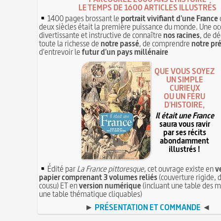
LE TEMPS DE 1600 ARTICLES ILLUSTRÉS
1400 pages brossant le
portrait vivifiant d'une France
deux siècles était la première puissance du monde. Une oc
divertissante et instructive de connaître
nos racines
, de dé
toute la richesse de
notre passé
, de comprendre
notre pr
d'entrevoir le
futur d'un pays millénaire
QUE VOUS SOYEZ
UN SIMPLE
CURIEUX
OU UN FÉRU
D'HISTOIRE,
Il était une France
saura vous ravir
par ses récits
abondamment
illustrés !
Édité par
La France pittoresque
, cet ouvrage existe en
v
papier comprenant 3 volumes reliés
(couverture rigide, d
cousu) ET en
version numérique
(incluant une table des m
une table thématique cliquables)
►
PRÉSENTATION ET COMMANDE
◄