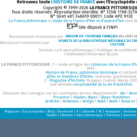
Retrouvez toute
L'HISTOIRE DE FRANCE
avec l'Encyclopédie
Copyright © 1999-2026
LA FRANCE PITTORESQ
Tous droits réservés. Reproduction interdite. N° ISSN 1768-327
N° Siret 481 246619 00011. Code APE 913E
La France pittoresque
et
Guide de la France d'hier et d'aujourd'hui
sont d
Site déposé à l'INPI
Recommandé notamment par
MAISON DU TOURISME FRANÇAIS
dès 2003 e
SIGNETS DE LA BIBLIOTHÈQUE NATIONALE DE FR
Mentionné notamment par
CULTURE
Services La France pittoresque
|
Politique de confidenti
L'événement historique du jour
LA FRANCE PITTORESQUE :
1 - Guide en ligne des
richesses de la France d'h
1999 :
Histoire de France, patrimoine historique
et culturel
gîtes et chambres d'hôtes
, tourisme, gastronomie
2 -
Magazine d'histoire
36 pages couleur depuis 200
une véritable
encyclopédie de la vie d'autrefois
Découvrir des ouvrages sur les communes de nos départements :
Ain
|
Aisn
Provence
|
Hautes-Alpes
|
Alpes-Maritimes
Ardèche
|
Ardennes
|
Ariège
|
Aube
|
Aude
|
Aveyron
Magazine
|
Encyclopédie
|
Blog
|
Facebook
|
X
|
LinkedIn
|
VK
|
Instagram
|
YouTube
Tumblr
|
Librairie
|
Paris pittoresque
|
Prénoms
|
Services