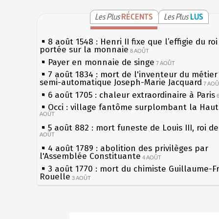
Les Plus
RÉCENTS
Les Plus
LUS
8 août 1548 : Henri II fixe que l’effigie du ro
portée sur la monnaie
8 AOÛT
Payer en monnaie de singe
7 AOÛT
7 août 1834 : mort de l'inventeur du métier 
semi-automatique Joseph-Marie Jacquard
7 AO
6 août 1705 : chaleur extraordinaire à Paris
Occi : village fantôme surplombant la Hau
AOÛT
5 août 882 : mort funeste de Louis III, roi d
AOÛT
4 août 1789 : abolition des privilèges par
l'Assemblée Constituante
4 AOÛT
3 août 1770 : mort du chimiste Guillaume-F
Rouelle
3 AOÛT
Musée Jean de La Fontaine : réouverture a
rénovation
2 AOÛT
2 août 1802 : Bonaparte est nommé consul 
Sécheresses (Grandes), étés caniculaires à 
AOÛT