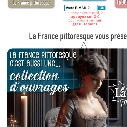
Saisissez votre mail, et
appuyez sur OK
pour vous
abonner
gratuitement