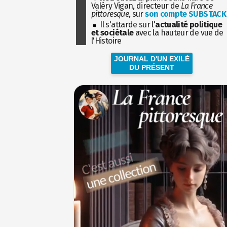
Valéry Vigan, directeur de
La France
pittoresque
, sur
son compte SUBSTACK
Il s'attarde sur l'
actualité politique
et sociétale
avec la hauteur de vue de
l'Histoire
JOURNAL D'UN EXILÉ
DU PRÉSENT