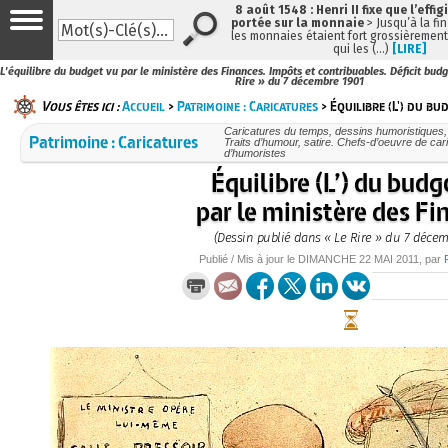
8 août 1548 : Henri II fixe que l’effig
portée sur la monnaie
> Jusqu’à la fin
les monnaies étaient fort grossièrement 
qui les (…)
[LIRE]
L'équilibre du budget vu par le ministère des Finances. Impôts et contribuables. Déficit bud
Rire » du 7 décembre 1901
Vous êtes ici :
Accueil
>
Patrimoine : Caricatures
> Équilibre (L') du bu
Caricatures du temps, dessins humoristiques, 
Patrimoine : Caricatures
Traits d’humour, satire. Chefs-d’oeuvre de cari
d’humoristes
Équilibre (L’) du budg
par le ministère des Fi
(Dessin publié dans « Le Rire » du 7 décem
Publié / Mis à jour le
DIMANCHE
22 MAI 2011
, par