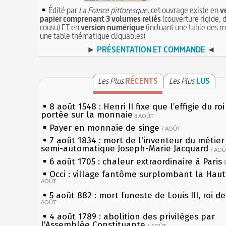
Édité par
La France pittoresque
, cet ouvrage existe en
v
papier comprenant 3 volumes reliés
(couverture rigide, d
cousu) ET en
version numérique
(incluant une table des m
une table thématique cliquables)
►
PRÉSENTATION ET COMMANDE
◄
Les Plus
RÉCENTS
Les Plus
LUS
8 août 1548 : Henri II fixe que l’effigie du ro
portée sur la monnaie
8 AOÛT
Payer en monnaie de singe
7 AOÛT
7 août 1834 : mort de l'inventeur du métier 
semi-automatique Joseph-Marie Jacquard
7 AO
6 août 1705 : chaleur extraordinaire à Paris
Occi : village fantôme surplombant la Hau
AOÛT
5 août 882 : mort funeste de Louis III, roi d
AOÛT
4 août 1789 : abolition des privilèges par
l'Assemblée Constituante
4 AOÛT