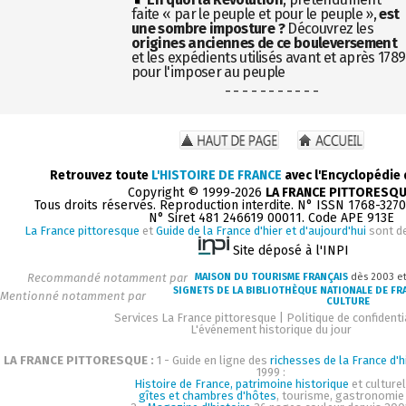
faite « par le peuple et pour le peuple »,
est
une sombre imposture ?
Découvrez les
origines anciennes de ce bouleversement
et les expédients utilisés avant et après 1789
pour l'imposer au peuple
- - - - - - - - - - -
Retrouvez toute
L'HISTOIRE DE FRANCE
avec l'Encyclopédie
Copyright © 1999-2026
LA FRANCE PITTORESQ
Tous droits réservés. Reproduction interdite. N° ISSN 1768-327
N° Siret 481 246619 00011. Code APE 913E
La France pittoresque
et
Guide de la France d'hier et d'aujourd'hui
sont d
Site déposé à l'INPI
Recommandé notamment par
MAISON DU TOURISME FRANÇAIS
dès 2003 e
SIGNETS DE LA BIBLIOTHÈQUE NATIONALE DE FR
Mentionné notamment par
CULTURE
Services La France pittoresque
|
Politique de confidenti
L'événement historique du jour
LA FRANCE PITTORESQUE :
1 - Guide en ligne des
richesses de la France d'h
1999 :
Histoire de France, patrimoine historique
et culturel
gîtes et chambres d'hôtes
, tourisme, gastronomie