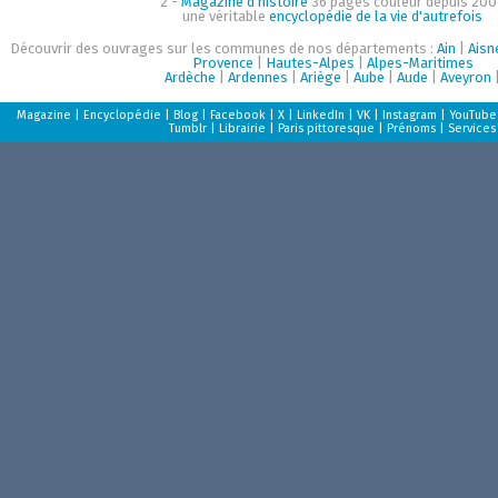
2 -
Magazine d'histoire
36 pages couleur depuis 200
une véritable
encyclopédie de la vie d'autrefois
Découvrir des ouvrages sur les communes de nos départements :
Ain
|
Aisn
Provence
|
Hautes-Alpes
|
Alpes-Maritimes
Ardèche
|
Ardennes
|
Ariège
|
Aube
|
Aude
|
Aveyron
Magazine
|
Encyclopédie
|
Blog
|
Facebook
|
X
|
LinkedIn
|
VK
|
Instagram
|
YouTube
Tumblr
|
Librairie
|
Paris pittoresque
|
Prénoms
|
Services