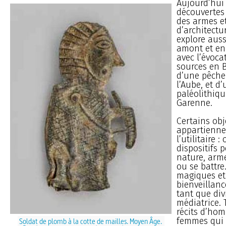
Aujourd’hui
découvertes 
des armes e
d’architectur
explore auss
amont et en 
avec l’évoca
sources en 
d’une pêche
l’Aube, et d’
paléolithiqu
Garenne.
Certains obj
appartiennen
l’utilitaire : 
dispositifs
nature, arm
ou se battre
magiques et 
bienveillanc
tant que div
médiatrice. 
récits d’ho
femmes qui 
Soldat de plomb à la cotte de mailles. Moyen Âge.