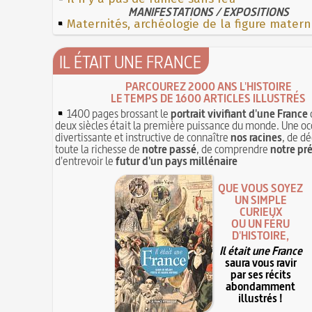
MANIFESTATIONS / EXPOSITIONS
Maternités, archéologie de la figure matern
IL ÉTAIT UNE FRANCE
PARCOUREZ 2000 ANS L'HISTOIRE
LE TEMPS DE 1600 ARTICLES ILLUSTRÉS
1400 pages brossant le
portrait vivifiant d'une France
deux siècles était la première puissance du monde. Une oc
divertissante et instructive de connaître
nos racines
, de dé
toute la richesse de
notre passé
, de comprendre
notre pr
d'entrevoir le
futur d'un pays millénaire
QUE VOUS SOYEZ
UN SIMPLE
CURIEUX
OU UN FÉRU
D'HISTOIRE,
Il était une France
saura vous ravir
par ses récits
abondamment
illustrés !