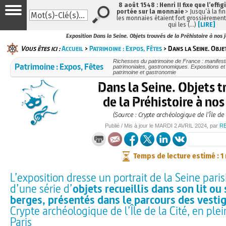
8 août 1548 : Henri II fixe que l’effig
portée sur la monnaie
> Jusqu’à la fin
les monnaies étaient fort grossièrement 
qui les (…)
[LIRE]
Exposition Dans la Seine. Objets trouvés de la Préhistoire à nos 
Vous êtes ici :
Accueil
>
Patrimoine : Expos, Fêtes
> Dans la Seine. Obje
Richesses du patrimoine de France : manifesta
Patrimoine : Expos, Fêtes
patrimoniales, gastronomiques. Expositions et f
patrimoine et gastronomie
Dans la Seine. Objets 
de la Préhistoire à nos
(Source : Crypte archéologique de l’Île de 
Publié / Mis à jour le
MARDI
2 AVRIL 2024
, par
R
Temps de lecture estimé : 1
L’exposition dresse un portrait de la Seine paris
d’une série d’
objets recueillis dans son lit ou 
berges, présentés dans le parcours des vesti
Crypte archéologique de l’Île de la Cité, en ple
Paris