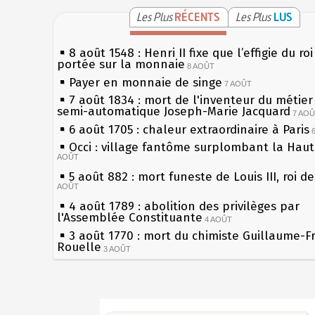
Les Plus
RÉCENTS
Les Plus
LUS
8 août 1548 : Henri II fixe que l’effigie du ro
portée sur la monnaie
8 AOÛT
Payer en monnaie de singe
7 AOÛT
7 août 1834 : mort de l'inventeur du métier 
semi-automatique Joseph-Marie Jacquard
7 AO
6 août 1705 : chaleur extraordinaire à Paris
Occi : village fantôme surplombant la Hau
AOÛT
5 août 882 : mort funeste de Louis III, roi d
AOÛT
4 août 1789 : abolition des privilèges par
l'Assemblée Constituante
4 AOÛT
3 août 1770 : mort du chimiste Guillaume-F
Rouelle
3 AOÛT
Musée Jean de La Fontaine : réouverture a
rénovation
2 AOÛT
2 août 1802 : Bonaparte est nommé consul 
Sécheresses (Grandes), étés caniculaires à 
AOÛT
les siècles