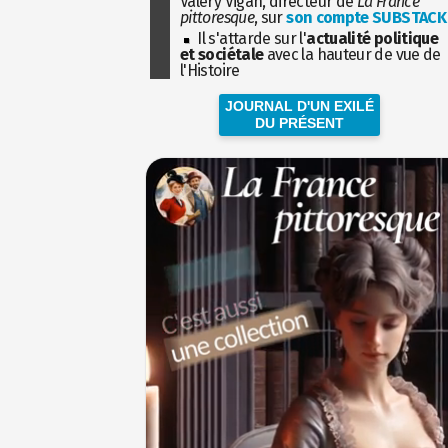
Valéry Vigan, directeur de
La France
pittoresque
, sur
son compte SUBSTACK
Il s'attarde sur l'
actualité politique
et sociétale
avec la hauteur de vue de
l'Histoire
JOURNAL D'UN EXILÉ
DU PRÉSENT