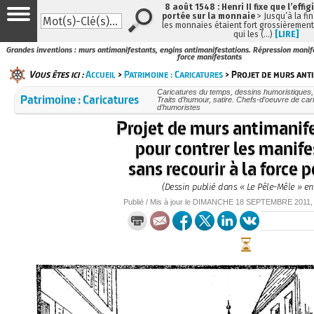
8 août 1548 : Henri II fixe que l’effig
portée sur la monnaie
> Jusqu’à la fin
les monnaies étaient fort grossièrement 
qui les (…)
[LIRE]
Grandes inventions : murs antimanifestants, engins antimanifestations. Répression manife
force manifestants
Vous êtes ici :
Accueil
>
Patrimoine : Caricatures
> Projet de murs anti
Caricatures du temps, dessins humoristiques, 
Patrimoine : Caricatures
Traits d’humour, satire. Chefs-d’oeuvre de cari
d’humoristes
Projet de murs antimanif
pour contrer les manif
sans recourir à la force p
(Dessin publié dans « Le Pêle-Mêle » en
Publié / Mis à jour le
DIMANCHE
18 SEPTEMBRE 2011
,