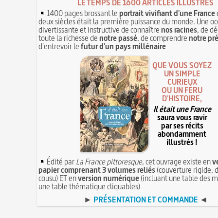
LE TEMPS DE 1600 ARTICLES ILLUSTRÉS
1400 pages brossant le
portrait vivifiant d'une France
deux siècles était la première puissance du monde. Une oc
divertissante et instructive de connaître
nos racines
, de dé
toute la richesse de
notre passé
, de comprendre
notre pr
d'entrevoir le
futur d'un pays millénaire
QUE VOUS SOYEZ
UN SIMPLE
CURIEUX
OU UN FÉRU
D'HISTOIRE,
Il était une France
saura vous ravir
par ses récits
abondamment
illustrés !
Édité par
La France pittoresque
, cet ouvrage existe en
v
papier comprenant 3 volumes reliés
(couverture rigide, d
cousu) ET en
version numérique
(incluant une table des m
une table thématique cliquables)
►
PRÉSENTATION ET COMMANDE
◄