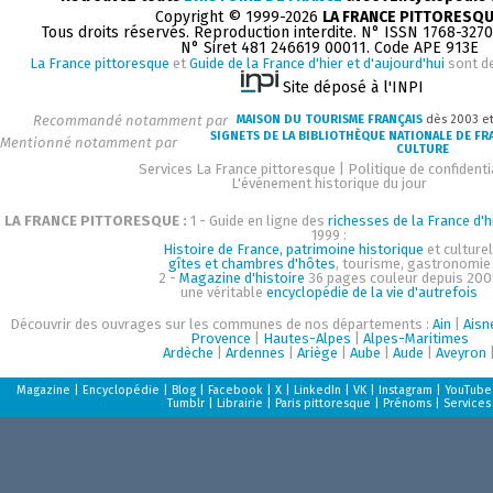
Copyright © 1999-2026
LA FRANCE PITTORESQ
Tous droits réservés. Reproduction interdite. N° ISSN 1768-327
N° Siret 481 246619 00011. Code APE 913E
La France pittoresque
et
Guide de la France d'hier et d'aujourd'hui
sont d
Site déposé à l'INPI
Recommandé notamment par
MAISON DU TOURISME FRANÇAIS
dès 2003 e
SIGNETS DE LA BIBLIOTHÈQUE NATIONALE DE FR
Mentionné notamment par
CULTURE
Services La France pittoresque
|
Politique de confidenti
L'événement historique du jour
LA FRANCE PITTORESQUE :
1 - Guide en ligne des
richesses de la France d'h
1999 :
Histoire de France, patrimoine historique
et culturel
gîtes et chambres d'hôtes
, tourisme, gastronomie
2 -
Magazine d'histoire
36 pages couleur depuis 200
une véritable
encyclopédie de la vie d'autrefois
Découvrir des ouvrages sur les communes de nos départements :
Ain
|
Aisn
Provence
|
Hautes-Alpes
|
Alpes-Maritimes
Ardèche
|
Ardennes
|
Ariège
|
Aube
|
Aude
|
Aveyron
Magazine
|
Encyclopédie
|
Blog
|
Facebook
|
X
|
LinkedIn
|
VK
|
Instagram
|
YouTube
Tumblr
|
Librairie
|
Paris pittoresque
|
Prénoms
|
Services