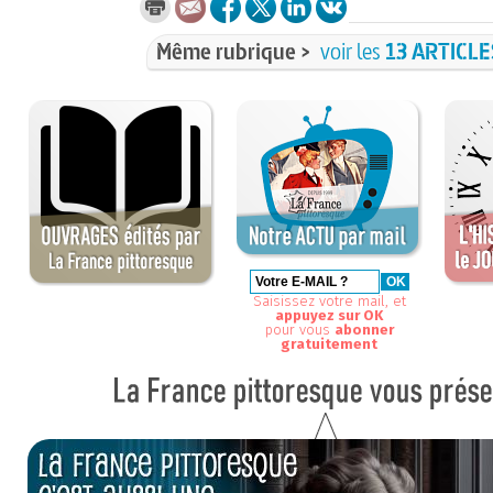
Même rubrique >
voir les
13 ARTICLE
Saisissez votre mail, et
appuyez sur OK
pour vous
abonner
gratuitement