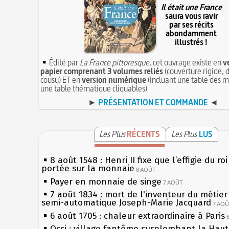
Il était une France
saura vous ravir
par ses récits
abondamment
illustrés !
Édité par
La France pittoresque
, cet ouvrage existe en
v
papier comprenant 3 volumes reliés
(couverture rigide, d
cousu) ET en
version numérique
(incluant une table des m
une table thématique cliquables)
►
PRÉSENTATION ET COMMANDE
◄
Les Plus
RÉCENTS
Les Plus
LUS
8 août 1548 : Henri II fixe que l’effigie du ro
portée sur la monnaie
8 AOÛT
Payer en monnaie de singe
7 AOÛT
7 août 1834 : mort de l'inventeur du métier 
semi-automatique Joseph-Marie Jacquard
7 AO
6 août 1705 : chaleur extraordinaire à Paris
Occi : village fantôme surplombant la Hau