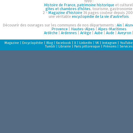
1999 :
Histoire de France, patrimoine historique
et culturel
gîtes et chambres d'hôtes
, tourisme, gastronomie
2 -
Magazine d'histoire
36 pages couleur depuis 200
une véritable
encyclopédie de la vie d'autrefois
Découvrir des ouvrages sur les communes de nos départements :
Ain
|
Aisn
Provence
|
Hautes-Alpes
|
Alpes-Maritimes
Ardèche
|
Ardennes
|
Ariège
|
Aube
|
Aude
|
Aveyron
Magazine
|
Encyclopédie
|
Blog
|
Facebook
|
X
|
LinkedIn
|
VK
|
Instagram
|
YouTube
Tumblr
|
Librairie
|
Paris pittoresque
|
Prénoms
|
Services