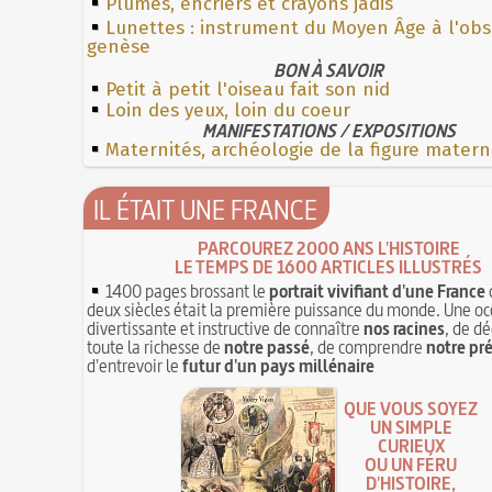
Plumes, encriers et crayons jadis
Lunettes : instrument du Moyen Âge à l'ob
genèse
BON À SAVOIR
Petit à petit l'oiseau fait son nid
Loin des yeux, loin du coeur
MANIFESTATIONS / EXPOSITIONS
Maternités, archéologie de la figure matern
IL ÉTAIT UNE FRANCE
PARCOUREZ 2000 ANS L'HISTOIRE
LE TEMPS DE 1600 ARTICLES ILLUSTRÉS
1400 pages brossant le
portrait vivifiant d'une France
deux siècles était la première puissance du monde. Une oc
divertissante et instructive de connaître
nos racines
, de dé
toute la richesse de
notre passé
, de comprendre
notre pr
d'entrevoir le
futur d'un pays millénaire
QUE VOUS SOYEZ
UN SIMPLE
CURIEUX
OU UN FÉRU
D'HISTOIRE,