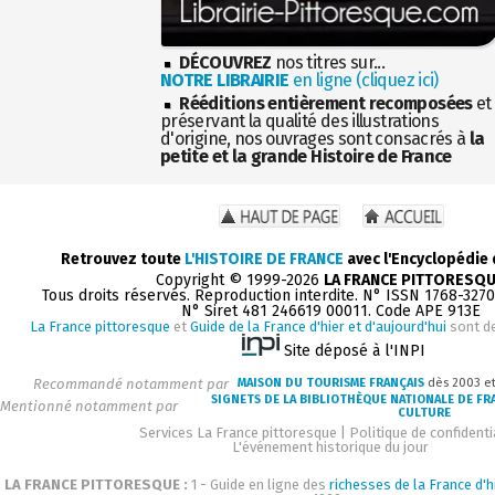
DÉCOUVREZ
nos titres sur...
NOTRE LIBRAIRIE
en ligne (cliquez ici)
Rééditions entièrement recomposées
et
préservant la qualité des illustrations
d'origine, nos ouvrages sont consacrés à
la
petite et la grande Histoire de France
Retrouvez toute
L'HISTOIRE DE FRANCE
avec l'Encyclopédie
Copyright © 1999-2026
LA FRANCE PITTORESQ
Tous droits réservés. Reproduction interdite. N° ISSN 1768-327
N° Siret 481 246619 00011. Code APE 913E
La France pittoresque
et
Guide de la France d'hier et d'aujourd'hui
sont d
Site déposé à l'INPI
Recommandé notamment par
MAISON DU TOURISME FRANÇAIS
dès 2003 e
SIGNETS DE LA BIBLIOTHÈQUE NATIONALE DE FR
Mentionné notamment par
CULTURE
Services La France pittoresque
|
Politique de confidenti
L'événement historique du jour
LA FRANCE PITTORESQUE :
1 - Guide en ligne des
richesses de la France d'h