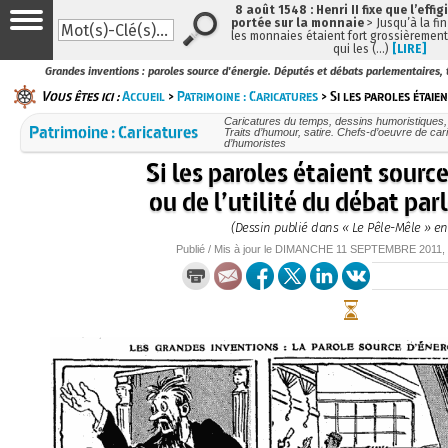
8 août 1548 : Henri II fixe que l’effig
portée sur la monnaie
> Jusqu’à la fin
les monnaies étaient fort grossièrement 
qui les (…)
[LIRE]
Grandes inventions : paroles source d'énergie. Députés et débats parlementaires,
Vous êtes ici :
Accueil
>
Patrimoine : Caricatures
> Si les paroles étaie
Caricatures du temps, dessins humoristiques, 
Patrimoine : Caricatures
Traits d’humour, satire. Chefs-d’oeuvre de cari
d’humoristes
Si les paroles étaient sourc
ou de l’utilité du débat pa
(Dessin publié dans « Le Pêle-Mêle » en
Publié / Mis à jour le
DIMANCHE
11 SEPTEMBRE 2011
,