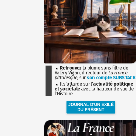
Retrouvez
la plume sans filtre de
Valéry Vigan, directeur de
La France
pittoresque
, sur
son compte SUBSTACK
Il s'attarde sur l'
actualité politique
et sociétale
avec la hauteur de vue de
l'Histoire
JOURNAL D'UN EXILÉ
DU PRÉSENT