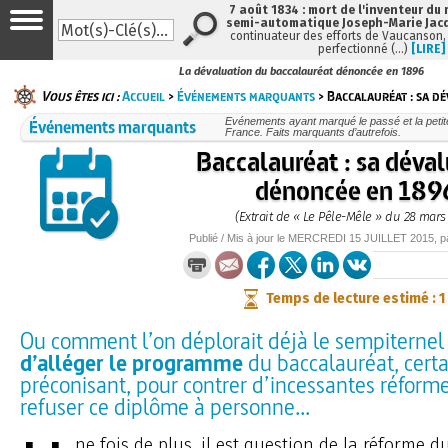
7 août 1834 : mort de l'inventeur du 
semi-automatique Joseph-Marie Jac
continuateur des efforts de Vaucanson,
perfectionné (…)
[LIRE]
La dévaluation du baccalauréat dénoncée en 1896
Vous êtes ici :
Accueil
>
Événements marquants
> Baccalauréat : sa d
Événements marquants
Evénements ayant marqué le passé et la petite
France. Faits marquants d’autrefois.
Baccalauréat : sa déva
dénoncée en 189
(Extrait de « Le Pêle-Mêle » du 28 mars
Publié / Mis à jour le
MERCREDI
15 JUILLET 2015
, 
Temps de lecture estimé : 1
Ou comment l’on déplorait déjà le sempiterne
d’alléger le programme
du baccalauréat, certa
préconisant, pour contrer d’incessantes réform
refuser ce diplôme à personne...
ne fois de plus, il est question de la réforme d