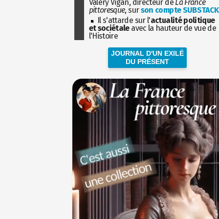
Valéry Vigan, directeur de
La France
pittoresque
, sur
son compte SUBSTACK
Il s'attarde sur l'
actualité politique
et sociétale
avec la hauteur de vue de
l'Histoire
JOURNAL D'UN EXILÉ
DU PRÉSENT