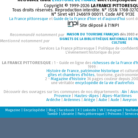
Copyright © 1999-2026
LA FRANCE PITTORESQ
Tous droits réservés. Reproduction interdite. N° ISSN 1768-327
N° Siret 481 246619 00011. Code APE 913E
La France pittoresque
et
Guide de la France d'hier et d'aujourd'hui
sont d
Site déposé à l'INPI
Recommandé notamment par
MAISON DU TOURISME FRANÇAIS
dès 2003 e
SIGNETS DE LA BIBLIOTHÈQUE NATIONALE DE F
Mentionné notamment par
CULTURE
Services La France pittoresque
|
Politique de confidenti
L'événement historique du jour
LA FRANCE PITTORESQUE :
1 - Guide en ligne des
richesses de la France d'h
1999 :
Histoire de France, patrimoine historique
et culturel
gîtes et chambres d'hôtes
, tourisme, gastronomie
2 -
Magazine d'histoire
36 pages couleur depuis 200
une véritable
encyclopédie de la vie d'autrefois
Découvrir des ouvrages sur les communes de nos départements :
Ain
|
Aisn
Provence
|
Hautes-Alpes
|
Alpes-Maritimes
Ardèche
|
Ardennes
|
Ariège
|
Aube
|
Aude
|
Aveyron
Magazine
|
Encyclopédie
|
Blog
|
Facebook
|
X
|
LinkedIn
|
VK
|
Instagram
|
YouTub
Tumblr
|
Librairie
|
Paris pittoresque
|
Prénoms
|
Services