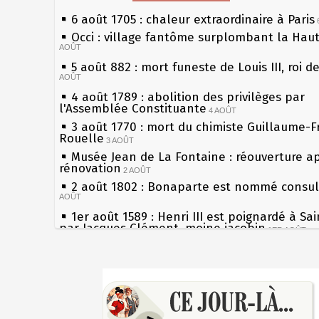
6 août 1705 : chaleur extraordinaire à Paris
Occi : village fantôme surplombant la Hau
AOÛT
5 août 882 : mort funeste de Louis III, roi d
AOÛT
4 août 1789 : abolition des privilèges par
l'Assemblée Constituante
4 AOÛT
3 août 1770 : mort du chimiste Guillaume-F
Rouelle
3 AOÛT
Musée Jean de La Fontaine : réouverture a
rénovation
2 AOÛT
2 août 1802 : Bonaparte est nommé consul 
AOÛT
1er août 1589 : Henri III est poignardé à Sa
par Jacques Clément, moine jacobin
1ER AOÛT
31 juillet 1899 : décret instaurant les moug
boîtes aux lettres en fonte de Léon Mougeot
Sécheresses (Grandes), étés caniculaires à 
30 juillet 1918 : mort d'Auguste Poulain, fo
les siècles
Chocolat Poulain
30 JUILLET
27 mai 1610 : supplice de François Ravaillac
29 juillet 1881 : loi sur la liberté de la pres
du roi Henri IV