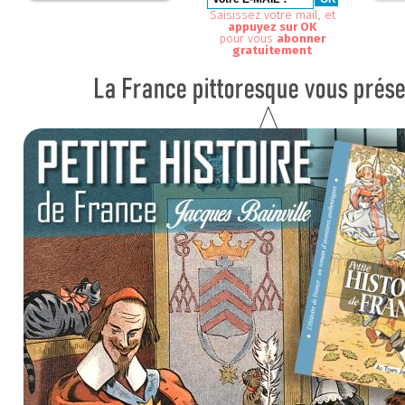
Saisissez votre mail, et
appuyez sur OK
pour vous
abonner
gratuitement