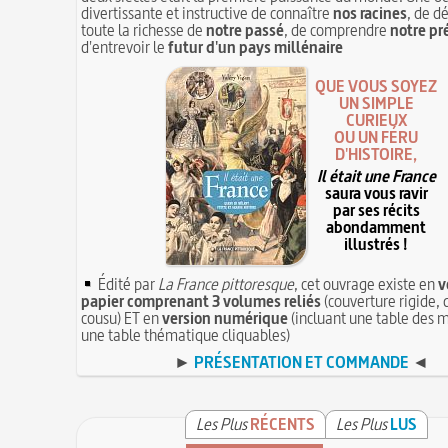
divertissante et instructive de connaître
nos racines
, de d
toute la richesse de
notre passé
, de comprendre
notre pr
d'entrevoir le
futur d'un pays millénaire
QUE VOUS SOYEZ
UN SIMPLE
CURIEUX
OU UN FÉRU
D'HISTOIRE,
Il était une France
saura vous ravir
par ses récits
abondamment
illustrés !
Édité par
La France pittoresque
, cet ouvrage existe en
v
papier comprenant 3 volumes reliés
(couverture rigide, 
cousu) ET en
version numérique
(incluant une table des m
une table thématique cliquables)
►
PRÉSENTATION ET COMMANDE
◄
Les Plus
RÉCENTS
Les Plus
LUS