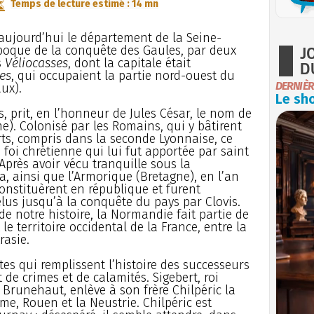
Temps de lecture estimé : 14 mn
aujourd’hui le département de la Seine-
J
époque de la conquête des Gaules, par deux
s
Véliocasses
, dont la capitale était
D
es
, qui occupaient la partie nord-ouest du
DERNIÈR
ux).
Le sho
s, prit, en l’honneur de Jules César, le nom de
e). Colonisé par les Romains, qui y bâtirent
orts, compris dans la seconde Lyonnaise, ce
la foi chrétienne qui lui fut apportée par saint
 Après avoir vécu tranquille sous la
a, ainsi que l’Armorique (Bretagne), en l’an
constituèrent en république et furent
lus jusqu’à la conquête du pays par Clovis.
e notre histoire, la Normandie fait partie de
le territoire occidental de la France, entre la
rasie.
es qui remplissent l’histoire des successeurs
t de crimes et de calamités. Sigebert, roi
 Brunehaut, enlève à son frère Chilpéric la
e, Rouen et la Neustrie. Chilpéric est