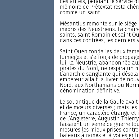
des autels, pendant le service di
mémoire de Prétextat resta chèr
comme un saint.
Mésantius remonte sur le siège 
mépris des Neustriens. La chaire
saints, saint Romain et saint Oue
dans ces contrées, les derniers
Saint Ouen fonda les deux fame
Jumièges et s’efforça de propager
lui, la Neustrie, abandonnée au
pirates du Nord, ne respira un
L’anarchie sanglante qui désola
empereur allait la livrer de n
Nord, aux Northamans ou Norma
dénomination définitive.
Le sol antique de la Gaule avait
et de mœurs diverses ; mais les
France, un caractère étrange et
de l’Angleterre, Augustin Thier
faisaient un genre de guerre to
mesures les mieux prises contre 
bateaux à rames et à voiles entr