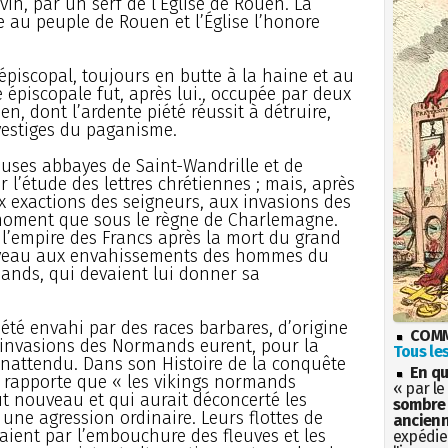
vin, par un serf de l’Église de Rouen. La
e au peuple de Rouen et l’Église l’honore
épiscopal, toujours en butte à la haine et au
 épiscopale fut, après lui., occupée par deux
n, dont l’ardente piété réussit à détruire,
 vestiges du paganisme.
uses abbayes de Saint-Wandrille et de
 l’étude des lettres chrétiennes ; mais, après
x exactions des seigneurs, aux invasions des
 moment que sous le règne de Charlemagne.
 l’empire des Francs après la mort du grand
ouveau aux envahissements des hommes du
nds, qui devaient lui donner sa
 été envahi par des races barbares, d’origine
COMM
 invasions des Normands eurent, pour la
Tous les
 inattendu. Dans son Histoire de la conquête
En qu
ry rapporte que « les vikings normands
« par le
ut nouveau et qui aurait déconcerté les
sombre 
une agression ordinaire. Leurs flottes de
ancienn
aient par l’embouchure des fleuves et les
expédien