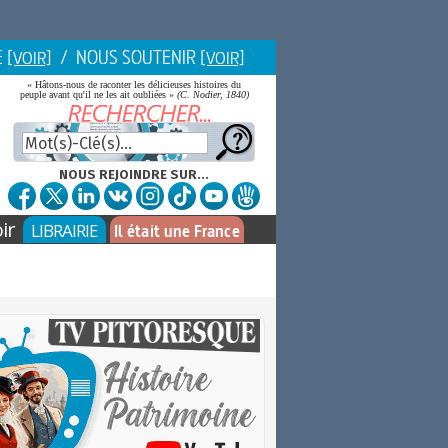
E
/ NOUS SOUTENIR
[VOIR]
[VOIR]
« Hâtons-nous de raconter les délicieuses histoires du
peuple avant qu'il ne les ait oubliées »
(C. Nodier, 1840)
NOUS REJOINDRE SUR...
ir
LIBRAIRIE
Il était une France