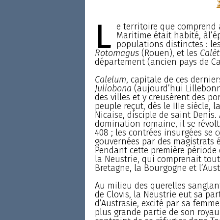
L
e territoire que comprend 
Maritime était habité, àl’
populations distinctes : le
Rotomagus
(Rouen), et les
Calèt
département (ancien pays de Ca
Calelum
, capitale de ces dernier
Juliobona
(aujourd’hui Lillebonn
des villes et y creusèrent des p
peuple reçut, dès le IIIe siècle, 
Nicaise, disciple de saint Denis.
domination romaine, il se révolt
408 ; les contrées insurgées se 
gouvernées par des magistrats é
Pendant cette première période d
la Neustrie, qui comprenait tout 
Bretagne, la Bourgogne et l’Aust
Au milieu des querelles sanglant
de Clovis, la Neustrie eut sa par
d’Austrasie, excité par sa femme
plus grande partie de son royaum