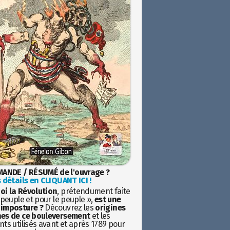
ANDE / RÉSUMÉ de l'ouvrage ?
 détails en CLIQUANT ICI !
oi la Révolution
, prétendument faite
 peuple et pour le peuple »,
est une
imposture ?
Découvrez les
origines
es de ce bouleversement
et les
ts utilisés avant et après 1789 pour