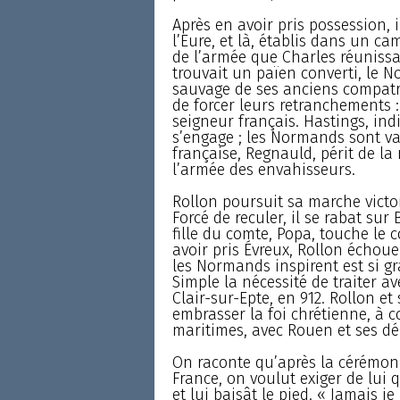
Après en avoir pris possession,
l’Eure, et là, établis dans un ca
de l’armée que Charles réunissa
trouvait un païen converti, le N
sauvage de ses anciens compatri
de forcer leurs retranchements : 
seigneur français. Hastings, indi
s’engage ; les Normands sont va
française, Regnauld, périt de la
l’armée des envahisseurs.
Rollon poursuit sa marche victor
Forcé de reculer, il se rabat sur
fille du comte, Popa, touche le
avoir pris Évreux, Rollon échou
les Normands inspirent est si gr
Simple la nécessité de traiter av
Clair-sur-Epte, en 912. Rollon 
embrasser la foi chrétienne, à c
maritimes, avec Rouen et ses d
On raconte qu’après la cérémoni
France, on voulut exiger de lui q
et lui baisât le pied. « Jamais 