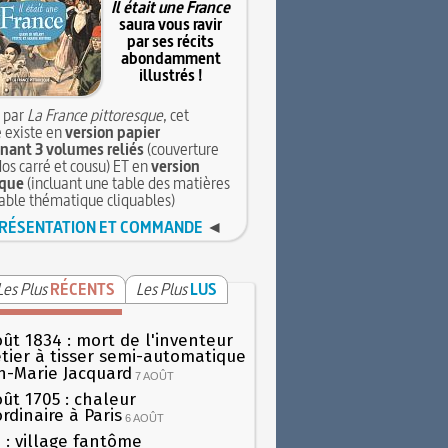
Il était une France
saura vous ravir
par ses récits
abondamment
illustrés !
 par
La France pittoresque
, cet
 existe en
version papier
ant 3 volumes reliés
(couverture
dos carré et cousu) ET en
version
que
(incluant une table des matières
table thématique cliquables)
RÉSENTATION ET COMMANDE
◄
Les Plus
RÉCENTS
Les Plus
LUS
oût 1834 : mort de l'inventeur
tier à tisser semi-automatique
h-Marie Jacquard
7 AOÛT
oût 1705 : chaleur
rdinaire à Paris
6 AOÛT
 : village fantôme