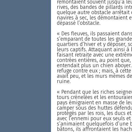
remontaient souvent jusqu’à leu
rives, des bandes de pillards in
quelque autre obstacle arrêtait 
navires à sec, les démontaient e
dépassé l’obstacle.
« Des fleuves, ils passaient dans 
s’emparant de toutes les grandes 
quartiers d’hiver et y déposer, s
leurs captifs. Attaquant ainsi à l
faisant retraite avec une extrême
contrées entières, au point que,
entendait plus un chien aboyer. 
refuge contre eux ; mais, à cette
avait peu, et les murs mêmes d
ruine.
« Pendant que les riches seigne
tours crénelées et les entouraie
pays émigraient en masse de leurs
camper sous des huttes défendue
protégés par les rois, les ducs e
avec l’ennemi pour eux seuls et
s’animaient quelquefois d’une b
bâtons, ils affrontaient les ha