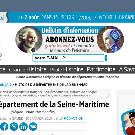
7 août
DANS L'HISTOIRE
/ NOTRE LIBRAIRI
LE
[VOIR]
de
Histoire
Histoire
Patrimoine
À Savo
Grande
Petite
Haute-Normandie : origine et histoire du département Seine-Maritime
ançais
> Histoire du département de la Seine-Mari
re des départements français. Les événements, histoire de chaque
ement : origine, évolution, industries, personnages historiques
département de la Seine-Maritime
(Région Haute-Normandie)
à jour le
SAMEDI
30 JANVIER 2010
, par
LA RÉDACTION