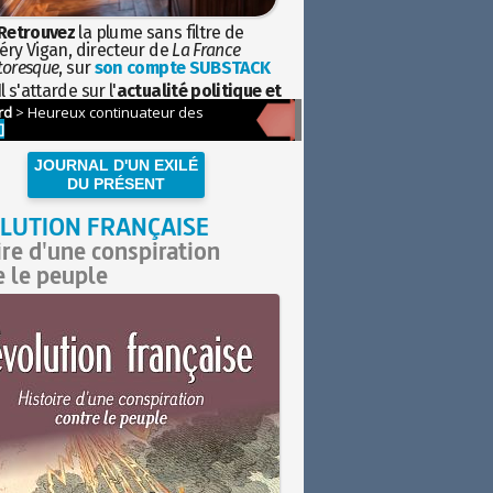
Retrouvez
la plume sans filtre de
éry Vigan, directeur de
La France
toresque
, sur
son compte SUBSTACK
l s'attarde sur l'
actualité politique et
ciétale
avec la hauteur de vue de
istoire
JOURNAL D'UN EXILÉ
DU PRÉSENT
LUTION FRANÇAISE
ire d'une conspiration
e le peuple