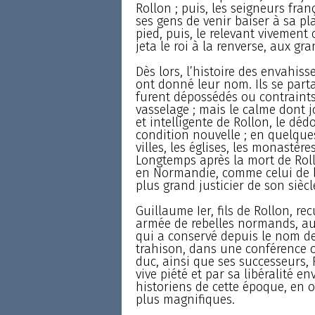
Rollon ; puis, les seigneurs fran
ses gens de venir baiser à sa plac
pied, puis, le relevant vivement
jeta le roi à la renverse, aux g
Dès lors, l’histoire des envahis
ont donné leur nom. Ils se parta
furent dépossédés ou contraint
vasselage ; mais le calme dont j
et intelligente de Rollon, le 
condition nouvelle ; en quelques
villes, les églises, les monastère
Longtemps après la mort de Rollo
en Normandie, comme celui de l
plus grand justicier de son siècl
Guillaume Ier, fils de Rollon, re
armée de rebelles normands, au
qui a conservé depuis le nom de
trahison, dans une conférence où
duc, ainsi que ses successeurs, R
vive piété et par sa libéralité e
historiens de cette époque, en o
plus magnifiques.