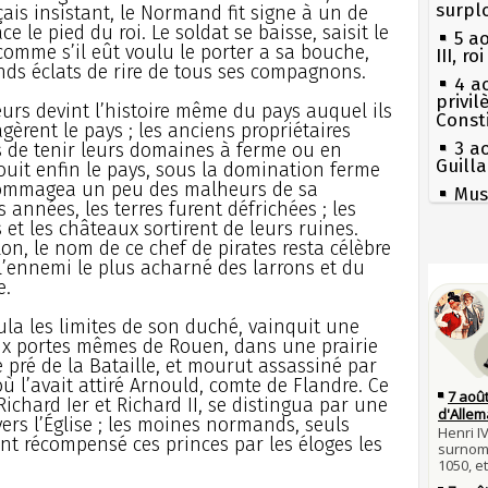
surpl
çais insistant, le Normand fit signe à un de
e le pied du roi. Le soldat se baisse, saisit le
5 a
 comme s’il eût voulu le porter a sa bouche,
III, r
rands éclats de rire de tous ses compagnons.
4 a
privi
seurs devint l’histoire même du pays auquel ils
Const
gèrent le pays ; les anciens propriétaires
3 a
s de tenir leurs domaines à ferme ou en
Guill
ouit enfin le pays, sous la domination ferme
dédommagea un peu des malheurs de sa
Mus
 années, les terres furent défrichées ; les
réouv
s et les châteaux sortirent de leurs ruines.
2 a
n, le nom de ce chef de pirates resta célèbre
nommé
Séc
’ennemi le plus acharné des larrons et du
canicu
1er 
e.
poign
27 
Cléme
Ravail
cula les limites de son duché, vainquit une
x portes mêmes de Rouen, dans une prairie
31 j
Pie
 pré de la Bataille, et mourut assassiné par
les m
mous
 l’avait attiré Arnould, comte de Flandre. Ce
en fo
Qui
ichard Ier et Richard II, se distingua par une
30 j
Tout
nvers l’Église ; les moines normands, seuls
Poula
atten
nt récompensé ces princes par les éloges les
Poula
Fran
29 j
mort 