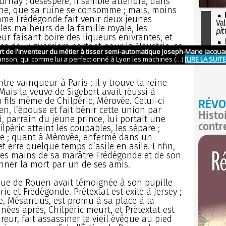
urnay ; désespéré, il semble attendre, dans
che, que sa ruine se consomme ; mais, moins
mme Frédégonde fait venir deux jeunes
Val
 les malheurs de la famille royale, les
pit
eur faisant boire des liqueurs enivrantes, et
I
 Les deux guerriers partent pour la Neustrie, se
so
poignardent et tombent eux-mêmes percés de
l'H
ntre vainqueur à Paris ; il y trouve la reine
Mais la veuve de Sigebert avait réussi à
 fils même de Chilpéric, Mérovée. Celui-ci
RÉVO
en, l’épouse et fait bénir cette union par
Histo
i, parrain du jeune prince, lui portait une
contr
ilpéric atteint les coupables, les sépare ;
e ; quant à Mérovée, enfermé dans un
et erre quelque temps d’asile en asile. Enfin,
les mains de sa marâtre Frédégonde et de son
donner la mort par un de ses amis.
que de Rouen avait témoignée à son pupille
ic et Frédégonde. Prétextat est exilé à Jersey ;
, Mésantius, est promu à sa place à la
nées après, Chilpéric meurt, et Prétextat est
reur, fait assassiner le vieil évêque au pied