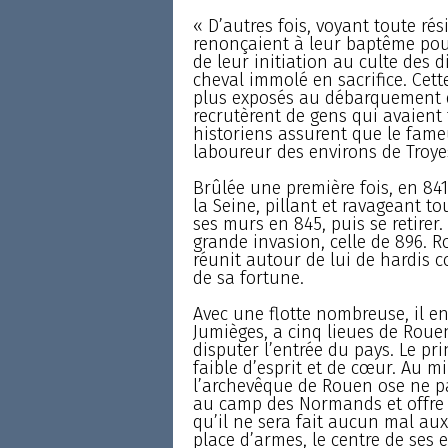
« D’autres fois, voyant toute rés
renonçaient à leur baptême pour
de leur initiation au culte des 
cheval immolé en sacrifice. Cette
plus exposés au débarquement d
recrutèrent de gens qui avaient 
historiens assurent que le fameu
laboureur des environs de Troye
Brûlée une première fois, en 841
la Seine, pillant et ravageant to
ses murs en 845, puis se retirer.
grande invasion, celle de 896. Ro
réunit autour de lui de hardis 
de sa fortune.
Avec une flotte nombreuse, il en
Jumièges, a cinq lieues de Roue
disputer l’entrée du pays. Le pri
faible d’esprit et de cœur. Au m
l’archevêque de Rouen ose ne pas
au camp des Normands et offre à
qu’il ne sera fait aucun mal aux
place d’armes, le centre de ses e