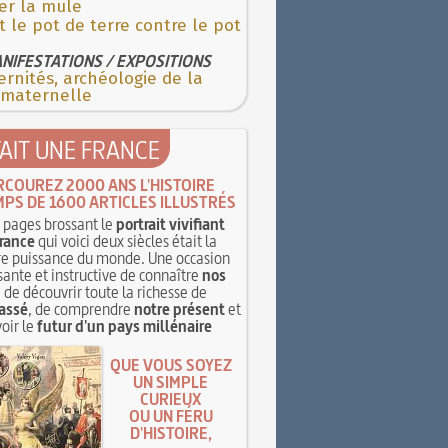
er la mule
t le pot de terre contre le pot
NIFESTATIONS / EXPOSITIONS
rnités, archéologie de la
 maternelle
TAIT UNE FRANCE
RCOUREZ 2000 ANS L'HISTOIRE
MPS DE 1600 ARTICLES ILLUSTRÉS
pages brossant le
portrait vivifiant
rance
qui voici deux siècles était la
e puissance du monde. Une occasion
sante et instructive de connaître
nos
, de découvrir toute la richesse de
assé
, de comprendre
notre présent
et
oir le
futur d'un pays millénaire
QUE VOUS SOYEZ
UN SIMPLE
CURIEUX
OU UN FÉRU
D'HISTOIRE,