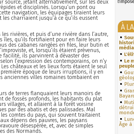
r source, jetant alternativement, sur les deux
l'impos
trépides et disciplinés. Lorsqu’un pont ou
cette navigation, les équipages tiraient leurs
t les charriaient jusqu’à ce qu’ils eussent
À L
les rivières, et puis d’une rivière dans l’autre,
Sous
îles, qu’ils fortifiaient pour en faire leurs
histo
ous des cabanes rangées en files, leur butin et
média
’improviste, et, lorsqu’ils étaient prévenus,
L'él
 facilité, ils parvinrent à dévaster des
 selon l’expression des contemporains, on n’y
Le m
peuple
Les châteaux et les lieux forts étaient le seul
 première époque de leurs irruptions, il y en
Gouf
es anciennes villes romaines tombaient en
géolo
Plum
Gra
urs de terres flanquaient leurs manoirs de
Bayar
nt de fossés profonds, les habitants du plat
Muti
 villages, et allaient à la forêt voisine
détrui
s par des abatis et des palissades. Mal
monde
t les comtes du pays, qui souvent traitaient
Lun
 aux dépens des pauvres, les paysans
Âge à 
ravoure désespérée, et, avec de simples
ches des Normands.