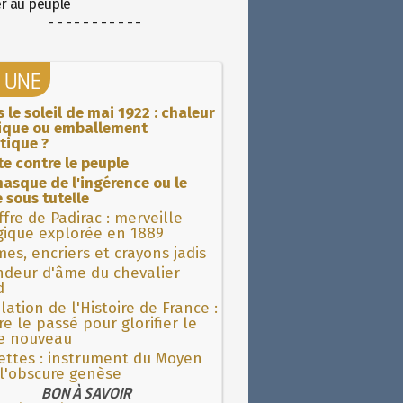
er au peuple
- - - - - - - - - - -
A UNE
 le soleil de mai 1922 : chaleur
rique ou emballement
tique ?
ite contre le peuple
asque de l'ingérence ou le
 sous tutelle
fre de Padirac : merveille
gique explorée en 1889
es, encriers et crayons jadis
ndeur d'âme du chevalier
d
lation de l'Histoire de France :
re le passé pour glorifier le
 nouveau
ettes : instrument du Moyen
l'obscure genèse
BON À SAVOIR