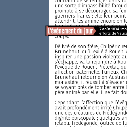
contraint de se réfugier dans To
une sorte d’impassibilité farou
prompte à se décourager, sa fe
guerriers francs ; elle leur peint
attendrit, les anime encore en l
leur fait jurer de tuer Sigebert.
présentent devant Sigebert le 
coups.
Délivré de son frère, Chilpéric re
Brunehaut, qu’il exilé à Rouen. 
inspirer une passion violente au
s’échappe, va la rejoindre à Rou
l’évêque de Rouen, Prétextat, qu
affection paternelle. Furieux, Ch
Brunehaut retourne en Austrasi
monastère, il réussit à s’évader 
se voyant près de tomber entre 
père animé par elle, il se fait 
Cependant l’affection que l’évê
avait profondément irrité Chilpér
une des créatures de Frédégonde
dignité épiscopale ; quelques an
rétabli. Frédégonde, outrée de fu