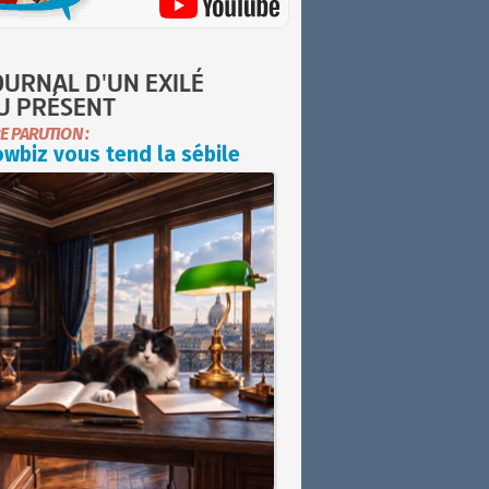
OURNAL D'UN EXILÉ
U PRÉSENT
E PARUTION :
wbiz vous tend la sébile