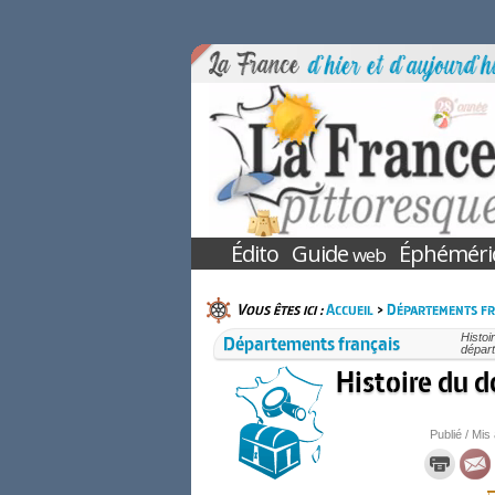
Édito
Guide
Éphéméri
web
Vous êtes ici :
Accueil
>
Départements fr
Départements français
Histoi
départ
Histoire du 
Publié / Mis 