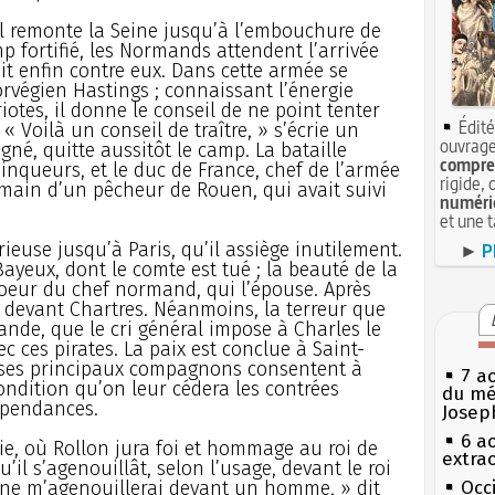
 il remonte la Seine jusqu’à l’embouchure de
mp fortifié, les Normands attendent l’arrivée
it enfin contre eux. Dans cette armée se
orvégien Hastings ; connaissant l’énergie
otes, il donne le conseil de ne point tenter
Édité
« Voilà un conseil de traître, » s’écrie un
ouvrage
gné, quitte aussitôt le camp. La bataille
compren
inqueurs, et le duc de France, chef de l’armée
rigide, 
 main d’un pêcheur de Rouen, qui avait suivi
numéri
et une 
ieuse jusqu’à Paris, qu’il assiège inutilement.
►
P
 Bayeux, dont le comte est tué ; la beauté de la
 coeur du chef normand, qui l’épouse. Après
e devant Chartres. Néanmoins, la terreur que
ande, que le cri général impose à Charles le
ec ces pirates. La paix est conclue à Saint-
et ses principaux compagnons consentent à
7 a
ondition qu’on leur cédera les contrées
du mé
épendances.
Josep
6 a
e, où Rollon jura foi et hommage au roi de
extrao
u’il s’agenouillât, selon l’usage, devant le roi
je ne m’agenouillerai devant un homme, » dit
Occi