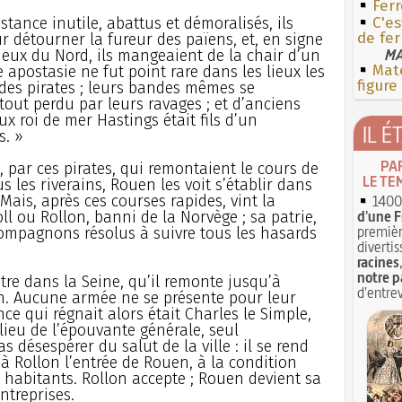
Ferr
istance inutile, abattus et démoralisés, ils
C'es
de fer
 détourner la fureur des païens, et, en signe
MA
dieux du Nord, ils mangeaient de la chair d’un
Mate
 apostasie ne fut point rare dans les lieux les
figure
es pirates ; leurs bandes mêmes se
tout perdu par leurs ravages ; et d’anciens
x roi de mer Hastings était fils d’un
IL É
s. »
PA
, par ces pirates, qui remontaient le cours de
LE TE
us les riverains, Rouen les voit s’établir dans
 Mais, après ces courses rapides, vint la
1400 
d'une F
ll ou Rollon, banni de la Norvège ; sa patrie,
premièr
compagnons résolus à suivre tous les hasards
divertis
racines
notre p
tre dans la Seine, qu’il remonte jusqu’à
d'entrev
n. Aucune armée ne se présente pour leur
nce qui régnait alors était Charles le Simple,
ilieu de l’épouvante générale, seul
 désespérer du salut de la ville : il se rend
 Rollon l’entrée de Rouen, à la condition
 habitants. Rollon accepte ; Rouen devient sa
ntreprises.