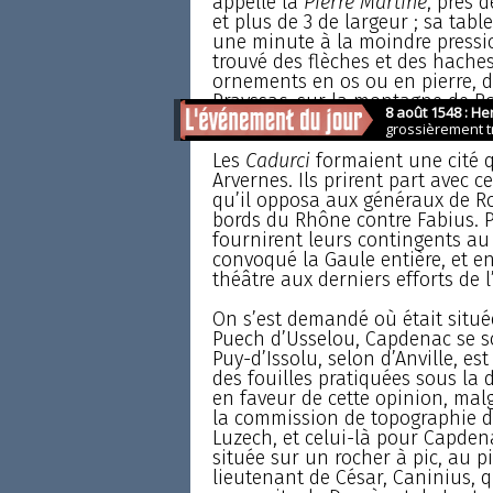
appelle la
Pierre Martine
, près 
et plus de 3 de largeur ; sa tab
une minute à la moindre pressio
trouvé des flèches et des haches
ornements en os ou en pierre, d
Prayssac, sur la montagne de R
considérable.
Les
Cadurci
formaient une cité q
Arvernes. Ils prirent part avec 
qu’il opposa aux généraux de Rom
bords du Rhône contre Fabius. Pl
fournirent leurs contingents au 
convoqué la Gaule entière, et en
théâtre aux derniers efforts de 
On s’est demandé où était située 
Puech d’Usselou, Capdenac se s
Puy-d’Issolu, selon d’Anville, es
des fouilles pratiquées sous la
en faveur de cette opinion, mal
la commission de topographie de
Luzech, et celui-là pour Capden
située sur un rocher à pic, au p
lieutenant de César, Caninius, 