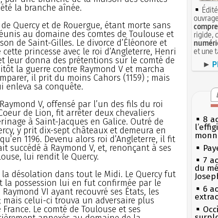
 été la branche aînée.
Édité
ouvrage
e de Quercy et de Rouergue, étant morte sans
compren
 réunis au domaine des comtes de Toulouse et
rigide, 
son de Saint-Gilles. Le divorce d’Éléonore et
numéri
et une 
 cette princesse avec le roi d’Angleterre, Henri
 et leur donna des prétentions sur le comté de
►
P
ssitôt la guerre contre Raymond V et marcha
mparer, il prit du moins Cahors (1159) ; mais
lui enleva sa conquête.
aymond V, offensé par l’un des fils du roi
Coeur de Lion, fit arrêter deux chevaliers
8 ao
erinage à Saint-Jacques en Galice. Outré de
l’effi
ercy, y prit dix-sept châteaux et demeura en
monn
u’en 1196. Devenu alors roi d’Angleterre, il fit
ait succédé à Raymond V, et, renonçant à ses
Pay
ouse, lui rendit le Quercy.
7 a
du mé
 la désolation dans tout le Midi. Le Quercy fut
Josep
 la possession lui en fut confirmée par le
6 a
 Raymond VI ayant recouvré ses États, les
extrao
; mais celui-ci trouva un adversaire plus
e France. Le comté de Toulouse et ses
Occi
surpl
tièrement annexés au domaine de la