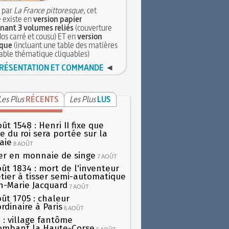
 par
La France pittoresque
, cet
 existe en
version papier
ant 3 volumes reliés
(couverture
dos carré et cousu) ET en
version
que
(incluant une table des matières
table thématique cliquables)
RÉSENTATION ET COMMANDE
◄
Les Plus
RÉCENTS
Les Plus
LUS
ût 1548 : Henri II fixe que
gie du roi sera portée sur la
aie
8 AOÛT
er en monnaie de singe
7 AOÛT
oût 1834 : mort de l'inventeur
tier à tisser semi-automatique
h-Marie Jacquard
7 AOÛT
oût 1705 : chaleur
rdinaire à Paris
6 AOÛT
 : village fantôme
ombant la Haute-Corse