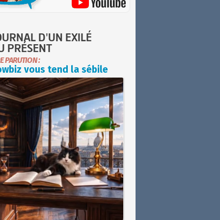
OURNAL D'UN EXILÉ
U PRÉSENT
E PARUTION :
wbiz vous tend la sébile