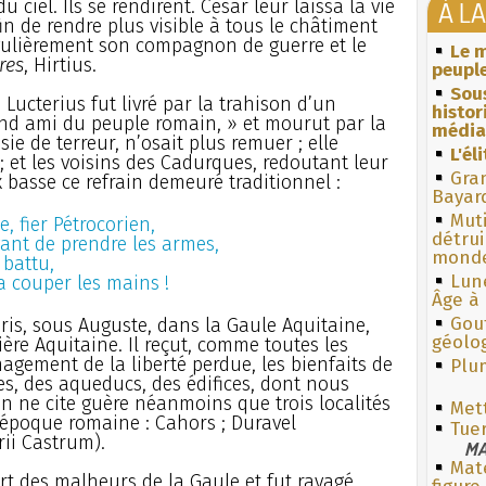
 ciel. Ils se rendirent. César leur laissa la vie
À L
fin de rendre plus visible à tous le châtiment
ulièrement son compagnon de guerre et le
Le m
res
, Hirtius.
peuple
Sous
Lucterius fut livré par la trahison d’un
histo
d ami du peuple romain, » et mourut par la
média
ie de terreur, n’osait plus remuer ; elle
L'él
 et les voisins des Cadurques, redoutant leur
Gra
x basse ce refrain demeuré traditionnel :
Bayar
Muti
, fier Pétrocorien,
détrui
vant de prendre les armes,
monde
 battu,
Lun
a couper les mains !
Âge à 
Gouf
is, sous Auguste, dans la Gaule Aquitaine,
géolo
ère Aquitaine. Il reçut, comme toutes les
gement de la liberté perdue, les bienfaits de
Plum
tes, des aqueducs, des édifices, dont nous
n ne cite guère néanmoins que trois localités
Met
’époque romaine : Cahors ; Duravel
Tue
rii Castrum).
MA
Mate
art des malheurs de la Gaule et fut ravagé