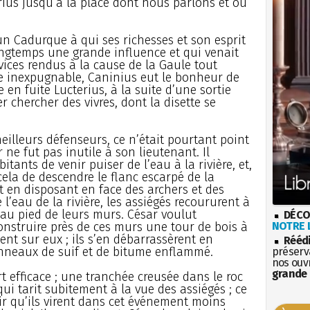
rius jusqu’à la place dont nous parlons et où
 un Cadurque à qui ses richesses et son esprit
ngtemps une grande influence et qui venait
rvices rendus à la cause de la Gaule tout
ace inexpugnable, Caninius eut le bonheur de
 en fuite Lucterius, à la suite d’une sortie
er chercher des vivres, dont la disette se
meilleurs défenseurs, ce n’était pourtant point
ar ne fut pas inutile à son lieutenant. Il
nts de venir puiser de l’eau à la rivière, et,
ela de descendre le flanc escarpé de la
t en disposant en face des archers et des
 l’eau de la rivière, les assiégés recoururent à
 au pied de leurs murs. César voulut
DÉCO
construire près de ces murs une tour de bois à
NOTRE L
ient sur eux ; ils s’en débarrassèrent en
Rééd
tonneaux de suif et de bitume enflammé.
préserva
nos ouv
grande 
 efficace ; une tranchée creusée dans le roc
ui tarit subitement à la vue des assiégés ; ce
ir qu’ils virent dans cet événement moins