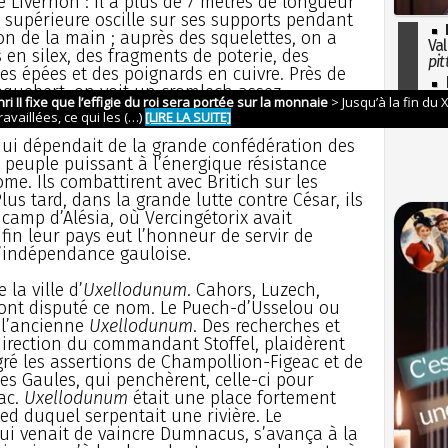
de Livernon : il a plus de 7 mètres de longueur
le supérieure oscille sur ses supports pendant
n de la main ; auprès des squelettes, on a
Val
 en silex, des fragments de poterie, des
pit
es épées et des poignards en cuivre. Près de
I
oquebert, on voit un cromlech assez
so
l'H
ui dépendait de la grande confédération des
ce peuple puissant à l’énergique résistance
e. Ils combattirent avec Britich sur les
us tard, dans la grande lutte contre César, ils
camp d’Alésia, où Vercingétorix avait
fin leur pays eut l’honneur de servir de
l’indépendance gauloise.
la ville d’
Uxellodunum
. Cahors, Luzech,
ont disputé ce nom. Le Puech-d’Usselou ou
t l’ancienne
Uxellodunum
. Des recherches et
 direction du commandant Stoffel, plaidèrent
gré les assertions de Champollion-Figeac et de
s Gaules, qui penchèrent, celle-ci pour
ac.
Uxellodunum
était une place fortement
ied duquel serpentait une rivière. Le
qui venait de vaincre Dumnacus, s’avança à la