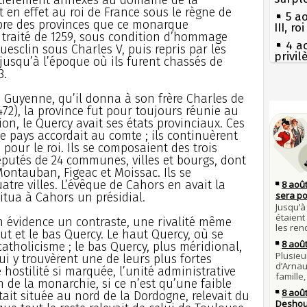
 en effet au roi de France sous le règne de
5 a
mbre des provinces que ce monarque
III, r
 traité de 1259, sous condition d’hommage
4 a
uesclin sous Charles V, puis repris par les
privi
 jusqu’à l’époque où ils furent chassés de
Const
3.
3 a
Guill
a Guyenne, qu’il donna à son frère Charles de
Séc
472), la province fut pour toujours réunie au
canicu
Mus
on, le Quercy avait ses états provinciaux. Ces
réouv
27 
le pays accordait au comte ; ils continuèrent
Ravail
2 a
s pour le roi. Ils se composaient des trois
nommé
Pie
députés de 24 communes, villes et bourgs, dont
mous
Montauban, Figeac et Moissac. Ils se
1er 
poign
Qui
tre villes. L’évêque de Cahors en avait la
Cléme
titua à Cahors un présidial.
Tout
atten
31 j
en évidence un contraste, une rivalité même
les m
Fran
aut et le bas Quercy. Le haut Quercy, où se
en fo
mort 
catholicisme ; le bas Quercy, plus méridional,
30 j
Lan
ui y trouvèrent une de leurs plus fortes
Poula
son é
hostilité si marquée, l’unité administrative
Poula
Gaulo
n de la monarchie, si ce n’est qu’une faible
Bie
29 j
était située au nord de la Dordogne, relevait du
d'espr
la pr