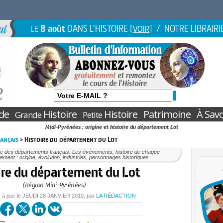
8 août
DANS L'HISTOIRE
/ NOTRE LIBRAIRI
LE
[VOIR]
de
Histoire
Histoire
Patrimoine
À Savo
Grande
Petite
Midi-Pyrénées : origine et histoire du département Lot
ançais
> Histoire du département du Lot
re des départements français. Les événements, histoire de chaque
ement : origine, évolution, industries, personnages historiques
ire du département du Lot
(Région Midi-Pyrénées)
 à jour le
JEUDI
28 JANVIER 2010
, par
LA RÉDACTION