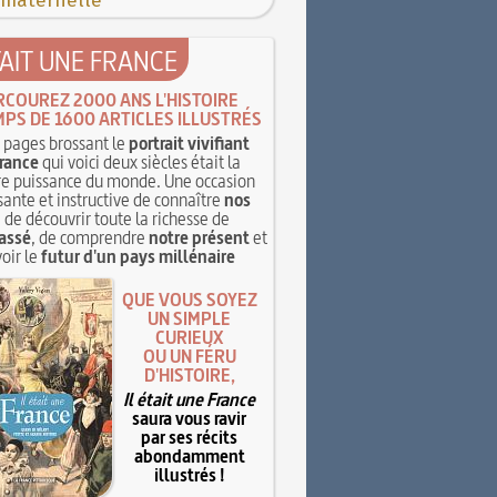
 maternelle
TAIT UNE FRANCE
RCOUREZ 2000 ANS L'HISTOIRE
MPS DE 1600 ARTICLES ILLUSTRÉS
pages brossant le
portrait vivifiant
rance
qui voici deux siècles était la
e puissance du monde. Une occasion
sante et instructive de connaître
nos
, de découvrir toute la richesse de
assé
, de comprendre
notre présent
et
oir le
futur d'un pays millénaire
QUE VOUS SOYEZ
UN SIMPLE
CURIEUX
OU UN FÉRU
D'HISTOIRE,
Il était une France
saura vous ravir
par ses récits
abondamment
illustrés !