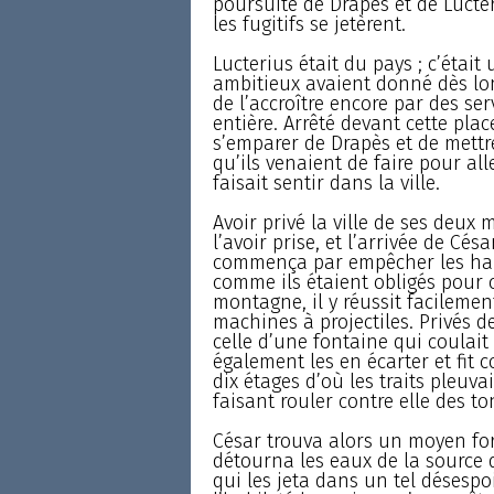
poursuite de Drapès et de Lucte
les fugitifs se jetèrent.
Lucterius était du pays ; c’était
ambitieux avaient donné dès lo
de l’accroître encore par des se
entière. Arrêté devant cette pl
s’emparer de Drapès et de mettre
qu’ils venaient de faire pour all
faisait sentir dans la ville.
Avoir privé la ville de ses deux 
l’avoir prise, et l’arrivée de Cés
commença par empêcher les habita
comme ils étaient obligés pour c
montagne, il y réussit facilemen
machines à projectiles. Privés de
celle d’une fontaine qui coulait
également les en écarter et fit 
dix étages d’où les traits pleuva
faisant rouler contre elle des 
César trouva alors un moyen fort
détourna les eaux de la source q
qui les jeta dans un tel désespo