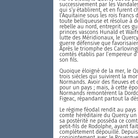
successivement par les Vandales,
qui s’y établirent, et en furent ch
l’Aquitaine sous les rois francs 
toute belliqueuse et résolue à d
rebelle au nord, entreprit ces gu
princes vascons Hunald et Waïfr
lutte des Méridionaux, le Quercy
guerre défensive que favorisaie
Après le triomphe des Carlovingi
comtés établis par l’empereur d
son fils.
Quoique éloigné de la mer, le Q
trois siècles qui suivirent la m
Normands. Avoir des fleuves et d
pour un pays ; mais, à cette épo
Normands remontèrent la Dordogn
Figeac, répandant partout la dés
Le régime féodal rendit au pays
comte héréditaire du Quercy un c
sa postérité ne posséda ce comt
petit-fils de Rodolphe, ayant fa
complètement dépouillé. Depuis 
conjointement avec le Rouergue