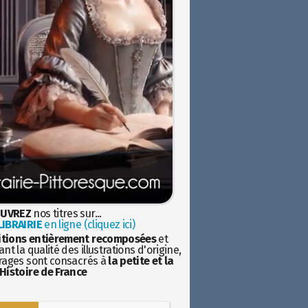
UVREZ
nos titres sur...
IBRAIRIE
en ligne (cliquez ici)
itions entièrement recomposées
et
nt la qualité des illustrations d'origine,
rages sont consacrés à
la petite et la
Histoire de France