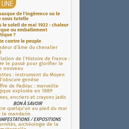
A UNE
asque de l'ingérence ou le
 sous tutelle
 le soleil de mai 1922 : chaleur
rique ou emballement
tique ?
ite contre le peuple
ndeur d'âme du chevalier
d
lation de l'Histoire de France :
re le passé pour glorifier le
 nouveau
ettes : instrument du Moyen
l'obscure genèse
fre de Padirac : merveille
gique explorée en 1889
es, encriers et crayons jadis
BON À SAVOIR
tre quelqu'un au pied du mur
r le mandarin
NIFESTATIONS / EXPOSITIONS
rnités, archéologie de la