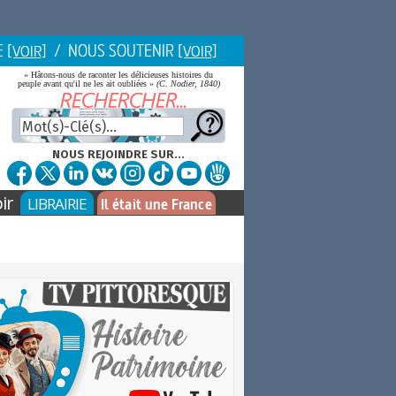
E
/ NOUS SOUTENIR
[VOIR]
[VOIR]
« Hâtons-nous de raconter les délicieuses histoires du
peuple avant qu'il ne les ait oubliées »
(C. Nodier, 1840)
NOUS REJOINDRE SUR...
ir
LIBRAIRIE
Il était une France