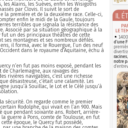
figure
 les Alains, les Suèves, enfin les Wisigoths
assés par Clovis. Il suivit le sort de
IL É
de la première et de la deuxième race. Celle-ci,
ompter enfin le midi de la Gaule, toujours
erres terribles que signala la résistance des
PA
e. Associé par sa situation géographique à la
LE TE
 fut un des principaux théâtres de cette
1400 
nt ses montagnes et ses nombreux défilés.
d'une F
ens, il forma, avec le Rouergue, l’un des neuf
premièr
’Occident dans le royaume d’Aquitaine, échu à
divertis
racines
notre p
uercy n’en fut pas moins exposé, pendant les
d'entrev
ort de Charlemagne, aux ravages des
es rivières navigables, c’est une richesse
que désastreuse, c’était une calamité. Les
e jusqu’à Souillac, le Lot et le Célé jusqu’à
olation.
 la sécurité. On regarde comme le premier
ertain Rodolphe, qui vivait en l’an 900. Mais
é que pendant soixante ans. Robert, arrière-
it la guerre à Pons, comte de Toulouse, en fut
cette époque, le Quercy fut possédé,
, par une branche de la maison des comtes