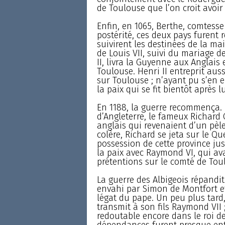
de Toulouse que l’on croit avoir
Enfin, en 1065, Berthe, comtess
postérité, ces deux pays furent
suivirent les destinées de la mai
de Louis VII, suivi du mariage de
II, livra la Guyenne aux Anglais
Toulouse. Henri II entreprit au
sur Toulouse ; n’ayant pu s’en e
la paix qui se fit bientôt après 
En 1188, la guerre recommença. R
d’Angleterre, le fameux Richard 
anglais qui revenaient d’un pèl
colère, Richard se jeta sur le Qu
possession de cette province jusq
la paix avec Raymond VI, qui av
prétentions sur le comté de Toul
La guerre des Albigeois répandit
envahi par Simon de Montfort et
légat du pape. Un peu plus tard,
transmit à son fils Raymond VII 
redoutable encore dans le roi d
dépendances furent presque en