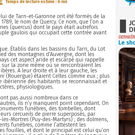
Temps de lecture estimé : 6 mn
lui de Tarn-et-Garonne ont été formés de la
J
t 1789, le nom de Quercy. Ce nom, que l’on a
nes (
quercus
) dont le pays était autrefois
D
euple gaulois qui occupait cette contrée avant
DERNIÈR
Le sho
que. Établis dans les bassins du Tarn, du Lot
ied des montagnes d’Auvergne, dont les
ays cet aspect aride et escarpé qui rappelle
nt sur la zone même où se rencontraient les
ibères. A leur droite et à leur gauche, les
ni
(Rouergue) étaient Celtes comme eux ; plus
ne ibérienne des habitants se reconnaissait et
ctères, physiologiques.
sont pas aussi nombreux dans ce
autres, ils n’y manquent point cependant. On
monuments funèbres, des tombelles, dont
urs cercueils de pierre superposés, par
-les-Martres
(Puy-des-Martyrs) ; des dolmens,
ts funèbres, comme l’attestent les
s fouilles, et dont le principal est celui qu’on