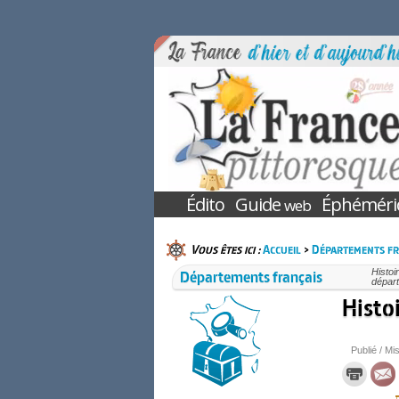
Édito
Guide
Éphéméri
web
Vous êtes ici :
Accueil
>
Départements fr
Départements français
Histoi
départ
Histo
Publié / Mis