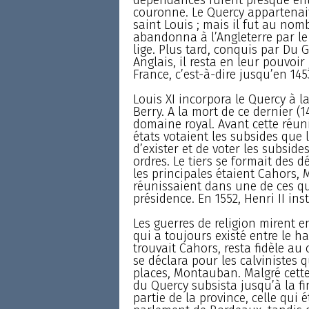
couronne. Le Quercy appartenait
saint Louis ; mais il fut au no
abandonna à l’Angleterre par le
lige. Plus tard, conquis par Du G
Anglais, il resta en leur pouvoir
France, c’est-à-dire jusqu’en 145
Louis XI incorpora le Quercy à l
Berry. A la mort de ce dernier (1
domaine royal. Avant cette réuni
états votaient les subsides que 
d’exister et de voter les subside
ordres. Le tiers se formait des 
les principales étaient Cahors, 
réunissaient dans une de ces qua
présidence. En 1552, Henri II ins
Les guerres de religion mirent 
qui a toujours existé entre le h
trouvait Cahors, resta fidèle au 
se déclara pour les calvinistes q
places, Montauban. Malgré cette 
du Quercy subsista jusqu’à la fi
partie de la province, celle qui 