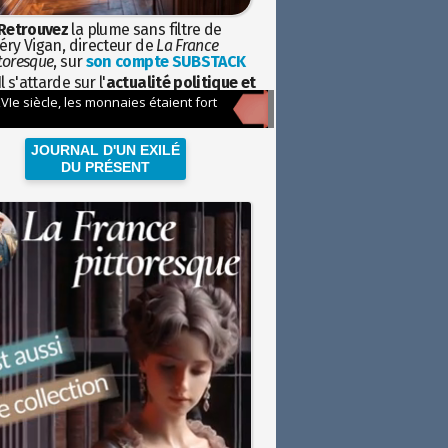
Retrouvez
la plume sans filtre de
éry Vigan, directeur de
La France
toresque
, sur
son compte SUBSTACK
l s'attarde sur l'
actualité politique et
ciétale
avec la hauteur de vue de
istoire
JOURNAL D'UN EXILÉ
DU PRÉSENT