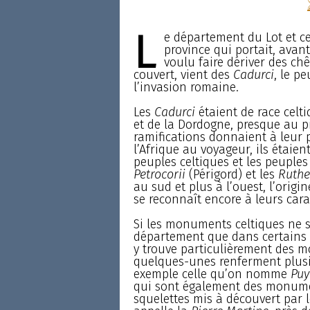
L
e département du Lot et ce
province qui portait, avan
voulu faire dériver des chê
couvert, vient des
Cadurci
, le p
l’invasion romaine.
Les
Cadurci
étaient de race celti
et de la Dordogne, presque au p
ramifications donnaient à leur p
l’Afrique au voyageur, ils étaie
peuples celtiques et les peuples 
Petrocorii
(Périgord) et les
Ruthe
au sud et plus à l’ouest, l’origi
se reconnaît encore à leurs cara
Si les monuments celtiques ne 
département que dans certains 
y trouve particulièrement des 
quelques-unes renferment plusie
exemple celle qu’on nomme
Puy
qui sont également des monumen
squelettes mis à découvert par le