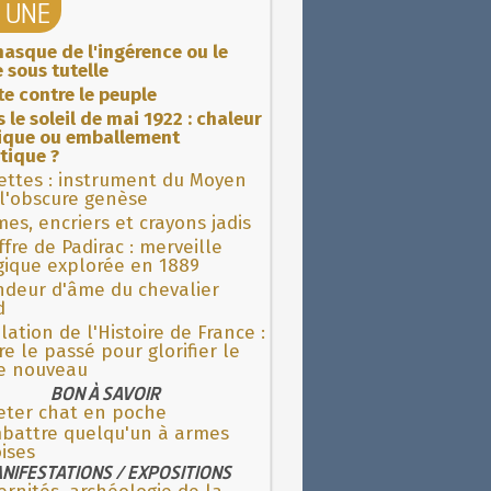
A UNE
asque de l'ingérence ou le
 sous tutelle
ite contre le peuple
 le soleil de mai 1922 : chaleur
rique ou emballement
tique ?
ettes : instrument du Moyen
l'obscure genèse
es, encriers et crayons jadis
fre de Padirac : merveille
gique explorée en 1889
ndeur d'âme du chevalier
d
lation de l'Histoire de France :
re le passé pour glorifier le
 nouveau
BON À SAVOIR
eter chat en poche
battre quelqu'un à armes
ises
NIFESTATIONS / EXPOSITIONS