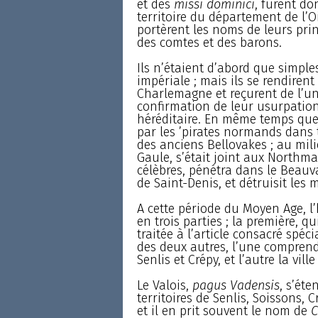
et des
missi dominici
, furent do
territoire du département de l’O
portèrent les noms de leurs princ
des comtes et des barons.
Ils n’étaient d’abord que simple
impériale ; mais ils se rendiren
Charlemagne et reçurent de l’un 
confirmation de leur usurpation 
héréditaire. En même temps que
par les ’pirates normands dans t
des anciens Bellovakes ; au mili
Gaule, s’était joint aux Northma
célèbres, pénétra dans le Beauva
de Saint-Denis, et détruisit les
A cette période du Moyen Age, l
en trois parties ; la première, 
traitée à l’article consacré spéc
des deux autres, l’une comprend l
Senlis et Crépy, et l’autre la vil
Le Valois,
pagus Vadensis
, s’éte
territoires de Senlis, Soissons, C
et il en prit souvent le nom de
C