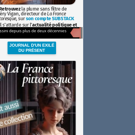
Retrouvez
la plume sans filtre de
éry Vigan, directeur de
La France
toresque
, sur
son compte SUBSTACK
l s'attarde sur l'
actualité politique et
ciétale
avec la hauteur de vue de
istoire
JOURNAL D'UN EXILÉ
DU PRÉSENT