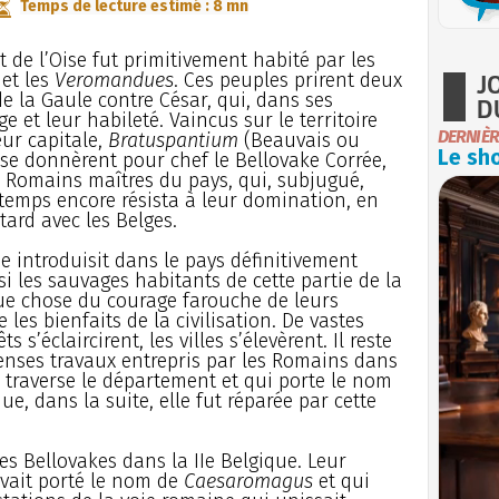
Temps de lecture estimé : 8 mn
 de l’Oise fut primitivement habité par les
J
et les
Veromandues
. Ces peuples prirent deux
e la Gaule contre César, qui, dans ses
D
ge et leur habileté. Vaincus sur le territoire
DERNIÈR
eur capitale,
Bratuspantium
(Beauvais ou
Le sho
s se donnèrent pour chef le Bellovake Corrée,
s Romains maîtres du pays, qui, subjugué,
emps encore résista à leur domination, en
 tard avec les Belges.
e introduisit dans le pays définitivement
si les sauvages habitants de cette partie de la
ue chose du courage farouche de leurs
 les bienfaits de la civilisation. De vastes
s s’éclaircirent, les villes s’élevèrent. Il reste
enses travaux entrepris par les Romains dans
ui traverse le département et qui porte le nom
, dans la suite, elle fut réparée par cette
des Bellovakes dans la IIe Belgique. Leur
avait porté le nom de
Caesaromagus
et qui