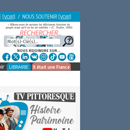
E
/ NOUS SOUTENIR
[VOIR]
[VOIR]
« Hâtons-nous de raconter les délicieuses histoires du
peuple avant qu'il ne les ait oubliées »
(C. Nodier, 1840)
NOUS REJOINDRE SUR...
ir
LIBRAIRIE
Il était une France