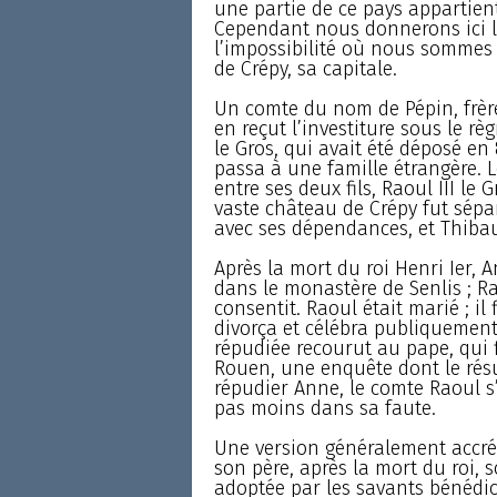
une partie de ce pays appartien
Cependant nous donnerons ici l
l’impossibilité où nous sommes 
de Crépy, sa capitale.
Un comte du nom de Pépin, frèr
en reçut l’investiture sous le r
le Gros, qui avait été déposé en 8
passa à une famille étrangère. L
entre ses deux fils, Raoul III le 
vaste château de Crépy fut sépar
avec ses dépendances, et Thibau
Après la mort du roi Henri Ier, A
dans le monastère de Senlis ; Rao
consentit. Raoul était marié ; il
divorça et célébra publiquemen
répudiée recourut au pape, qui f
Rouen, une enquête dont le résu
répudier Anne, le comte Raoul s’
pas moins dans sa faute.
Une version généralement accréd
son père, après la mort du roi, 
adoptée par les savants bénédict