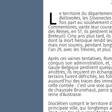
L
e territoire du département
Bellovakes
, les
Silvanectes
fois part au soulèvement d
Commentaires
, vante leur coura
des Rèmes, en 57, ils perdirent l
Breteuil). Cinq ans plus tard, il
dont la mort héroïque rendit le
mais non soumis, pendant longt
l’an 29, avec les Trévires, et plus
Après ces vaines tentatives, Rom
conquis son administration, et, 
Gaule-Belgique perdirent quelq
ancêtres, ils reçurent en échange
terrains furent défrichés, les forêt
aujourd’hui des traces des imm
cette contrée : c’est une voie q
de chaussée Brunehaut, parce que
reine d’Austrasie.
Dioclétien comprit le territoire 
principale ville, qui longtemps 