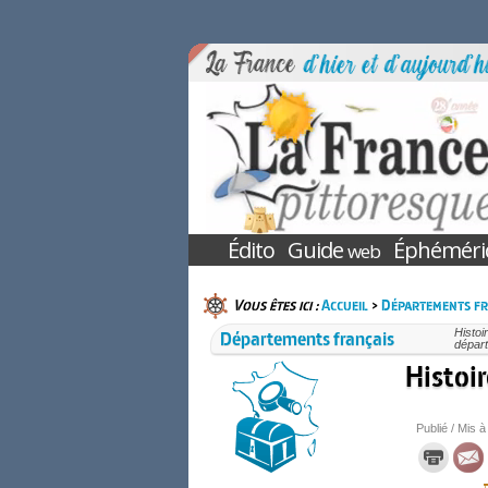
Édito
Guide
Éphéméri
web
Vous êtes ici :
Accueil
>
Départements fr
Départements français
Histoi
départ
Histoi
Publié / Mis à