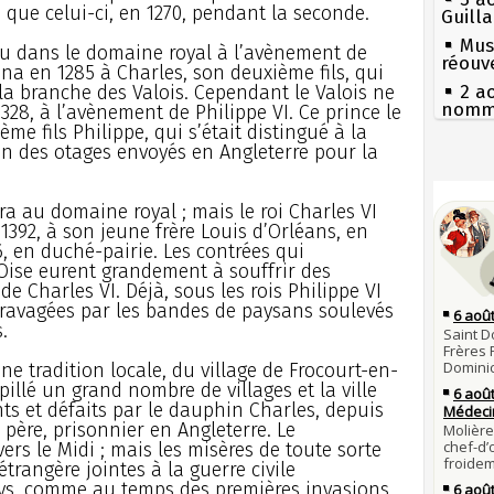
i que celui-ci, en 1270, pendant la seconde.
Guill
Mus
au dans le domaine royal à l’avènement de
réouv
nna en 1285 à Charles, son deuxième fils, qui
e la branche des Valois. Cependant le Valois ne
2 a
nommé
328, à l’avènement de Philippe VI. Ce prince le
 fils Philippe, qui s’était distingué à la
1er 
l’un des otages envoyés en Angleterre pour la
poign
Cléme
Séc
canicu
31 j
tra au domaine royal ; mais le roi Charles VI
les m
27 
1392, à son jeune frère Louis d’Orléans, en
en fo
Ravail
6, en duché-pairie. Les contrées qui
30 j
Pie
Oise eurent grandement à souffrir des
Poula
mous
 Charles VI. Déjà, sous les rois Philippe VI
Poula
é ravagées par les bandes de paysans soulevés
Qui
.
29 j
Tout
la pr
atten
une tradition locale, du village de Frocourt-en-
28 j
Fran
pillé un grand nombre de villages et la ville
Robes
mort 
ints et défaits par le dauphin Charles, depuis
compl
Lan
 père, prisonnier en Angleterre. Le
son é
27 j
ers le Midi ; mais les misères de toute sorte
Bouvin
Gaulo
étrangère jointes à la guerre civile
l'empe
ys, comme au temps des premières invasions
Bie