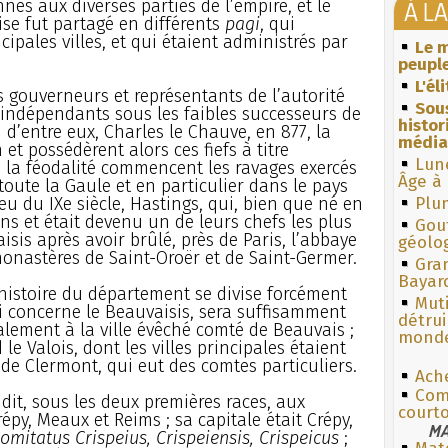
nnés aux diverses parties de l’empire, et le
À L
ise fut partagé en différents
pagi
, qui
ipales villes, et qui étaient administrés par
Le m
peuple
L'él
s gouverneurs et représentants de l’autorité
Sous
t indépendants sous les faibles successeurs de
histo
d’entre eux, Charles le Chauve, en 877, la
média
et possédèrent alors ces fiefs à titre
Lun
 la féodalité commencent les ravages exercés
Âge à 
oute la Gaule et en particulier dans le pays
eu du IXe siècle, Hastings, qui, bien que né en
Plum
ns et était devenu un de leurs chefs les plus
Gouf
isis après avoir brûlé, près de Paris, l’abbaye
géolo
 monastères de Saint-Oroër et de Saint-Germer.
Gra
Bayar
’histoire du département se divise forcément
Muti
qui concerne le Beauvaisis, sera suffisamment
détrui
ialement à la ville évêché comté de Beauvais ;
monde
e Valois, dont les villes principales étaient
le de Clermont, qui eut des comtes particuliers.
Ach
Com
ndit, sous les deux premières races, aux
courto
répy, Meaux et Reims ; sa capitale était Crépy,
MA
omitatus Crispeius, Crispeiensis, Crispeicus
;