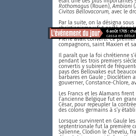
était une des plus importantes s
Rothomagus
(Rouen),
Ambiani
(
Civitas Bellovacorum,
avec le dro
Par la suite, on la désigna sou
christianisme y fut porté dans le
Lucien, fils, disait-on, d’un sé
Pierre avait converti. Ce premie
compagnons, saint Maxien et sain
Il paraît que la foi chrétienne s’
pendant les trois premiers siècl
convertis y subirent de fréquen
pays des Bellovakes eut beaucou
barbares en Gaule ; Dioclétien a
gouverner, Constance-Chlore, ave
Les Francs et les Alamans firent
l’ancienne Belgique fut en grand
César, pour repeupler la contrée
des colons germains à s’y établir
Lorsque survinrent en Gaule les 
septentrionale fut la première con
Salienne, Clodion le Chevelu, 