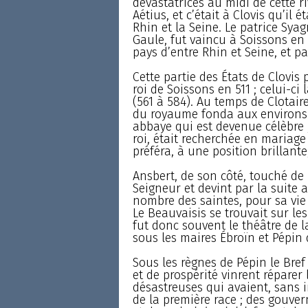
dévastatrices au midi de cette ri
Aétius, et c’était à Clovis qu’il é
Rhin et la Seine. Le patrice Sya
Gaule, fut vaincu à Soissons en
pays d’entre Rhin et Seine, et p
Cette partie des États de Clovis 
roi de Soissons en 511 ; celui-ci
(561 à 584). Au temps de Clotaire
du royaume fonda aux environs 
abbaye qui est devenue célèbre ;
roi, était recherchée en mariage
préféra, à une position brillante
Ansbert, de son côté, touché de 
Seigneur et devint par la suit
nombre des saintes, pour sa vie
Le Beauvaisis se trouvait sur les 
fut donc souvent le théâtre de l
sous les maires Ébroïn et Pépin d
Sous les règnes de Pépin le Bre
et de prospérité vinrent réparer
désastreuses qui avaient, sans i
de la première race ; des gouver