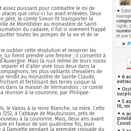
ut assez puissant pour combattre le roi de
Édité
 places que celui-ci lui avait enlevées. Deux
ouvrage
 père, le comte Simon fit transporter la
compren
ville de Montdidier au monastère de Saint-
rigide, 
humation du cadavre, il fut si vivement frappé
numéri
 quitter toutes les pompes de la vie et de se
et une 
►
P
e oublier cette résolution et resserrer les
, lui firent prendre une femme ; il consentit à
e d’Auvergne. Mais la nuit même de leurs noces
séparer et d’aller vivre tous deux dans la
s compagnons, les plus vaillants chevaliers de
et se rendit au monastère de Sainte-Claude,
6 a
extrao
richant et fertilisant des terres jusque-là
alois dans la maison de Vermandois ; ce comté
Occi
a réunion à la couronne, par Philippe-
surpl
5 a
III, r
24, le Valois à la reine Blanche, sa mère. Cette
 1252, à l’abbaye de Maubuisson, près de
4 a
privi
e nouveau à la couronne. Mais, deux ans avant
Const
core en faveur de son quatrième fils, Jean
né à Damiette pendant la première croisade du
3 a