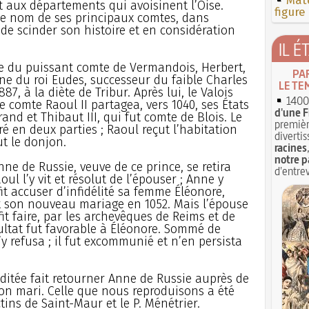
Mate
t aux départements qui avoisinent l’Oise.
figure
e nom de ses principaux comtes, dans
de scinder son histoire et en considération
IL É
e du puissant comte de Vermandois, Herbert,
PA
ègne du roi Eudes, successeur du faible Charles
LE TE
87, à la diète de Tribur. Après lui, le Valois
1400 
e comte Raoul II partagea, vers 1040, ses États
d'une F
Grand et Thibaut III, qui fut comte de Blois. Le
premièr
é en deux parties ; Raoul reçut l’habitation
divertis
t le donjon.
racines
notre p
nne de Russie, veuve de ce prince, se retira
d'entrev
ul l’y vit et résolut de l’épouser ; Anne y
 fit accuser d’infidélité sa femme Éléonore,
t son nouveau mariage en 1052. Mais l’épouse
it faire, par les archevêques de Reims et de
ltat fut favorable à Éléonore. Sommé de
y refusa ; il fut excommunié et n’en persista
itée fait retourner Anne de Russie auprès de
son mari. Celle que nous reproduisons a été
ins de Saint-Maur et le P. Ménétrier.