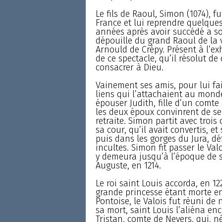
Le fils de Raoul, Simon (1074), f
France et lui reprendre quelques
années après avoir succédé a son
dépouille du grand Raoul de la 
Arnould de Crépy. Présent à l’ex
de ce spectacle, qu’il résolut de
consacrer à Dieu.
Vainement ses amis, pour lui fair
liens qui l’attachaient au monde
épouser Judith, fille d’un comt
les deux époux convinrent de se 
retraite. Simon partit avec troi
sa cour, qu’il avait convertis, 
puis dans les gorges du Jura, déf
incultes. Simon fit passer le V
y demeura jusqu’à l’époque de s
Auguste, en 1214.
Le roi saint Louis accorda, en 12
grande princesse étant morte en
Pontoise, le Valois fut réuni d
sa mort, saint Louis l’aliéna en
Tristan, comte de Nevers, qui, 