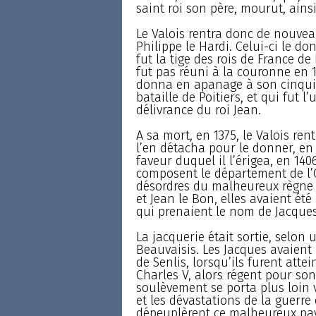
saint roi son père, mourut, ains
Le Valois rentra donc de nouve
Philippe le Hardi. Celui-ci le do
fut la tige des rois de France d
fut pas réuni à la couronne en 1
donna en apanage à son cinquième
bataille de Poitiers, et qui fut 
délivrance du roi Jean.
A sa mort, en 1375, le Valois ren
l’en détacha pour le donner, en 
faveur duquel il l’érigea, en 140
composent le département de l’
désordres du malheureux règne de
et Jean le Bon, elles avaient ét
qui prenaient le nom de Jacques
La jacquerie était sortie, selon 
Beauvaisis. Les Jacques avaient 
de Senlis, lorsqu’ils furent atte
Charles V, alors régent pour son
soulèvement se porta plus loin v
et les dévastations de la guerre 
dépeuplèrent ce malheureux pa