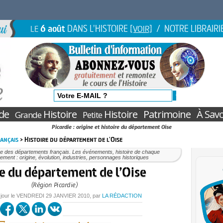
6 août
DANS L'HISTOIRE
/ NOTRE LIBRAIRI
LE
[VOIR]
de
Histoire
Histoire
Patrimoine
À Savo
Grande
Petite
Picardie : origine et histoire du département Oise
ançais
> Histoire du département de l'Oise
re des départements français. Les événements, histoire de chaque
ement : origine, évolution, industries, personnages historiques
re du département de l’Oise
(Région Picardie)
 jour le
VENDREDI
29 JANVIER 2010
, par
LA RÉDACTION