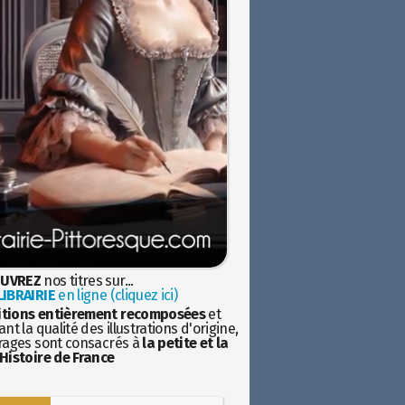
UVREZ
nos titres sur...
IBRAIRIE
en ligne (cliquez ici)
itions entièrement recomposées
et
nt la qualité des illustrations d'origine,
rages sont consacrés à
la petite et la
Histoire de France