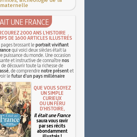
rnités, archéologie de la
 maternelle
TAIT UNE FRANCE
RCOUREZ 2000 ANS L'HISTOIRE
MPS DE 1600 ARTICLES ILLUSTRÉS
pages brossant le
portrait vivifiant
rance
qui voici deux siècles était la
e puissance du monde. Une occasion
sante et instructive de connaître
nos
, de découvrir toute la richesse de
assé
, de comprendre
notre présent
et
oir le
futur d'un pays millénaire
QUE VOUS SOYEZ
UN SIMPLE
CURIEUX
OU UN FÉRU
D'HISTOIRE,
Il était une France
saura vous ravir
par ses récits
abondamment
illustrés !