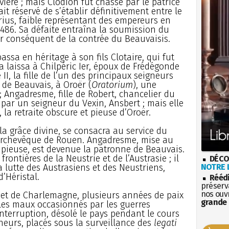
vière ; mais Clodion fut chassé par le patrice
tait réservé de s’établir définitivement entre le
grius, faible représentant des empereurs en
 486. Sa défaite entraîna la soumission du
ar conséquent de la contrée du Beauvaisis.
passa en héritage à son fils Clotaire, qui fut
 la laissa à Chilpéric Ier, époux de Frédégonde
 II, la fille de l’un des principaux seigneurs
de Beauvais, à Oroër (
Oratorium
), une
 Angadresme, fille de Robert, chancelier du
 par un seigneur du Vexin, Ansbert ; mais elle
, la retraite obscure et pieuse d’Oroër.
la grâce divine, se consacra au service du
e archevêque de Rouen. Angadresme, mise au
 pieuse, est devenue la patronne de Beauvais.
frontières de la Neustrie et de l’Austrasie ; il
DÉCO
a lutte des Austrasiens et des Neustriens,
NOTRE L
’Héristal.
Rééd
préserva
nos ouv
f et de Charlemagne, plusieurs années de paix
grande 
 les maux occasionnés par les guerres
nterruption, désolé le pays pendant le cours
neurs, placés sous la surveillance des
legati