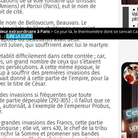
tations de la voie romaine qui unissait
Amiens) et
Parisii
(Paris), eut le nom de
it de cité.
Val
pit
s le nom de
Bellovacum
, Beauvais. Le
I
 Ier siècle de l’ère chrétienne par saint
so
nateur romain du nom de Lucius, que saint
l'H
r apôtre du Beauvaisis avait deux
t Julien, qui souffrirent avec lui le martyre.
établit difficilement dans cette contrée ; car,
es, un grand nombre de ceux qui s’étaient
tes persécutions. A cette même époque, le
p à souffrir des premières invasions des
vait donné à cette partie de l’empire, pour la
c le titre de César.
 des invasions si fréquentes que toute
e partie dépeuplée (292-305) ; il fallut que ce
, autorisât, à l’exemple de l’empereur Probus,
.
grandes invasions des Francs, cette partie
quise ; elle vit, vers 430, le chef de la tribu
franchir la Somme et promener ses bandes