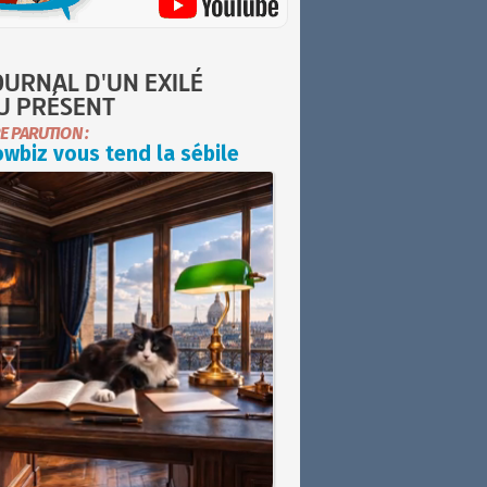
OURNAL D'UN EXILÉ
U PRÉSENT
E PARUTION :
wbiz vous tend la sébile