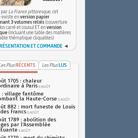
 par
La France pittoresque
, cet
 existe en
version papier
ant 3 volumes reliés
(couverture
dos carré et cousu) ET en
version
que
(incluant une table des matières
table thématique cliquables)
RÉSENTATION ET COMMANDE
◄
Les Plus
RÉCENTS
Les Plus
LUS
oût 1705 : chaleur
rdinaire à Paris
6 AOÛT
 : village fantôme
ombant la Haute-Corse
5 AOÛT
oût 882 : mort funeste de Louis
oi des Francs
5 AOÛT
oût 1789 : abolition des
lèges par l'Assemblée
ituante
4 AOÛT
oût 1770 : mort du chimiste