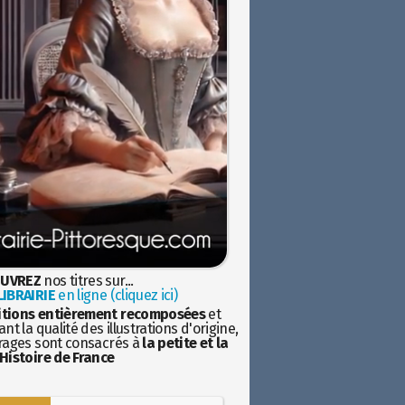
UVREZ
nos titres sur...
IBRAIRIE
en ligne (cliquez ici)
itions entièrement recomposées
et
nt la qualité des illustrations d'origine,
rages sont consacrés à
la petite et la
Histoire de France