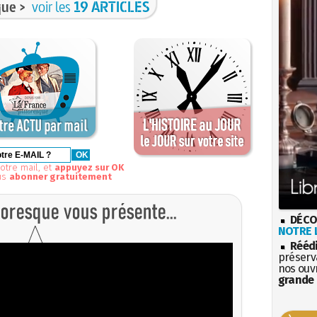
ue >
voir les
19 ARTICLES
otre mail, et
appuyez sur OK
us
abonner gratuitement
DÉCO
NOTRE L
Rééd
préserva
nos ouv
grande 