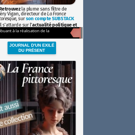
Retrouvez
la plume sans filtre de
éry Vigan, directeur de
La France
toresque
, sur
son compte SUBSTACK
l s'attarde sur l'
actualité politique et
ciétale
avec la hauteur de vue de
istoire
JOURNAL D'UN EXILÉ
DU PRÉSENT