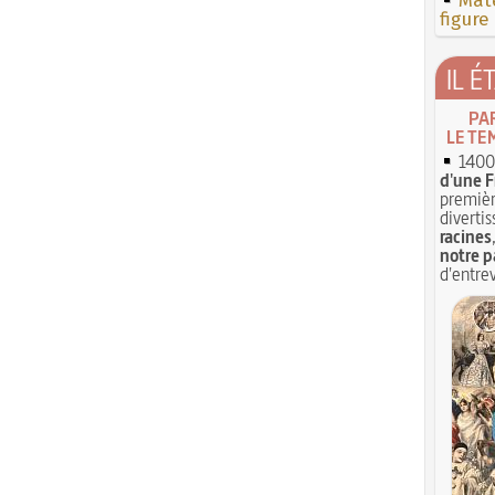
Mate
figure
IL É
PA
LE TE
1400 
d'une F
premièr
divertis
racines
notre p
d'entrev