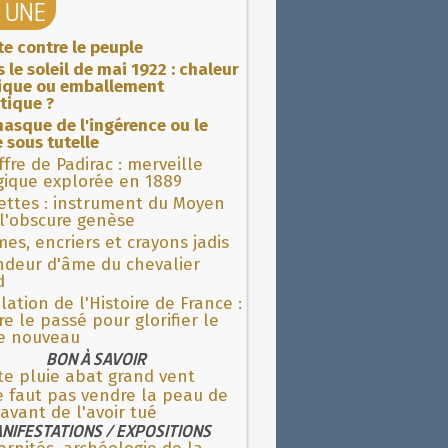
A UNE
ite contre le peuple
 le soleil de mai 1922 : chaleur
rique ou emballement
tique ?
asque de l'ingérence ou le
 sous tutelle
fre de Padirac : merveille
gique explorée en 1889
ettes : instrument du Moyen
l'obscure genèse
es, encriers et crayons jadis
ndeur d'âme du chevalier
d
lation de l'Histoire de France :
re le passé pour glorifier le
 nouveau
BON À SAVOIR
te pluie abat grand vent
e faut pas vendre la peau de
 avant de l'avoir tué
NIFESTATIONS / EXPOSITIONS