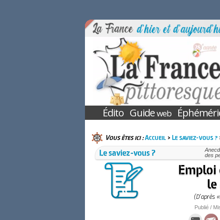
Édito
Guide
Éphéméri
web
Vous êtes ici :
Accueil
>
Le saviez-vous ?
Le saviez-vous ?
Anecdo
des p
Emploi 
le
(D’après 
Publié / Mi