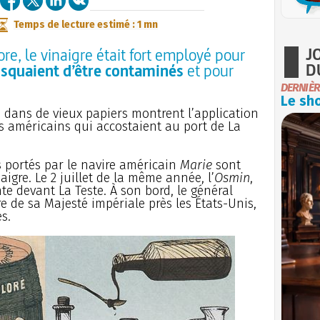
Temps de lecture estimé : 1 mn
J
re, le vinaigre était fort employé pour
D
risquaient d’être contaminés
et pour
DERNIÈR
Le sho
 dans de vieux papiers montrent l’application
s américains qui accostaient au port de La
es portés par le navire américain
Marie
sont
igre. Le 2 juillet de la même année, l’
Osmin
,
te devant La Teste. À son bord, le général
e de sa Majesté impériale près les États-Unis,
s.