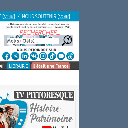
E
/ NOUS SOUTENIR
[VOIR]
[VOIR]
« Hâtons-nous de raconter les délicieuses histoires du
peuple avant qu'il ne les ait oubliées »
(C. Nodier, 1840)
NOUS REJOINDRE SUR...
ir
LIBRAIRIE
Il était une France