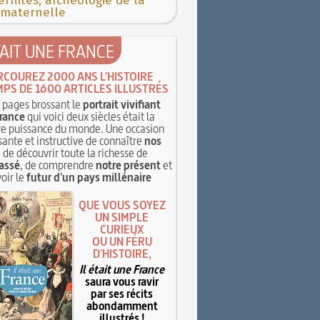
rnités, archéologie de la
 maternelle
TAIT UNE FRANCE
RCOUREZ 2000 ANS L'HISTOIRE
MPS DE 1600 ARTICLES ILLUSTRÉS
pages brossant le
portrait vivifiant
rance
qui voici deux siècles était la
e puissance du monde. Une occasion
sante et instructive de connaître
nos
, de découvrir toute la richesse de
assé
, de comprendre
notre présent
et
oir le
futur d'un pays millénaire
QUE VOUS SOYEZ
UN SIMPLE
CURIEUX
OU UN FÉRU
D'HISTOIRE,
Il était une France
saura vous ravir
par ses récits
abondamment
illustrés !