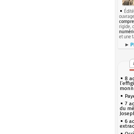
Édité
ouvrage
compren
rigide, 
numéri
et une 
►
P
8 ao
l’effi
monn
Pay
7 a
du mé
Josep
6 a
extrao
Occi