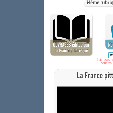
Même rubriq
Saisissez v
pour vo