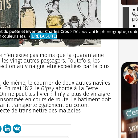
Val
pit
I
so
l'H
e n’en exige pas moins que la quarantaine
les vingt autres passagers. Toutefois, les
ction au vinaigre, être expédiées par la plus
12, de même, le courrier de deux autres navires
. En mai 1812, le
Gipsy
aborde à La Teste
n ne peut les livrer : il n’y a plus de vinaigre
consommée en cours de route. Le bâtiment doit
car il transporte également du coton,
te de transmettre des maladies