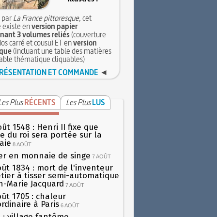
 par
La France pittoresque
, cet
 existe en
version papier
ant 3 volumes reliés
(couverture
dos carré et cousu) ET en
version
que
(incluant une table des matières
table thématique cliquables)
RÉSENTATION ET COMMANDE
◄
Les Plus
RÉCENTS
Les Plus
LUS
ût 1548 : Henri II fixe que
gie du roi sera portée sur la
aie
8 AOÛT
er en monnaie de singe
7 AOÛT
oût 1834 : mort de l'inventeur
tier à tisser semi-automatique
h-Marie Jacquard
7 AOÛT
oût 1705 : chaleur
rdinaire à Paris
6 AOÛT
 : village fantôme