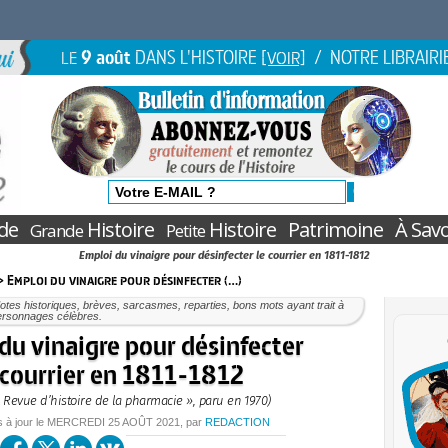
9 août
DANS L'HISTOIRE
/ NOTRE LIBRAIRI
LE
[VOIR]
de
Histoire
Histoire
Patrimoine
À Savo
Grande
Petite
Emploi du vinaigre pour désinfecter le courrier en 1811-1812
> Emploi du vinaigre pour désinfecter (…)
tes historiques, brèves, sarcasmes, reparties, bons mots ayant trait à
ersonnages célèbres.
du vinaigre pour désinfecter
 courrier en 1811-1812
« Revue d’histoire de la pharmacie », paru en 1970)
s à jour le
MERCREDI
25 AOÛT 2021
, par
REDACTION