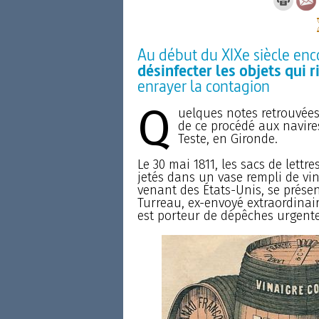
Au début du XIXe siècle enco
désinfecter les objets qui 
enrayer la contagion
Q
uelques notes retrouvées
de ce procédé aux navire
Teste, en Gironde.
Le 30 mai 1811, les sacs de lettr
jetés dans un vase rempli de vina
venant des États-Unis, se présen
Turreau, ex-envoyé extraordinair
est porteur de dépêches urgente