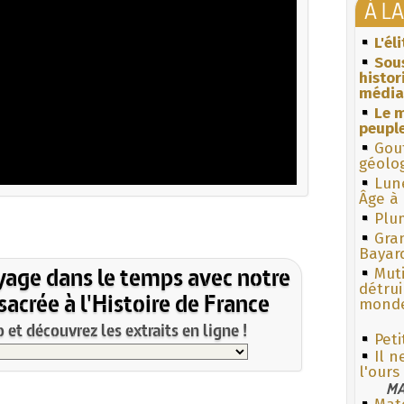
À L
L'él
Sous
histo
média
Le m
peuple
Gouf
géolo
Lun
Âge à 
Plum
Gra
Bayar
yage dans le temps avec notre
Muti
détrui
acrée à l'Histoire de France
monde
et découvrez les extraits en ligne !
Peti
Il n
l'ours
MA