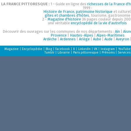
LA FRANCE PITTORESQUE :
1 - Guide en ligne des
richesses de la France d'h
1999 :
Histoire de France, patrimoine historique
et culturel
gîtes et chambres d'hôtes
, tourisme, gastronomie
2 -
Magazine d'histoire
36 pages couleur depuis 200
une véritable
encyclopédie de la vie d'autrefois
Découvrir des ouvrages sur les communes de nos départements :
Ain
|
Aisn
Provence
|
Hautes-Alpes
|
Alpes-Maritimes
Ardèche
|
Ardennes
|
Ariège
|
Aube
|
Aude
|
Aveyron
Magazine
|
Encyclopédie
|
Blog
|
Facebook
|
X
|
LinkedIn
|
VK
|
Instagram
|
YouTube
Tumblr
|
Librairie
|
Paris pittoresque
|
Prénoms
|
Services