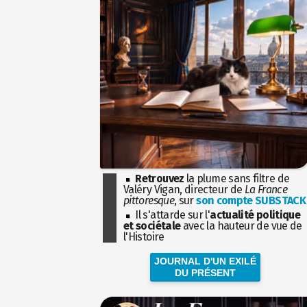
Retrouvez
la plume sans filtre de
Valéry Vigan, directeur de
La France
pittoresque
, sur
son compte SUBSTACK
Il s'attarde sur l'
actualité politique
et sociétale
avec la hauteur de vue de
l'Histoire
JOURNAL D'UN EXILÉ
DU PRÉSENT