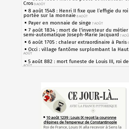
Cros
9 AOÛT
8 août 1548 : Henri II fixe que l’effigie du ro
portée sur la monnaie
8 AOÛT
Payer en monnaie de singe
7 AOÛT
7 août 1834 : mort de l'inventeur du métier 
semi-automatique Joseph-Marie Jacquard
7 AO
6 août 1705 : chaleur extraordinaire à Paris
Occi : village fantôme surplombant la Hau
AOÛT
5 août 882 : mort funeste de Louis III, roi d
AOÛT
4 août 1789 : abolition des privilèges par
l'Assemblée Constituante
4 AOÛT
Sécheresses (Grandes), étés caniculaires à 
3 août 1770 : mort du chimiste Guillaume-F
les siècles
Rouelle
3 AOÛT
27 mai 1610 : supplice de François Ravaillac
Musée Jean de La Fontaine : réouverture a
du roi Henri IV
rénovation
2 AOÛT
Pierre qui roule n'amasse pas mousse
2 août 1802 : Bonaparte est nommé consul 
Qui aime bien châtie bien
AOÛT
Tout vient à point à qui sait attendre
1er août 1589 : Henri III est poignardé à Sa
François II (né le 19 janvier 1544, mort le 
par Jacques Clément, moine jacobin
1ER AOÛT