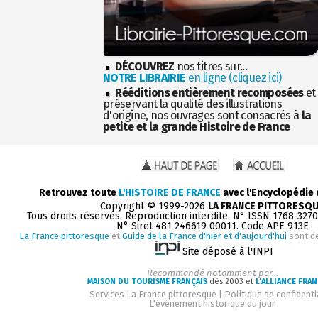
DÉCOUVREZ
nos titres sur...
NOTRE LIBRAIRIE
en ligne (cliquez ici)
Rééditions entièrement recomposées
et
préservant la qualité des illustrations
d'origine, nos ouvrages sont consacrés à
la
petite et la grande Histoire de France
Retrouvez toute
L'HISTOIRE DE FRANCE
avec l'Encyclopédie
Copyright © 1999-2026
LA FRANCE PITTORESQ
Tous droits réservés. Reproduction interdite. N° ISSN 1768-327
N° Siret 481 246619 00011. Code APE 913E
La France pittoresque
et
Guide de la France d'hier et d'aujourd'hui
sont d
Site déposé à l'INPI
Recommandé notamment par...
MAISON DU TOURISME FRANÇAIS
dès 2003 et
L'ALLIANCE FRAN
Services La France pittoresque
|
Politique de confidenti
L'événement historique du jour