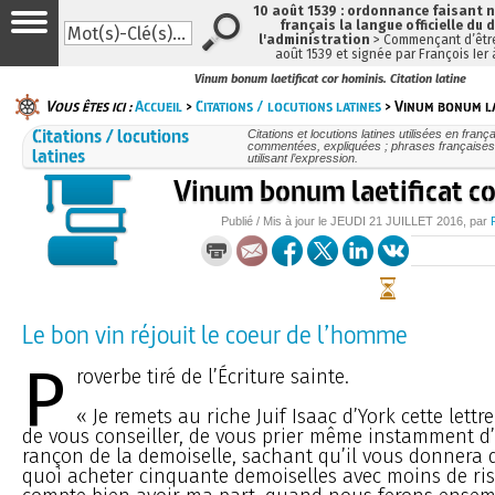
10 août 1539 : ordonnance faisant
français la langue officielle du 
l'administration
> Commençant d’être
août 1539 et signée par François Ier
Vinum bonum laetificat cor hominis. Citation latine
Vous êtes ici :
Accueil
>
Citations / locutions latines
> Vinum bonum la
Citations / locutions
Citations et locutions latines utilisées en frança
commentées, expliquées ; phrases françaises
latines
utilisant l’expression.
Vinum bonum laetificat co
Publié / Mis à jour le
JEUDI
21 JUILLET 2016
, par
Le bon vin réjouit le coeur de l’homme
P
roverbe tiré de l’Écriture sainte.
« Je remets au riche Juif Isaac d’York cette lettr
de vous conseiller, de vous prier même instamment d’
rançon de la demoiselle, sachant qu’il vous donnera d
quoi acheter cinquante demoiselles avec moins de ris