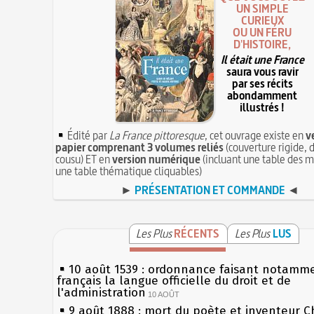
UN SIMPLE
CURIEUX
OU UN FÉRU
D'HISTOIRE,
Il était une France
saura vous ravir
par ses récits
abondamment
illustrés !
Édité par
La France pittoresque
, cet ouvrage existe en
v
papier comprenant 3 volumes reliés
(couverture rigide, d
cousu) ET en
version numérique
(incluant une table des m
une table thématique cliquables)
►
PRÉSENTATION ET COMMANDE
◄
Les Plus
RÉCENTS
Les Plus
LUS
10 août 1539 : ordonnance faisant notamm
français la langue officielle du droit et de
l'administration
10 AOÛT
9 août 1888 : mort du poète et inventeur C