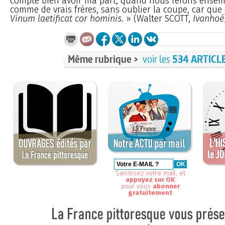
compte bien avoir ma part, quand nous ferons ensemb
comme de vrais frères, sans oublier la coupe, car que d
Vinum laetificat cor hominis
. » (Walter SCOTT,
Ivanhoé
Même rubrique >
voir les
534 ARTICL
Saisissez votre mail, et
appuyez sur OK
pour vous
abonner
gratuitement