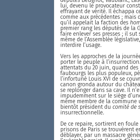
lui, devenu le provocateur const
effrayant de vérité. Il échappa 
comme aux précédentes ; mais de
qu’il appelait la faction des
hom
premier rang les députés de la G
faire enlever ses presses ; il su
même de l’Assemblée législative,
interdire l’usage.
Vers les approches de la journé
porter le peuple à l’insurrection
attentats du 20 juin, quand des
faubourgs les plus populeux, pén
l’infortuné Louis XVI de se cou
canon gronda autour du château
se replonger dans sa cave. Il n’e
impudemment sur le siège d’une 
même membre de la commune usu
bientôt président du
comité de s
insurrectionnelle.
De ce repaire, sortirent en foule
prisons de Paris se trouvèrent 
déblayer, par un massacre génér