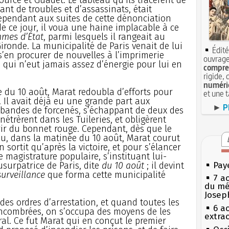
ant de troubles et d’assassinats, était
cependant aux suites de cette dénonciation
 ce jour, il voua une haine implacable à ce
mes d’État
, parmi lesquels il rangeait au
ironde. La municipalité de Paris venait de lui
Édité
t s’en procurer de nouvelles à l’imprimerie
ouvrage
 qui n’eut jamais assez d’énergie pour lui en
compren
rigide, 
numéri
e du 10 août, Marat redoubla d’efforts pour
et une 
. Il avait déjà eu une grande part aux
►
P
 bandes de forcenés, s’échappant de deux des
étrèrent dans les Tuileries, et obligèrent
vrir du bonnet rouge. Cependant, dès que le
, dans la matinée du 10 août, Marat courut
n sortit qu’après la victoire, et pour s’élancer
magistrature populaire, s’instituant lui-
rpatrice de Paris, dite
du 10 août
; il devint
Pay
urveillance
que forma cette municipalité
7 a
du mé
Josep
 des ordres d’arrestation, et quand toutes les
6 a
encombrées, on s’occupa des moyens de les
extrao
al. Ce fut Marat qui en conçut le premier