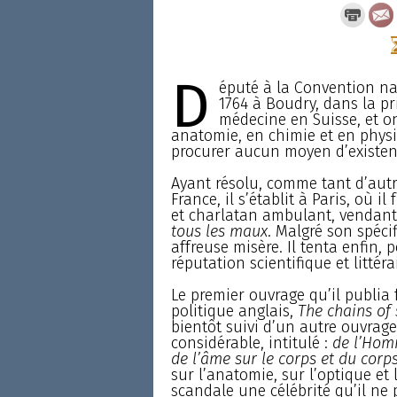
D
éputé à la Convention na
1764 à Boudry, dans la pr
médecine en Suisse, et o
anatomie, en chimie et en physiq
procurer aucun moyen d’existen
Ayant résolu, comme tant d’autr
France, il s’établit à Paris, où
et charlatan ambulant, vendan
tous les maux
. Malgré son spécif
affreuse misère. Il tenta enfin, p
réputation scientifique et littérai
Le premier ouvrage qu’il publia 
politique anglais,
The chains of 
bientôt suivi d’un autre ouvrag
considérable, intitulé :
de l’Homm
de l’âme sur le corps et du corp
sur l’anatomie, sur l’optique et 
scandale une célébrité qu’il ne p