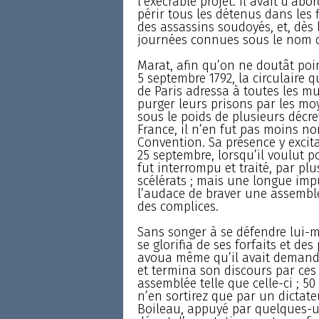
l’exécrable projet. Il avait d’abo
périr tous les détenus dans les 
des assassins soudoyés, et, dè
journées connues sous le nom 
Marat, afin qu’on ne doutât point
5 septembre 1792, la circulaire
de Paris adressa à toutes les mu
purger leurs prisons par les mo
sous le poids de plusieurs décre
France, il n’en fut pas moins no
Convention. Sa présence y excit
25 septembre, lorsqu’il voulut po
fut interrompu et traité, par pl
scélérats ; mais une longue imp
l’audace de braver une assemblée
des complices.
Sans songer à se défendre lui-m
se glorifia de ses forfaits et des
avoua même qu’il avait demandé
et termina son discours par ces
assemblée telle que celle-ci ; 5
n’en sortirez que par un dictate
Boileau, appuyé par quelques-un