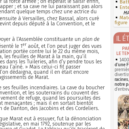
la force armée ; on espérait le saisir enfin,
Batt
apper ; et sa cave ne lui paraissant pas alors
Ent
 pendant quelque temps chez une actrice du
MA
Mate
 ensuite à Versailles, chez Bassal, alors curé
figure
devint depuis député à la Convention, et le
IL É
nvoyer à l’Assemblée constituante un
plan de
er
ésenté le 1
août, et l’on peut juger des vues
PA
iation portée contre lui le 22 du même mois,
LE TE
les feuilles de Marat à la main, qu’il
1400 
es dans les Tuileries, afin d’y pendre tous les
d'une F
au l’aîné. » Mais celui-ci fit passer
premièr
 l’on dédaigna, quand il en était encore
divertis
agissements de Marat.
racines
notre p
 ses feuilles incendiaires. La cave du boucher
d'entrev
nvention, et les souterrains du couvent des
ativement de refuge, quand les poursuites des
nt menaçantes ; mais il en sortait bientôt
n de Danton, des Jacobins et des Cordeliers.
 que Marat eut à essuyer, fut la dénonciation
égislative, en mai 1792, soutenue par les
urce et Guadet. Le tableau qu’ils tracèrent de