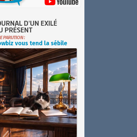
OURNAL D'UN EXILÉ
U PRÉSENT
E PARUTION :
wbiz vous tend la sébile