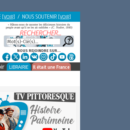
E
/ NOUS SOUTENIR
[VOIR]
[VOIR]
« Hâtons-nous de raconter les délicieuses histoires du
peuple avant qu'il ne les ait oubliées »
(C. Nodier, 1840)
NOUS REJOINDRE SUR...
ir
LIBRAIRIE
Il était une France