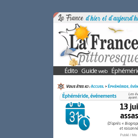
Édito
Guide
Éphéméri
web
Vous êtes ici :
Accueil
>
Éphéméride, évé
Éphéméride, événements
Les év
ayant 
13 ju
assas
(D’après « Biogra
et raisonné
Publié / Mis 