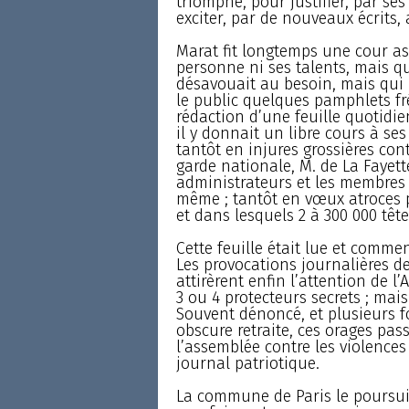
triomphe, pour justifier, par ses 
exciter, par de nouveaux écrits,
Marat fit longtemps une cour as
personne ni ses talents, mais qui
désavouait au besoin, mais qui l
le public quelques pamphlets fré
rédaction d’une feuille quotidie
il y donnait un libre cours à ses
tantôt en injures grossières cont
garde nationale, M. de La Fayette
administrateurs et les membres 
même ; tantôt en vœux atroces 
et dans lesquels 2 à 300 000 tête
Cette feuille était lue et comme
Les provocations journalières de 
attirèrent enfin l’attention de l
3 ou 4 protecteurs secrets ; mais
Souvent dénoncé, et plusieurs fo
obscure retraite, ces orages pa
l’assemblée contre les violences
journal patriotique.
La commune de Paris le poursuivi