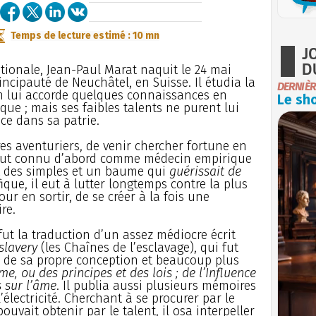
Temps de lecture estimé : 10 mn
J
D
tionale, Jean-Paul Marat naquit le 24 mai
incipauté de Neuchâtel, en Suisse. Il étudia la
DERNIÈR
n lui accorde quelques connaissances en
Le sho
ue ; mais ses faibles talents ne purent lui
ce dans sa patrie.
es aventuriers, de venir chercher fortune en
 il fut connu d’abord comme médecin empirique
t des simples et un baume qui
guérissait de
ique, il eut à lutter longtemps contre la plus
our en sortir, de se créer à la fois une
re.
fut la traduction d’un assez médiocre écrit
slavery
(les Chaînes de l’esclavage), qui fut
e de sa propre conception et beaucoup plus
e, ou des principes et des lois ; de l’Influence
s sur l’âme
. Il publia aussi plusieurs mémoires
l’électricité. Cherchant à se procurer par le
ouvait obtenir par le talent, il osa interpeller