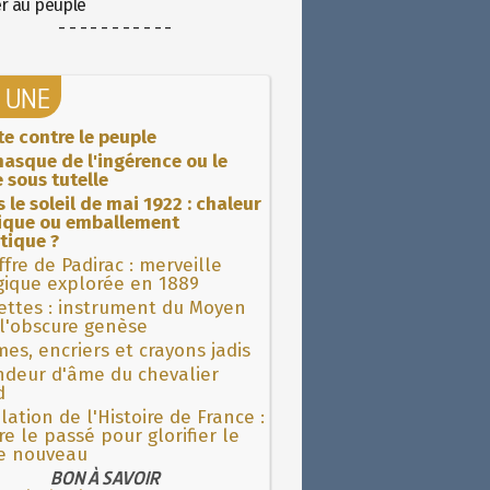
er au peuple
- - - - - - - - - - -
A UNE
ite contre le peuple
asque de l'ingérence ou le
 sous tutelle
 le soleil de mai 1922 : chaleur
rique ou emballement
tique ?
fre de Padirac : merveille
gique explorée en 1889
ettes : instrument du Moyen
l'obscure genèse
es, encriers et crayons jadis
ndeur d'âme du chevalier
d
lation de l'Histoire de France :
re le passé pour glorifier le
 nouveau
BON À SAVOIR