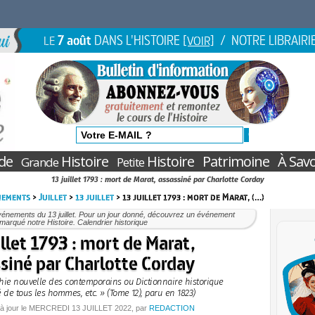
7 août
DANS L'HISTOIRE
/ NOTRE LIBRAIRI
LE
[VOIR]
de
Histoire
Histoire
Patrimoine
À Savo
Grande
Petite
13 juillet 1793 : mort de Marat, assassiné par Charlotte Corday
nements
>
Juillet
>
13 juillet
> 13 juillet 1793 : mort de Marat, (…)
énements du 13 juillet. Pour un jour donné, découvrez un événement
marqué notre Histoire. Calendrier historique
illet 1793 : mort de Marat,
siné par Charlotte Corday
phie nouvelle des contemporains ou Dictionnaire historique
 de tous les hommes, etc. » (Tome 12), paru en 1823)
à jour le
MERCREDI
13 JUILLET 2022
, par
REDACTION