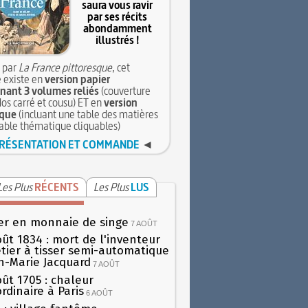
saura vous ravir
par ses récits
abondamment
illustrés !
 par
La France pittoresque
, cet
 existe en
version papier
ant 3 volumes reliés
(couverture
dos carré et cousu) ET en
version
que
(incluant une table des matières
table thématique cliquables)
RÉSENTATION ET COMMANDE
◄
Les Plus
RÉCENTS
Les Plus
LUS
er en monnaie de singe
7 AOÛT
oût 1834 : mort de l'inventeur
tier à tisser semi-automatique
h-Marie Jacquard
7 AOÛT
oût 1705 : chaleur
rdinaire à Paris
6 AOÛT