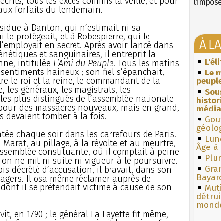
écrits, tous les excès commis la veille, et pour
l'impos
 aux forfaits du lendemain.
sidue à Danton, qui n’estimait ni sa
 le protégeait, et à Robespierre, qui le
À L
’employait en secret. Après avoir lancé dans
nétiques et sanguinaires, il entreprit la
L'él
nne, intitulée
L’Ami du Peuple
. Tous les matins
 sentiments haineux ; son fiel s’épanchait,
Le m
re le roi et la reine, le commandant de la
peuple
, les généraux, les magistrats, les
Sous
les plus distingués de l’assemblée nationale
histo
pour des massacres nouveaux, mais en grand,
média
s devaient tomber à la fois.
Gouf
géolo
ntée chaque soir dans les carrefours de Paris.
Lun
Marat, au pillage, à la révolte et au meurtre,
Âge à 
’Assemblée constituante, où il comptait à peine
Plum
 on ne mit ni suite ni vigueur à le poursuivre.
Gra
is décrété d’accusation, il bravait, dans son
Bayar
ssagers. Il osa même réclamer auprès de
 dont il se prétendait victime à cause de son
Muti
détrui
monde
t, en 1790 ; le général La Fayette fit même,