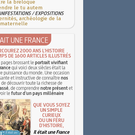
re la breloque
endre le tu autem
NIFESTATIONS / EXPOSITIONS
rnités, archéologie de la
 maternelle
TAIT UNE FRANCE
RCOUREZ 2000 ANS L'HISTOIRE
MPS DE 1600 ARTICLES ILLUSTRÉS
pages brossant le
portrait vivifiant
rance
qui voici deux siècles était la
e puissance du monde. Une occasion
sante et instructive de connaître
nos
, de découvrir toute la richesse de
assé
, de comprendre
notre présent
et
oir le
futur d'un pays millénaire
QUE VOUS SOYEZ
UN SIMPLE
CURIEUX
OU UN FÉRU
D'HISTOIRE,
Il était une France