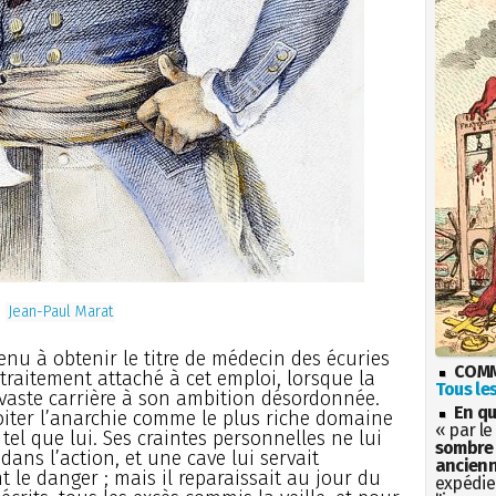
Jean-Paul Marat
nu à obtenir le titre de médecin des écuries
COMM
 traitement attaché à cet emploi, lorsque la
Tous les
 vaste carrière à son ambition désordonnée.
En qu
xploiter l’anarchie comme le plus riche domaine
« par le
el que lui. Ses craintes personnelles ne lui
sombre 
ans l’action, et une cave lui servait
ancienn
 le danger ; mais il reparaissait au jour du
expédien