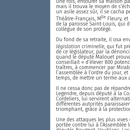
une fois, entourer sa maison par 
mais il trouva le moyen de s’éch
un asile assez sûr, il se cacha
lle
Théâtre-Français, M
Fleury, et
de la paroisse Saint-Louis, qui 
collègue de son protégé.
Du fond de sa retraite, il osa e
législation criminelle
, qui fut pr
de ce législateur, par la dénonc
quand le député Malouet prouva, 
conseillait « d’élever 800 potenc
traîtres, à commencer par Mirabe
l’assemblée à l’ordre du jour, et
temps, de mettre un terme aux 
Il ne cessa donc pas de répandre
Legendre, depuis député à la Co
Cordeliers, lui servirent altern
différentes autorités paraissaie
triomphant, grâce à la protectio
Une des attaques les plus vives
portée contre lui à l’Assemblée l
députés Beugnot, Vaublanc, Laso