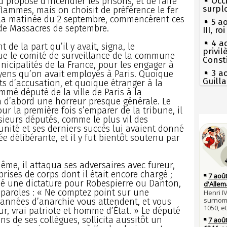
rd proposé d’incendier les prisons, et de faire
Occi
surpl
flammes, mais on choisit de préférence le fer
s la matinée du 2 septembre, commencèrent ces
5 a
de Massacres de septembre.
III, r
4 a
 de la part qu’il y avait, signa, le
privi
 que le comité de surveillance de la commune
Const
nicipalités de la France, pour les engager à
3 a
yens qu’on avait employés à Paris. Quoique
Guill
ts d’accusation, et quoique étranger à la
mmé député de la ville de Paris à la
Mus
a d’abord une horreur presque générale. Le
réouv
ur la première fois s’emparer de la tribune, il
Séc
2 a
usieurs députés, comme le plus vil des
canicu
nommé
unité et ses derniers succès lui avaient donné
27 
1er 
 délibérante, et il y fut bientôt soutenu par
Ravail
poign
Cléme
Pie
mous
ême, il attaqua ses adversaires avec fureur,
31 j
 prises de corps dont il était encore chargé ;
les m
Qui
 une dictature pour Robespierre ou Danton,
en fo
Tout
 paroles : « Ne comptez point sur une
atten
30 j
0 années d’anarchie vous attendent, et vous
Poula
Fran
ur, vrai patriote et homme d’État. » Le député
Poula
mort 
s de ses collègues, sollicita aussitôt un
29 j