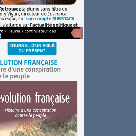
Retrouvez
la plume sans filtre de
éry Vigan, directeur de
La France
toresque
, sur
son compte SUBSTACK
l s'attarde sur l'
actualité politique et
ciétale
avec la hauteur de vue de
istoire
JOURNAL D'UN EXILÉ
DU PRÉSENT
LUTION FRANÇAISE
ire d'une conspiration
e le peuple