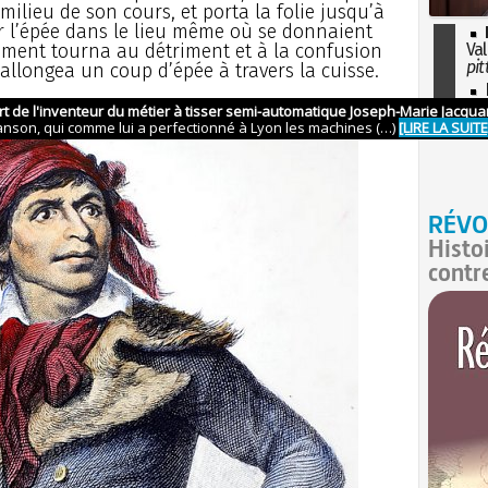
milieu de son cours, et porta la folie jusqu’à
er l’épée dans le lieu même où se donnaient
ement tourna au détriment et à la confusion
Val
pit
allongea un coup d’épée à travers la cuisse.
I
so
l'H
RÉVO
Histo
contr