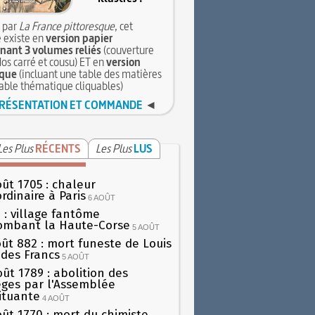
 par
La France pittoresque
, cet
 existe en
version papier
ant 3 volumes reliés
(couverture
dos carré et cousu) ET en
version
que
(incluant une table des matières
table thématique cliquables)
RÉSENTATION ET COMMANDE
◄
Les Plus
RÉCENTS
Les Plus
LUS
oût 1705 : chaleur
rdinaire à Paris
6 AOÛT
 : village fantôme
ombant la Haute-Corse
5 AOÛT
oût 882 : mort funeste de Louis
oi des Francs
5 AOÛT
oût 1789 : abolition des
lèges par l'Assemblée
ituante
4 AOÛT
oût 1770 : mort du chimiste