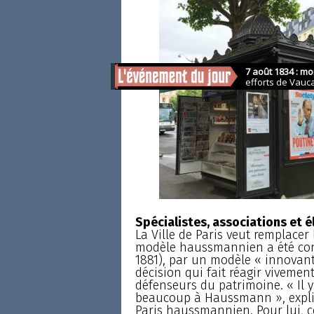
Spécialistes, associations et é
La Ville de Paris veut remplacer
modèle haussmannien a été conç
1881), par un modèle « innovant 
décision qui fait réagir vivement 
défenseurs du patrimoine. « Il y
beaucoup à Haussmann », expliq
Paris haussmannien. Pour lui, c