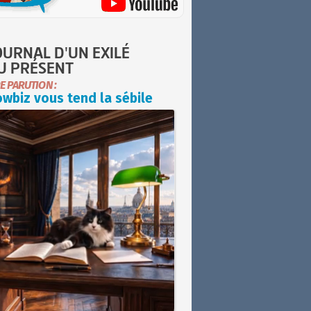
OURNAL D'UN EXILÉ
U PRÉSENT
E PARUTION :
wbiz vous tend la sébile