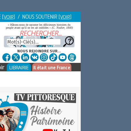
E
/ NOUS SOUTENIR
[VOIR]
[VOIR]
« Hâtons-nous de raconter les délicieuses histoires du
peuple avant qu'il ne les ait oubliées »
(C. Nodier, 1840)
NOUS REJOINDRE SUR...
ir
LIBRAIRIE
Il était une France