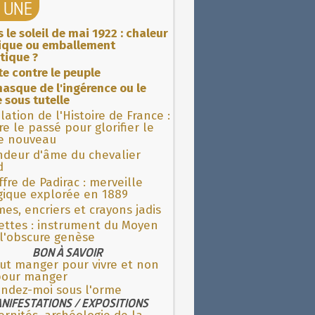
A UNE
 le soleil de mai 1922 : chaleur
rique ou emballement
tique ?
ite contre le peuple
asque de l'ingérence ou le
 sous tutelle
lation de l'Histoire de France :
re le passé pour glorifier le
 nouveau
ndeur d'âme du chevalier
d
fre de Padirac : merveille
gique explorée en 1889
es, encriers et crayons jadis
ettes : instrument du Moyen
l'obscure genèse
BON À SAVOIR
aut manger pour vivre et non
 pour manger
endez-moi sous l'orme
NIFESTATIONS / EXPOSITIONS