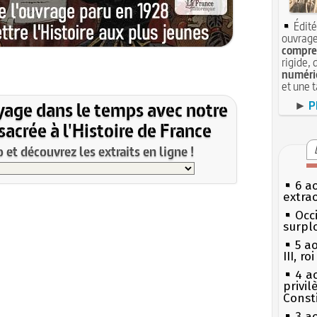
Édité
ouvrage
compren
rigide, 
numéri
et une 
yage dans le temps avec notre
►
P
acrée à l'Histoire de France
et découvrez les extraits en ligne !
6 a
extrao
Occi
surpl
5 a
III, r
4 a
privi
Const
3 a