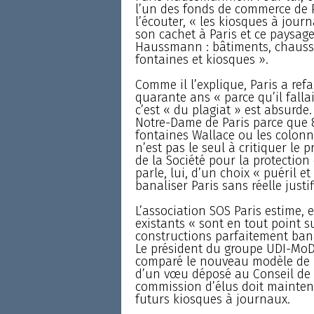
l’un des fonds de commerce de P
l’écouter, « les kiosques à jour
son cachet à Paris et ce paysag
Haussmann : bâtiments, chaussée
fontaines et kiosques ».
Comme il l’explique, Paris a refa
quarante ans « parce qu’il fallai
c’est « du plagiat » est absurde
Notre-Dame de Paris parce que 8
fontaines Wallace ou les colonne
n’est pas le seul à critiquer le p
de la Société pour la protection
parle, lui, d’un choix « puéril e
banaliser Paris sans réelle justi
L’association SOS Paris estime,
existants « sont en tout point s
constructions parfaitement ban
Le président du groupe UDI-MoDe
comparé le nouveau modèle de k
d’un vœu déposé au Conseil de P
commission d’élus doit maintena
futurs kiosques à journaux.