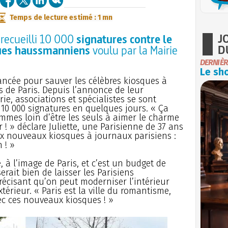
Temps de lecture estimé : 1 mn
J
 recueilli 10 000
signatures contre le
D
ues haussmanniens
voulu par la Mairie
DERNIÈR
Le sho
lancée pour sauver les célèbres kiosques à
de Paris. Depuis l’annonce de leur
e, associations et spécialistes se sont
 10 000 signatures en quelques jours. « Ça
mmes loin d’être les seuls à aimer le charme
r ! » déclare Juliette, une Parisienne de 37 ans
ux nouveaux kiosques à journaux parisiens :
 ! »
e, à l’image de Paris, et c’est un budget de
erait bien de laisser les Parisiens
précisant qu’on peut moderniser l’intérieur
xtérieur. « Paris est la ville du romantisme,
c ces nouveaux kiosques ! »