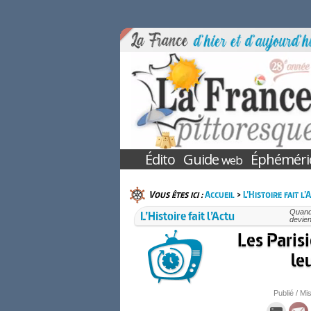
Édito
Guide
Éphéméri
web
Vous êtes ici :
Accueil
>
L’Histoire fait l’
L’Histoire fait l’Actu
Quand 
devien
Les Paris
le
Publié / Mis