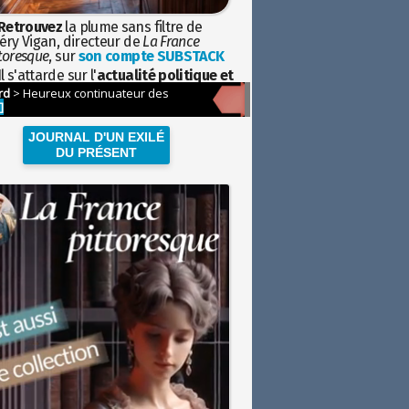
Retrouvez
la plume sans filtre de
éry Vigan, directeur de
La France
toresque
, sur
son compte SUBSTACK
l s'attarde sur l'
actualité politique et
ciétale
avec la hauteur de vue de
istoire
JOURNAL D'UN EXILÉ
DU PRÉSENT