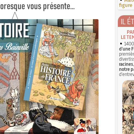
Mate
figure
IL É
PA
LE TE
1400 
d'une F
premièr
divertis
racines
notre p
d'entrev