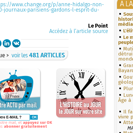
À L
tps://www.change.org/p/anne-hidalgo-non-
journaux-parisiens-gardons-l-esprit-du-
Sous
histo
média
Le Point
L'él
Accédez à l’article source
Le m
peuple
Muti
détrui
ue >
voir les
481 ARTICLES
monde
Gra
Bayar
Gouf
géolo
Plum
Lun
Âge à 
Il f
vivre
Att
otre mail, et
appuyez sur OK
us
abonner gratuitement
MA