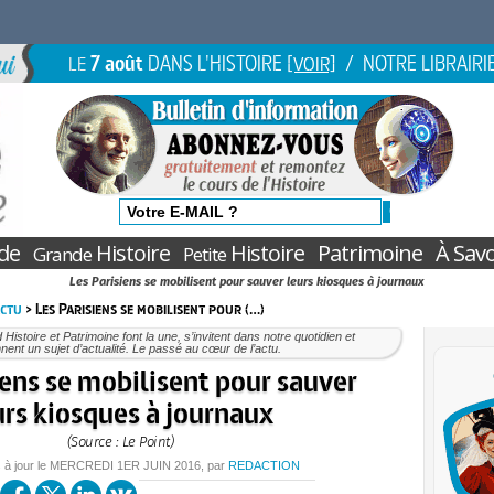
7 août
DANS L'HISTOIRE
/ NOTRE LIBRAIRI
LE
[VOIR]
de
Histoire
Histoire
Patrimoine
À Savo
Grande
Petite
Les Parisiens se mobilisent pour sauver leurs kiosques à journaux
Actu
> Les Parisiens se mobilisent pour (…)
Histoire et Patrimoine font la une, s’invitent dans notre quotidien et
nent un sujet d’actualité. Le passé au cœur de l’actu.
iens se mobilisent pour sauver
urs kiosques à journaux
(Source : Le Point)
 à jour le
MERCREDI
1ER JUIN 2016
, par
REDACTION