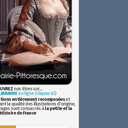
UVREZ
nos titres sur...
IBRAIRIE
en ligne (cliquez ici)
itions entièrement recomposées
et
nt la qualité des illustrations d'origine,
rages sont consacrés à
la petite et la
Histoire de France