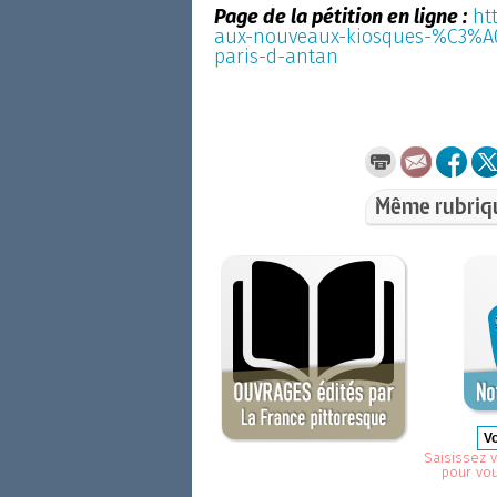
Page de la pétition en ligne :
ht
aux-nouveaux-kiosques-%C3%A0-
paris-d-antan
Même rubriq
Saisissez v
pour vo