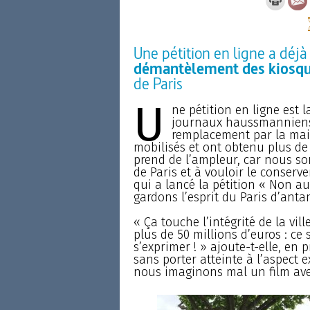
Une pétition en ligne a déjà
démantèlement des kiosq
de Paris
U
ne pétition en ligne est 
journaux haussmanniens 
remplacement par la mairi
mobilisés et ont obtenu plus de
prend de l’ampleur, car nous so
de Paris et à vouloir le conserve
qui a lancé la pétition « Non a
gardons l’esprit du Paris d’antan
« Ça touche l’intégrité de la vill
plus de 50 millions d’euros : ce s
s’exprimer ! » ajoute-t-elle, en 
sans porter atteinte à l’aspect e
nous imaginons mal un film ave