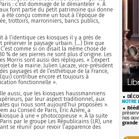
aris : c’est dommage de le démanteler ». À
naux font partie du petit patrimoine qui donne
e a été conçu comme un tout à l’époque de
, trottoirs, marronniers, bancs publics,
it à l’identique ces kiosques il y a près de
t préserver le paysage urbain. (...) Dire que
. C’est comme si on disait la même chose de
0 % de ses pierres ne sont plus d’origine. Les
s Morris sont aussi des répliques. » L’expert
rojet de la mairie. Julien Lacaze, vice-président
 des paysages et de l’esthétique de la France,
t (qui) contribue encore et toujours à
fication fonctionnelle ».
 elle aussi, que les kiosques haussmanniens
DÉCO
upérieurs, par leur aspect traditionnel, aux
NOTRE L
ales qui nous sont aujourd’hui proposées ».
Rééd
m au Conseil de Paris, Éric Azière, a
préserva
iosque à une « photocopieuse ». À la suite
nos ouv
aris par le groupe Les Républicains (LR), une
grande 
nt se réunir pour revoir l’apparence des