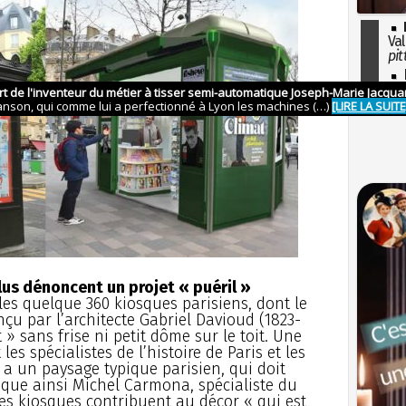
Val
pit
I
so
l'H
lus dénoncent un projet « puéril »
 les quelque 360 kiosques parisiens, dont le
u par l’architecte Gabriel Davioud (1823-
» sans frise ni petit dôme sur le toit. Une
les spécialistes de l’histoire de Paris et les
 a un paysage typique parisien, qui doit
ue ainsi Michel Carmona, spécialiste du
es kiosques contribuent au décor « qui est