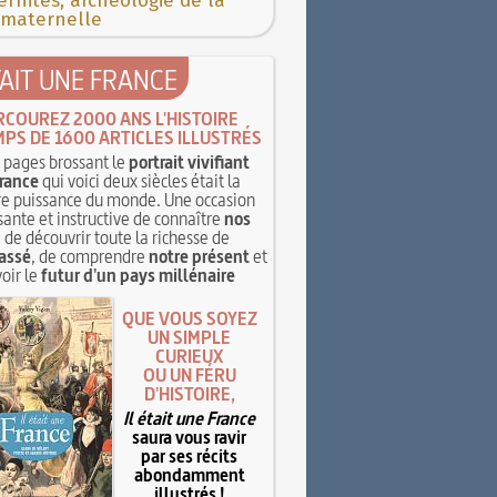
rnités, archéologie de la
 maternelle
TAIT UNE FRANCE
RCOUREZ 2000 ANS L'HISTOIRE
MPS DE 1600 ARTICLES ILLUSTRÉS
pages brossant le
portrait vivifiant
rance
qui voici deux siècles était la
e puissance du monde. Une occasion
sante et instructive de connaître
nos
, de découvrir toute la richesse de
assé
, de comprendre
notre présent
et
oir le
futur d'un pays millénaire
QUE VOUS SOYEZ
UN SIMPLE
CURIEUX
OU UN FÉRU
D'HISTOIRE,
Il était une France
saura vous ravir
par ses récits
abondamment
illustrés !