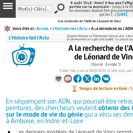
8 août 1548 : Henri II fixe que l’effi
portée sur la monnaie
> Jusqu’à la fin
les monnaies étaient fort grossièrement
qui les (…)
[LIRE]
A la recherche de l'ADN de Léonard de Vinci
Vous êtes ici :
Accueil
>
L’Histoire fait l’Actu
> A la recherche de l'ADN
L’Histoire fait l’Actu
Quand Histoire et Patrimoine font la une, s’inv
et deviennent un sujet d’actualité. Le passé au
A la recherche de l
de Léonard de Vin
(Source : Europe 1)
Publié / Mis à jour le
MERCREDI
11 MAI 2016
, par
Temps de lecture estimé : 1
En séquençant son ADN, qui pourrait être retro
peintures, des chercheurs veulent
obtenir des
sur le mode de vie du génie
qui a vécu ses de
à Amboise, en Indre-et-Loire
es derniers mystères de Léonard de Vinci seront-