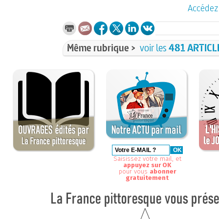
Accédez 
Même rubrique >
voir les
481 ARTICL
Saisissez votre mail, et
appuyez sur OK
pour vous
abonner
gratuitement