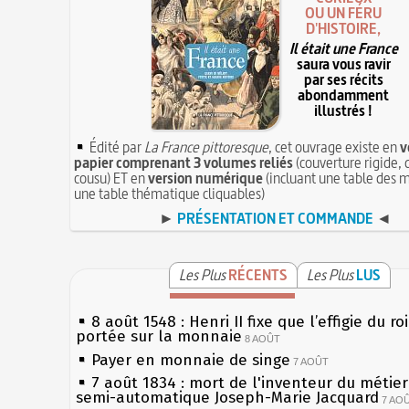
OU UN FÉRU
D'HISTOIRE,
Il était une France
saura vous ravir
par ses récits
abondamment
illustrés !
Édité par
La France pittoresque
, cet ouvrage existe en
v
papier comprenant 3 volumes reliés
(couverture rigide, 
cousu) ET en
version numérique
(incluant une table des m
une table thématique cliquables)
►
PRÉSENTATION ET COMMANDE
◄
Les Plus
RÉCENTS
Les Plus
LUS
8 août 1548 : Henri II fixe que l’effigie du ro
portée sur la monnaie
8 AOÛT
Payer en monnaie de singe
7 AOÛT
7 août 1834 : mort de l'inventeur du métier 
semi-automatique Joseph-Marie Jacquard
7 AO