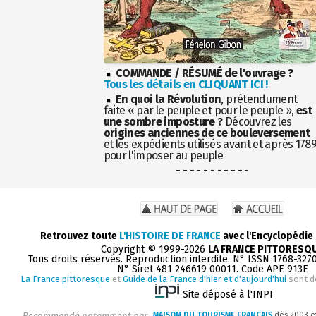
COMMANDE / RÉSUMÉ de l'ouvrage ?
Tous les détails en CLIQUANT ICI !
En quoi la Révolution
, prétendument
faite « par le peuple et pour le peuple »,
est
une sombre imposture ?
Découvrez les
origines anciennes de ce bouleversement
et les expédients utilisés avant et après 178
pour l'imposer au peuple
- - - - - - - - - - -
Retrouvez toute
L'HISTOIRE DE FRANCE
avec l'Encyclopédie
Copyright © 1999-2026
LA FRANCE PITTORESQ
Tous droits réservés. Reproduction interdite. N° ISSN 1768-327
N° Siret 481 246619 00011. Code APE 913E
La France pittoresque
et
Guide de la France d'hier et d'aujourd'hui
sont d
Site déposé à l'INPI
Recommandé notamment par
MAISON DU TOURISME FRANÇAIS
dès 2003 e