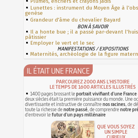
Plumes, encriers et crayons jadis
Lunettes : instrument du Moyen Âge à l'ob
genèse
Grandeur d'âme du chevalier Bayard
BON À SAVOIR
Il a honte bue ; il a passé par-devant l'hui
pâtissier
Employer le vert et le sec
MANIFESTATIONS / EXPOSITIONS
Maternités, archéologie de la figure mater
IL ÉTAIT UNE FRANCE
PARCOUREZ 2000 ANS L'HISTOIRE
LE TEMPS DE 1600 ARTICLES ILLUSTRÉS
1400 pages brossant le
portrait vivifiant d'une France
deux siècles était la première puissance du monde. Une o
divertissante et instructive de connaître
nos racines
, de d
toute la richesse de
notre passé
, de comprendre
notre pr
d'entrevoir le
futur d'un pays millénaire
QUE VOUS SOYEZ
UN SIMPLE
CURIEUX