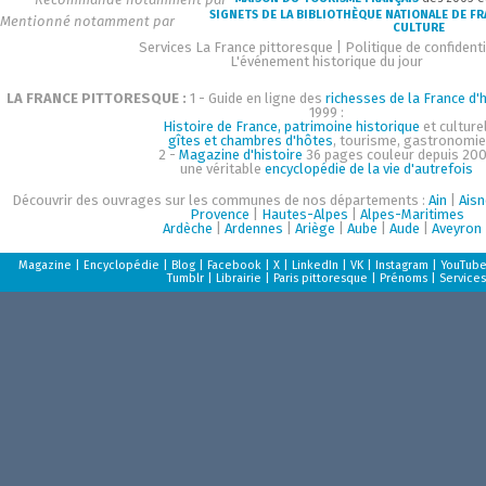
SIGNETS DE LA BIBLIOTHÈQUE NATIONALE DE F
Mentionné notamment par
CULTURE
Services La France pittoresque
|
Politique de confidenti
L'événement historique du jour
LA FRANCE PITTORESQUE :
1 - Guide en ligne des
richesses de la France d'h
1999 :
Histoire de France, patrimoine historique
et culturel
gîtes et chambres d'hôtes
, tourisme, gastronomie
2 -
Magazine d'histoire
36 pages couleur depuis 200
une véritable
encyclopédie de la vie d'autrefois
Découvrir des ouvrages sur les communes de nos départements :
Ain
|
Aisn
Provence
|
Hautes-Alpes
|
Alpes-Maritimes
Ardèche
|
Ardennes
|
Ariège
|
Aube
|
Aude
|
Aveyron
Magazine
|
Encyclopédie
|
Blog
|
Facebook
|
X
|
LinkedIn
|
VK
|
Instagram
|
YouTub
Tumblr
|
Librairie
|
Paris pittoresque
|
Prénoms
|
Services