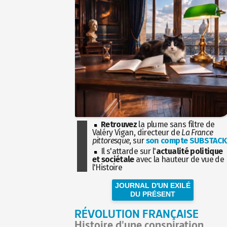
Retrouvez
la plume sans filtre de
Valéry Vigan, directeur de
La France
pittoresque
, sur
son compte SUBSTACK
Il s'attarde sur l'
actualité politique
et sociétale
avec la hauteur de vue de
l'Histoire
JOURNAL D'UN EXILÉ
DU PRÉSENT
RÉVOLUTION FRANÇAISE
Histoire d'une conspiration