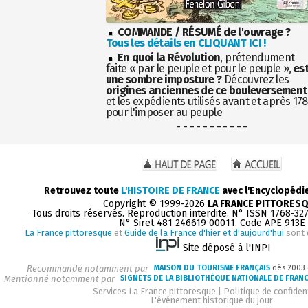
COMMANDE / RÉSUMÉ de l'ouvrage ?
Tous les détails en CLIQUANT ICI !
En quoi la Révolution
, prétendument
faite « par le peuple et pour le peuple »,
es
une sombre imposture ?
Découvrez les
origines anciennes de ce bouleversement
et les expédients utilisés avant et après 17
pour l'imposer au peuple
- - - - - - - - - - -
Retrouvez toute
L'HISTOIRE DE FRANCE
avec l'Encyclopédi
Copyright © 1999-2026
LA FRANCE PITTORES
Tous droits réservés. Reproduction interdite. N° ISSN 1768-32
N° Siret 481 246619 00011. Code APE 913E
La France pittoresque
et
Guide de la France d'hier et d'aujourd'hui
sont 
Site déposé à l'INPI
Recommandé notamment par
MAISON DU TOURISME FRANÇAIS
dès 2003
Mentionné notamment par
SIGNETS DE LA BIBLIOTHÈQUE NATIONALE DE FRAN
Services La France pittoresque
|
Politique de confident
L'événement historique du jour