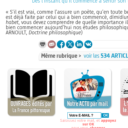
Dès l’instant qu’il commence à sentir son 
« S’il est vrai, comme l’assure un poète, qu’en toute 
est déjà faite par celui qui a bien commencé,
dimidium
habet
, vous devez comprendre de quelle importance i
bien commencer aujourd’hui nos études philosophiqu
ARNOULT,
Doctrine philosophique
)
Même rubrique >
voir les
534 ARTIC
Saisissez votre mail, et
appuyez
sur OK
pour vous
abonner