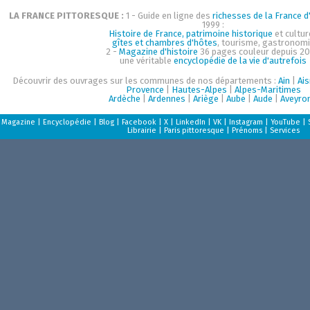
LA FRANCE PITTORESQUE :
1 - Guide en ligne des
richesses de la France d'
1999 :
Histoire de France, patrimoine historique
et cultur
gîtes et chambres d'hôtes
, tourisme, gastronom
2 -
Magazine d'histoire
36 pages couleur depuis 20
une véritable
encyclopédie de la vie d'autrefois
Découvrir des ouvrages sur les communes de nos départements :
Ain
|
Ai
Provence
|
Hautes-Alpes
|
Alpes-Maritimes
Ardèche
|
Ardennes
|
Ariège
|
Aube
|
Aude
|
Aveyro
Magazine
|
Encyclopédie
|
Blog
|
Facebook
|
X
|
LinkedIn
|
VK
|
Instagram
|
YouTube
|
Librairie
|
Paris pittoresque
|
Prénoms
|
Services