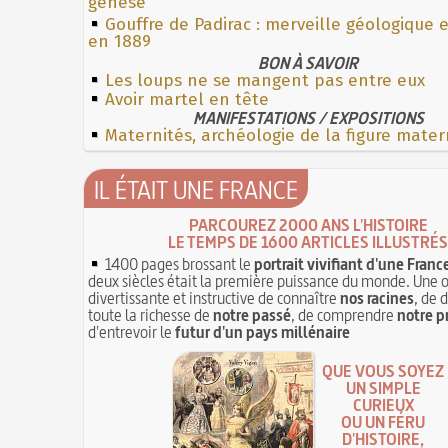
genèse
Gouffre de Padirac : merveille géologique 
en 1889
BON À SAVOIR
Les loups ne se mangent pas entre eux
Avoir martel en tête
MANIFESTATIONS / EXPOSITIONS
Maternités, archéologie de la figure mater
IL ÉTAIT UNE FRANCE
PARCOUREZ 2000 ANS L'HISTOIRE
LE TEMPS DE 1600 ARTICLES ILLUSTRÉS
1400 pages brossant le
portrait vivifiant d'une Franc
deux siècles était la première puissance du monde. Une 
divertissante et instructive de connaître
nos racines
, de 
toute la richesse de
notre passé
, de comprendre
notre p
d'entrevoir le
futur d'un pays millénaire
QUE VOUS SOYEZ
UN SIMPLE
CURIEUX
OU UN FÉRU
D'HISTOIRE,