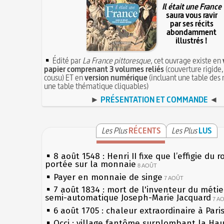
Il était une France
saura vous ravir
par ses récits
abondamment
illustrés !
Édité par
La France pittoresque
, cet ouvrage existe en
papier comprenant 3 volumes reliés
(couverture rigide,
cousu) ET en
version numérique
(incluant une table des 
une table thématique cliquables)
►
PRÉSENTATION ET COMMANDE
◄
Les Plus
RÉCENTS
Les Plus
LUS
8 août 1548 : Henri II fixe que l’effigie du r
portée sur la monnaie
8 AOÛT
Payer en monnaie de singe
7 AOÛT
7 août 1834 : mort de l'inventeur du métier
semi-automatique Joseph-Marie Jacquard
7 A
6 août 1705 : chaleur extraordinaire à Pari
Occi : village fantôme surplombant la Ha