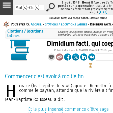
8 août 1548 : Henri II fixe que l’eff
portée sur la monnaie
> Jusqu’à la fin
monnaies étaient fort grossièrement tr
les (…)
[LIRE]
Dimidium facti, qui coepit habet. Citation latine
Vous êtes ici :
Accueil
>
Citations / locutions latines
> Dimidium facti,
Citations / locutions
Citations et locutions latines utilisées en fr
latines
expliquées ; phrases françaises d’auteurs cél
Dimidium facti, qui coe
Publié / Mis à jour le
MARDI
19 AVRIL 2016
, par
Commencer c’est avoir à moitié fin
H
orace (liv. I. épître Iln v. 40) ajoute : Remettre à
comme le paysan, attendre que la rivière ait fin
Jean-Baptiste Rousseau a dit :
Et le plus insensé commence d’être sage