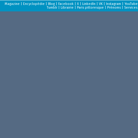
Magazine
|
Encyclopédie
|
Blog
|
Facebook
|
X
|
LinkedIn
|
VK
|
Instagram
|
YouTube
Tumblr
|
Librairie
|
Paris pittoresque
|
Prénoms
|
Services