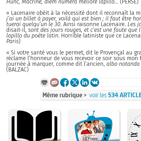
Hunc, Macrine, diem numera meliore lapillo...
(PERSE)
« Lacenaire obéit à la nécessité dont il reconnaît la m
j’ai un billet à payer, voilà qui est bien ; il faut être 
tuerai quelqu’un le 30
. Ainsi raisonne Lacenaire.
Les j
disait-il,
sont des jours rouges, et c’est une faute que 
lapillo du poète latin
. Horrible latiniste que ce Lacenai
Paris
)
« Si votre santé vous le permet, dit le Provençal au gr
réclame l’honneur de vous recevoir ce soir sous mon t
journée à marquer, comme dit l’ancien,
albo notanda 
(BALZAC)
Même rubrique >
voir les
534 ARTICL