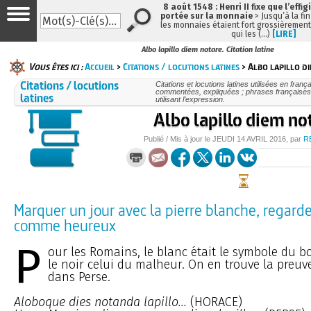
8 août 1548 : Henri II fixe que l’effig
portée sur la monnaie
> Jusqu’à la fin
les monnaies étaient fort grossièrement 
qui les (…)
[LIRE]
Albo lapillo diem notare. Citation latine
Vous êtes ici :
Accueil
>
Citations / locutions latines
> Albo lapillo d
Citations / locutions
Citations et locutions latines utilisées en frança
commentées, expliquées ; phrases françaises
latines
utilisant l’expression.
Albo lapillo diem no
Publié / Mis à jour le
JEUDI
14 AVRIL 2016
, par
R
Marquer un jour avec la pierre blanche, regarde
comme heureux
P
our les Romains, le blanc était le symbole du
le noir celui du malheur. On en trouve la preuv
dans Perse.
Aloboque dies notanda lapillo...
(HORACE)