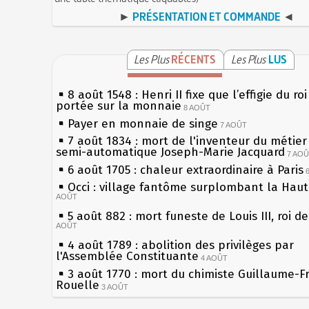
►
PRÉSENTATION ET COMMANDE
◄
Les Plus
RÉCENTS
Les Plus
LUS
8 août 1548 : Henri II fixe que l’effigie du ro
portée sur la monnaie
8 AOÛT
Payer en monnaie de singe
7 AOÛT
7 août 1834 : mort de l'inventeur du métier 
semi-automatique Joseph-Marie Jacquard
7 AO
6 août 1705 : chaleur extraordinaire à Paris
Occi : village fantôme surplombant la Hau
AOÛT
5 août 882 : mort funeste de Louis III, roi d
AOÛT
4 août 1789 : abolition des privilèges par
l'Assemblée Constituante
4 AOÛT
3 août 1770 : mort du chimiste Guillaume-F
Rouelle
3 AOÛT
Musée Jean de La Fontaine : réouverture a