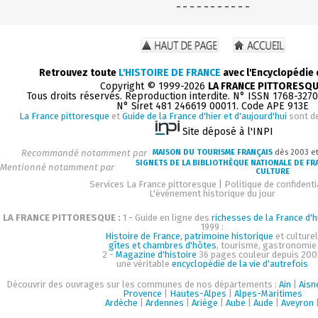
- - - - - - - - - - -
Retrouvez toute
L'HISTOIRE DE FRANCE
avec l'Encyclopédie
Copyright © 1999-2026
LA FRANCE PITTORESQ
Tous droits réservés. Reproduction interdite. N° ISSN 1768-327
N° Siret 481 246619 00011. Code APE 913E
La France pittoresque
et
Guide de la France d'hier et d'aujourd'hui
sont d
Site déposé à l'INPI
Recommandé notamment par
MAISON DU TOURISME FRANÇAIS
dès 2003 e
SIGNETS DE LA BIBLIOTHÈQUE NATIONALE DE FR
Mentionné notamment par
CULTURE
Services La France pittoresque
|
Politique de confidenti
L'événement historique du jour
LA FRANCE PITTORESQUE :
1 - Guide en ligne des
richesses de la France d'h
1999 :
Histoire de France, patrimoine historique
et culturel
gîtes et chambres d'hôtes
, tourisme, gastronomie
2 -
Magazine d'histoire
36 pages couleur depuis 200
une véritable
encyclopédie de la vie d'autrefois
Découvrir des ouvrages sur les communes de nos départements :
Ain
|
Aisn
Provence
|
Hautes-Alpes
|
Alpes-Maritimes
Ardèche
|
Ardennes
|
Ariège
|
Aube
|
Aude
|
Aveyron