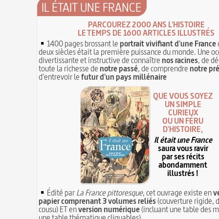
IL ÉTAIT UNE FRANCE
PARCOUREZ 2000 ANS L'HISTOIRE
LE TEMPS DE 1600 ARTICLES ILLUSTRÉS
1400 pages brossant le
portrait vivifiant d'une France
deux siècles était la première puissance du monde. Une oc
divertissante et instructive de connaître
nos racines
, de dé
toute la richesse de
notre passé
, de comprendre
notre pr
d'entrevoir le
futur d'un pays millénaire
QUE VOUS SOYEZ
UN SIMPLE
CURIEUX
OU UN FÉRU
D'HISTOIRE,
Il était une France
saura vous ravir
par ses récits
abondamment
illustrés !
Édité par
La France pittoresque
, cet ouvrage existe en
v
papier comprenant 3 volumes reliés
(couverture rigide, d
cousu) ET en
version numérique
(incluant une table des m
une table thématique cliquables)