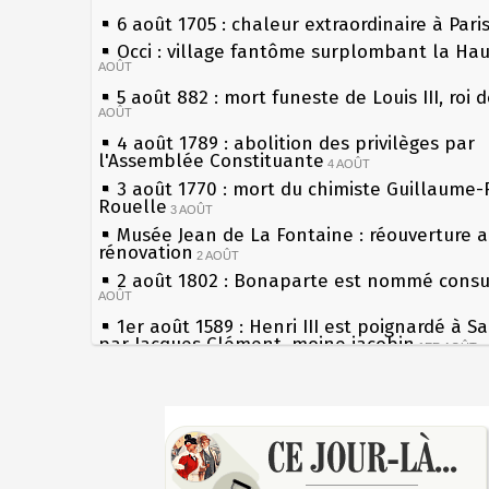
6 août 1705 : chaleur extraordinaire à Pari
Occi : village fantôme surplombant la Ha
AOÛT
5 août 882 : mort funeste de Louis III, roi 
AOÛT
4 août 1789 : abolition des privilèges par
l'Assemblée Constituante
4 AOÛT
3 août 1770 : mort du chimiste Guillaume-
Rouelle
3 AOÛT
Musée Jean de La Fontaine : réouverture 
rénovation
2 AOÛT
2 août 1802 : Bonaparte est nommé consul
AOÛT
1er août 1589 : Henri III est poignardé à S
par Jacques Clément, moine jacobin
1ER AOÛT
31 juillet 1899 : décret instaurant les mou
boîtes aux lettres en fonte de Léon Mougeo
Sécheresses (Grandes), étés caniculaires à
30 juillet 1918 : mort d'Auguste Poulain, f
les siècles
Chocolat Poulain
30 JUILLET
27 mai 1610 : supplice de François Ravailla
29 juillet 1881 : loi sur la liberté de la pre
du roi Henri IV