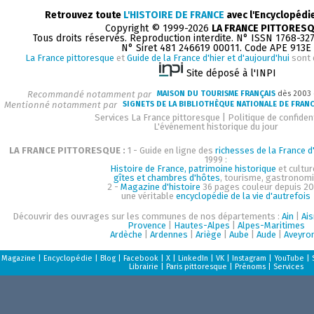
Retrouvez toute
L'HISTOIRE DE FRANCE
avec l'Encyclopédi
Copyright © 1999-2026
LA FRANCE PITTORES
Tous droits réservés. Reproduction interdite. N° ISSN 1768-32
N° Siret 481 246619 00011. Code APE 913E
La France pittoresque
et
Guide de la France d'hier et d'aujourd'hui
sont 
Site déposé à l'INPI
Recommandé notamment par
MAISON DU TOURISME FRANÇAIS
dès 2003
Mentionné notamment par
SIGNETS DE LA BIBLIOTHÈQUE NATIONALE DE FRAN
Services La France pittoresque
|
Politique de confident
L'événement historique du jour
LA FRANCE PITTORESQUE :
1 - Guide en ligne des
richesses de la France d'
1999 :
Histoire de France, patrimoine historique
et cultur
gîtes et chambres d'hôtes
, tourisme, gastronom
2 -
Magazine d'histoire
36 pages couleur depuis 20
une véritable
encyclopédie de la vie d'autrefois
Découvrir des ouvrages sur les communes de nos départements :
Ain
|
Ai
Provence
|
Hautes-Alpes
|
Alpes-Maritimes
Ardèche
|
Ardennes
|
Ariège
|
Aube
|
Aude
|
Aveyro
Magazine
|
Encyclopédie
|
Blog
|
Facebook
|
X
|
LinkedIn
|
VK
|
Instagram
|
YouTube
|
Librairie
|
Paris pittoresque
|
Prénoms
|
Services