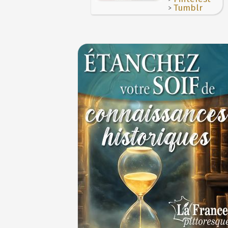
>
Tumblr
30 juin 1559 : Henri II est mortellement bl
coup de lance lors d’un tournoi
30 JUIN
Thérapeutique alcoolique au Moyen Âge
29