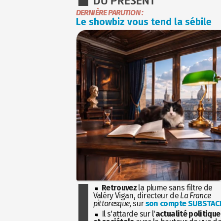
DU PRÉSENT
DERNIÈRE PARUTION :
Le showbiz vous tend la sébile
Retrouvez
la plume sans filtre de
Valéry Vigan, directeur de
La France
pittoresque
, sur
son compte SUBSTAC
Il s'attarde sur l'
actualité politique