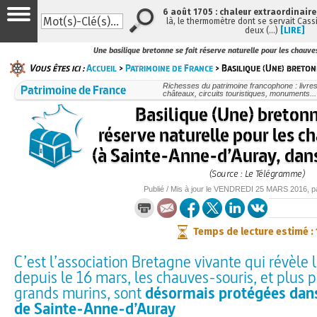
6 août 1705 : chaleur extraordinaire
là, le thermomètre dont se servait Cass
deux (…)
[LIRE]
Une basilique bretonne se fait réserve naturelle pour les chauve
Vous êtes ici :
Accueil
>
Patrimoine de France
> Basilique (Une) bretonn
Patrimoine de France
Richesses du patrimoine francophone : livre
châteaux, circuits touristiques, monuments...
Basilique (Une) bretonn
réserve naturelle pour les c
(à Sainte-Anne-d’Auray, dan
(Source : Le Télégramme)
Publié / Mis à jour le
VENDREDI
25 MARS 2016
, 
Temps de lecture estimé :
C’est l’association Bretagne vivante qui révèle l
depuis le 16 mars, les chauves-souris, et plus 
grands murins, sont
désormais protégées dans
de Sainte-Anne-d’Auray