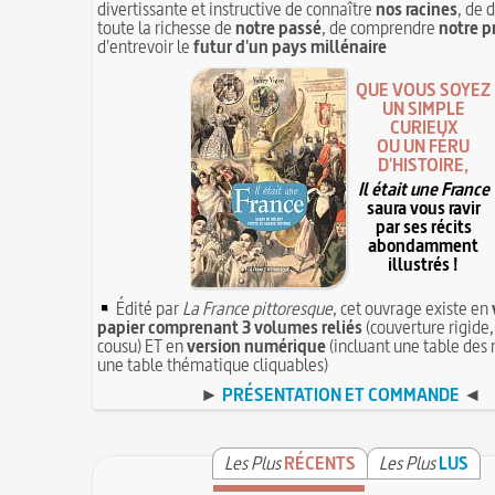
divertissante et instructive de connaître
nos racines
, de 
toute la richesse de
notre passé
, de comprendre
notre p
d'entrevoir le
futur d'un pays millénaire
QUE VOUS SOYEZ
UN SIMPLE
CURIEUX
OU UN FÉRU
D'HISTOIRE,
Il était une France
saura vous ravir
par ses récits
abondamment
illustrés !
Édité par
La France pittoresque
, cet ouvrage existe en
papier comprenant 3 volumes reliés
(couverture rigide,
cousu) ET en
version numérique
(incluant une table des 
une table thématique cliquables)
►
PRÉSENTATION ET COMMANDE
◄
Les Plus
RÉCENTS
Les Plus
LUS