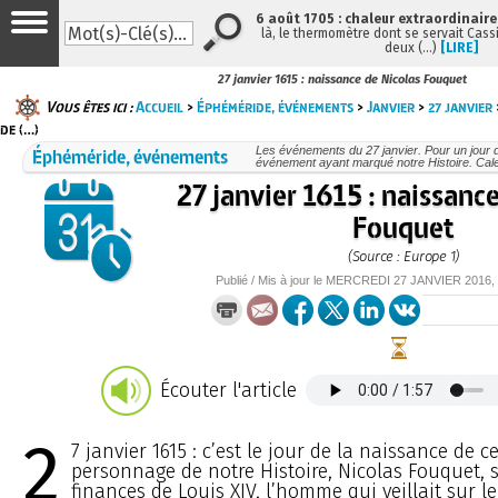
6 août 1705 : chaleur extraordinaire
là, le thermomètre dont se servait Cass
deux (…)
[LIRE]
27 janvier 1615 : naissance de Nicolas Fouquet
Vous êtes ici :
Accueil
>
Éphéméride, événements
>
Janvier
>
27 janvier
de (…)
Éphéméride, événements
Les événements du 27 janvier. Pour un jour
événement ayant marqué notre Histoire. Cale
27 janvier 1615 : naissanc
Fouquet
(Source : Europe 1)
Publié / Mis à jour le
MERCREDI
27 JANVIER 2016
,
Écouter l'article
2
7 janvier 1615 : c’est le jour de la naissance de c
personnage de notre Histoire, Nicolas Fouquet, 
finances de Louis XIV, l’homme qui veillait sur le