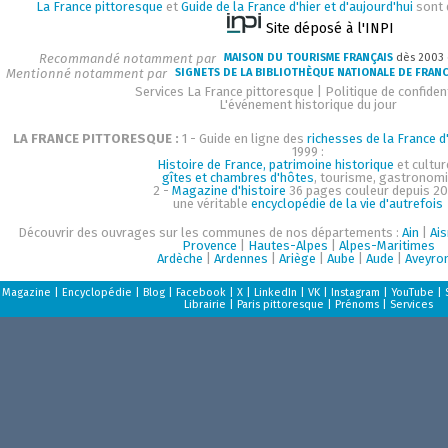
La France pittoresque
et
Guide de la France d'hier et d'aujourd'hui
sont 
Site déposé à l'INPI
Recommandé notamment par
MAISON DU TOURISME FRANÇAIS
dès 2003
Mentionné notamment par
SIGNETS DE LA BIBLIOTHÈQUE NATIONALE DE FRAN
Services La France pittoresque
|
Politique de confident
L'événement historique du jour
LA FRANCE PITTORESQUE :
1 - Guide en ligne des
richesses de la France d'
1999 :
Histoire de France, patrimoine historique
et cultur
gîtes et chambres d'hôtes
, tourisme, gastronom
2 -
Magazine d'histoire
36 pages couleur depuis 20
une véritable
encyclopédie de la vie d'autrefois
Découvrir des ouvrages sur les communes de nos départements :
Ain
|
Ai
Provence
|
Hautes-Alpes
|
Alpes-Maritimes
Ardèche
|
Ardennes
|
Ariège
|
Aube
|
Aude
|
Aveyro
Magazine
|
Encyclopédie
|
Blog
|
Facebook
|
X
|
LinkedIn
|
VK
|
Instagram
|
YouTube
|
Librairie
|
Paris pittoresque
|
Prénoms
|
Services