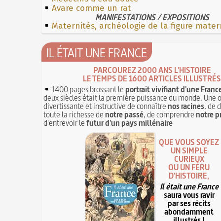
Avare comme un rat
MANIFESTATIONS / EXPOSITIONS
Maternités, archéologie de la figure mater
IL ÉTAIT UNE FRANCE
PARCOUREZ 2000 ANS L'HISTOIRE
LE TEMPS DE 1600 ARTICLES ILLUSTRÉS
1400 pages brossant le
portrait vivifiant d'une Franc
deux siècles était la première puissance du monde. Une 
divertissante et instructive de connaître
nos racines
, de 
toute la richesse de
notre passé
, de comprendre
notre p
d'entrevoir le
futur d'un pays millénaire
QUE VOUS SOYEZ
UN SIMPLE
CURIEUX
OU UN FÉRU
D'HISTOIRE,
Il était une France
saura vous ravir
par ses récits
abondamment
illustrés !