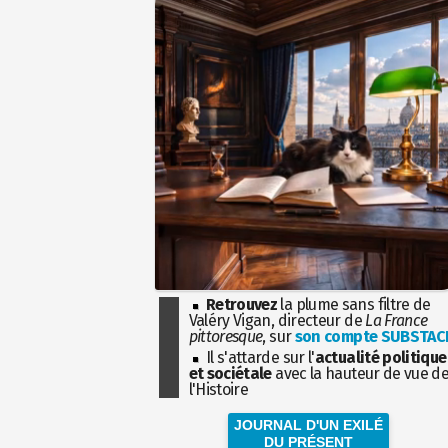
Retrouvez
la plume sans filtre de
Valéry Vigan, directeur de
La France
pittoresque
, sur
son compte SUBSTAC
Il s'attarde sur l'
actualité politique
et sociétale
avec la hauteur de vue d
l'Histoire
JOURNAL D'UN EXILÉ
DU PRÉSENT