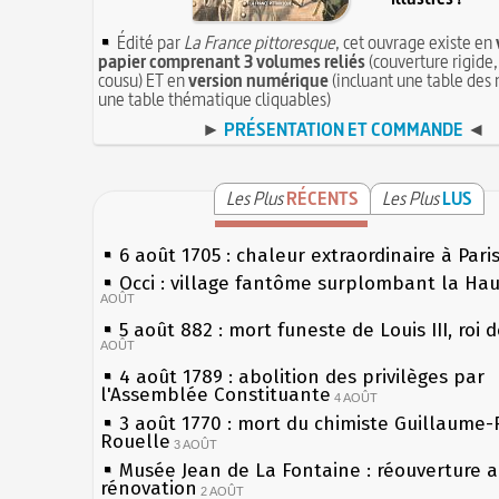
Édité par
La France pittoresque
, cet ouvrage existe en
papier comprenant 3 volumes reliés
(couverture rigide,
cousu) ET en
version numérique
(incluant une table des 
une table thématique cliquables)
►
PRÉSENTATION ET COMMANDE
◄
Les Plus
RÉCENTS
Les Plus
LUS
6 août 1705 : chaleur extraordinaire à Pari
Occi : village fantôme surplombant la Ha
AOÛT
5 août 882 : mort funeste de Louis III, roi 
AOÛT
4 août 1789 : abolition des privilèges par
l'Assemblée Constituante
4 AOÛT
3 août 1770 : mort du chimiste Guillaume-
Rouelle
3 AOÛT
Musée Jean de La Fontaine : réouverture 
rénovation
2 AOÛT