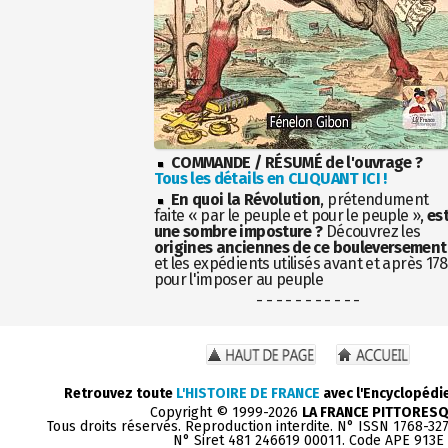
COMMANDE / RÉSUMÉ de l'ouvrage ?
Tous les détails en CLIQUANT ICI !
En quoi la Révolution
, prétendument
faite « par le peuple et pour le peuple »,
es
une sombre imposture ?
Découvrez les
origines anciennes de ce bouleversement
et les expédients utilisés avant et après 17
pour l'imposer au peuple
- - - - - - - - - - -
Retrouvez toute
L'HISTOIRE DE FRANCE
avec l'Encyclopédi
Copyright © 1999-2026
LA FRANCE PITTORES
Tous droits réservés. Reproduction interdite. N° ISSN 1768-32
N° Siret 481 246619 00011. Code APE 913E