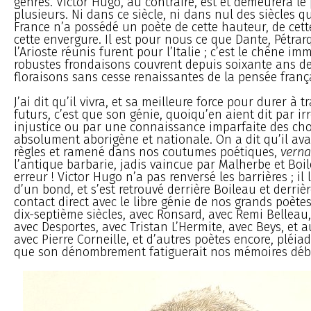
genres. Victor Hugo, au contraire, est et demeurera le
plusieurs. Ni dans ce siècle, ni dans nul des siècles qu
France n’a possédé un poète de cette hauteur, de cet
cette envergure. Il est pour nous ce que Dante, Pétrarq
l’Arioste réunis furent pour l’Italie ; c’est le chêne i
robustes frondaisons couvrent depuis soixante ans de
floraisons sans cesse renaissantes de la pensée franç
J’ai dit qu’il vivra, et sa meilleure force pour durer à t
futurs, c’est que son génie, quoiqu’en aient dit par irr
injustice ou par une connaissance imparfaite des cho
absolument aborigène et nationale. On a dit qu’il avai
règles et ramené dans nos coutumes poétiques,
verna
l’antique barbarie, jadis vaincue par Malherbe et Boi
erreur ! Victor Hugo n’a pas renversé les barrières ; il 
d’un bond, et s’est retrouvé derrière Boileau et derri
contact direct avec le libre génie de nos grands poète
dix-septième siècles, avec Ronsard, avec Remi Belleau
avec Desportes, avec Tristan L’Hermite, avec Beys, et a
avec Pierre Corneille, et d’autres poètes encore, pléi
que son dénombrement fatiguerait nos mémoires débi