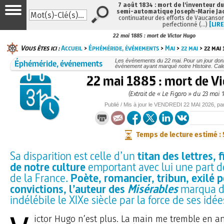
7 août 1834 : mort de l'inventeur du
semi-automatique Joseph-Marie Ja
continuateur des efforts de Vaucanson
perfectionné (…)
[LIRE
22 mai 1885 : mort de Victor Hugo
Vous êtes ici :
Accueil
>
Éphéméride, événements
>
Mai
>
22 mai
> 22 mai
Éphéméride, événements
Les événements du 22 mai. Pour un jour do
événement ayant marqué notre Histoire. Cale
22 mai 1885 : mort de V
(Extrait de « Le Figaro » du 23 mai 
Publié / Mis à jour le
VENDREDI
22 MAI 2026
, pa
Temps de lecture estimé :
Sa disparition est celle d’un
titan des lettres, 
de notre culture
emportant avec lui une part de
de la France.
Poète, romancier, tribun, exilé 
convictions, l’auteur des
Misérables
marqua d
indélébile le XIXe siècle par la force de ses idé
ictor Hugo n’est plus. La main me tremble en a