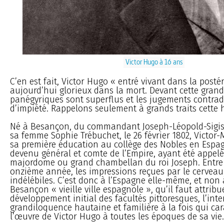
Victor Hugo à 16 ans
C’en est fait, Victor Hugo « entré vivant dans la postér
aujourd’hui glorieux dans la mort. Devant cette grand
panégyriques sont superflus et les jugements contrad
d’impiété. Rappelons seulement à grands traits cette h
Né à Besançon, du commandant Joseph-Léopold-Sigisb
sa femme Sophie Trébuchet, le 26 février 1802, Victor
sa première éducation au collège des Nobles en Espag
devenu général et comte de l’Empire, ayant été appel
majordome ou grand chambellan du roi Joseph. Entre 
onzième année, les impressions reçues par le cerveau
indélébiles. C’est donc à l’Espagne elle-même, et non à
Besançon « vieille ville espagnole », qu’il faut attribu
développement initial des facultés pittoresques, l’inten
grandiloquence hautaine et familière à la fois qui car
l’œuvre de Victor Hugo à toutes les époques de sa vie.