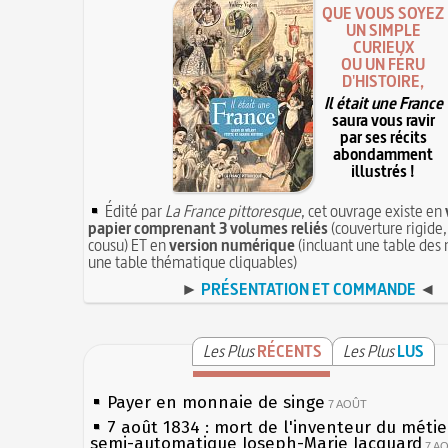
QUE VOUS SOYEZ
UN SIMPLE
CURIEUX
OU UN FÉRU
D'HISTOIRE,
Il était une France
saura vous ravir
par ses récits
abondamment
illustrés !
Édité par
La France pittoresque
, cet ouvrage existe en
papier comprenant 3 volumes reliés
(couverture rigide,
cousu) ET en
version numérique
(incluant une table des 
une table thématique cliquables)
►
PRÉSENTATION ET COMMANDE
◄
Les Plus
RÉCENTS
Les Plus
LUS
Payer en monnaie de singe
7 AOÛT
7 août 1834 : mort de l'inventeur du métier
semi-automatique Joseph-Marie Jacquard
7 A