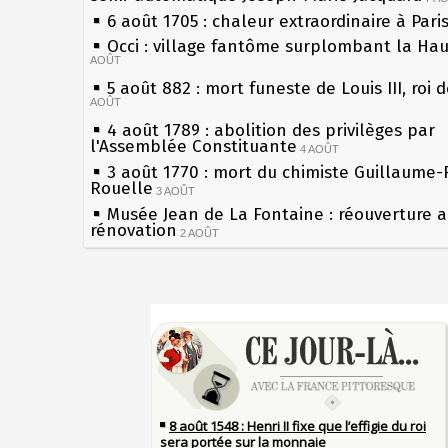
6 août 1705 : chaleur extraordinaire à Pari
Occi : village fantôme surplombant la Ha
AOÛT
5 août 882 : mort funeste de Louis III, roi 
AOÛT
4 août 1789 : abolition des privilèges par
l'Assemblée Constituante
4 AOÛT
3 août 1770 : mort du chimiste Guillaume-
Rouelle
3 AOÛT
Musée Jean de La Fontaine : réouverture 
rénovation
2 AOÛT
2 août 1802 : Bonaparte est nommé consul
AOÛT
1er août 1589 : Henri III est poignardé à S
Sécheresses (Grandes), étés caniculaires à
par Jacques Clément, moine jacobin
les siècles
1ER AOÛT
31 juillet 1899 : décret instaurant les mou
27 mai 1610 : supplice de François Ravailla
boîtes aux lettres en fonte de Léon Mougeo
du roi Henri IV
30 juillet 1918 : mort d'Auguste Poulain, f
Pierre qui roule n'amasse pas mousse
Chocolat Poulain
30 JUILLET
Qui aime bien châtie bien
29 juillet 1881 : loi sur la liberté de la pre
Tout vient à point à qui sait attendre