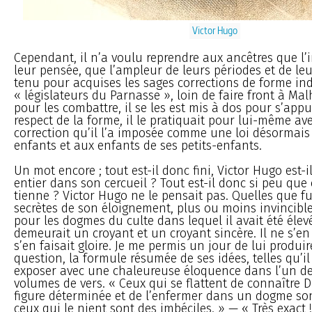
Victor Hugo
Cependant, il n’a voulu reprendre aux ancêtres que l
leur pensée, que l’ampleur de leurs périodes et de leur
tenu pour acquises les sages corrections de forme ind
« législateurs du Parnasse », loin de faire front à Ma
pour les combattre, il se les est mis à dos pour s’appu
respect de la forme, il le pratiquait pour lui-même av
correction qu’il l’a imposée comme une loi désormais 
enfants et aux enfants de ses petits-enfants.
Un mot encore ; tout est-il donc fini, Victor Hugo est-i
entier dans son cercueil ? Tout est-il donc si peu que 
tienne ? Victor Hugo ne le pensait pas. Quelles que f
secrètes de son éloignement, plus ou moins invincible
pour les dogmes du culte dans lequel il avait été élev
demeurait un croyant et un croyant sincère. Il ne s’en 
s’en faisait gloire. Je me permis un jour de lui produi
question, la formule résumée de ses idées, telles qu’il
exposer avec une chaleureuse éloquence dans l’un de
volumes de vers. « Ceux qui se flattent de connaître 
figure déterminée et de l’enfermer dans un dogme son
ceux qui le nient sont des imbéciles. » — « Très exact 