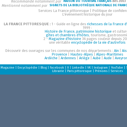
Recommandé notamment par
MAISON DU TOURISME FRANÇAIS
dès 2003
Mentionné notamment par
SIGNETS DE LA BIBLIOTHÈQUE NATIONALE DE FRAN
Services La France pittoresque
|
Politique de confident
L'événement historique du jour
LA FRANCE PITTORESQUE :
1 - Guide en ligne des
richesses de la France d'
1999 :
Histoire de France, patrimoine historique
et cultur
gîtes et chambres d'hôtes
, tourisme, gastronom
2 -
Magazine d'histoire
36 pages couleur depuis 20
une véritable
encyclopédie de la vie d'autrefois
Découvrir des ouvrages sur les communes de nos départements :
Ain
|
Ai
Provence
|
Hautes-Alpes
|
Alpes-Maritimes
Ardèche
|
Ardennes
|
Ariège
|
Aube
|
Aude
|
Aveyro
Magazine
|
Encyclopédie
|
Blog
|
Facebook
|
X
|
LinkedIn
|
VK
|
Instagram
|
YouTube
|
Librairie
|
Paris pittoresque
|
Prénoms
|
Services