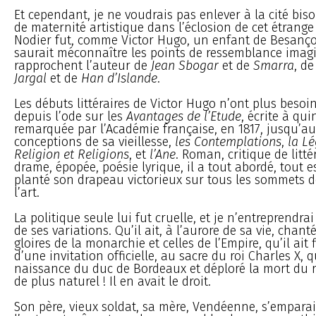
Et cependant, je ne voudrais pas enlever à la cité bis
de maternité artistique dans l’éclosion de cet étrange
Nodier fut, comme Victor Hugo, un enfant de Besançon
saurait méconnaître les points de ressemblance imagi
rapprochent l’auteur de
Jean Sbogar
et de
Smarra
, d
Jargal
et de
Han d’Islande
.
Les débuts littéraires de Victor Hugo n’ont plus besoin
depuis l’ode sur les
Avantages de l’Etude
, écrite à qui
remarquée par l’Académie française, en 1817, jusqu’a
conceptions de sa vieillesse,
les Contemplations
,
la Lé
Religion et Religions
, et
l’Ane
. Roman, critique de littér
drame, épopée, poésie lyrique, il a tout abordé, tout es
planté son drapeau victorieux sur tous les sommets d
l’art.
La politique seule lui fut cruelle, et je n’entreprendrai 
de ses variations. Qu’il ait, à l’aurore de sa vie, chant
gloires de la monarchie et celles de l’Empire, qu’il ait 
d’une invitation officielle, au sacre du roi Charles X, qu
naissance du duc de Bordeaux et déploré la mort du 
de plus naturel ! Il en avait le droit.
Son père, vieux soldat, sa mère, Vendéenne, s’emparai