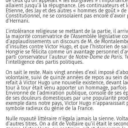
de ceux qu’on appelait « les Burgraves » l’importance
allaient jusqu’à la répugnance. Les continuateurs et l
Etienne, des Jay et des autres « hommes de goût » de 
Constitutionnel
, ne se consolaient pas encore d’avoir 
d’Hernani.
L’intolérance religieuse se mettant de la partie, il arriv
la majorité conservatrice de l’Assemblée législative co
d’applaudissements un discours de M. de Montalembe
d’insultes contre Victor Hugo, et que l’historien de sa
Hongrie se félicita comme un avantage personnel d’a
parti conservateur l’auteur de
Notre-Dame de Paris
. T
l’intelligence des partis politiques.
On sait le reste. Mais vingt années d’exil imposé d’abo
volontaire, suivi de quinze années de repos au sein de
refait à Victor Hugo une nouvelle existence, devant l
tour à tour était venu apporter un hommage, parfois
Environné de l’admiration publique, consolé de ses é
de ses douleurs domestiques par une popularité prod
exemple dans notre pays, Victor Hugo n’apparaissait
symbole radieux du génie de la France.
Nulle royauté littéraire n’égala jamais la sienne. Volta
d’autres titres. On a dit de Voltaire qu’il était le seco