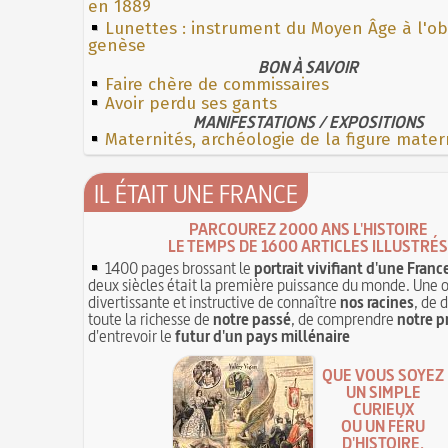
en 1889
Lunettes : instrument du Moyen Âge à l'o
genèse
BON À SAVOIR
Faire chère de commissaires
Avoir perdu ses gants
MANIFESTATIONS / EXPOSITIONS
Maternités, archéologie de la figure mater
IL ÉTAIT UNE FRANCE
PARCOUREZ 2000 ANS L'HISTOIRE
LE TEMPS DE 1600 ARTICLES ILLUSTRÉS
1400 pages brossant le
portrait vivifiant d'une Franc
deux siècles était la première puissance du monde. Une 
divertissante et instructive de connaître
nos racines
, de 
toute la richesse de
notre passé
, de comprendre
notre p
d'entrevoir le
futur d'un pays millénaire
QUE VOUS SOYEZ
UN SIMPLE
CURIEUX
OU UN FÉRU
D'HISTOIRE,