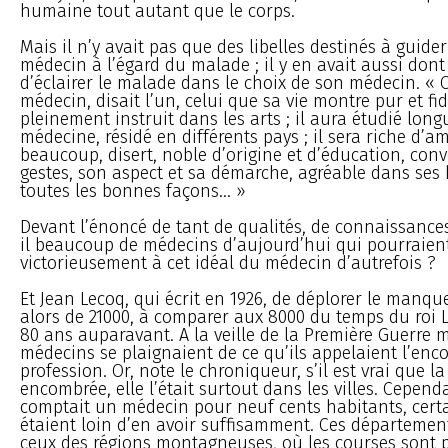
humaine tout autant que le corps.
Mais il n’y avait pas que des libelles destinés à guide
médecin à l’égard du malade ; il y en avait aussi dont 
d’éclairer le malade dans le choix de son médecin. « 
médecin, disait l’un, celui que sa vie montre pur et fidè
pleinement instruit dans les arts ; il aura étudié lon
médecine, résidé en différents pays ; il sera riche d’a
beaucoup, disert, noble d’origine et d’éducation, con
gestes, son aspect et sa démarche, agréable dans ses 
toutes les bonnes façons... »
Devant l’énoncé de tant de qualités, de connaissances 
il beaucoup de médecins d’aujourd’hui qui pourraien
victorieusement à cet idéal du médecin d’autrefois ?
Et Jean Lecoq, qui écrit en 1926, de déplorer le manq
alors de 21000, à comparer aux 8000 du temps du roi L
80 ans auparavant. A la veille de la Première Guerre 
médecins se plaignaient de ce qu’ils appelaient l’en
profession. Or, note le chroniqueur, s’il est vrai que la
encombrée, elle l’était surtout dans les villes. Cepend
comptait un médecin pour neuf cents habitants, cer
étaient loin d’en avoir suffisamment. Ces départements
ceux des régions montagneuses, où les courses sont p