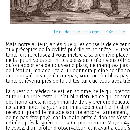
Le médecin de campagne au XIXe siècle
Mais notre auteur, après quelques conseils de ce genre
aux préceptes de la civilité puérile et honnête... « Te
table, dit-il, refusez d vous mettre à la première place 
mets qu’on vous sert ni les boissons qu’on vous offre
qu’on apportera de nouveaux plats, ne manquez pas 
de l’état du malade : cela lui donnera pleine confian
que, malgré la variété du repas, vous ne l’oubliez pas..
table et revenu près de lui, dites-lui que vous avez très
La question médecine est, en somme, celle qui préocc
auteur. Pour le reste, il n’oublie rien. En ce qui conc
des honoraires, il recommande de s’y prendre délicat
réclamer après la guérison, mais cependant « il est plus
recevoir quand le malade souffre encore ; autrement, 
de ne pas être payé, car la main prête à donner s’est 
retirée après la guérison... » Ce praticien du Moyen Ag
le voyez, d’un profond observateur, et il avait à coup 