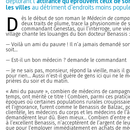
déplorant l’
attirance qu’éprouvent ceux de s
les villes
au détriment d’endroits moins popul
D
ès le début de son roman le
Médecin de camp
deux traits de plume, trace la physionomie de 
commandant Genestas, qui l’interroge, une vie
village chante les louanges du bon docteur Benassis :
— Voilà un ami du pauvre ! Il n’a jamais demandé so
soit...
— Est-il un bon médecin ? demande le commandant
— Je ne sais pas, monsieur, répond la vieille, mais il g
pour rien... Aussi n’est-il guère de gens ici qui ne le 
prières du soir et du matin.
« Ami du pauvre », combien de médecins de campagne
temps, ont mérité ce titre ! Combien, parmi ces pratic
époques où certaines populations rurales croupissaie
et l’ignorance, furent comme le Benassis de Balzac, p
clientèle, les médecins du corps et les médecins de l’
demandèrent leur dû. Bien mieux... Combien d’entre e
à l’excellent Benassis, n’acceptèrent de l’argent de leu
que pour l’employer immédiatement en achats de m