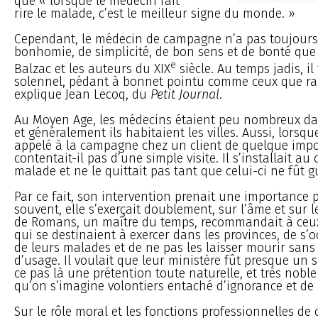
que « lorsque le médecin fait
rire le malade, c’est le meilleur signe du monde. »
Cependant, le médecin de campagne n’a pas toujours 
bonhomie, de simplicité, de bon sens et de bonté qu
e
Balzac et les auteurs du XIX
siècle. Au temps jadis, i
solennel, pédant à bonnet pointu comme ceux que rai
explique Jean Lecoq, du
Petit Journal
.
Au Moyen Age, les médecins étaient peu nombreux dan
et généralement ils habitaient les villes. Aussi, lorsqu
appelé à la campagne chez un client de quelque impo
contentait-il pas d’une simple visite. Il s’installait au
malade et ne le quittait pas tant que celui-ci ne fût gu
Par ce fait, son intervention prenait une importance p
souvent, elle s’exerçait doublement, sur l’âme et sur 
de Romans, un maître du temps, recommandait à ceux 
qui se destinaient à exercer dans les provinces, de s
de leurs malades et de ne pas les laisser mourir sans
d’usage. Il voulait que leur ministère fût presque un s
ce pas là une prétention toute naturelle, et très nob
qu’on s’imagine volontiers entaché d’ignorance et de b
Sur le rôle moral et les fonctions professionnelles de