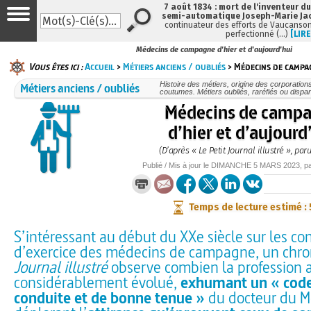
7 août 1834 : mort de l'inventeur du
semi-automatique Joseph-Marie Ja
continuateur des efforts de Vaucanson
perfectionné (…)
[LIRE
Médecins de campagne d'hier et d'aujourd'hui
Vous êtes ici :
Accueil
>
Métiers anciens / oubliés
> Médecins de campag
Métiers anciens / oubliés
Histoire des métiers, origine des corporations
coutumes. Métiers oubliés, raréfiés ou dispa
Médecins de camp
d’hier et d’aujourd
(D’après « Le Petit Journal illustré », par
Publié / Mis à jour le
DIMANCHE
5 MARS 2023
, p
Temps de lecture estimé :
S’intéressant au début du XXe siècle sur les co
d’exercice des médecins de campagne, un chr
Journal illustré
observe combien la profession 
considérablement évolué,
exhumant un « cod
conduite et de bonne tenue »
du docteur du M