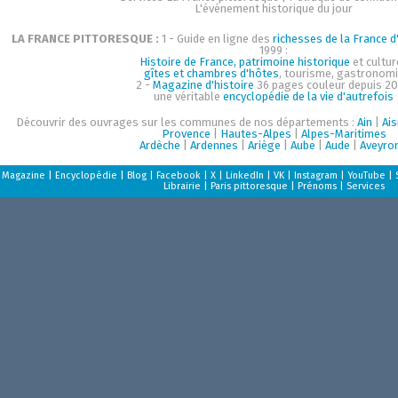
L'événement historique du jour
LA FRANCE PITTORESQUE :
1 - Guide en ligne des
richesses de la France d'
1999 :
Histoire de France, patrimoine historique
et cultur
gîtes et chambres d'hôtes
, tourisme, gastronom
2 -
Magazine d'histoire
36 pages couleur depuis 20
une véritable
encyclopédie de la vie d'autrefois
Découvrir des ouvrages sur les communes de nos départements :
Ain
|
Ai
Provence
|
Hautes-Alpes
|
Alpes-Maritimes
Ardèche
|
Ardennes
|
Ariège
|
Aube
|
Aude
|
Aveyro
Magazine
|
Encyclopédie
|
Blog
|
Facebook
|
X
|
LinkedIn
|
VK
|
Instagram
|
YouTube
|
Librairie
|
Paris pittoresque
|
Prénoms
|
Services