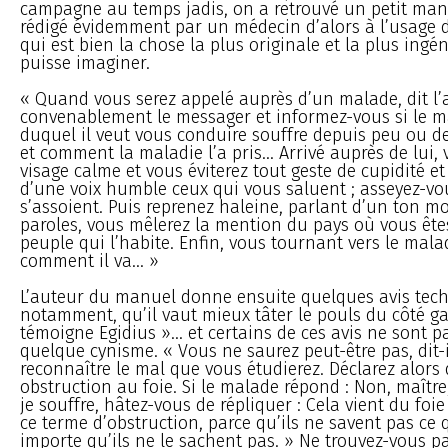
campagne au temps jadis, on a retrouvé un petit man
rédigé évidemment par un médecin d’alors à l’usage de
qui est bien la chose la plus originale et la plus ing
puisse imaginer.
« Quand vous serez appelé auprès d’un malade, dit l’a
convenablement le messager et informez-vous si le 
duquel il veut vous conduire souffre depuis peu ou d
et comment la maladie l’a pris... Arrivé auprès de lui
visage calme et vous éviterez tout geste de cupidité et
d’une voix humble ceux qui vous saluent ; asseyez-vo
s’assoient. Puis reprenez haleine, parlant d’un ton m
paroles, vous mêlerez la mention du pays où vous ête
peuple qui l’habite. Enfin, vous tournant vers le mal
comment il va... »
L’auteur du manuel donne ensuite quelques avis techn
notamment, qu’il vaut mieux tâter le pouls du côté 
témoigne Egidius »... et certains de ces avis ne sont 
quelque cynisme. « Vous ne saurez peut-être pas, dit-il
reconnaître le mal que vous étudierez. Déclarez alors q
obstruction au foie. Si le malade répond : Non, maître,
je souffre, hâtez-vous de répliquer : Cela vient du foie
ce terme d’obstruction, parce qu’ils ne savent pas ce qu’
importe qu’ils ne le sachent pas. » Ne trouvez-vous p