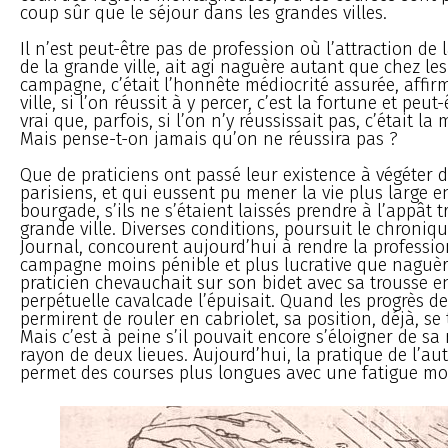
coup sûr que le séjour dans les grandes villes.
Il n’est peut-être pas de profession où l’attraction de l
de la grande ville, ait agi naguère autant que chez le
campagne, c’était l’honnête médiocrité assurée, affirm
ville, si l’on réussit à y percer, c’est la fortune et peut-ê
vrai que, parfois, si l’on n’y réussissait pas, c’était la 
Mais pense-t-on jamais qu’on ne réussira pas ?
Que de praticiens ont passé leur existence à végéter 
parisiens, et qui eussent pu mener la vie plus large
bourgade, s’ils ne s’étaient laissés prendre à l’appât 
grande ville. Diverses conditions, poursuit le chroniqu
Journal, concourent aujourd’hui à rendre la professi
campagne moins pénible et plus lucrative que naguère.
praticien chevauchait sur son bidet avec sa trousse e
perpétuelle cavalcade l’épuisait. Quand les progrès de 
permirent de rouler en cabriolet, sa position, déjà, se
Mais c’est à peine s’il pouvait encore s’éloigner de s
rayon de deux lieues. Aujourd’hui, la pratique de l’au
permet des courses plus longues avec une fatigue mo