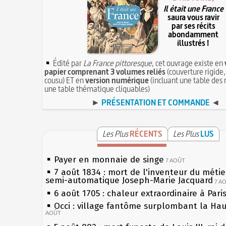
Il était une France
saura vous ravir
par ses récits
abondamment
illustrés !
Édité par
La France pittoresque
, cet ouvrage existe en
papier comprenant 3 volumes reliés
(couverture rigide,
cousu) ET en
version numérique
(incluant une table des 
une table thématique cliquables)
►
PRÉSENTATION ET COMMANDE
◄
Les Plus
RÉCENTS
Les Plus
LUS
Payer en monnaie de singe
7 AOÛT
7 août 1834 : mort de l'inventeur du métier
semi-automatique Joseph-Marie Jacquard
7 A
6 août 1705 : chaleur extraordinaire à Pari
Occi : village fantôme surplombant la Ha
AOÛT