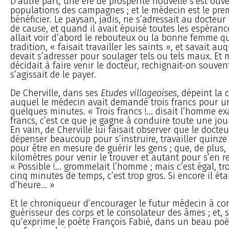
D’autre part, une ère de prospérité nouvelle s’est ouve
populations des campagnes ; et le médecin est le pre
bénéficier. Le paysan, jadis, ne s’adressait au docteu
de cause, et quand il avait épuisé toutes les espéran
allait voir d’abord le rebouteux ou la bonne femme qu
tradition, « faisait travailler les saints », et savait a
devait s’adresser pour soulager tels ou tels maux. E
décidait à faire venir le docteur, rechignait-on souvent
s’agissait de le payer.
De Cherville, dans ses
Etudes villageoises
, dépeint la
auquel le médecin avait demandé trois francs pour un
quelques minutes. « Trois francs !... disait l’homme ex
francs, c’est ce que je gagne à conduire toute une jou
En vain, de Cherville lui faisait observer que le docteu
dépenser beaucoup pour s’instruire, travailler quinz
pour être en mesure de guérir les gens ; que, de plus, i
kilomètres pour venir le trouver et autant pour s’en re
« Possible !... grommelait l’homme ; mais c’est égal, tr
cinq minutes de temps, c’est trop gros. Si encore il étai
d’heure... »
Et le chroniqueur d’encourager le futur médecin à con
guérisseur des corps et le consolateur des âmes ; et, 
qu’exprime le poète François Fabié, dans un beau po