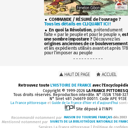
COMMANDE / RÉSUMÉ de l'ouvrage ?
Tous les détails en CLIQUANT ICI !
En quoi la Révolution
, prétendument
faite « par le peuple et pour le peuple »,
es
une sombre imposture ?
Découvrez les
origines anciennes de ce bouleversement
et les expédients utilisés avant et après 17
pour l'imposer au peuple
- - - - - - - - - - -
Retrouvez toute
L'HISTOIRE DE FRANCE
avec l'Encyclopédi
Copyright © 1999-2026
LA FRANCE PITTORES
Tous droits réservés. Reproduction interdite. N° ISSN 1768-32
N° Siret 481 246619 00011. Code APE 913E
La France pittoresque
et
Guide de la France d'hier et d'aujourd'hui
sont 
Site déposé à l'INPI
Recommandé notamment par
MAISON DU TOURISME FRANÇAIS
dès 2003
Mentionné notamment par
SIGNETS DE LA BIBLIOTHÈQUE NATIONALE DE FRAN
Services La France pittoresque
|
Politique de confident