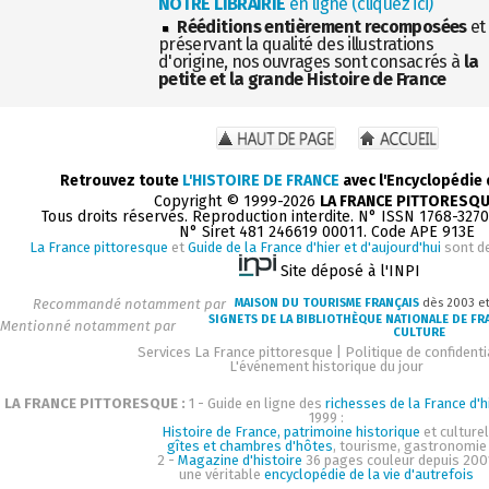
NOTRE LIBRAIRIE
en ligne (cliquez ici)
Rééditions entièrement recomposées
et
préservant la qualité des illustrations
d'origine, nos ouvrages sont consacrés à
la
petite et la grande Histoire de France
Retrouvez toute
L'HISTOIRE DE FRANCE
avec l'Encyclopédie
Copyright © 1999-2026
LA FRANCE PITTORESQ
Tous droits réservés. Reproduction interdite. N° ISSN 1768-327
N° Siret 481 246619 00011. Code APE 913E
La France pittoresque
et
Guide de la France d'hier et d'aujourd'hui
sont d
Site déposé à l'INPI
Recommandé notamment par
MAISON DU TOURISME FRANÇAIS
dès 2003 e
SIGNETS DE LA BIBLIOTHÈQUE NATIONALE DE FR
Mentionné notamment par
CULTURE
Services La France pittoresque
|
Politique de confidenti
L'événement historique du jour
LA FRANCE PITTORESQUE :
1 - Guide en ligne des
richesses de la France d'h
1999 :
Histoire de France, patrimoine historique
et culturel
gîtes et chambres d'hôtes
, tourisme, gastronomie
2 -
Magazine d'histoire
36 pages couleur depuis 200
une véritable
encyclopédie de la vie d'autrefois