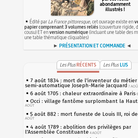
abondamment
illustrés !
Édité par
La France pittoresque
, cet ouvrage existe en
v
papier comprenant 3 volumes reliés
(couverture rigide, d
cousu) ET en
version numérique
(incluant une table des m
une table thématique cliquables)
►
PRÉSENTATION ET COMMANDE
◄
Les Plus
RÉCENTS
Les Plus
LUS
7 août 1834 : mort de l'inventeur du métier 
semi-automatique Joseph-Marie Jacquard
7 AO
6 août 1705 : chaleur extraordinaire à Paris
Occi : village fantôme surplombant la Hau
AOÛT
5 août 882 : mort funeste de Louis III, roi d
AOÛT
4 août 1789 : abolition des privilèges par
l'Assemblée Constituante
4 AOÛT