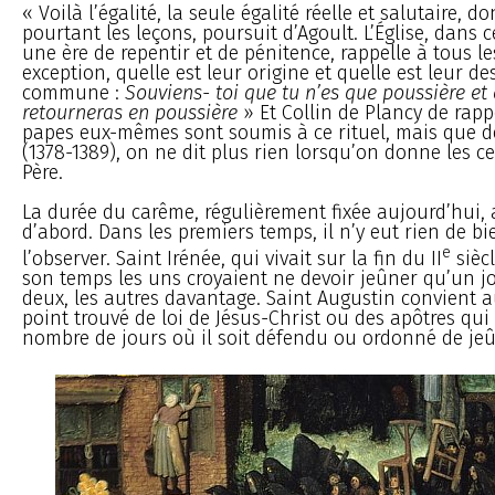
« Voilà l’égalité, la seule égalité réelle et salutaire, 
pourtant les leçons, poursuit d’Agoult. L’Église, dans 
une ère de repentir et de pénitence, rappelle à tous 
exception, quelle est leur origine et quelle est leur de
commune :
Souviens- toi que tu n’es que poussière et
retourneras en poussière
» Et Collin de Plancy de rapp
papes eux-mêmes sont soumis à ce rituel, mais que d
(1378-1389), on ne dit plus rien lorsqu’on donne les c
Père.
La durée du carême, régulièrement fixée aujourd’hui, a
d’abord. Dans les premiers temps, il n’y eut rien de bi
e
l’observer. Saint Irénée, qui vivait sur la fin du II
siècl
son temps les uns croyaient ne devoir jeûner qu’un jo
deux, les autres davantage. Saint Augustin convient au
point trouvé de loi de Jésus-Christ ou des apôtres qui
nombre de jours où il soit défendu ou ordonné de jeû