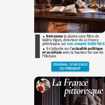
Retrouvez
la plume sans filtre de
Valéry Vigan, directeur de
La France
pittoresque
, sur
son compte SUBSTACK
Il s'attarde sur l'
actualité politique
et sociétale
avec la hauteur de vue de
l'Histoire
JOURNAL D'UN EXILÉ
DU PRÉSENT