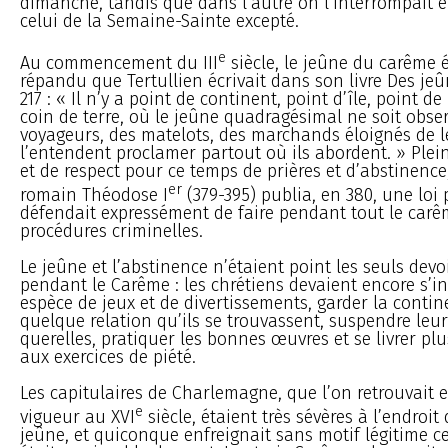
dimanche, tandis que dans l’autre on l’interrompait e
celui de la Semaine-Sainte excepté.
e
Au commencement du III
siècle, le jeûne du carême é
répandu que Tertullien écrivait dans son livre Des jeûn
217 : « Il n’y a point de continent, point d’île, point d
coin de terre, où le jeûne quadragésimal ne soit obser
voyageurs, des matelots, des marchands éloignés de le
l’entendent proclamer partout où ils abordent. » Plei
et de respect pour ce temps de prières et d’abstinence
er
romain Théodose I
(379-395) publia, en 380, une loi p
défendait expressément de faire pendant tout le carê
procédures criminelles.
Le jeûne et l’abstinence n’étaient point les seuls dev
pendant le Carême : les chrétiens devaient encore s’in
espèce de jeux et de divertissements, garder la conti
quelque relation qu’ils se trouvassent, suspendre leur
querelles, pratiquer les bonnes œuvres et se livrer p
aux exercices de piété.
Les capitulaires de Charlemagne, que l’on retrouvait 
e
vigueur au XVI
siècle, étaient très sévères à l’endroit
jeûne, et quiconque enfreignait sans motif légitime ce