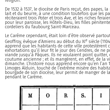
religion.
De 1532 à 1537, le diocèse de Paris reçut, des papes, l
lait et du beurre, à une condition toutefois que les p
réciteraient trois
Pater
et trois
Ave
, et les riches ferai
pour leur paroisse, les Hôtels-Dieu, les filles pénitente
cordeliers du faubourg Saint-Marceau.
Le Carême cependant, était loin d’être observé partout,
e
Geoffroy, évêque d’Amiens au début du XI
siècle (1104
apprend que les habitants de cette ville protestèrent c
exhortations qu’il leur fit le jour des Cendres, de ne
viande jusqu’à Pâques. Ils ne voulaient point quitter, 
coutume ancienne ; et ils mangèrent, en effet, de la v
dimanche. L’histoire nous apprend encore qu’en l’an 1
Limoges Alduin, touché de l’extrême misère des habit
bourgade de son diocèse, leur permit de manger de l
pendant le Carême.