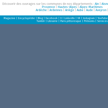
Découvrir des ouvrages sur les communes de nos départements :
Ain
|
Aisn
Provence
|
Hautes-Alpes
|
Alpes-Maritimes
Ardèche
|
Ardennes
|
Ariège
|
Aube
|
Aude
|
Aveyron
Magazine
|
Encyclopédie
|
Blog
|
Facebook
|
X
|
LinkedIn
|
VK
|
Instagram
|
YouTube
Tumblr
|
Librairie
|
Paris pittoresque
|
Prénoms
|
Services