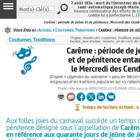
7 août 1834 : mort de l'inventeur du 
semi-automatique Joseph-Marie
Heureux continuateur des efforts de V
comme lui a perfectionné (…)
Carême : période de jeûne et de pénitence. Mercredi des Cend
Vous êtes ici :
Accueil
>
Coutumes, Traditions
> Carême : période de jeû
Coutumes, Traditions
Origine, histoire des coutumes, traditions popu
locales, jeux d’antan, moeurs, art de vivre de
Carême : période de 
et de pénitence ent
le Mercredi des Cend
(D’après « Légendes du calendrier » paru en 1863 et «
religieuses et les traditions populaires qui s’y rattach
Publié / Mis à jour le
MERCREDI
10 FÉVRIER 2016
, 
Temps de lecture estimé : 4
Aux folles joies du carnaval succède un temps 
pénitence désigné sous l’appellation de
Carême
en référence aux quarante jours de jeûne de 