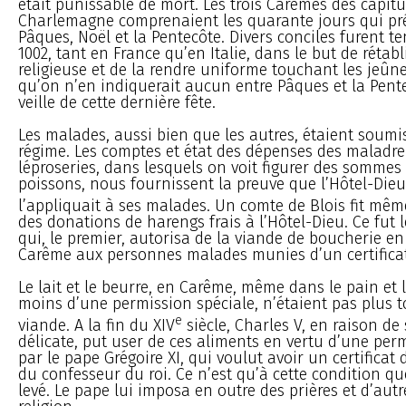
était punissable de mort. Les trois Carêmes des capitu
Charlemagne comprenaient les quarante jours qui pr
Pâques, Noël et la Pentecôte. Divers conciles furent te
1002, tant en France qu’en Italie, dans le but de rétabli
religieuse et de la rendre uniforme touchant les jeûn
qu’on n’en indiquerait aucun entre Pâques et la Pente
veille de cette dernière fête.
Les malades, aussi bien que les autres, étaient soum
régime. Les comptes et état des dépenses des maladrer
léproseries, dans lesquels on voit figurer des sommes
poissons, nous fournissent la preuve que l’Hôtel-Dieu
l’appliquait à ses malades. Un comte de Blois fit même
des donations de harengs frais à l’Hôtel-Dieu. Ce fut le
qui, le premier, autorisa de la viande de boucherie e
Carême aux personnes malades munies d’un certifica
Le lait et le beurre, en Carême, même dans le pain et 
moins d’une permission spéciale, n’étaient pas plus t
e
viande. A la fin du XIV
siècle, Charles V, en raison de
délicate, put user de ces aliments en vertu d’une per
par le pape Grégoire XI, qui voulut avoir un certificat
du confesseur du roi. Ce n’est qu’à cette condition q
levé. Le pape lui imposa en outre des prières et d’aut