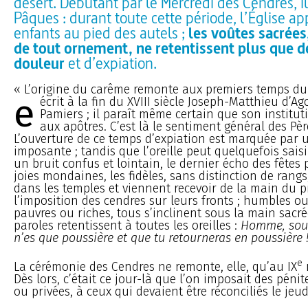
désert. Débutant par le Mercredi des Cendres, i
Pâques : durant toute cette période, l’Église ap
enfants au pied des autels ;
les voûtes sacrées
de tout ornement, ne retentissent plus que d
douleur
et d’expiation.
« L’origine du carême remonte aux premiers temps du
e
écrit à la fin du XVIII
siècle Joseph-Matthieu d’Ag
Pamiers ; il paraît même certain que son institut
aux apôtres. C’est là le sentiment général des Père
L’ouverture de ce temps d’expiation est marquée par
imposante ; tandis que l’oreille peut quelquefois sai
un bruit confus et lointain, le dernier écho des fêtes 
joies mondaines, les fidèles, sans distinction de rangs
dans les temples et viennent recevoir de la main du p
l’imposition des cendres sur leurs fronts ; humbles ou
pauvres ou riches, tous s’inclinent sous la main sacr
paroles retentissent à toutes les oreilles :
Homme, souv
n’es que poussière et que tu retourneras en poussière 
e
La cérémonie des Cendres ne remonte, elle, qu’au IX
Dès lors, c’était ce jour-là que l’on imposait des péni
ou privées, à ceux qui devaient être réconciliés le jeud