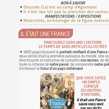
BON À SAVOIR
Discorde (La) est au camp d'Agramant
Il n'est rien tel que le plancher des vaches
MANIFESTATIONS / EXPOSITIONS
Maternités, archéologie de la figure matern
IL ÉTAIT UNE FRANCE
PARCOUREZ 2000 ANS L'HISTOIRE
LE TEMPS DE 1600 ARTICLES ILLUSTRÉS
1400 pages brossant le
portrait vivifiant d'une France
deux siècles était la première puissance du monde. Une oc
divertissante et instructive de connaître
nos racines
, de dé
toute la richesse de
notre passé
, de comprendre
notre pr
d'entrevoir le
futur d'un pays millénaire
QUE VOUS SOYEZ
UN SIMPLE
CURIEUX
OU UN FÉRU
D'HISTOIRE,
Il était une France
saura vous ravir
par ses récits