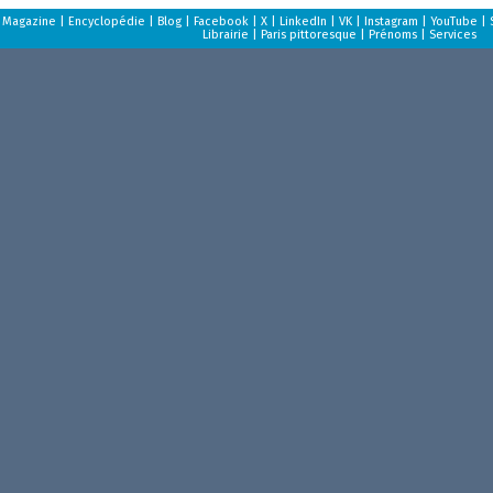
Magazine
|
Encyclopédie
|
Blog
|
Facebook
|
X
|
LinkedIn
|
VK
|
Instagram
|
YouTube
|
Librairie
|
Paris pittoresque
|
Prénoms
|
Services