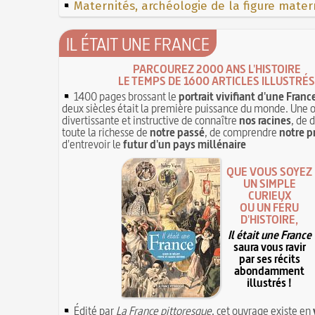
Maternités, archéologie de la figure mater
IL ÉTAIT UNE FRANCE
PARCOUREZ 2000 ANS L'HISTOIRE
LE TEMPS DE 1600 ARTICLES ILLUSTRÉS
1400 pages brossant le
portrait vivifiant d'une Franc
deux siècles était la première puissance du monde. Une 
divertissante et instructive de connaître
nos racines
, de 
toute la richesse de
notre passé
, de comprendre
notre p
d'entrevoir le
futur d'un pays millénaire
QUE VOUS SOYEZ
UN SIMPLE
CURIEUX
OU UN FÉRU
D'HISTOIRE,
Il était une France
saura vous ravir
par ses récits
abondamment
illustrés !
Édité par
La France pittoresque
, cet ouvrage existe en