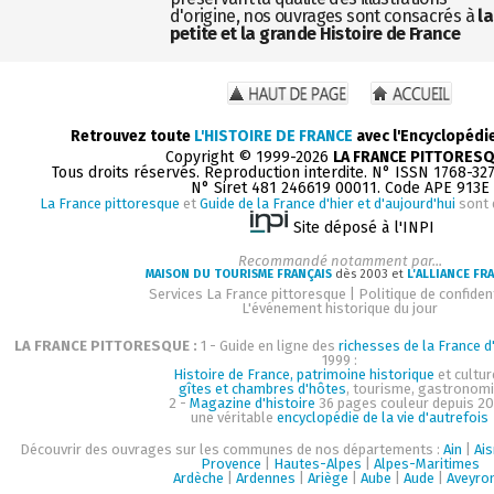
d'origine, nos ouvrages sont consacrés à
la
petite et la grande Histoire de France
Retrouvez toute
L'HISTOIRE DE FRANCE
avec l'Encyclopédi
Copyright © 1999-2026
LA FRANCE PITTORES
Tous droits réservés. Reproduction interdite. N° ISSN 1768-32
N° Siret 481 246619 00011. Code APE 913E
La France pittoresque
et
Guide de la France d'hier et d'aujourd'hui
sont 
Site déposé à l'INPI
Recommandé notamment par...
MAISON DU TOURISME FRANÇAIS
dès 2003 et
L'ALLIANCE FR
Services La France pittoresque
|
Politique de confident
L'événement historique du jour
LA FRANCE PITTORESQUE :
1 - Guide en ligne des
richesses de la France d'
1999 :
Histoire de France, patrimoine historique
et cultur
gîtes et chambres d'hôtes
, tourisme, gastronom
2 -
Magazine d'histoire
36 pages couleur depuis 20
une véritable
encyclopédie de la vie d'autrefois
Découvrir des ouvrages sur les communes de nos départements :
Ain
|
Ai
Provence
|
Hautes-Alpes
|
Alpes-Maritimes
Ardèche
|
Ardennes
|
Ariège
|
Aube
|
Aude
|
Aveyro