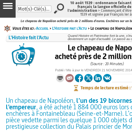
10 août 1539 : ordonnance faisan
français la langue officielle du
l'administration
> Commençant d’être 
1539 et signée par François Ier 
Le chapeau de Napoléon acheté près de 2 millions d'euros. Enchères sur un b
Vous êtes ici :
Accueil
>
L’Histoire fait l’Actu
> Le chapeau de Napoléon
L’Histoire fait l’Actu
Quand Histoire et Patrimoine font la une, s’in
deviennent un sujet d’actualité. Le passé au 
Le chapeau de Napo
acheté près de 2 million
(Source : 20 Minutes)
Publié / Mis à jour le
VENDREDI
21 NOVEMBRE 201
Temps de lecture estimé :
Un chapeau de Napoléon,
l’un des 19 bicornes
l’empereur
, a été acheté 1 884 000 euros lors
enchères à Fontainebleau (Seine-et-Marne). L’ob
pièce vedette parmi les quelque 1 000 objets d
prestigieuse collection du Palais princier de M