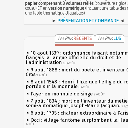
papier comprenant 3 volumes reliés
(couverture rigide,
cousu) ET en
version numérique
(incluant une table des 
une table thématique cliquables)
►
PRÉSENTATION ET COMMANDE
◄
Les Plus
RÉCENTS
Les Plus
LUS
10 août 1539 : ordonnance faisant notam
français la langue officielle du droit et de
l'administration
10 AOÛT
9 août 1888 : mort du poète et inventeur 
Cros
9 AOÛT
8 août 1548 : Henri II fixe que l’effigie du r
portée sur la monnaie
8 AOÛT
Payer en monnaie de singe
7 AOÛT
7 août 1834 : mort de l'inventeur du métier
semi-automatique Joseph-Marie Jacquard
7 A
6 août 1705 : chaleur extraordinaire à Pari
Occi : village fantôme surplombant la Ha
AOÛT