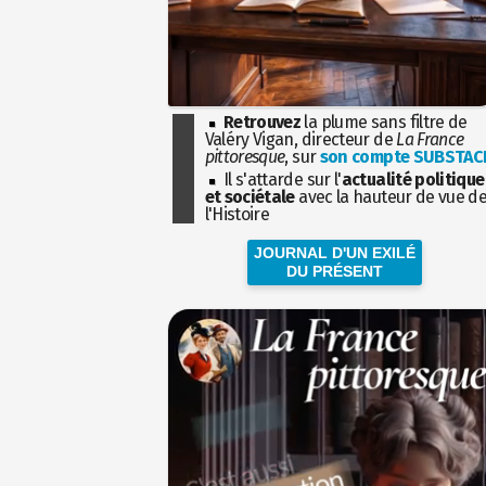
Retrouvez
la plume sans filtre de
Valéry Vigan, directeur de
La France
pittoresque
, sur
son compte SUBSTAC
Il s'attarde sur l'
actualité politique
et sociétale
avec la hauteur de vue d
l'Histoire
JOURNAL D'UN EXILÉ
DU PRÉSENT