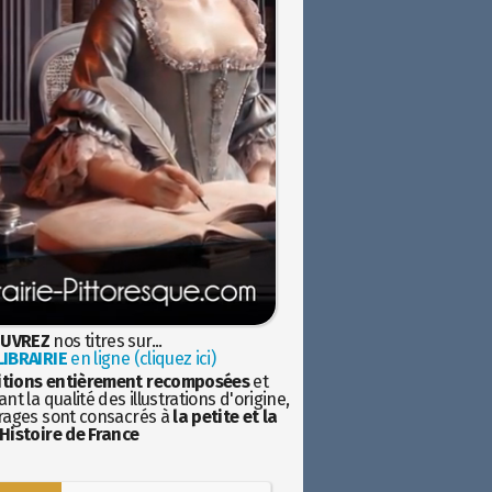
UVREZ
nos titres sur...
IBRAIRIE
en ligne (cliquez ici)
itions entièrement recomposées
et
nt la qualité des illustrations d'origine,
rages sont consacrés à
la petite et la
Histoire de France