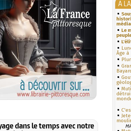
À L
Sous
histo
média
Le m
peuple
L'él
Lun
Âge à 
Plum
Gra
Bayar
Gouf
géolo
Muti
détrui
monde
C'e
Jete
mouli
yage dans le temps avec notre
MA