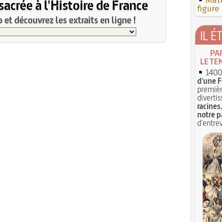
Mate
acrée à l'Histoire de France
figure
et découvrez les extraits en ligne !
IL É
PA
LE TE
1400 
d'une F
premièr
divertis
racines
notre p
d'entrev