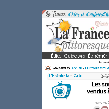
Édito
Guide
Éphéméri
web
les soul
Vous êtes ici :
Accueil
>
L’Histoire fait l’
L’Histoire fait l’Actu
Quand 
devien
Les so
vendus 
Publié / Mis à