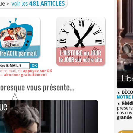
ue >
voir les
481 ARTICLES
otre mail, et
appuyez sur OK
us
abonner gratuitement
DÉCO
NOTRE L
Rééd
préserva
nos ouv
grande 