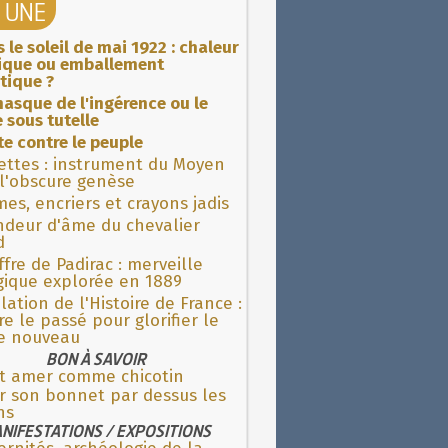
A UNE
 le soleil de mai 1922 : chaleur
rique ou emballement
tique ?
asque de l'ingérence ou le
 sous tutelle
ite contre le peuple
ettes : instrument du Moyen
l'obscure genèse
es, encriers et crayons jadis
ndeur d'âme du chevalier
d
fre de Padirac : merveille
gique explorée en 1889
lation de l'Histoire de France :
re le passé pour glorifier le
 nouveau
BON À SAVOIR
st amer comme chicotin
r son bonnet par dessus les
ns
NIFESTATIONS / EXPOSITIONS