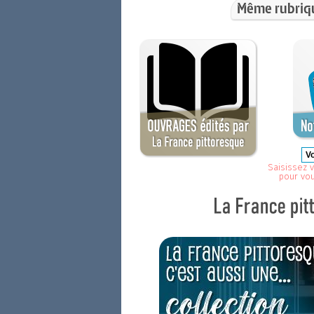
Même rubriq
Saisissez v
pour vo