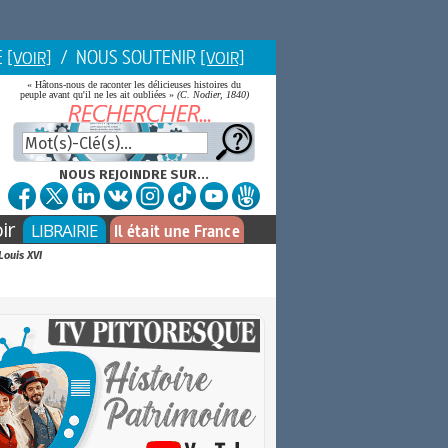
E
/ NOUS SOUTENIR
[VOIR]
[VOIR]
« Hâtons-nous de raconter les délicieuses histoires du
peuple avant qu'il ne les ait oubliées »
(C. Nodier, 1840)
NOUS REJOINDRE SUR...
ir
LIBRAIRIE
Il était une France
Louis XVI