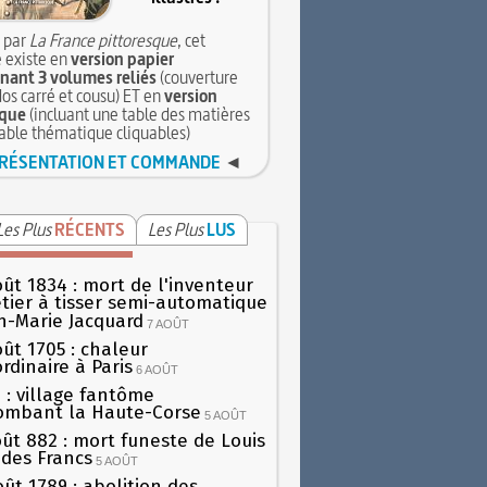
 par
La France pittoresque
, cet
 existe en
version papier
ant 3 volumes reliés
(couverture
dos carré et cousu) ET en
version
que
(incluant une table des matières
table thématique cliquables)
RÉSENTATION ET COMMANDE
◄
Les Plus
RÉCENTS
Les Plus
LUS
oût 1834 : mort de l'inventeur
tier à tisser semi-automatique
h-Marie Jacquard
7 AOÛT
oût 1705 : chaleur
rdinaire à Paris
6 AOÛT
 : village fantôme
ombant la Haute-Corse
5 AOÛT
oût 882 : mort funeste de Louis
oi des Francs
5 AOÛT
oût 1789 : abolition des