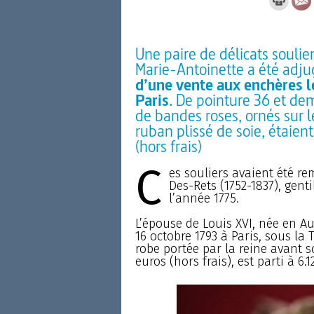
Une paire de délicats soulie
Marie-Antoinette a été adju
d’une vente aux enchères l
Paris
. De pointure 36 et dem
de bandes roses, ornés sur 
ruban plissé de soie, étaien
(hors frais)
C
es souliers avaient été r
Des-Rets (1752-1837), gent
l’année 1775.
L’épouse de Louis XVI, née en Au
16 octobre 1793 à Paris, sous la 
robe portée par la reine avant s
euros (hors frais), est parti à 6.1