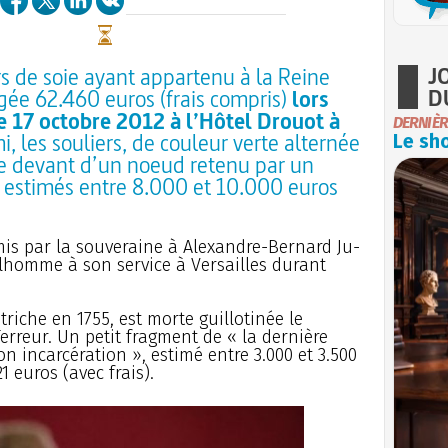
J
rs de soie ayant appartenu à la Reine
D
gée 62.460 euros (frais compris)
lors
e 17 octobre 2012 à l’Hôtel Drouot à
DERNIÈR
i, les souliers, de couleur verte alternée
Le sho
le devant d’un noeud retenu par un
t estimés entre 8.000 et 10.000 euros
emis par la souveraine à Alexandre-Bernard Ju-
ilhomme à son service à Versailles durant
triche en 1755, est morte guillotinée le
Terreur. Un petit fragment de « la dernière
on incarcération », estimé entre 3.000 et 3.500
21 euros (avec frais).