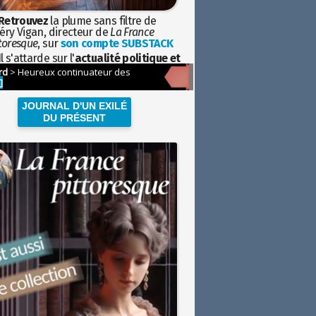
Retrouvez
la plume sans filtre de
éry Vigan, directeur de
La France
toresque
, sur
son compte SUBSTACK
l s'attarde sur l'
actualité politique et
ciétale
avec la hauteur de vue de
istoire
JOURNAL D'UN EXILÉ
DU PRÉSENT