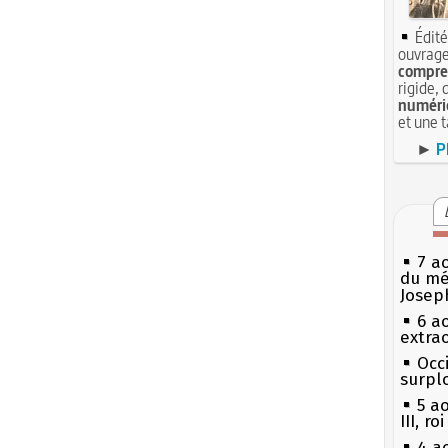
Édité
ouvrage
compren
rigide, 
numéri
et une 
►
P
7 a
du mé
Josep
6 a
extrao
Occi
surpl
5 a
III, r
4 a