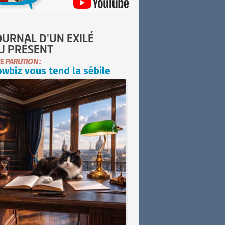
OURNAL D'UN EXILÉ
U PRÉSENT
E PARUTION :
wbiz vous tend la sébile