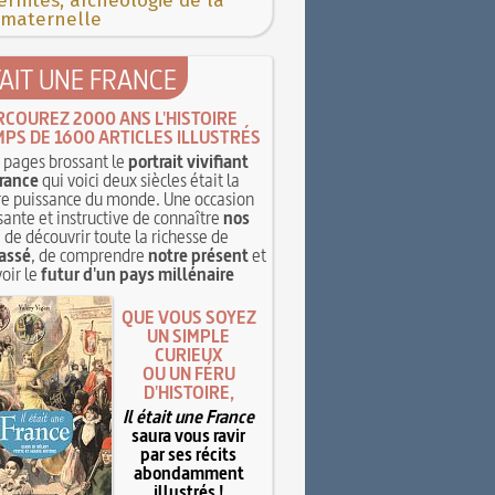
rnités, archéologie de la
 maternelle
TAIT UNE FRANCE
RCOUREZ 2000 ANS L'HISTOIRE
MPS DE 1600 ARTICLES ILLUSTRÉS
pages brossant le
portrait vivifiant
rance
qui voici deux siècles était la
e puissance du monde. Une occasion
sante et instructive de connaître
nos
, de découvrir toute la richesse de
assé
, de comprendre
notre présent
et
oir le
futur d'un pays millénaire
QUE VOUS SOYEZ
UN SIMPLE
CURIEUX
OU UN FÉRU
D'HISTOIRE,
Il était une France
saura vous ravir
par ses récits
abondamment
illustrés !