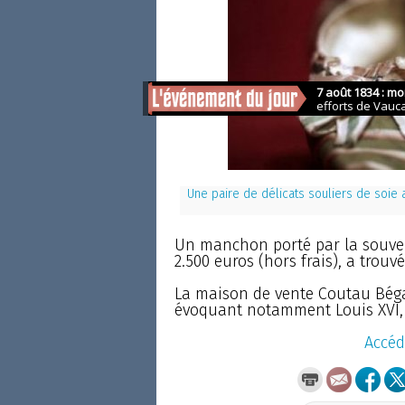
Une paire de délicats souliers de soie 
Un manchon porté par la souvera
2.500 euros (hors frais), a trouv
La maison de vente Coutau Bégar
évoquant notamment Louis XVI, 
Accéd