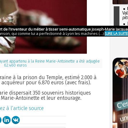
Val
pit
I
so
l'H
ayant appartenu à la Reine Marie-Antoinette a été adjugée
62.460 euros
ine à la prison du Temple, estimé 2.000 à
é acquéreur pour 6.870 euros (avec frais).
ie dispersait 350 souvenirs historiques
Marie-Antoinette et leur entourage.
ez à l’article source