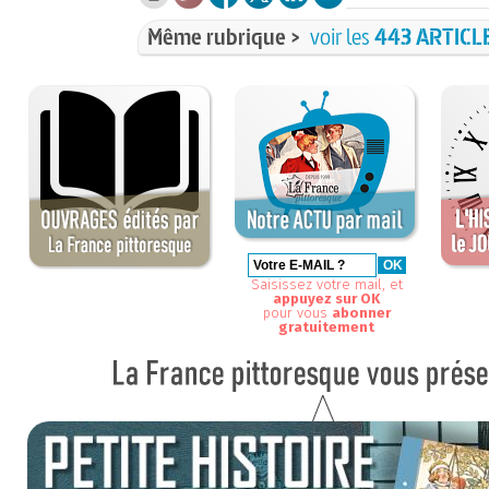
Même rubrique >
voir les
443 ARTICL
Saisissez votre mail, et
appuyez sur OK
pour vous
abonner
gratuitement