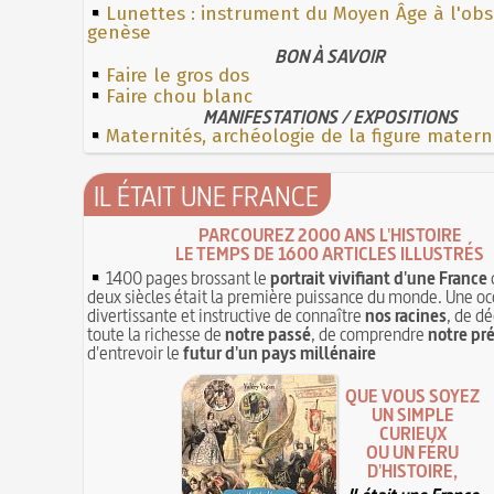
Lunettes : instrument du Moyen Âge à l'ob
genèse
BON À SAVOIR
Faire le gros dos
Faire chou blanc
MANIFESTATIONS / EXPOSITIONS
Maternités, archéologie de la figure matern
IL ÉTAIT UNE FRANCE
PARCOUREZ 2000 ANS L'HISTOIRE
LE TEMPS DE 1600 ARTICLES ILLUSTRÉS
1400 pages brossant le
portrait vivifiant d'une France
deux siècles était la première puissance du monde. Une oc
divertissante et instructive de connaître
nos racines
, de dé
toute la richesse de
notre passé
, de comprendre
notre pr
d'entrevoir le
futur d'un pays millénaire
QUE VOUS SOYEZ
UN SIMPLE
CURIEUX
OU UN FÉRU
D'HISTOIRE,