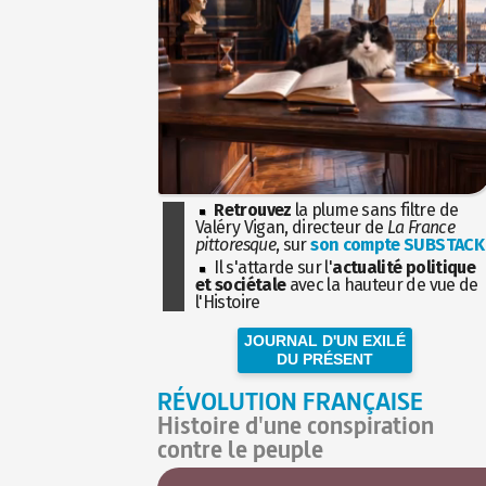
Retrouvez
la plume sans filtre de
Valéry Vigan, directeur de
La France
pittoresque
, sur
son compte SUBSTACK
Il s'attarde sur l'
actualité politique
et sociétale
avec la hauteur de vue de
l'Histoire
JOURNAL D'UN EXILÉ
DU PRÉSENT
RÉVOLUTION FRANÇAISE
Histoire d'une conspiration
contre le peuple