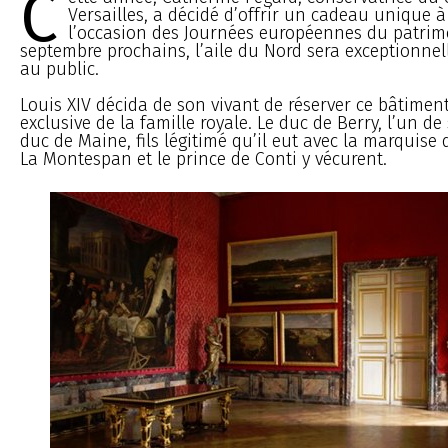
C
Versailles, a décidé d’offrir un cadeau unique à 
l’occasion des Journées européennes du patrimoi
septembre prochains, l’aile du Nord sera exceptionne
au public.
Louis XIV décida de son vivant de réserver ce bâtimen
exclusive de la famille royale. Le duc de Berry, l’un de s
duc de Maine, fils légitimé qu’il eut avec la marquis
La Montespan et le prince de Conti y vécurent.