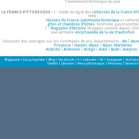
L'événement historique du jour
LA FRANCE PITTORESQUE :
1 - Guide en ligne des
richesses de la France d'h
1999 :
Histoire de France, patrimoine historique
et culturel
gîtes et chambres d'hôtes
, tourisme, gastronomie
2 -
Magazine d'histoire
36 pages couleur depuis 200
une véritable
encyclopédie de la vie d'autrefois
Découvrir des ouvrages sur les communes de nos départements :
Ain
|
Aisn
Provence
|
Hautes-Alpes
|
Alpes-Maritimes
Ardèche
|
Ardennes
|
Ariège
|
Aube
|
Aude
|
Aveyron
Magazine
|
Encyclopédie
|
Blog
|
Facebook
|
X
|
LinkedIn
|
VK
|
Instagram
|
YouTube
Tumblr
|
Librairie
|
Paris pittoresque
|
Prénoms
|
Services