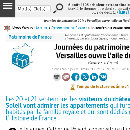
6 août 1705 : chaleur extraordinair
jour-là, le thermomètre dont se servait
plus de deux (…)
[LIRE]
Journées du patrimoine 2014 : Versailles ouvre l'aile du Nord
Vous êtes ici :
Accueil
>
Patrimoine de France
> Journées du patrimoine
Patrimoine de France
Richesses du patrimoine francophone : livres
châteaux, circuits touristiques, monuments...
Journées du patrimoine
Versailles ouvre l’aile 
(Source : La Figaro)
Publié / Mis à jour le
DIMANCHE
21 SEPTEMBRE 2014
Temps de lecture estimé : 1
Les 20 et 21 septembre, les
visiteurs du châte
Soleil vont admirer les appartements
qui fure
habités par la famille royale et qui sont dédiés
l’Histoire de France
ette année, Catherine Pégard, conservatrice du