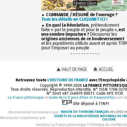
COMMANDE / RÉSUMÉ de l'ouvrage ?
Tous les détails en CLIQUANT ICI !
En quoi la Révolution
, prétendument
faite « par le peuple et pour le peuple »,
est
une sombre imposture ?
Découvrez les
origines anciennes de ce bouleversement
et les expédients utilisés avant et après 1789
pour l'imposer au peuple
- - - - - - - - - - -
Retrouvez toute
L'HISTOIRE DE FRANCE
avec l'Encyclopédie
Copyright © 1999-2026
LA FRANCE PITTORESQ
Tous droits réservés. Reproduction interdite. N° ISSN 1768-327
N° Siret 481 246619 00011. Code APE 913E
La France pittoresque
et
Guide de la France d'hier et d'aujourd'hui
sont d
Site déposé à l'INPI
Recommandé notamment par
MAISON DU TOURISME FRANÇAIS
dès 2003 e
SIGNETS DE LA BIBLIOTHÈQUE NATIONALE DE FR
Mentionné notamment par
CULTURE
Services La France pittoresque
|
Politique de confidenti