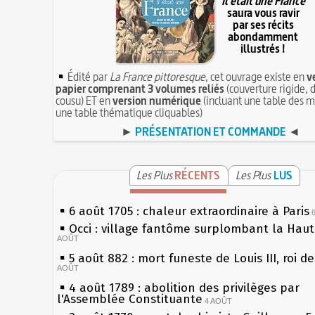
Il était une France
saura vous ravir
par ses récits
abondamment
illustrés !
Édité par
La France pittoresque
, cet ouvrage existe en
v
papier comprenant 3 volumes reliés
(couverture rigide, d
cousu) ET en
version numérique
(incluant une table des m
une table thématique cliquables)
►
PRÉSENTATION ET COMMANDE
◄
Les Plus
RÉCENTS
Les Plus
LUS
6 août 1705 : chaleur extraordinaire à Paris
Occi : village fantôme surplombant la Hau
AOÛT
5 août 882 : mort funeste de Louis III, roi d
AOÛT
4 août 1789 : abolition des privilèges par
l'Assemblée Constituante
4 AOÛT