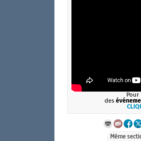
Pour 
des
événemen
CLIQU
Même secti