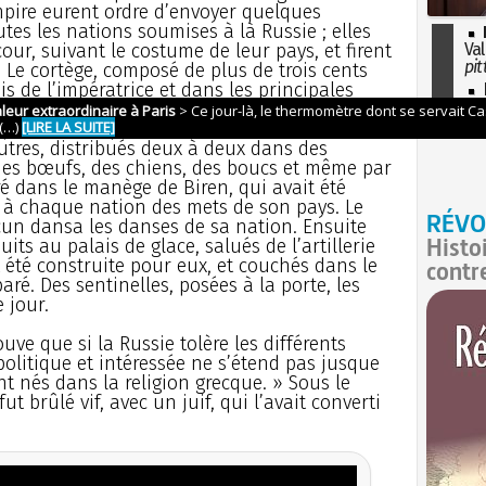
empire eurent ordre d’envoyer quelques
es les nations soumises à là Russie ; elles
cour, suivant le costume de leur pays, et firent
Val
pit
. Le cortège, composé de plus de trois cents
s de l’impératrice et dans les principales
I
so
 paraissaient les premiers, renfermés dans une
l'H
éphant. Quelques-uns des convives étaient
utres, distribués deux à deux dans des
 des bœufs, des chiens, des boucs et même par
é dans le manège de Biren, qui avait été
t à chaque nation des mets de son pays. Le
RÉVO
acun dansa les danses de sa nation. Ensuite
Histo
ts au palais de glace, salués de l’artillerie
 été construite pour eux, et couchés dans le
contr
paré. Des sentinelles, posées à la porte, les
 jour.
uve que si la Russie tolère les différents
 politique et intéressée ne s’étend pas jusque
nt nés dans la religion grecque. » Sous le
 brûlé vif, avec un juif, qui l’avait converti