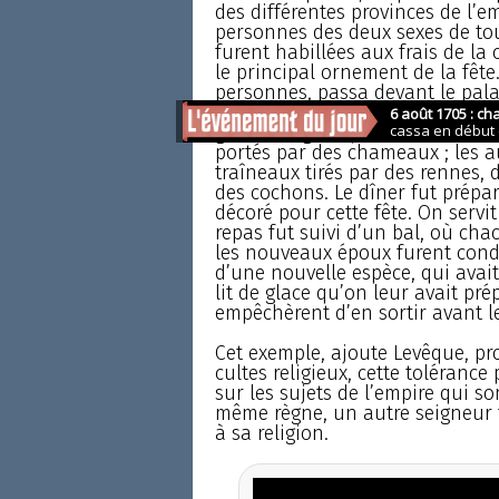
des différentes provinces de l’
personnes des deux sexes de tout
furent habillées aux frais de la 
le principal ornement de la fête
personnes, passa devant le palai
rues de la ville. Les deux époux
grande cage et portés sur un él
portés par des chameaux ; les a
traîneaux tirés par des rennes,
des cochons. Le dîner fut prépar
décoré pour cette fête. On servi
repas fut suivi d’un bal, où ch
les nouveaux époux furent condui
d’une nouvelle espèce, qui avait
lit de glace qu’on leur avait pré
empêchèrent d’en sortir avant le
Cet exemple, ajoute Levêque, pro
cultes religieux, cette tolérance
sur les sujets de l’empire qui so
même règne, un autre seigneur fut
à sa religion.