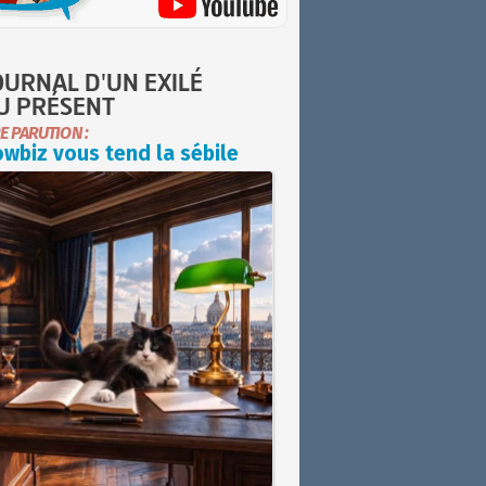
OURNAL D'UN EXILÉ
U PRÉSENT
E PARUTION :
wbiz vous tend la sébile