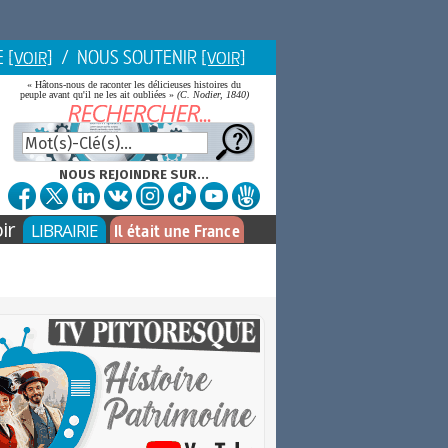
E
/ NOUS SOUTENIR
[VOIR]
[VOIR]
« Hâtons-nous de raconter les délicieuses histoires du
peuple avant qu'il ne les ait oubliées »
(C. Nodier, 1840)
NOUS REJOINDRE SUR...
ir
LIBRAIRIE
Il était une France