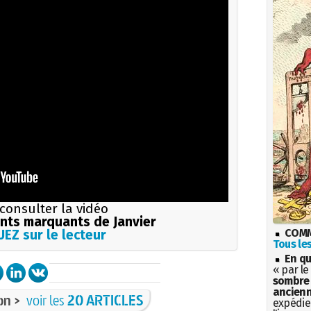
consulter la vidéo
ts marquants de Janvier
COMM
EZ sur le lecteur
Tous les
En qu
« par le
sombre 
ancienn
on >
voir les
20 ARTICLES
expédien