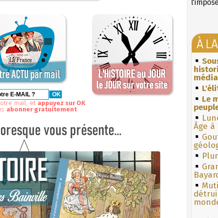
l'impos
À L
Sous
histo
média
L'él
Le m
otre mail, et
appuyez sur OK
peuple
us
abonner gratuitement
Lun
Âge à 
Gouf
géolo
Plum
Gra
Bayar
Muti
détrui
monde