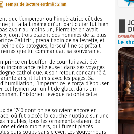
Temps de lecture estimé : 2 mn
ient que l’empereur ou l’impératrice eût des
J
ne ; il fallait même qu’un particulier fût bien
D
pas avoir au moins un, Pierre Ier en avait
six, dont trois étaient des hommes de la plus
DERNIÈR
ince Galitziri, prenait soin de sa levrette, et,
Le sho
 peine dès batogues, lorsqu’il ne se prêtait
neries que lui commandait sa souveraine.
 prince en bouffon de cour lui avait été
 inconstance religieuse : dans ses voyages
 le dogme catholique. A son retour, condamné à
rante ans, il fut mis avec les pages. Sa
’humiliation, l’impératrice le força d’épouser
 cet hymen sur un lit de glace, dans un
omment l’historien Levêque raconte cette
eux de 1740 dont on se souvient encore en
lace, où fut placée la couche nuptiale sur une
les meublés, tous les ornements étaient de
ons et deux mortiers, qui furent placés
t plusieurs coups sans crever. Les gouverneurs