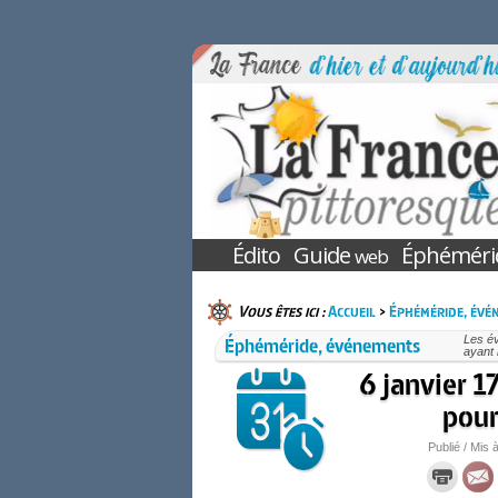
Édito
Guide
Éphéméri
web
Vous êtes ici :
Accueil
>
Éphéméride, évé
Éphéméride, événements
Les é
ayant 
6 janvier 1
pour
Publié / Mis à