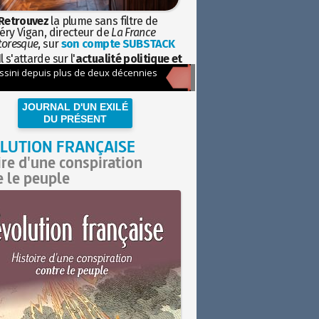
Retrouvez
la plume sans filtre de
éry Vigan, directeur de
La France
toresque
, sur
son compte SUBSTACK
l s'attarde sur l'
actualité politique et
ciétale
avec la hauteur de vue de
istoire
JOURNAL D'UN EXILÉ
DU PRÉSENT
LUTION FRANÇAISE
ire d'une conspiration
e le peuple