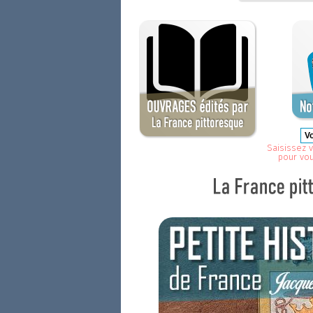
Saisissez v
pour vo