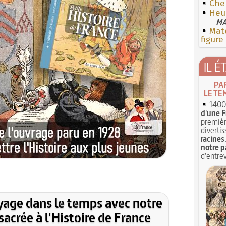
Che
Heu
MA
Mate
figure
IL É
PA
LE TE
1400 
d'une F
premièr
divertis
racines
notre p
d'entrev
yage dans le temps avec notre
acrée à l'Histoire de France