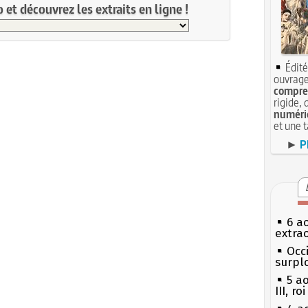
et découvrez les extraits en ligne !
Édité
ouvrage
compren
rigide, 
numéri
et une 
►
P
6 a
extrao
Occi
surpl
5 a
III, r