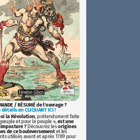
ANDE / RÉSUMÉ de l'ouvrage ?
 détails en CLIQUANT ICI !
oi la Révolution
, prétendument faite
 peuple et pour le peuple »,
est une
imposture ?
Découvrez les
origines
es de ce bouleversement
et les
ts utilisés avant et après 1789 pour