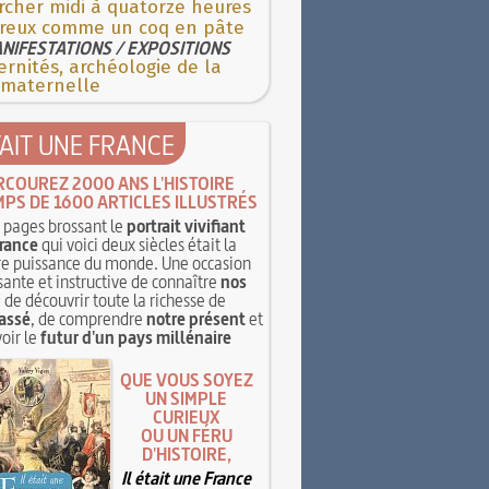
rcher midi à quatorze heures
reux comme un coq en pâte
NIFESTATIONS / EXPOSITIONS
rnités, archéologie de la
 maternelle
TAIT UNE FRANCE
RCOUREZ 2000 ANS L'HISTOIRE
MPS DE 1600 ARTICLES ILLUSTRÉS
pages brossant le
portrait vivifiant
rance
qui voici deux siècles était la
e puissance du monde. Une occasion
sante et instructive de connaître
nos
, de découvrir toute la richesse de
assé
, de comprendre
notre présent
et
oir le
futur d'un pays millénaire
QUE VOUS SOYEZ
UN SIMPLE
CURIEUX
OU UN FÉRU
D'HISTOIRE,
Il était une France