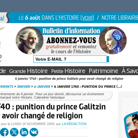
6 août
DANS L'HISTOIRE
/ NOTRE LIBRAIRI
LE
[VOIR]
de
Histoire
Histoire
Patrimoine
À Savo
Grande
Petite
6 janvier 1740 : punition du prince Galitzin pour avoir changé de religion
nements
>
Janvier
>
6 janvier
> 6 janvier 1740 : punition du prince (…)
vénements du 6 janvier. Pour un jour donné, découvrez un événement
marqué notre Histoire. Calendrier historique
740 : punition du prince Galitzin
 avoir changé de religion
 jour le
LUNDI
16 NOVEMBRE 2009
, par
LA RÉDACTION