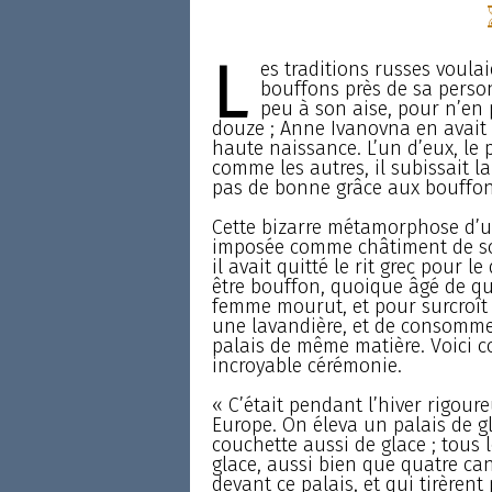
L
es traditions russes voula
bouffons près de sa person
peu à son aise, pour n’en 
douze ; Anne Ivanovna en avait 
haute naissance. L’un d’eux, le pr
comme les autres, il subissait la
pas de bonne grâce aux bouffon
Cette bizarre métamorphose d’un
imposée comme châtiment de son
il avait quitté le rit grec pour
être bouffon, quoique âgé de qua
femme mourut, et pour surcroît d
une lavandière, et de consommer
palais de même matière. Voici c
incroyable cérémonie.
« C’était pendant l’hiver rigour
Europe. On éleva un palais de g
couchette aussi de glace ; tous 
glace, aussi bien que quatre can
devant ce palais, et qui tirèren