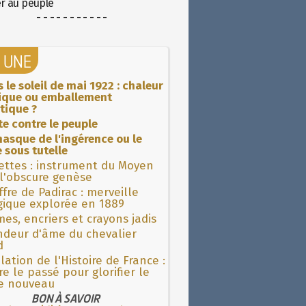
er au peuple
- - - - - - - - - - -
A UNE
 le soleil de mai 1922 : chaleur
rique ou emballement
tique ?
ite contre le peuple
asque de l'ingérence ou le
 sous tutelle
ettes : instrument du Moyen
l'obscure genèse
fre de Padirac : merveille
gique explorée en 1889
es, encriers et crayons jadis
ndeur d'âme du chevalier
d
lation de l'Histoire de France :
re le passé pour glorifier le
 nouveau
BON À SAVOIR