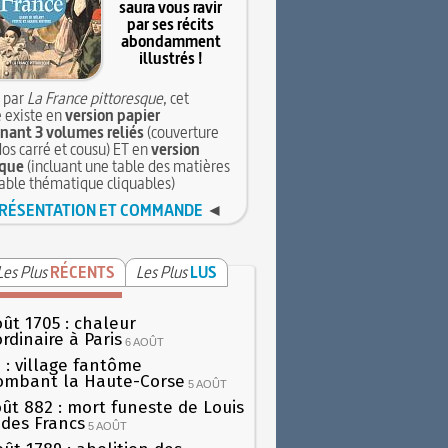
saura vous ravir
par ses récits
abondamment
illustrés !
 par
La France pittoresque
, cet
 existe en
version papier
ant 3 volumes reliés
(couverture
dos carré et cousu) ET en
version
que
(incluant une table des matières
table thématique cliquables)
RÉSENTATION ET COMMANDE
◄
Les Plus
RÉCENTS
Les Plus
LUS
oût 1705 : chaleur
rdinaire à Paris
6 AOÛT
 : village fantôme
ombant la Haute-Corse
5 AOÛT
oût 882 : mort funeste de Louis
oi des Francs
5 AOÛT