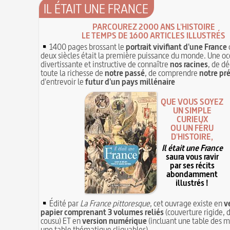
IL ÉTAIT UNE FRANCE
PARCOUREZ 2000 ANS L'HISTOIRE
LE TEMPS DE 1600 ARTICLES ILLUSTRÉS
1400 pages brossant le
portrait vivifiant d'une France
deux siècles était la première puissance du monde. Une oc
divertissante et instructive de connaître
nos racines
, de dé
toute la richesse de
notre passé
, de comprendre
notre pr
d'entrevoir le
futur d'un pays millénaire
QUE VOUS SOYEZ
UN SIMPLE
CURIEUX
OU UN FÉRU
D'HISTOIRE,
Il était une France
saura vous ravir
par ses récits
abondamment
illustrés !
Édité par
La France pittoresque
, cet ouvrage existe en
v
papier comprenant 3 volumes reliés
(couverture rigide, d
cousu) ET en
version numérique
(incluant une table des m
une table thématique cliquables)