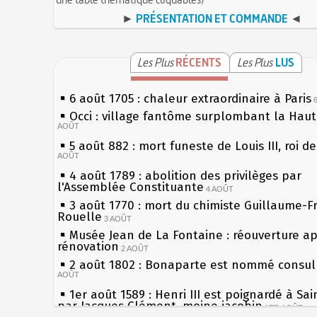
►
PRÉSENTATION ET COMMANDE
◄
Les Plus
RÉCENTS
Les Plus
LUS
6 août 1705 : chaleur extraordinaire à Paris
Occi : village fantôme surplombant la Hau
AOÛT
5 août 882 : mort funeste de Louis III, roi d
AOÛT
4 août 1789 : abolition des privilèges par
l'Assemblée Constituante
4 AOÛT
3 août 1770 : mort du chimiste Guillaume-F
Rouelle
3 AOÛT
Musée Jean de La Fontaine : réouverture a
rénovation
2 AOÛT
2 août 1802 : Bonaparte est nommé consul 
AOÛT
1er août 1589 : Henri III est poignardé à Sa
par Jacques Clément, moine jacobin
1ER AOÛT