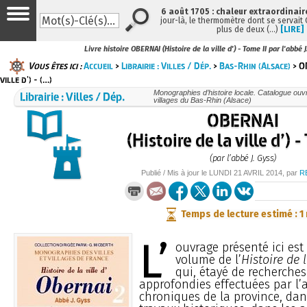
6 août 1705 : chaleur extraordinair
jour-là, le thermomètre dont se servait
plus de deux (…)
[LIRE]
Livre histoire OBERNAI (Histoire de la ville d') - Tome II par l'abbé 
Vous êtes ici :
Accueil
>
Librairie : Villes / Dép.
>
Bas-Rhin (Alsace)
> O
ville d') - (…)
Librairie : Villes / Dép.
Monographies d’histoire locale. Catalogue ouvra
villages du Bas-Rhin (Alsace)
OBERNAI
(Histoire de la ville d’) -
(par l’abbé J. Gyss)
Publié / Mis à jour le
LUNDI
21 AVRIL 2014
, par
R
Temps de lecture estimé : 1
L’
ouvrage présenté ici est
volume de l’
Histoire de 
qui, étayé de recherches
approfondies effectuées par l’
chroniques de la province, da