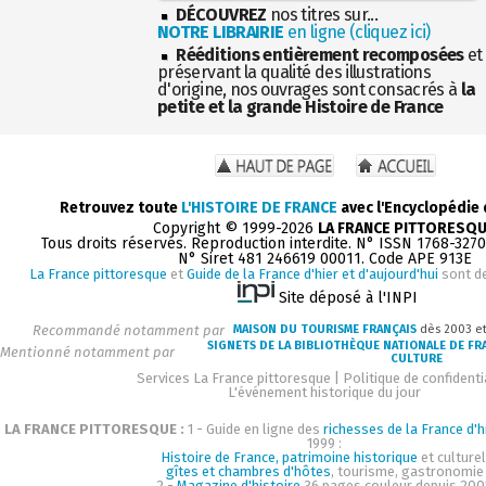
DÉCOUVREZ
nos titres sur...
NOTRE LIBRAIRIE
en ligne (cliquez ici)
Rééditions entièrement recomposées
et
préservant la qualité des illustrations
d'origine, nos ouvrages sont consacrés à
la
petite et la grande Histoire de France
Retrouvez toute
L'HISTOIRE DE FRANCE
avec l'Encyclopédie
Copyright © 1999-2026
LA FRANCE PITTORESQ
Tous droits réservés. Reproduction interdite. N° ISSN 1768-327
N° Siret 481 246619 00011. Code APE 913E
La France pittoresque
et
Guide de la France d'hier et d'aujourd'hui
sont d
Site déposé à l'INPI
Recommandé notamment par
MAISON DU TOURISME FRANÇAIS
dès 2003 e
SIGNETS DE LA BIBLIOTHÈQUE NATIONALE DE FR
Mentionné notamment par
CULTURE
Services La France pittoresque
|
Politique de confidenti
L'événement historique du jour
LA FRANCE PITTORESQUE :
1 - Guide en ligne des
richesses de la France d'h
1999 :
Histoire de France, patrimoine historique
et culturel
gîtes et chambres d'hôtes
, tourisme, gastronomie
2 -
Magazine d'histoire
36 pages couleur depuis 200