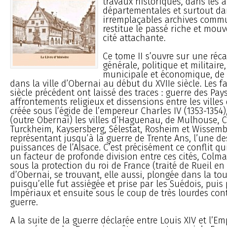
travaux historiques, dans les a
départementales et surtout da
irremplaçables archives comm
restitue le passé riche et mou
cité attachante.
Ce tome II s’ouvre sur une réca
générale, politique et militaire
municipale et économique, de 
dans la ville d’Obernai au début du XVIIe siècle. Les f
siècle précédent ont laissé des traces : guerre des Pay
affrontements religieux et dissensions entre les villes
créée sous l’égide de l’empereur Charles IV (1353-1354
(outre Obernai) les villes d’Haguenau, de Mulhouse, 
Turckheim, Kaysersberg, Sélestat, Rosheim et Wissem
représentant jusqu’à la guerre de Trente Ans, l’une d
puissances de l’Alsace. C’est précisément ce conflit qui
un facteur de profonde division entre ces cités, Colma
sous la protection du roi de France (traité de Rueil en 1
d’Obernai, se trouvant, elle aussi, plongée dans la to
puisqu’elle fut assiégée et prise par les Suédois, puis 
Impériaux et ensuite sous le coup de très lourdes con
guerre.
A la suite de la guerre déclarée entre Louis XIV et l’Empi