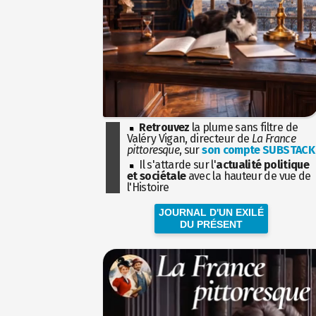
Retrouvez
la plume sans filtre de
Valéry Vigan, directeur de
La France
pittoresque
, sur
son compte SUBSTACK
Il s'attarde sur l'
actualité politique
et sociétale
avec la hauteur de vue de
l'Histoire
JOURNAL D'UN EXILÉ
DU PRÉSENT