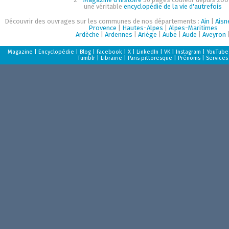
une véritable
encyclopédie de la vie d'autrefois
Découvrir des ouvrages sur les communes de nos départements :
Ain
|
Aisn
Provence
|
Hautes-Alpes
|
Alpes-Maritimes
Ardèche
|
Ardennes
|
Ariège
|
Aube
|
Aude
|
Aveyron
Magazine
|
Encyclopédie
|
Blog
|
Facebook
|
X
|
LinkedIn
|
VK
|
Instagram
|
YouTube
Tumblr
|
Librairie
|
Paris pittoresque
|
Prénoms
|
Services