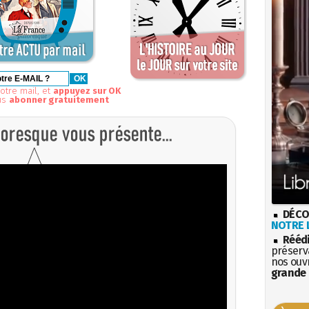
otre mail, et
appuyez sur OK
us
abonner gratuitement
DÉCO
NOTRE L
Rééd
préserva
nos ouv
grande 