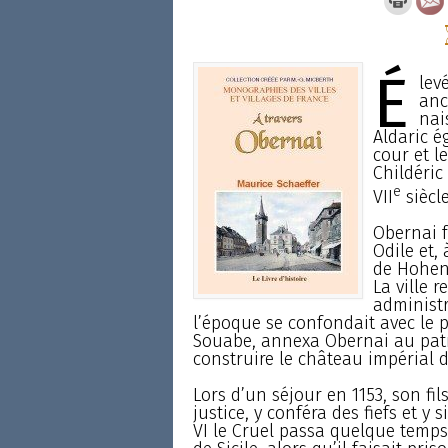
É
lev
anc
nai
Aldaric é
cour et l
Childéric 
e
VII
siècle
Obernai f
Odile et,
de Hohenb
La ville 
administr
l’époque se confondait avec le p
Souabe, annexa Obernai au patr
construire le château impérial d
Lors d’un séjour en 1153, son fil
justice, y conféra des fiefs et y 
VI le Cruel passa quelque temp