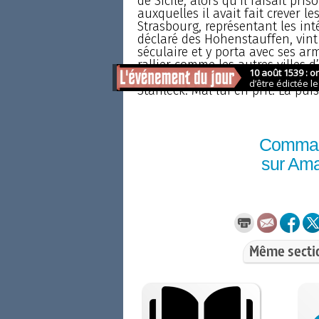
de Sicile, alors qu’il faisait pris
auxquelles il avait fait crever l
Strasbourg, représentant les in
déclaré des Hohenstauffen, vint
séculaire et y porta avec ses arm
rallier comme les autres villes 
embrassa la cause de Walther d
Stahleck. Mal lui en prit. La pu
Comma
sur Am
Même secti