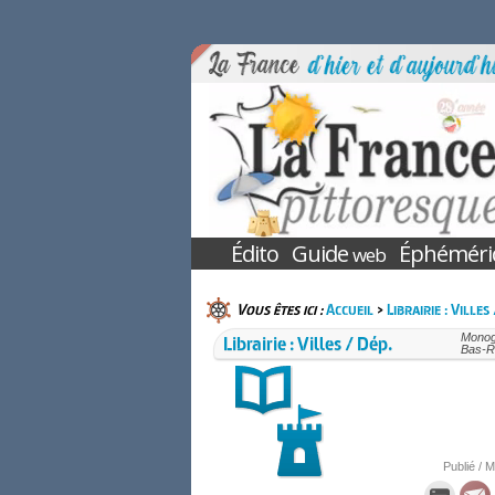
Édito
Guide
Éphéméri
web
Vous êtes ici :
Accueil
>
Librairie : Villes
Librairie : Villes / Dép.
Monogr
Bas-R
Publié / M