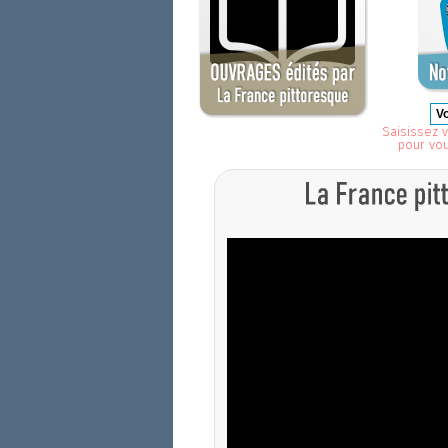
Saisissez v
pour vo