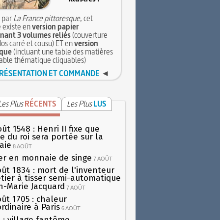
 par
La France pittoresque
, cet
 existe en
version papier
ant 3 volumes reliés
(couverture
dos carré et cousu) ET en
version
que
(incluant une table des matières
table thématique cliquables)
RÉSENTATION ET COMMANDE
◄
Les Plus
RÉCENTS
Les Plus
LUS
ût 1548 : Henri II fixe que
gie du roi sera portée sur la
aie
8 AOÛT
er en monnaie de singe
7 AOÛT
oût 1834 : mort de l'inventeur
tier à tisser semi-automatique
h-Marie Jacquard
7 AOÛT
oût 1705 : chaleur
rdinaire à Paris
6 AOÛT
 : village fantôme