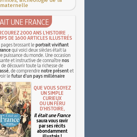
rnités, archéologie de la
 maternelle
TAIT UNE FRANCE
RCOUREZ 2000 ANS L'HISTOIRE
MPS DE 1600 ARTICLES ILLUSTRÉS
pages brossant le
portrait vivifiant
rance
qui voici deux siècles était la
e puissance du monde. Une occasion
sante et instructive de connaître
nos
, de découvrir toute la richesse de
assé
, de comprendre
notre présent
et
oir le
futur d'un pays millénaire
QUE VOUS SOYEZ
UN SIMPLE
CURIEUX
OU UN FÉRU
D'HISTOIRE,
Il était une France
saura vous ravir
par ses récits
abondamment
illustrés !