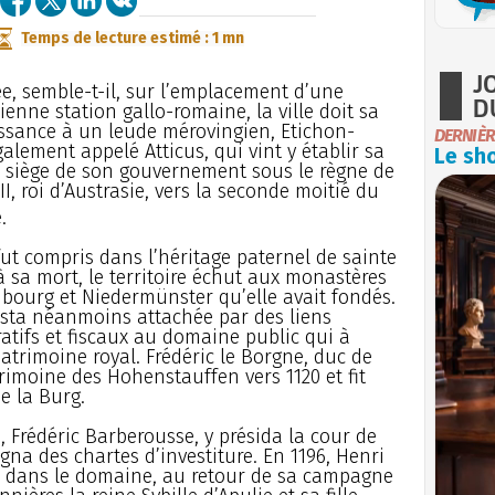
Temps de lecture estimé : 1 mn
J
ée, semble-t-il, sur l’emplacement d’une
D
ienne station gallo-romaine, la ville doit sa
ssance à un leude mérovingien, Etichon-
DERNIÈR
galement appelé Atticus, qui vint y établir sa
Le sho
e siège de son gouvernement sous le règne de
II, roi d’Austrasie, vers la seconde moitié du
.
ut compris dans l’héritage paternel de sainte
 à sa mort, le territoire échut aux monastères
ourg et Niedermünster qu’elle avait fondés.
resta néanmoins attachée par des liens
atifs et fiscaux au domaine public qui à
atrimoine royal. Frédéric le Borgne, duc de
imoine des Hohenstauffen vers 1120 et fit
e la Burg.
s, Frédéric Barberousse, y présida la cour de
signa des chartes d’investiture. En 1196, Henri
s dans le domaine, au retour de sa campagne