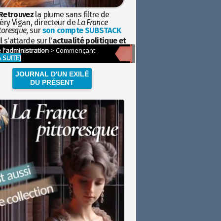
Retrouvez
la plume sans filtre de
éry Vigan, directeur de
La France
toresque
, sur
son compte SUBSTACK
l s'attarde sur l'
actualité politique et
ciétale
avec la hauteur de vue de
istoire
JOURNAL D'UN EXILÉ
DU PRÉSENT