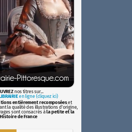
UVREZ
nos titres sur...
IBRAIRIE
en ligne (cliquez ici)
itions entièrement recomposées
et
nt la qualité des illustrations d'origine,
rages sont consacrés à
la petite et la
Histoire de France