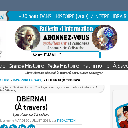
10 août
DANS L'HISTOIRE
/ NOTRE LIBRAIR
LE
[VOIR]
de
Histoire
Histoire
Patrimoine
À Savo
Grande
Petite
Livre histoire Obernai (À travers) par Maurice Schaeffer
 / Dép.
>
Bas-Rhin (Alsace)
> OBERNAI (À travers)
aphies d’histoire locale. Catalogue ouvrages, livres villes et villages du
hin (Alsace)
OBERNAI
(À travers)
(par Maurice Schaeffer)
is à jour le
MARDI
10 JUILLET 2018
, par
REDACTION