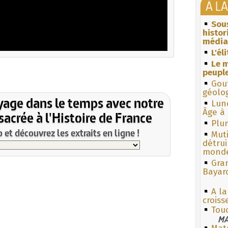
À L
Sous
histo
média
L'él
Le m
peuple
Gouf
géolo
yage dans le temps avec notre
Lun
Âge à 
acrée à l'Histoire de France
Plum
et découvrez les extraits en ligne !
Muti
détrui
monde
Gra
Bayar
A la
croiss
Touc
MA