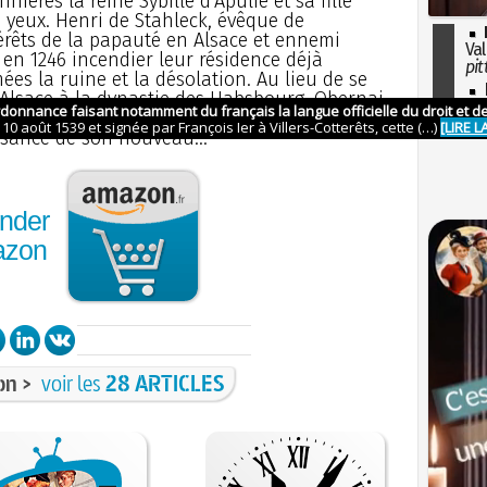
onnières la reine Sybille d’Apulie et sa fille
es yeux. Henri de Stahleck, évêque de
térêts de la papauté en Alsace et ennemi
Val
 en 1246 incendier leur résidence déjà
pit
ées la ruine et la désolation. Au lieu de se
I
d’Alsace à la dynastie des Habsbourg, Obernai
so
e Géroldseck, successeur de Henri de
l'H
issance de son nouveau...
nder
azon
on >
voir les
28 ARTICLES