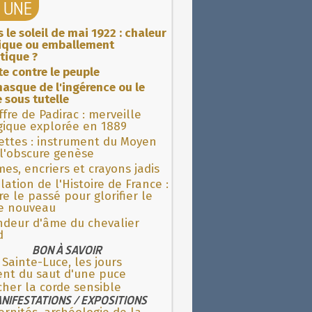
A UNE
 le soleil de mai 1922 : chaleur
rique ou emballement
tique ?
ite contre le peuple
asque de l'ingérence ou le
 sous tutelle
fre de Padirac : merveille
gique explorée en 1889
ettes : instrument du Moyen
l'obscure genèse
es, encriers et crayons jadis
lation de l'Histoire de France :
re le passé pour glorifier le
 nouveau
ndeur d'âme du chevalier
d
BON À SAVOIR
 Sainte-Luce, les jours
ent du saut d'une puce
her la corde sensible
NIFESTATIONS / EXPOSITIONS