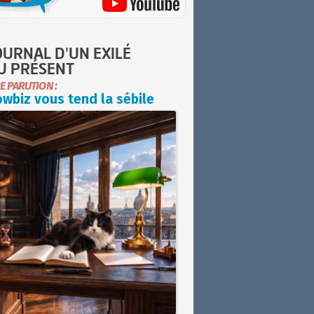
OURNAL D'UN EXILÉ
U PRÉSENT
E PARUTION :
wbiz vous tend la sébile