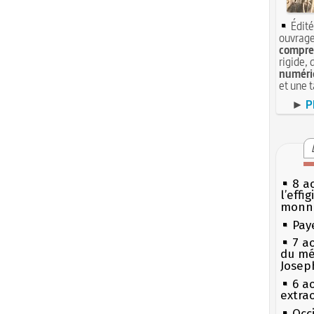
Édité
ouvrage
compren
rigide, 
numéri
et une 
►
P
8 ao
l’effi
monn
Pay
7 a
du mé
Josep
6 a
extrao
Occi