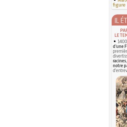
Mate
figure
IL É
PA
LE TE
1400 
d'une F
premièr
divertis
racines
notre p
d'entrev