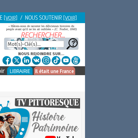
IE
/ NOUS SOUTENIR
[VOIR]
[VOIR]
« Hâtons-nous de raconter les délicieuses histoires du
peuple avant qu'il ne les ait oubliées »
(C. Nodier, 1840)
NOUS REJOINDRE SUR...
ir
LIBRAIRIE
Il était une France