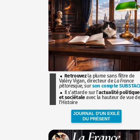
Retrouvez
la plume sans filtre de
Valéry Vigan, directeur de
La France
pittoresque
, sur
son compte SUBSTAC
Il s'attarde sur l'
actualité politique
et sociétale
avec la hauteur de vue d
l'Histoire
JOURNAL D'UN EXILÉ
DU PRÉSENT