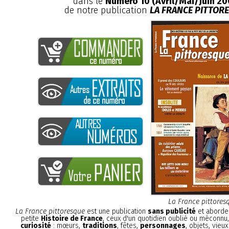
dans le
Numéro 10 (Avril/Mai/Juin 20
de notre publication
LA FRANCE PITTOR
La France pittores
La France pittoresque
est une publication
sans publicité
et aborde 
petite
Histoire de France
, ceux d'un quotidien oublié ou méconnu
curiosité
: mœurs,
traditions
, fêtes,
personnages
, objets, vieu