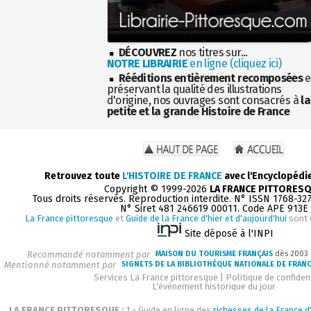
DÉCOUVREZ
nos titres sur...
NOTRE LIBRAIRIE
en ligne (cliquez ici)
Rééditions entièrement recomposées
e
préservant la qualité des illustrations
d'origine, nos ouvrages sont consacrés à
la
petite et la grande Histoire de France
Retrouvez toute
L'HISTOIRE DE FRANCE
avec l'Encyclopédi
Copyright © 1999-2026
LA FRANCE PITTORES
Tous droits réservés. Reproduction interdite. N° ISSN 1768-32
N° Siret 481 246619 00011. Code APE 913E
La France pittoresque
et
Guide de la France d'hier et d'aujourd'hui
sont 
Site déposé à l'INPI
Recommandé notamment par
MAISON DU TOURISME FRANÇAIS
dès 2003
Mentionné notamment par
SIGNETS DE LA BIBLIOTHÈQUE NATIONALE DE FRAN
Services La France pittoresque
|
Politique de confident
L'événement historique du jour
LA FRANCE PITTORESQUE :
1 - Guide en ligne des
richesses de la France d'