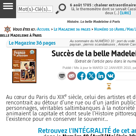
6 août 1705 : chaleur extraordinaire
là, le thermomètre dont se servait Cass
deux (…)
[LIRE]
Histoire. La belle Madeleine à Paris
Vous êtes ici :
Accueil
>
Le Magazine 36 pages
>
Numéro 10 (Avril/Mai/J
belle Madeleine à Paris
Le Magazine 36 pages
Au sommaire du NUMÉRO 10 : port du voile ;
paysan ; pierres scandaleuses ; Antonin Carê
Succès de la belle Madele
(Extrait de l’article paru dans le num
Publié / Mis à jour le
MARDI
12 JANVIER 2010
, p
e
Au cœur du Paris du XIX
siècle, celui des artistes et 
rencontrait au détour d’une rue ou d’un jardin public
personnages, véritables saltimbanques à la notoriété
animaient la capitale et dont seule l’Histoire pittor
l’existence pour en conserver le souvenir...
Retrouvez l'INTÉGRALITÉ de cet ar