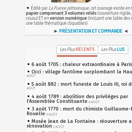
Édité par
La France pittoresque
, cet ouvrage existe en
papier comprenant 3 volumes reliés
(couverture rigide,
cousu) ET en
version numérique
(incluant une table des 
une table thématique cliquables)
►
PRÉSENTATION ET COMMANDE
◄
Les Plus
RÉCENTS
Les Plus
LUS
6 août 1705 : chaleur extraordinaire à Pari
Occi : village fantôme surplombant la Ha
AOÛT
5 août 882 : mort funeste de Louis III, roi 
AOÛT
4 août 1789 : abolition des privilèges par
l'Assemblée Constituante
4 AOÛT
3 août 1770 : mort du chimiste Guillaume-
Rouelle
3 AOÛT
Musée Jean de La Fontaine : réouverture 
rénovation
2 AOÛT