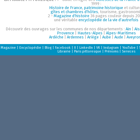
1999 :
Histoire de France, patrimoine historique
et cultur
gîtes et chambres d'hôtes
, tourisme, gastronom
2 -
Magazine d'histoire
36 pages couleur depuis 20
une véritable
encyclopédie de la vie d'autrefois
Découvrir des ouvrages sur les communes de nos départements :
Ain
|
Ai
Provence
|
Hautes-Alpes
|
Alpes-Maritimes
Ardèche
|
Ardennes
|
Ariège
|
Aube
|
Aude
|
Aveyro
Magazine
|
Encyclopédie
|
Blog
|
Facebook
|
X
|
LinkedIn
|
VK
|
Instagram
|
YouTube
|
Librairie
|
Paris pittoresque
|
Prénoms
|
Services