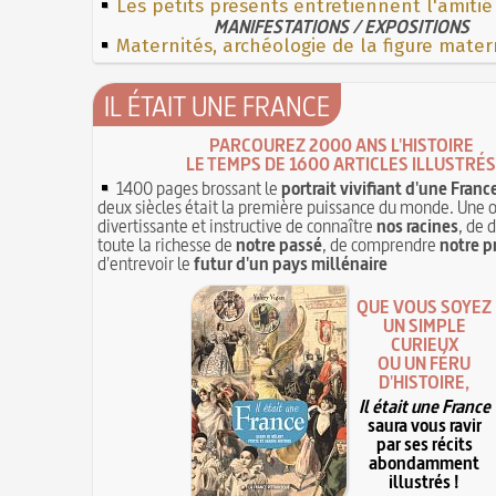
Les petits présents entretiennent l'amitié
MANIFESTATIONS / EXPOSITIONS
Maternités, archéologie de la figure mater
IL ÉTAIT UNE FRANCE
PARCOUREZ 2000 ANS L'HISTOIRE
LE TEMPS DE 1600 ARTICLES ILLUSTRÉS
1400 pages brossant le
portrait vivifiant d'une Franc
deux siècles était la première puissance du monde. Une 
divertissante et instructive de connaître
nos racines
, de 
toute la richesse de
notre passé
, de comprendre
notre p
d'entrevoir le
futur d'un pays millénaire
QUE VOUS SOYEZ
UN SIMPLE
CURIEUX
OU UN FÉRU
D'HISTOIRE,
Il était une France
saura vous ravir
par ses récits
abondamment
illustrés !