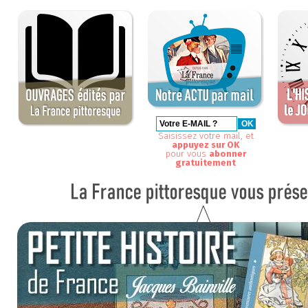
Saisissez votre mail, et
appuyez sur OK
pour vous
abonner
gratuitement