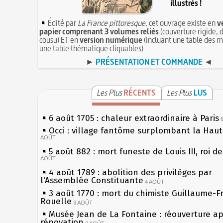
illustrés !
Édité par
La France pittoresque
, cet ouvrage existe en
v
papier comprenant 3 volumes reliés
(couverture rigide, d
cousu) ET en
version numérique
(incluant une table des m
une table thématique cliquables)
►
PRÉSENTATION ET COMMANDE
◄
Les Plus
RÉCENTS
Les Plus
LUS
6 août 1705 : chaleur extraordinaire à Paris
Occi : village fantôme surplombant la Hau
AOÛT
5 août 882 : mort funeste de Louis III, roi d
AOÛT
4 août 1789 : abolition des privilèges par
l'Assemblée Constituante
4 AOÛT
3 août 1770 : mort du chimiste Guillaume-F
Rouelle
3 AOÛT
Musée Jean de La Fontaine : réouverture a
rénovation