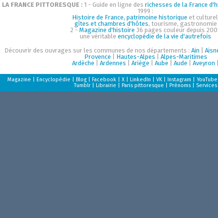
LA FRANCE PITTORESQUE :
1 - Guide en ligne des
richesses de la France d'h
1999 :
Histoire de France, patrimoine historique
et culturel
gîtes et chambres d'hôtes
, tourisme, gastronomie
2 -
Magazine d'histoire
36 pages couleur depuis 200
une véritable
encyclopédie de la vie d'autrefois
Découvrir des ouvrages sur les communes de nos départements :
Ain
|
Aisn
Provence
|
Hautes-Alpes
|
Alpes-Maritimes
Ardèche
|
Ardennes
|
Ariège
|
Aube
|
Aude
|
Aveyron
Magazine
|
Encyclopédie
|
Blog
|
Facebook
|
X
|
LinkedIn
|
VK
|
Instagram
|
YouTube
Tumblr
|
Librairie
|
Paris pittoresque
|
Prénoms
|
Services