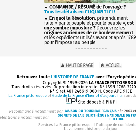
COMMANDE / RÉSUMÉ de l'ouvrage ?
Tous les détails en CLIQUANT ICI !
En quoi la Révolution
, prétendument
faite « par le peuple et pour le peuple »,
est
une sombre imposture ?
Découvrez les
origines anciennes de ce bouleversement
et les expédients utilisés avant et après 1789
pour l'imposer au peuple
- - - - - - - - - - -
Retrouvez toute
L'HISTOIRE DE FRANCE
avec l'Encyclopédie
Copyright © 1999-2026
LA FRANCE PITTORESQ
Tous droits réservés. Reproduction interdite. N° ISSN 1768-327
N° Siret 481 246619 00011. Code APE 913E
La France pittoresque
et
Guide de la France d'hier et d'aujourd'hui
sont d
Site déposé à l'INPI
Recommandé notamment par
MAISON DU TOURISME FRANÇAIS
dès 2003 e
SIGNETS DE LA BIBLIOTHÈQUE NATIONALE DE FR
Mentionné notamment par
CULTURE
Services La France pittoresque
|
Politique de confidenti
L'événement historique du jour