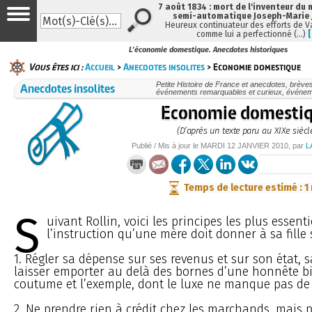
7 août 1834 : mort de l'inventeur du 
semi-automatique Joseph-Marie
Heureux continuateur des efforts de V
comme lui a perfectionné (…)
L'économie domestique. Anecdotes historiques
Vous êtes ici :
Accueil
>
Anecdotes insolites
> Economie domestique
Anecdotes insolites
Petite Histoire de France et anecdotes, brèves e
événements remarquables et curieux, événe
Economie domesti
(D’après un texte paru au XIXe siècl
Publié / Mis à jour le
MARDI
12 JANVIER 2010
, par
L
Temps de lecture estimé : 1
S
uivant Rollin, voici les principes les plus essenti
l’instruction qu’une mère doit donner à sa fille 
1. Régler sa dépense sur ses revenus et sur son état, 
laisser emporter au delà des bornes d’une honnête b
coutume et l’exemple, dont le luxe ne manque pas de 
2. Ne prendre rien à crédit chez les marchands, mais 