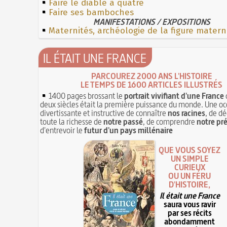
Faire le diable à quatre
Faire ses bamboches
MANIFESTATIONS / EXPOSITIONS
Maternités, archéologie de la figure matern
IL ÉTAIT UNE FRANCE
PARCOUREZ 2000 ANS L'HISTOIRE
LE TEMPS DE 1600 ARTICLES ILLUSTRÉS
1400 pages brossant le
portrait vivifiant d'une France
deux siècles était la première puissance du monde. Une oc
divertissante et instructive de connaître
nos racines
, de dé
toute la richesse de
notre passé
, de comprendre
notre pr
d'entrevoir le
futur d'un pays millénaire
QUE VOUS SOYEZ
UN SIMPLE
CURIEUX
OU UN FÉRU
D'HISTOIRE,
Il était une France
saura vous ravir
par ses récits
abondamment