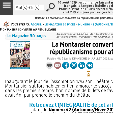
10 août 1539 : ordonnance faisant
français la langue officielle du 
l'administration
> Commençant d’être
août 1539 et signée par François Ier
Histoire. La Montansier convertie au républicanisme pour affai
Vous êtes ici :
Accueil
>
Le Magazine 36 pages
>
Numéro 42 (Automne/Hi
Montansier convertie au républicanis
Le Magazine 36 pages
Au sommaire du NUMÉRO 42 : Tourlaville le ma
de Valenciennes ; Mendicité ; Pile électrique ; 
La Montansier convert
républicanisme pour af
Publié / Mis à jour le
DIMANCHE
14 JUILLET 2013
, p
Inaugurant le jour de l’Assomption 1793 son Théâtre N
Montansier sut fort habilement en amorcer le succès, 
dans les premiers temps, bon nombre de billets de fave
avait fini par prendre le chemin du théâtre...
Retrouvez l'INTÉGRALITÉ de cet art
dans le
Numéro 42 (Automne/Hiver 20