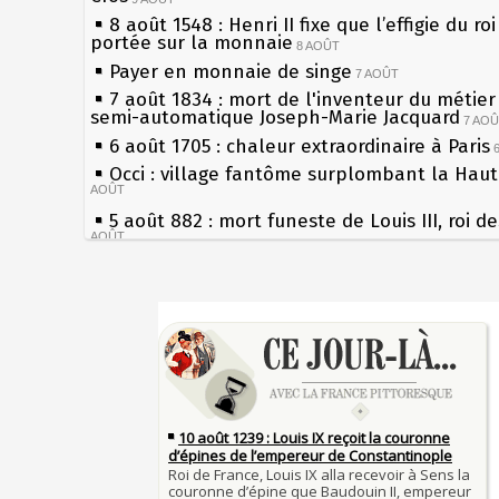
8 août 1548 : Henri II fixe que l’effigie du ro
portée sur la monnaie
8 AOÛT
Payer en monnaie de singe
7 AOÛT
7 août 1834 : mort de l'inventeur du métier 
semi-automatique Joseph-Marie Jacquard
7 AO
6 août 1705 : chaleur extraordinaire à Paris
Occi : village fantôme surplombant la Hau
AOÛT
5 août 882 : mort funeste de Louis III, roi d
AOÛT
4 août 1789 : abolition des privilèges par
l'Assemblée Constituante
4 AOÛT
Sécheresses (Grandes), étés caniculaires à 
3 août 1770 : mort du chimiste Guillaume-F
les siècles
Rouelle
3 AOÛT
27 mai 1610 : supplice de François Ravaillac
Musée Jean de La Fontaine : réouverture a
du roi Henri IV
rénovation
2 AOÛT
Pierre qui roule n'amasse pas mousse
2 août 1802 : Bonaparte est nommé consul 
Qui aime bien châtie bien
AOÛT
Tout vient à point à qui sait attendre
1er août 1589 : Henri III est poignardé à Sa
François II (né le 19 janvier 1544, mort le 
par Jacques Clément, moine jacobin
1ER AOÛT
1560)