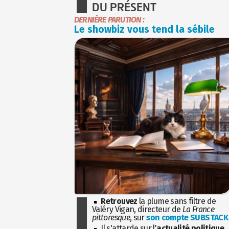
DU PRÉSENT
DERNIÈRE PARUTION :
Le showbiz vous tend la sébile
Retrouvez
la plume sans filtre de
Valéry Vigan, directeur de
La France
pittoresque
, sur
son compte SUBSTACK
Il s'attarde sur l'
actualité politique