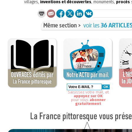
villages,
inventions et découvertes
, monuments,
procès
s
Même section >
voir les
36 ARTICLE
Saisissez votre mail, et
appuyez sur OK
pour vous
abonner
gratuitement