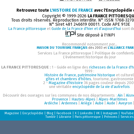
Retrouvez toute
L'HISTOIRE DE FRANCE
avec l'Encyclopédie
Copyright © 1999-2026
LA FRANCE PITTORESQ
Tous droits réservés. Reproduction interdite. N° ISSN 1768-327
N° Siret 481 246619 00011. Code APE 913E
La France pittoresque
et
Guide de la France d'hier et d'aujourd'hui
sont d
Site déposé à l'INPI
Recommandé notamment par...
MAISON DU TOURISME FRANÇAIS
dès 2003 et
L'ALLIANCE FRAN
Services La France pittoresque
|
Politique de confidenti
L'événement historique du jour
LA FRANCE PITTORESQUE :
1 - Guide en ligne des
richesses de la France d'h
1999 :
Histoire de France, patrimoine historique
et culturel
gîtes et chambres d'hôtes
, tourisme, gastronomie
2 -
Magazine d'histoire
36 pages couleur depuis 200
une véritable
encyclopédie de la vie d'autrefois
Découvrir des ouvrages sur les communes de nos départements :
Ain
|
Aisn
Provence
|
Hautes-Alpes
|
Alpes-Maritimes
Ardèche
|
Ardennes
|
Ariège
|
Aube
|
Aude
|
Aveyron
Magazine
|
Encyclopédie
|
Blog
|
Facebook
|
X
|
LinkedIn
|
VK
|
Instagram
|
YouTube
Tumblr
|
Librairie
|
Paris pittoresque
|
Prénoms
|
Services