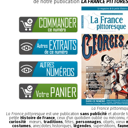
de notre publication
LA FRANCE PITTORE
La France pittoresq
La France pittoresque
est une publication
sans publicité
et aborde t
petite
Histoire de France
, ceux d'un quotidien oublié ou méconnu,
curiosité
: mœurs,
traditions
, fêtes,
personnages
, objets, vieux
costumes
, anecdotes historiques,
légendes
, superstitions,
faune