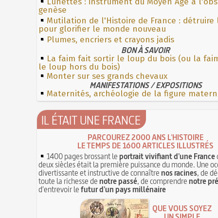
Lunettes : instrument du Moyen Âge à l'ob
genèse
Mutilation de l'Histoire de France : détruire
pour glorifier le monde nouveau
Plumes, encriers et crayons jadis
BON À SAVOIR
La faim fait sortir le loup du bois (ou la fa
le loup hors du bois)
Monter sur ses grands chevaux
MANIFESTATIONS / EXPOSITIONS
Maternités, archéologie de la figure matern
IL ÉTAIT UNE FRANCE
PARCOUREZ 2000 ANS L'HISTOIRE
LE TEMPS DE 1600 ARTICLES ILLUSTRÉS
1400 pages brossant le
portrait vivifiant d'une France
deux siècles était la première puissance du monde. Une oc
divertissante et instructive de connaître
nos racines
, de dé
toute la richesse de
notre passé
, de comprendre
notre pr
d'entrevoir le
futur d'un pays millénaire
QUE VOUS SOYEZ
UN SIMPLE