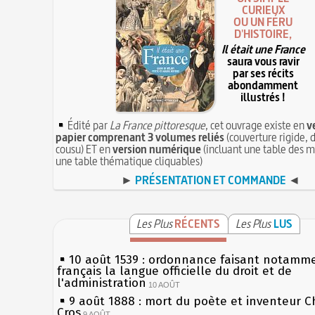
CURIEUX
OU UN FÉRU
D'HISTOIRE,
Il était une France
saura vous ravir
par ses récits
abondamment
illustrés !
Édité par
La France pittoresque
, cet ouvrage existe en
v
papier comprenant 3 volumes reliés
(couverture rigide, d
cousu) ET en
version numérique
(incluant une table des m
une table thématique cliquables)
►
PRÉSENTATION ET COMMANDE
◄
Les Plus
RÉCENTS
Les Plus
LUS
10 août 1539 : ordonnance faisant notamm
français la langue officielle du droit et de
l'administration
10 AOÛT
9 août 1888 : mort du poète et inventeur C
Cros
9 AOÛT